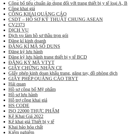
Công bố tiêu chuẩn áp dụng đối với trang thiết bị y tế loại A, B
Công khai giá
CÔNG KHAI QUẢNG CÁO
CSDT – HỒ SƠ KỸ THUẬT CHUNG ASEAN
CV2373
DỊCH VỤ
Dịch vụ làm hồ sơ thầu trọn gói
Đăng kí kinh doanh
ĐĂNG KÍ MÃ SỐ DUNS
Đăng ký lưu hành
Đăng ký lưu hành trang thiết bị y tế BCD
ĐĂNG KÝ MÃ VTYT
GIẤY CHỨNG NHẬN CE
GIấy phép kinh doan khẩu trang, găng tay, đồ phòng dịch
GIẤY PHÉP QUẢNG CÁO TBYT
Hải quan
Hồ sơ công bố Mỹ phẩm
Hồ sơ lưu hành
Hỗ trợ công khai giá
HS CODE
ISO 22000 THỰC PHẨM
Kê Khai Giá 2022
Kê khai giá Thiết bị y tế
Khai báo hóa chất
Kiểm nghiệm