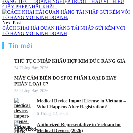
ĐÁNG TIẾC – DOANH NGHIỆP TRƯỢT THẦU VÌ THIẾU
GIẤY PHÉP NHẬP KHẨU
Next Post
CÁCH KHAI HẢI QUAN HÀNG TÁI NHẬP GỬI KÈM VỚI
LÔ HÀNG MỚI KINH DOANH
Tin mới
THỦ TỤC NHẬP KHẨU HỢP KIM ĐÚC RĂNG GIẢ
24 Tháng Bảy, 2026
MÁY CẢM BIẾN ĐO SPO2 PHÂN LOẠI B HAY
PHÂN LOẠI C?
23 Tháng Bảy, 2026
Medical Device Import License in Vietnam –
What Happens After Registration?
6 Tháng Tư, 2026
Authorized Representative in Vietnam for
Medical Devices (2026)