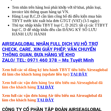
Tem nhãn trên hàng hoá phải khớp với tờ khai, phân loại,
invoice khi thông quan hàng tại VN.
Hàng Loại B,C,D cần làm công bố đủ điều kiện mua bán
TBYT trước khi xuất hóa đơn GTGT (VAT) (3-5 ngày)
Thủ tục nhập khẩu TBYT loại C, D 2025: tất cả các TTBYT
loại C, D để nhập khẩu đều cần ĐĂNG KÝ SỐ LƯU
HÀNH LƯU HÀNH
AIRSEAGLOBAL NHẬN FULL DỊCH VỤ HỖ TRỢ
CHECK, CARE, XIN GIẤY PHÉP, VẬN CHUYỂN
THÔNG QUAN, ĐƯA HÀNG VỀ KHO
ZALO/ TEL: 0971 460 378 – Ms Tuyết Minh
Xem full các số đăng ký lưu hành TBYT tiêu biểu Airseaglobal
đã làm cho khách hàng (update liên tục)
TẠI ĐÂY
Xem full các vận đơn hàng Sea tiêu biểu mà Airseaglobal đã
làm cho khách hàng
TẠI ĐÂY
Xem full các vận đơn hàng Air tiêu biểu mà Airseaglobal đã
làm cho khách hàng
TẠI ĐÂY
CÔNG TY CỔ PHẦN TẬP ĐOÀN AIRSEAGLOBAL