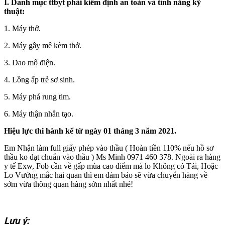
I. Danh mục ttbyt phải kiểm định an toàn và tính năng kỹ
thuật:
1. Máy thở.
2. Máy gây mê kèm thở.
3. Dao mổ điện.
4. Lồng ấp trẻ sơ sinh.
5. Máy phá rung tim.
6. Máy thận nhân tạo.
Hiệu lực thi hành kể từ ngày 01 tháng 3 năm 2021.
Em Nhận làm full giấy phép vào thầu ( Hoàn tiền 110% nếu hồ sơ
thầu ko đạt chuẩn vào thầu ) Ms Minh 0971 460 378. Ngoài ra hàng
y tế Exw, Fob cần về gấp mùa cao điểm mà lo Không có Tải, Hoặc
Lo Vướng mắc hải quan thì em đảm bảo sẽ vừa chuyển hàng về
sớm vừa thông quan hàng sớm nhất nhé!
Lưu ý: