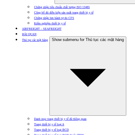
Chứng nhận tiêu chuẩn chất lượng ISO 13485
Công bố đủ điều kiện sản xuất trang thiết bị y tế
Chứng nhận lưu hành tự do CFS
Kiểm nghiệm thiết bị y tế
AIRFREIGHT – SEAFREIGHT
HẢI QUAN
Show submenu for Thủ tục các mặt hàng
Thủ tục các mặt hàng
Danh mục trang thiết bị y tế đã thông quan
Trang thiết bị y tế loại A
Trang thiết bị y tế loại BCD