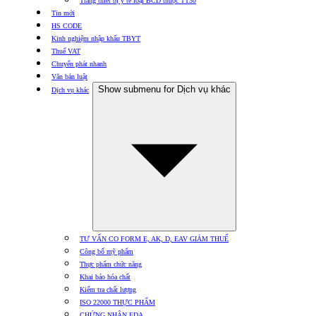
Trang thiết bị y tế loại BCD thuộc TT30
Tin mới
HS CODE
Kinh nghiệm nhập khẩu TBYT
Thuế VAT
Chuyển phát nhanh
Văn bản luật
Show submenu for Dịch vụ khác
Dịch vụ khác
TƯ VẤN CO FORM E, AK, D, EAV GIẢM THUẾ
Công bố mỹ phẩm
Thực phẩm chức năng
Khai báo hóa chất
Kiểm tra chất lượng
ISO 22000 THỰC PHẨM
CHỨNG NHẬN FDA