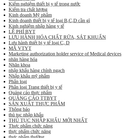
Kiểm nghiệm thiết bị y tế trong nước
Kiểm tra chất lượng
Kinh doanh Mỹ phẩm
Kinh doanh thiết bị y tế loại B,C,D cần gì
Kinh nghiệm nhập hàng y tế
LỆ PHÍ BYT
LƯU HÀNH HÓA CHẤT RỬA, SÁT KHUẨN
Lưu hành thiết bị y tế loại C, D
MÃ VTYT
Marketing authorization holder service of Medical devices
nhãn hàng hóa
Nhãn khoa
nhập khẩu hàng chính ngạch
Nhập khẩu mỹ phẩm
Phân loại
Phân loại Trang thiết bị y tế
Quảng cáo thực phẩm
QUẢNG CÁO TTBYT
SẢN XUẤT THỰC PHẨM
Thông báo
thủ tục nhập khẩu
THỦ TỤC NHẬP KHẨU MỚI NHẤT
Thực phẩm chức năng
thực phẩm chức năng
thực phẩm thường