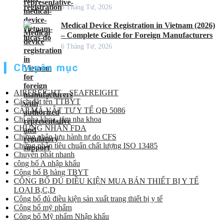
6 Tháng Tư, 2026
Medical Device Registration in Vietnam (2026)
– Complete Guide for Foreign Manufacturers
6 Tháng Tư, 2026
Chuyên mục
AIRFREIGHT – SEAFREIGHT
Cách đặt tên TTBYT
CẤP MÃ VẬT TƯ Y TẾ QĐ 5086
Chỉ nha khoa, tăm nha khoa
CHỨNG NHẬN FDA
Chứng nhận lưu hành tự do CFS
Chứng nhận tiêu chuẩn chất lượng ISO 13485
Chuyển phát nhanh
công bố A nhập khẩu
Công bố B hàng TBYT
CÔNG BỐ ĐỦ ĐIỀU KIỆN MUA BÁN THIẾT BỊ Y TẾ
LOẠI B,C,D
Công bố đủ điều kiện sản xuất trang thiết bị y tế
Công bố mỹ phẩm
Công bố Mỹ phẩm Nhập khẩu