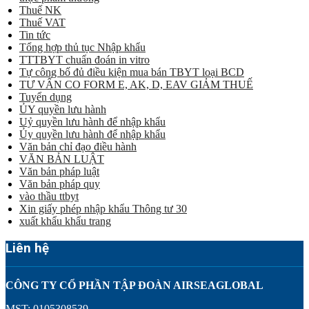
Thuế NK
Thuế VAT
Tin tức
Tổng hợp thủ tục Nhập khẩu
TTTBYT chuẩn đoán in vitro
Tự công bố đủ điều kiện mua bán TBYT loại BCD
TƯ VẤN CO FORM E, AK, D, EAV GIẢM THUẾ
Tuyển dụng
ỦY quyền lưu hành
Uỷ quyền lưu hành để nhập khẩu
Ủy quyền lưu hành để nhập khẩu
Văn bản chỉ đạo điều hành
VĂN BẢN LUẬT
Văn bản pháp luật
Văn bản pháp quy
vào thầu ttbyt
Xin giấy phép nhập khẩu Thông tư 30
xuất khẩu khẩu trang
Liên hệ
CÔNG TY CỔ PHẦN TẬP ĐOÀN AIRSEAGLOBAL
MST: 0105308539