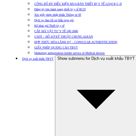
CÔNG BỐ ĐỦ ĐIỀU KIỆN MUA BÁN THIẾT BỊ Y TẾ LOẠI B,C,D
Đăng ký lưu hành trang thiết bị y tế BCD
Xin giấy phép nhập khẩu Thông tư 30
Dịch vụ làm hồ sơ thầu trọn gói
Kê khai giá Thiết bị y tế
CẤP MÃ VẬT TƯ Y TẾ QĐ 5086
CSDT – HỒ SƠ KỸ THUẬT CHUNG ASEAN
HỢP THỨC HÓA LÃNH SỰ – CONSULAR AUTHENTICATION
GIẤY PHÉP QUẢNG CÁO TBYT
Marketing authorization holder service of Medical devices
Show submenu for Dịch vụ xuất khẩu TBYT
Dịch vụ xuất khẩu TBYT