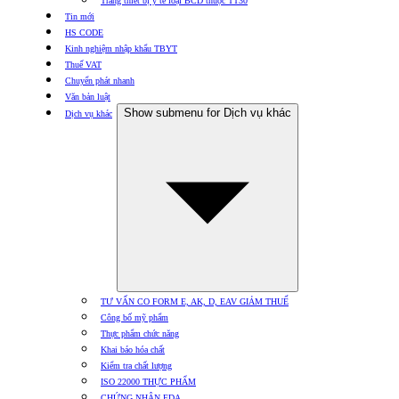
Trang thiết bị y tế loại BCD thuộc TT30
Tin mới
HS CODE
Kinh nghiệm nhập khẩu TBYT
Thuế VAT
Chuyển phát nhanh
Văn bản luật
Show submenu for Dịch vụ khác
Dịch vụ khác
TƯ VẤN CO FORM E, AK, D, EAV GIẢM THUẾ
Công bố mỹ phẩm
Thực phẩm chức năng
Khai báo hóa chất
Kiểm tra chất lượng
ISO 22000 THỰC PHẨM
CHỨNG NHẬN FDA