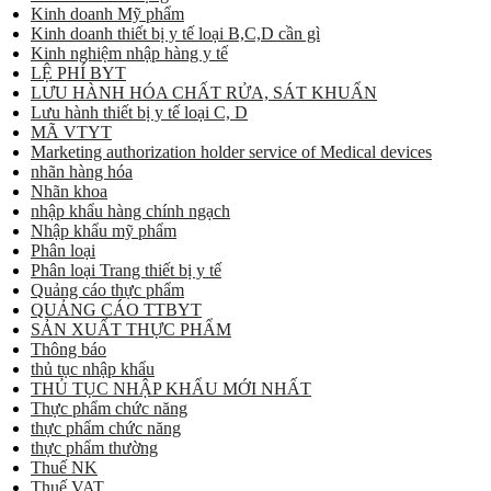
Kinh doanh Mỹ phẩm
Kinh doanh thiết bị y tế loại B,C,D cần gì
Kinh nghiệm nhập hàng y tế
LỆ PHÍ BYT
LƯU HÀNH HÓA CHẤT RỬA, SÁT KHUẨN
Lưu hành thiết bị y tế loại C, D
MÃ VTYT
Marketing authorization holder service of Medical devices
nhãn hàng hóa
Nhãn khoa
nhập khẩu hàng chính ngạch
Nhập khẩu mỹ phẩm
Phân loại
Phân loại Trang thiết bị y tế
Quảng cáo thực phẩm
QUẢNG CÁO TTBYT
SẢN XUẤT THỰC PHẨM
Thông báo
thủ tục nhập khẩu
THỦ TỤC NHẬP KHẨU MỚI NHẤT
Thực phẩm chức năng
thực phẩm chức năng
thực phẩm thường
Thuế NK
Thuế VAT