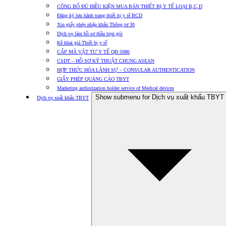
CÔNG BỐ ĐỦ ĐIỀU KIỆN MUA BÁN THIẾT BỊ Y TẾ LOẠI B,C,D
Đăng ký lưu hành trang thiết bị y tế BCD
Xin giấy phép nhập khẩu Thông tư 30
Dịch vụ làm hồ sơ thầu trọn gói
Kê khai giá Thiết bị y tế
CẤP MÃ VẬT TƯ Y TẾ QĐ 5086
CSDT – HỒ SƠ KỸ THUẬT CHUNG ASEAN
HỢP THỨC HÓA LÃNH SỰ – CONSULAR AUTHENTICATION
GIẤY PHÉP QUẢNG CÁO TBYT
Marketing authorization holder service of Medical devices
Show submenu for Dịch vụ xuất khẩu TBYT
Dịch vụ xuất khẩu TBYT