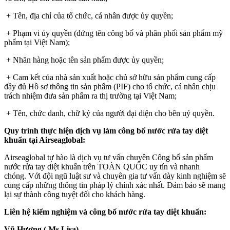
+ Tên, địa chỉ của tổ chức, cá nhân được ủy quyền;
+ Phạm vi ủy quyền (đứng tên công bố và phân phối sản phẩm mỹ
phẩm tại Việt Nam);
+ Nhãn hàng hoặc tên sản phẩm được ủy quyền;
+ Cam kết của nhà sản xuất hoặc chủ sở hữu sản phẩm cung cấp
đầy đủ Hồ sơ thông tin sản phẩm (PIF) cho tổ chức, cá nhân chịu
trách nhiệm đưa sản phẩm ra thị trường tại Việt Nam;
+ Tên, chức danh, chữ ký của người đại diện cho bên uỷ quyền.
Quy trình thực hiện dịch vụ làm công bố nước rửa tay diệt
khuẩn tại Airseaglobal:
Airseaglobal tự hào là dịch vụ tư vấn chuyên Công bố sản phẩm
nước rửa tay diệt khuẩn trên TOÀN QUỐC uy tín và nhanh
chóng. Với đội ngũ luật sư và chuyên gia tư vấn dày kinh nghiệm sẽ
cung cấp những thông tin pháp lý chính xác nhất. Đảm bảo sẽ mang
lại sự thành công tuyệt đối cho khách hàng.
Liên hệ kiểm nghiệm và công bố nước rửa tay diệt khuẩn:
Vũ Hương ( Ms Lisa)