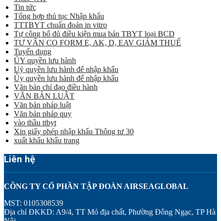
Tin tức
Tổng hợp thủ tục Nhập khẩu
TTTBYT chuẩn đoán in vitro
Tự công bố đủ điều kiện mua bán TBYT loại BCD
TƯ VẤN CO FORM E, AK, D, EAV GIẢM THUẾ
Tuyển dụng
ỦY quyền lưu hành
Uỷ quyền lưu hành để nhập khẩu
Ủy quyền lưu hành để nhập khẩu
Văn bản chỉ đạo điều hành
VĂN BẢN LUẬT
Văn bản pháp luật
Văn bản pháp quy
vào thầu ttbyt
Xin giấy phép nhập khẩu Thông tư 30
xuất khẩu khẩu trang
Liên hệ
CÔNG TY CỔ PHẦN TẬP ĐOÀN AIRSEAGLOBAL
MST: 0105308539
Địa chỉ ĐKKD: A9/4, TT Mỏ địa chất, Phường Đông Ngạc, TP Hà
Nội