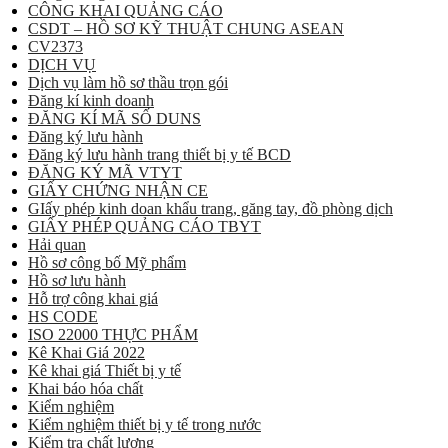
CÔNG KHAI QUẢNG CÁO
CSDT – HỒ SƠ KỸ THUẬT CHUNG ASEAN
CV2373
DỊCH VỤ
Dịch vụ làm hồ sơ thầu trọn gói
Đăng kí kinh doanh
ĐĂNG KÍ MÃ SỐ DUNS
Đăng ký lưu hành
Đăng ký lưu hành trang thiết bị y tế BCD
ĐĂNG KÝ MÃ VTYT
GIẤY CHỨNG NHẬN CE
GIấy phép kinh doan khẩu trang, găng tay, đồ phòng dịch
GIẤY PHÉP QUẢNG CÁO TBYT
Hải quan
Hồ sơ công bố Mỹ phẩm
Hồ sơ lưu hành
Hỗ trợ công khai giá
HS CODE
ISO 22000 THỰC PHẨM
Kê Khai Giá 2022
Kê khai giá Thiết bị y tế
Khai báo hóa chất
Kiểm nghiệm
Kiểm nghiệm thiết bị y tế trong nước
Kiểm tra chất lượng