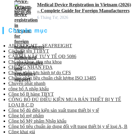
Medical Device Registration in Vietnam (2026)
– Complete Guide for Foreign Manufacturers
6 Tháng Tư, 2026
Chuyên mục
AIRFREIGHT – SEAFREIGHT
Cách đặt tên TTBYT
CẤP MÃ VẬT TƯ Y TẾ QĐ 5086
Chỉ nha khoa, tăm nha khoa
CHỨNG NHẬN FDA
Chứng nhận lưu hành tự do CFS
Chứng nhận tiêu chuẩn chất lượng ISO 13485
Chuyển phát nhanh
công bố A nhập khẩu
Công bố B hàng TBYT
CÔNG BỐ ĐỦ ĐIỀU KIỆN MUA BÁN THIẾT BỊ Y TẾ
LOẠI B,C,D
Công bố đủ điều kiện sản xuất trang thiết bị y tế
Công bố mỹ phẩm
Công bố Mỹ phẩm Nhập khẩu
Công bố tiêu chuẩn áp dụng đối với trang thiết bị y tế loại A, B
Công khai giá