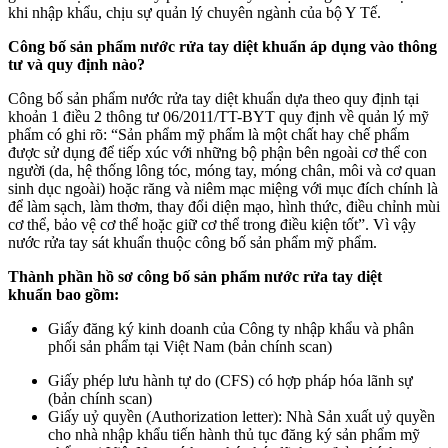
khi nhập khẩu, chịu sự quản lý chuyên ngành của bộ Y Tế.
Công bố sản phẩm nước rửa tay diệt khuẩn áp dụng vào thông
tư và quy định nào?
Công bố sản phẩm nước rửa tay diệt khuẩn dựa theo quy định tại
khoản 1 điều 2 thông tư 06/2011/TT-BYT quy định về quản lý mỹ
phẩm có ghi rõ: “Sản phẩm mỹ phẩm là một chất hay chế phẩm
được sử dụng để tiếp xúc với những bộ phận bên ngoài cơ thể con
người (da, hệ thống lông tóc, móng tay, móng chân, môi và cơ quan
sinh dục ngoài) hoặc răng và niêm mạc miệng với mục đích chính là
để làm sạch, làm thơm, thay đổi diện mạo, hình thức, điều chỉnh mùi
cơ thể, bảo vệ cơ thể hoặc giữ cơ thể trong điều kiện tốt”. Vì vậy
nước rửa tay sát khuẩn thuộc công bố sản phẩm mỹ phẩm.
Thành phần hồ sơ công bố sản phẩm nước rửa tay diệt
khuẩn bao gồm:
Giấy đăng ký kinh doanh của Công ty nhập khẩu và phân
phối sản phẩm tại Việt Nam (bản chính scan)
Giấy phép lưu hành tự do (CFS) có hợp pháp hóa lãnh sự
(bản chính scan)
Giấy uỷ quyền (Authorization letter): Nhà Sản xuất uỷ quyền
cho nhà nhập khẩu tiến hành thủ tục đăng ký sản phẩm mỹ