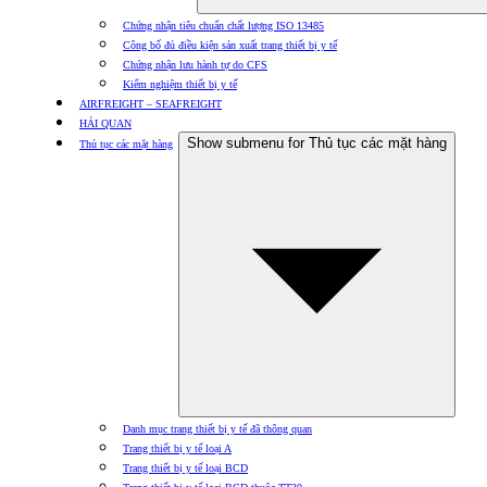
Chứng nhận tiêu chuẩn chất lượng ISO 13485
Công bố đủ điều kiện sản xuất trang thiết bị y tế
Chứng nhận lưu hành tự do CFS
Kiểm nghiệm thiết bị y tế
AIRFREIGHT – SEAFREIGHT
HẢI QUAN
Show submenu for Thủ tục các mặt hàng
Thủ tục các mặt hàng
Danh mục trang thiết bị y tế đã thông quan
Trang thiết bị y tế loại A
Trang thiết bị y tế loại BCD