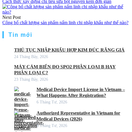
Cách thức xây dựng chỉ tiêu sữa bột nguyên kem đơn giản
Next Post
Công bố chất lượng sản phẩm nấm linh chi nhập khẩu như thế nào?
Tin mới
THỦ TỤC NHẬP KHẨU HỢP KIM ĐÚC RĂNG GIẢ
24 Tháng Bảy, 2026
MÁY CẢM BIẾN ĐO SPO2 PHÂN LOẠI B HAY
PHÂN LOẠI C?
23 Tháng Bảy, 2026
Medical Device Import License in Vietnam –
What Happens After Registration?
6 Tháng Tư, 2026
Authorized Representative in Vietnam for
Medical Devices (2026)
6 Tháng Tư, 2026