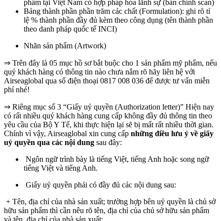
phẩm tại Việt Nam có hợp pháp hóa lãnh sự (bản chính scan)
Bảng thành phần phần trăm các chất (Formulation): ghi rõ tỉ
lệ % thành phần đầy đủ kèm theo công dụng (tên thành phần
theo danh pháp quốc tế INCI)
Nhãn sản phẩm (Artwork)
⇒ Trên đây là 05 mục hồ sơ bắt buộc cho 1 sản phẩm mỹ phẩm, nếu
quý khách hàng có thông tin nào chưa nắm rõ hãy liên hệ với
Airseaglobal qua số điện thoại 0817 008 036 để được tư vấn miễn
phí nhé!
⇒ Riêng mục số 3 “Giấy uỷ quyền (Authorization letter)” Hiện nay
có rất nhiều quý khách hàng cung cấp không đầy đủ thông tin theo
yêu cầu của Bộ Y Tế, khi thực hiện lại sẽ bị mất rất nhiều thời gian.
Chính vì vậy, Airseaglobal xin cung cấp
những điều lưu ý về giấy
uỷ quyền qua các nội dung
sau đây:
Ngôn ngữ trình bày là tiếng Việt, tiếng Anh hoặc song ngữ
tiếng Việt và tiếng Anh.
Giấy uỷ quyền phải có đầy đủ các nội dung sau:
+ Tên, địa chỉ của nhà sản xuất; trường hợp bên uỷ quyền là chủ sở
hữu sản phẩm thì cần nêu rõ tên, địa chỉ của chủ sở hữu sản phẩm
và tên, địa chỉ của nhà sản xuất;