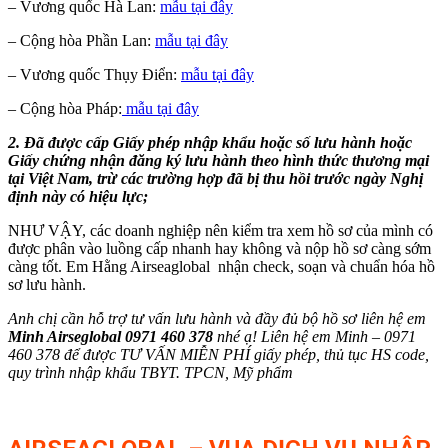
– Vương quốc Hà Lan:
mẫu tại đây
– Cộng hòa Phần Lan:
mẫu tại đây
– Vương quốc Thụy Điển:
mẫu tại đây
– Cộng hòa Pháp:
mẫu tại đây
2. Đã được cấp Giấy phép nhập khẩu hoặc số lưu hành hoặc
Giấy chứng nhận đăng ký lưu hành theo hình thức thương mại
tại Việt Nam, trừ các trường hợp đã bị thu hồi trước ngày Nghị
định này có hiệu lực;
NHƯ VẬY, các doanh nghiệp nên kiểm tra xem hồ sơ của mình có
được phân vào luồng cấp nhanh hay không và nộp hồ sơ càng sớm
càng tốt. Em Hằng Airseaglobal nhận check, soạn và chuẩn hóa hồ
sơ lưu hành.
Anh chị cần hỗ trợ tư vấn lưu hành và đầy đủ bộ hồ sơ liên hệ em
Minh Airseglobal 0971 460 378
nhé ạ! Liên hệ em Minh – 0971
460 378 để được TƯ VẤN MIỄN PHÍ giấy phép, thủ tục HS code,
quy trình nhập khẩu TBYT. TPCN, Mỹ phẩm