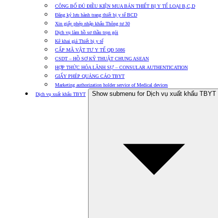
CÔNG BỐ ĐỦ ĐIỀU KIỆN MUA BÁN THIẾT BỊ Y TẾ LOẠI B,C,D
Đăng ký lưu hành trang thiết bị y tế BCD
Xin giấy phép nhập khẩu Thông tư 30
Dịch vụ làm hồ sơ thầu trọn gói
Kê khai giá Thiết bị y tế
CẤP MÃ VẬT TƯ Y TẾ QĐ 5086
CSDT – HỒ SƠ KỸ THUẬT CHUNG ASEAN
HỢP THỨC HÓA LÃNH SỰ – CONSULAR AUTHENTICATION
GIẤY PHÉP QUẢNG CÁO TBYT
Marketing authorization holder service of Medical devices
Show submenu for Dịch vụ xuất khẩu TBYT
Dịch vụ xuất khẩu TBYT