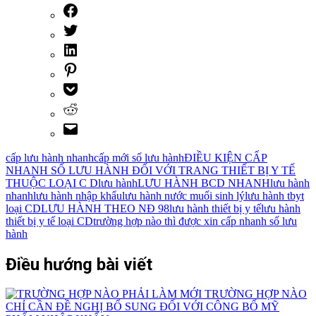
cấp lưu hành nhanh
cấp mới số lưu hành
ĐIỀU KIỆN CẤP
NHANH SỐ LƯU HÀNH ĐỐI VỚI TRANG THIẾT BỊ Y TẾ
THUỘC LOẠI C D
lưu hành
LƯU HÀNH BCD NHANH
lưu hành
nhanh
lưu hành nhập khẩu
lưu hành nước muối sinh lý
lưu hành tbyt
loại CD
LƯU HÀNH THEO NĐ 98
lưu hành thiết bị y tế
lưu hành
thiết bị y tế loại CD
trường hợp nào thì được xin cấp nhanh số lưu
hành
Điều hướng bài viết