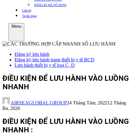
ĐĂNG KÍ MÃ SỐ DUNS
Liên hệ
Tuyển dụng
Menu
Đăng ký lưu hành
Đăng ký lưu hành trang thiết bị y tế BCD
Lưu hành thiết bị y tế loại C, D
ĐIỀU KIỆN ĐỂ LƯU HÀNH VÀO LUỒNG
NHANH
AIRSEAGLOBAL GROUP
24 Tháng Tám, 2022
12 Tháng
Ba, 2026
ĐIỀU KIỆN ĐỂ LƯU HÀNH VÀO LUỒNG
NHANH :