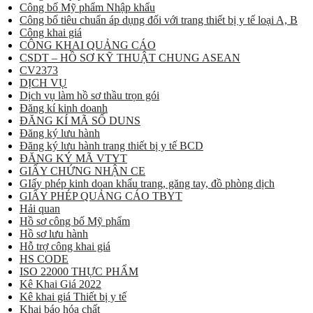
Công bố Mỹ phẩm Nhập khẩu
Công bố tiêu chuẩn áp dụng đối với trang thiết bị y tế loại A, B
Công khai giá
CÔNG KHAI QUẢNG CÁO
CSDT – HỒ SƠ KỸ THUẬT CHUNG ASEAN
CV2373
DỊCH VỤ
Dịch vụ làm hồ sơ thầu trọn gói
Đăng kí kinh doanh
ĐĂNG KÍ MÃ SỐ DUNS
Đăng ký lưu hành
Đăng ký lưu hành trang thiết bị y tế BCD
ĐĂNG KÝ MÃ VTYT
GIẤY CHỨNG NHẬN CE
GIấy phép kinh doan khẩu trang, găng tay, đồ phòng dịch
GIẤY PHÉP QUẢNG CÁO TBYT
Hải quan
Hồ sơ công bố Mỹ phẩm
Hồ sơ lưu hành
Hỗ trợ công khai giá
HS CODE
ISO 22000 THỰC PHẨM
Kê Khai Giá 2022
Kê khai giá Thiết bị y tế
Khai báo hóa chất