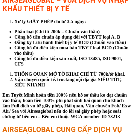
AIRSEAGLOBAL – VUA DỊCH VỤ NHẬP
KHẨU THIẾT BỊ Y TẾ
Xử lý GIẤY PHÉP chỉ từ 3-5 ngày:
Phân loại (Chỉ từ 200k – Chuẩn vào thầu)
Công bố tiêu chuẩn áp dụng đối với TBYT loại A, B
Đăng ký Lưu hành thiết bị y tế BCD (Chuẩn vào thầu)
Công bố đủ điều kiện mua bán TBYT loại BCD (Chuẩn
vào thầu)
Công bố đủ điều kiện sản xuất, ISO 13485, ISO 9001,
CFS
THÔNG QUAN MỞ TỜ KHAI CHỈ TỪ 700k/tờ khai.
Vận chuyển quốc tế, trucking nội địa giá SIÊU TỐT,
SIÊU NHANH
Em Tuyết Minh hoàn tiền 100% nếu hồ sơ thầu ko đạt chuẩn
vào thầu; hoàn tiền 100% phí phát sinh hải quan cho khách
làm Full dịch vụ từ giấy phép, Hải quan, Vận chuyển Fob/ Exw
Air/ Sea với Airseaglobal nếu do lỗi sai giấy phép hoặc soát
chứng từ bên em – Bên em thuộc WCA member ID 73213
AIRSEAGLOBAL CUNG CẤP DỊCH VỤ