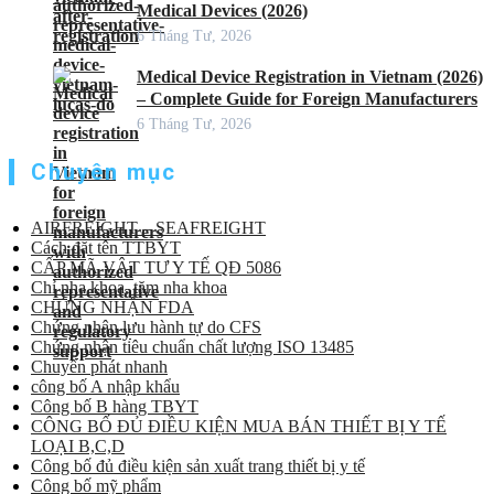
Medical Devices (2026)
6 Tháng Tư, 2026
Medical Device Registration in Vietnam (2026)
– Complete Guide for Foreign Manufacturers
6 Tháng Tư, 2026
Chuyên mục
AIRFREIGHT – SEAFREIGHT
Cách đặt tên TTBYT
CẤP MÃ VẬT TƯ Y TẾ QĐ 5086
Chỉ nha khoa, tăm nha khoa
CHỨNG NHẬN FDA
Chứng nhận lưu hành tự do CFS
Chứng nhận tiêu chuẩn chất lượng ISO 13485
Chuyển phát nhanh
công bố A nhập khẩu
Công bố B hàng TBYT
CÔNG BỐ ĐỦ ĐIỀU KIỆN MUA BÁN THIẾT BỊ Y TẾ
LOẠI B,C,D
Công bố đủ điều kiện sản xuất trang thiết bị y tế
Công bố mỹ phẩm