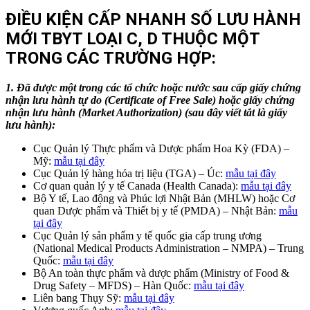
ĐIỀU KIỆN CẤP NHANH SỐ LƯU HÀNH
MỚI TBYT LOẠI C, D THUỘC MỘT
TRONG CÁC TRƯỜNG HỢP:
1. Đã được một trong các tổ chức hoặc nước sau cấp giấy chứng
nhận lưu hành tự do (Certificate of Free Sale) hoặc giấy chứng
nhận lưu hành (Market Authorization) (sau đây viết tắt là giấy
lưu hành):
Cục Quản lý Thực phẩm và Dược phẩm Hoa Kỳ (FDA) –
Mỹ:
mẫu tại đây
Cục Quản lý hàng hóa trị liệu (TGA) – Úc:
mẫu tại đây
Cơ quan quản lý y tế Canada (Health Canada):
mẫu tại đây
Bộ Y tế, Lao động và Phúc lợi Nhật Bản (MHLW) hoặc Cơ
quan Dược phẩm và Thiết bị y tế (PMDA) – Nhật Bản:
mẫu
tại đây
Cục Quản lý sản phẩm y tế quốc gia cấp trung ương
(National Medical Products Administration – NMPA) – Trung
Quốc:
mẫu tại đây
Bộ An toàn thực phẩm và dược phẩm (Ministry of Food &
Drug Safety – MFDS) – Hàn Quốc:
mẫu tại đây
Liên bang Thụy Sỹ:
mẫu tại đây