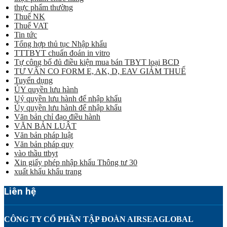
thực phẩm thường
Thuế NK
Thuế VAT
Tin tức
Tổng hợp thủ tục Nhập khẩu
TTTBYT chuẩn đoán in vitro
Tự công bố đủ điều kiện mua bán TBYT loại BCD
TƯ VẤN CO FORM E, AK, D, EAV GIẢM THUẾ
Tuyển dụng
ỦY quyền lưu hành
Uỷ quyền lưu hành để nhập khẩu
Ủy quyền lưu hành để nhập khẩu
Văn bản chỉ đạo điều hành
VĂN BẢN LUẬT
Văn bản pháp luật
Văn bản pháp quy
vào thầu ttbyt
Xin giấy phép nhập khẩu Thông tư 30
xuất khẩu khẩu trang
Liên hệ
CÔNG TY CỔ PHẦN TẬP ĐOÀN AIRSEAGLOBAL