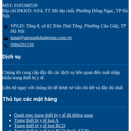
MST: 0105308539
Địa chỉ ĐKKD: A9/4, TT Mỏ địa chất, Phường Đông Ngạc, TP Hà
Nội
VPGD: Tầng 8, số 82 Trần Thái Tông, Phường Cầu Giấy, TP
Hà Nội
tannt@airseaglobalgroup.com.vn
0984291559
Dịch vụ
Chúng tôi cung cấp đầy đủ các dịch vụ liên quan đến xuất nhập
khẩu trang thiết bị y tế.
Liên hệ ngay với chúng tôi để được tư vấn chi tiết và đầy đủ nhất
Thủ tục các mặt hàng
Danh mục trang thiết bị y tế đã thông quan
Trang thiết bị y tế loại A
Trang thiết bị y tế loại BCD
Trang thiết bị y tế loại BCD thuộc TT30