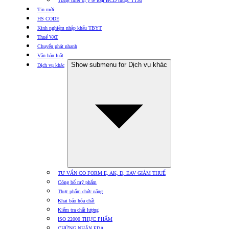
Trang thiết bị y tế loại BCD thuộc TT30
Tin mới
HS CODE
Kinh nghiệm nhập khẩu TBYT
Thuế VAT
Chuyển phát nhanh
Văn bản luật
Show submenu for Dịch vụ khác
Dịch vụ khác
TƯ VẤN CO FORM E, AK, D, EAV GIẢM THUẾ
Công bố mỹ phẩm
Thực phẩm chức năng
Khai báo hóa chất
Kiểm tra chất lượng
ISO 22000 THỰC PHẨM
CHỨNG NHẬN FDA