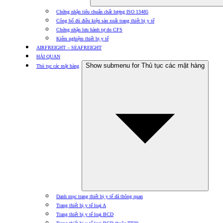
Chứng nhận tiêu chuẩn chất lượng ISO 13485
Công bố đủ điều kiện sản xuất trang thiết bị y tế
Chứng nhận lưu hành tự do CFS
Kiểm nghiệm thiết bị y tế
AIRFREIGHT – SEAFREIGHT
HẢI QUAN
Show submenu for Thủ tục các mặt hàng
Thủ tục các mặt hàng
Danh mục trang thiết bị y tế đã thông quan
Trang thiết bị y tế loại A
Trang thiết bị y tế loại BCD