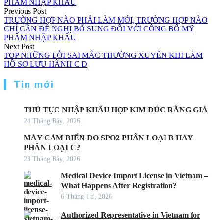
Previous Post
TRƯỜNG HỢP NÀO PHẢI LÀM MỚI, TRƯỜNG HỢP NÀO
CHỈ CẦN ĐỀ NGHỊ BỔ SUNG ĐỐI VỚI CÔNG BỐ MỸ
PHẨM NHẬP KHẨU
Next Post
TOP NHỮNG LỖI SAI MẮC THƯỜNG XUYÊN KHI LÀM
HỒ SƠ LƯU HÀNH C D
Tin mới
THỦ TỤC NHẬP KHẨU HỢP KIM ĐÚC RĂNG GIẢ
24 Tháng Bảy, 2026
MÁY CẢM BIẾN ĐO SPO2 PHÂN LOẠI B HAY
PHÂN LOẠI C?
23 Tháng Bảy, 2026
Medical Device Import License in Vietnam –
What Happens After Registration?
6 Tháng Tư, 2026
Authorized Representative in Vietnam for