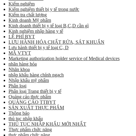
Kiểm nghiệm
Kiểm nghiệm thiết bị y tế trong nước
Kiểm tra chất lượng
Kinh doanh Mỹ phẩm
Kinh doanh thiết bị y tế loại B,C,D cần gì
Kinh nghiệm nhập hàng y tế
LỆ PHÍ BYT
LƯU HÀNH HÓA CHẤT RỬA, SÁT KHUẨN
Lưu hành thiết bị y tế loại C, D
MÃ VTYT
Marketing authorization holder service of Medical devices
nhãn hàng hóa
Nhãn khoa
nhập khẩu hàng chính ngạch
Nhập khẩu mỹ phẩm
Phân loại
Phân loại Trang thiết bị y tế
Quảng cáo thực phẩm
QUẢNG CÁO TTBYT
SẢN XUẤT THỰC PHẨM
Thông báo
thủ tục nhập khẩu
THỦ TỤC NHẬP KHẨU MỚI NHẤT
Thực phẩm chức năng
thực phẩm chức năng