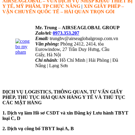
AIRSEAGLOBAL – VUA DỊCH VỤ NHẬP KHẨU THIẾT BỊ
Y TẾ, MỸ PHẨM, TP CHỨC NĂNG
|
XIN GIẤY PHÉP –
VẬN CHUYỂN QUỐC TẾ – HẢI QUAN TRỌN GÓI
Mr. Trung
–
AIRSEAGLOBAL GROUP
Zalo/tel:
0973.353.207
Email:
trungbv@airseaglobalgroup.com.vn
Văn phòng:
Phòng 2412, 2414, tòa
Eurowindow, 27 Trần Duy Hưng, Cầu
Giấy, Hà Nội
Chi nhánh
:
Hồ Chí Minh | Hải Phòng | Đà
Nẵng | Lạng Sơn
NHẬN TƯ VẤN QUA ZALO
DỊCH VỤ LOGISTICS, THÔNG QUAN, TƯ VẤN GIẤY
PHÉP, THỦ TỤC HẢI QUAN HÀNG Y TẾ VÀ THỦ TỤC
CÁC MẶT HÀNG
1. Dịch vụ làm Hồ sơ CSDT và xin Đăng ký Lưu hành TBYT
loại C, D
2. Dịch vụ công bố TBYT loại A, B