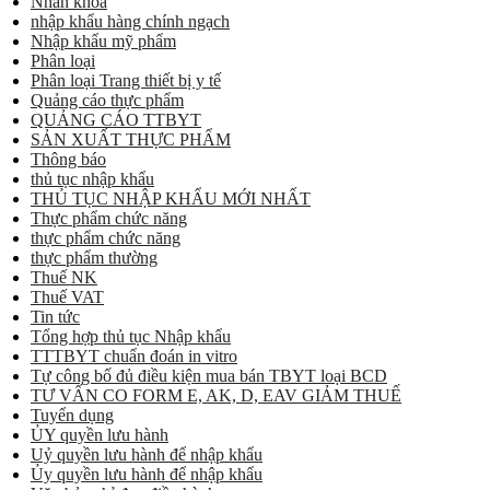
Nhãn khoa
nhập khẩu hàng chính ngạch
Nhập khẩu mỹ phẩm
Phân loại
Phân loại Trang thiết bị y tế
Quảng cáo thực phẩm
QUẢNG CÁO TTBYT
SẢN XUẤT THỰC PHẨM
Thông báo
thủ tục nhập khẩu
THỦ TỤC NHẬP KHẨU MỚI NHẤT
Thực phẩm chức năng
thực phẩm chức năng
thực phẩm thường
Thuế NK
Thuế VAT
Tin tức
Tổng hợp thủ tục Nhập khẩu
TTTBYT chuẩn đoán in vitro
Tự công bố đủ điều kiện mua bán TBYT loại BCD
TƯ VẤN CO FORM E, AK, D, EAV GIẢM THUẾ
Tuyển dụng
ỦY quyền lưu hành
Uỷ quyền lưu hành để nhập khẩu
Ủy quyền lưu hành để nhập khẩu