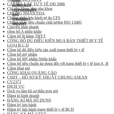
CẤP MÃ VẬT TƯ Y TẾ QĐ 5086
Chỉ nha khoa, tăm nha khoa
CHỨNG NHẬN FDA
Chứng nhận lưu hành tự do CFS
Chứng nhận tiêu chuẩn chất lượng ISO 13485
Chuyển phát nhanh
công bố A nhập khẩu
Công bố B hàng TBYT
CÔNG BỐ ĐỦ ĐIỀU KIỆN MUA BÁN THIẾT BỊ Y TẾ
LOẠI B,C,D
Công bố đủ điều kiện sản xuất trang thiết bị y tế
Công bố mỹ phẩm
Công bố Mỹ phẩm Nhập khẩu
Công bố tiêu chuẩn áp dụng đối với trang thiết bị y tế loại A, B
Công khai giá
CÔNG KHAI QUẢNG CÁO
CSDT – HỒ SƠ KỸ THUẬT CHUNG ASEAN
CV2373
DỊCH VỤ
Dịch vụ làm hồ sơ thầu trọn gói
Đăng kí kinh doanh
ĐĂNG KÍ MÃ SỐ DUNS
Đăng ký lưu hành
Đăng ký lưu hành trang thiết bị y tế BCD
ĐĂNG KÝ MÃ VTYT