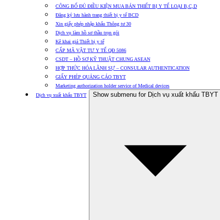
CÔNG BỐ ĐỦ ĐIỀU KIỆN MUA BÁN THIẾT BỊ Y TẾ LOẠI B,C,D
Đăng ký lưu hành trang thiết bị y tế BCD
Xin giấy phép nhập khẩu Thông tư 30
Dịch vụ làm hồ sơ thầu trọn gói
Kê khai giá Thiết bị y tế
CẤP MÃ VẬT TƯ Y TẾ QĐ 5086
CSDT – HỒ SƠ KỸ THUẬT CHUNG ASEAN
HỢP THỨC HÓA LÃNH SỰ – CONSULAR AUTHENTICATION
GIẤY PHÉP QUẢNG CÁO TBYT
Marketing authorization holder service of Medical devices
Show submenu for Dịch vụ xuất khẩu TBYT
Dịch vụ xuất khẩu TBYT