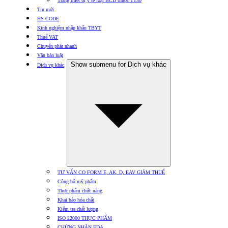
Trang thiết bị y tế loại BCD thuộc TT30
Tin mới
HS CODE
Kinh nghiệm nhập khẩu TBYT
Thuế VAT
Chuyển phát nhanh
Văn bản luật
Show submenu for Dịch vụ khác
Dịch vụ khác
TƯ VẤN CO FORM E, AK, D, EAV GIẢM THUẾ
Công bố mỹ phẩm
Thực phẩm chức năng
Khai báo hóa chất
Kiểm tra chất lượng
ISO 22000 THỰC PHẨM
CHỨNG NHẬN FDA