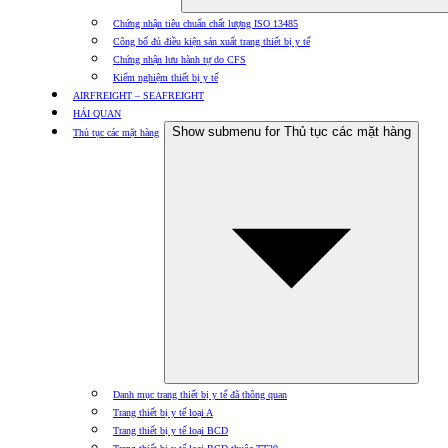
Chứng nhận tiêu chuẩn chất lượng ISO 13485
Công bố đủ điều kiện sản xuất trang thiết bị y tế
Chứng nhận lưu hành tự do CFS
Kiểm nghiệm thiết bị y tế
AIRFREIGHT – SEAFREIGHT
HẢI QUAN
Show submenu for Thủ tục các mặt hàng
Thủ tục các mặt hàng
Danh mục trang thiết bị y tế đã thông quan
Trang thiết bị y tế loại A
Trang thiết bị y tế loại BCD