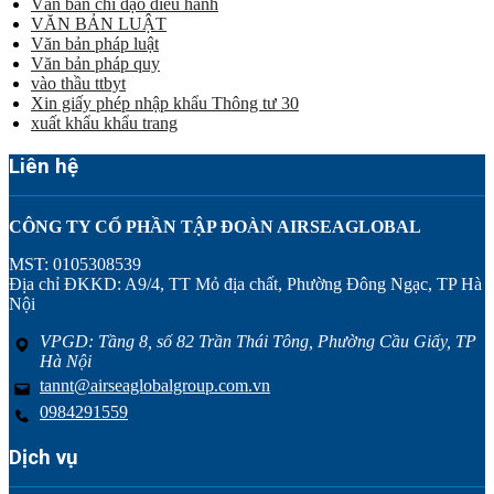
Văn bản chỉ đạo điều hành
VĂN BẢN LUẬT
Văn bản pháp luật
Văn bản pháp quy
vào thầu ttbyt
Xin giấy phép nhập khẩu Thông tư 30
xuất khẩu khẩu trang
Liên hệ
CÔNG TY CỔ PHẦN TẬP ĐOÀN AIRSEAGLOBAL
MST: 0105308539
Địa chỉ ĐKKD: A9/4, TT Mỏ địa chất, Phường Đông Ngạc, TP Hà
Nội
VPGD: Tầng 8, số 82 Trần Thái Tông, Phường Cầu Giấy, TP
Hà Nội
tannt@airseaglobalgroup.com.vn
0984291559
Dịch vụ