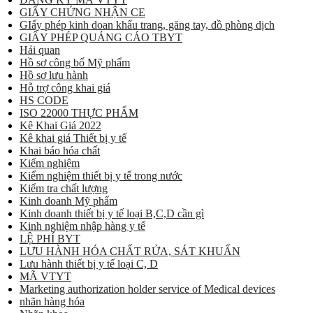
GIẤY CHỨNG NHẬN CE
GIấy phép kinh doan khẩu trang, găng tay, đồ phòng dịch
GIẤY PHÉP QUẢNG CÁO TBYT
Hải quan
Hồ sơ công bố Mỹ phẩm
Hồ sơ lưu hành
Hỗ trợ công khai giá
HS CODE
ISO 22000 THỰC PHẨM
Kê Khai Giá 2022
Kê khai giá Thiết bị y tế
Khai báo hóa chất
Kiểm nghiệm
Kiểm nghiệm thiết bị y tế trong nước
Kiểm tra chất lượng
Kinh doanh Mỹ phẩm
Kinh doanh thiết bị y tế loại B,C,D cần gì
Kinh nghiệm nhập hàng y tế
LỆ PHÍ BYT
LƯU HÀNH HÓA CHẤT RỬA, SÁT KHUẨN
Lưu hành thiết bị y tế loại C, D
MÃ VTYT
Marketing authorization holder service of Medical devices
nhãn hàng hóa