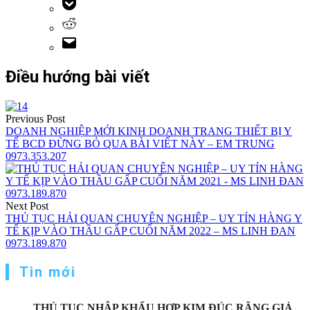
Điều hướng bài viết
Previous Post
DOANH NGHIỆP MỚI KINH DOANH TRANG THIẾT BỊ Y
TẾ BCD ĐỪNG BỎ QUA BÀI VIẾT NÀY – EM TRUNG
0973.353.207
Next Post
THỦ TỤC HẢI QUAN CHUYÊN NGHIỆP – UY TÍN HÀNG Y
TẾ KỊP VÀO THẦU GẤP CUỐI NĂM 2022 – MS LINH ĐAN
0973.189.870
Tin mới
THỦ TỤC NHẬP KHẨU HỢP KIM ĐÚC RĂNG GIẢ