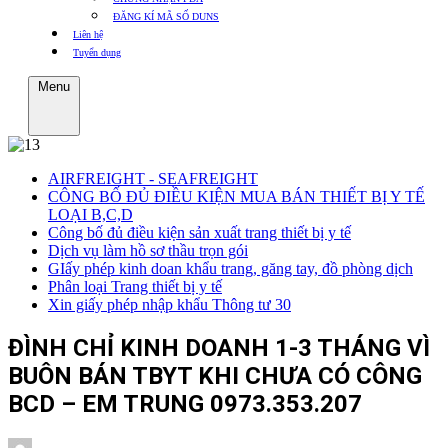
ĐĂNG KÍ MÃ SỐ DUNS
Liên hệ
Tuyển dụng
Menu
AIRFREIGHT - SEAFREIGHT
CÔNG BỐ ĐỦ ĐIỀU KIỆN MUA BÁN THIẾT BỊ Y TẾ
LOẠI B,C,D
Công bố đủ điều kiện sản xuất trang thiết bị y tế
Dịch vụ làm hồ sơ thầu trọn gói
GIấy phép kinh doan khẩu trang, găng tay, đồ phòng dịch
Phân loại Trang thiết bị y tế
Xin giấy phép nhập khẩu Thông tư 30
ĐÌNH CHỈ KINH DOANH 1-3 THÁNG VÌ
BUÔN BÁN TBYT KHI CHƯA CÓ CÔNG
BCD – EM TRUNG 0973.353.207