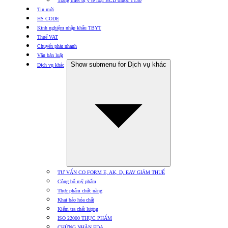
Trang thiết bị y tế loại BCD thuộc TT30
Tin mới
HS CODE
Kinh nghiệm nhập khẩu TBYT
Thuế VAT
Chuyển phát nhanh
Văn bản luật
Show submenu for Dịch vụ khác
Dịch vụ khác
TƯ VẤN CO FORM E, AK, D, EAV GIẢM THUẾ
Công bố mỹ phẩm
Thực phẩm chức năng
Khai báo hóa chất
Kiểm tra chất lượng
ISO 22000 THỰC PHẨM
CHỨNG NHẬN FDA