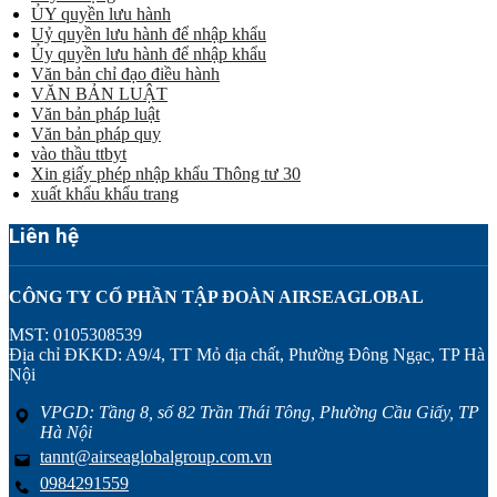
ỦY quyền lưu hành
Uỷ quyền lưu hành để nhập khẩu
Ủy quyền lưu hành để nhập khẩu
Văn bản chỉ đạo điều hành
VĂN BẢN LUẬT
Văn bản pháp luật
Văn bản pháp quy
vào thầu ttbyt
Xin giấy phép nhập khẩu Thông tư 30
xuất khẩu khẩu trang
Liên hệ
CÔNG TY CỔ PHẦN TẬP ĐOÀN AIRSEAGLOBAL
MST: 0105308539
Địa chỉ ĐKKD: A9/4, TT Mỏ địa chất, Phường Đông Ngạc, TP Hà
Nội
VPGD: Tầng 8, số 82 Trần Thái Tông, Phường Cầu Giấy, TP
Hà Nội
tannt@airseaglobalgroup.com.vn
0984291559