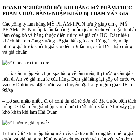
DOANH NGHIỆP BỐI RỐI KHI HÀNG MỸ PHẨM/THỰC
PHẨM CHỨC NĂNG
NHẬP KHẨU BỊ THAM VẤN GIÁ
Các công ty làm hàng MỸ PHẨM/TPCN lưu ý giúp em ạ. MỸ
PHẨM/TPCN nhập khẩu là hàng thuộc quản lý chuyên ngành phải
làm công bố và hàng thuộc diện rủi ro về giá của HQ. Rất nhiều
khách bên em đang vướng về giá thấp giá cao. Cùng 1 cty nhập
nhưng giá trước chênh giá sau đến 5-6 lần mặc dù DN nhập đúng
và giá chuẩn
Check ra thì là do:
– Lúc đầu nhập vài chục kgs hàng về làm mẫu, thị trường cần gấp
nên đi Air về giá mua lẻ của hãng. Đơn giá hãng lại gộp cả cước vc
vào. VD đơn giá 4$. Cước vận chuyển 5$. Lại ghi gộp giá CIF là
9$/sp
– Lô sau nhập nhiều đi cả cont thì giá rẻ đơn giá 3$. Cước biển tách
riêng=> Dẫn đến giá nhập sau rẻ hơn trước đến 3 lần. Như vậy gặp
khó khăn khi làm Hải Quan
Hướng giải quyết:
1/ Lưu ý từ khi nhập hàng mẫu về. có đi air thì cũng tách riêng giá
cước và giá hàng ra. Không gộp chung cước vận chuyển vào đơn