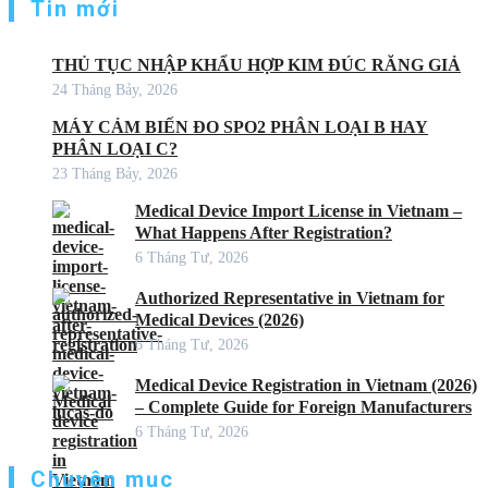
Tin mới
THỦ TỤC NHẬP KHẨU HỢP KIM ĐÚC RĂNG GIẢ
24 Tháng Bảy, 2026
MÁY CẢM BIẾN ĐO SPO2 PHÂN LOẠI B HAY
PHÂN LOẠI C?
23 Tháng Bảy, 2026
Medical Device Import License in Vietnam –
What Happens After Registration?
6 Tháng Tư, 2026
Authorized Representative in Vietnam for
Medical Devices (2026)
6 Tháng Tư, 2026
Medical Device Registration in Vietnam (2026)
– Complete Guide for Foreign Manufacturers
6 Tháng Tư, 2026
Chuyên mục