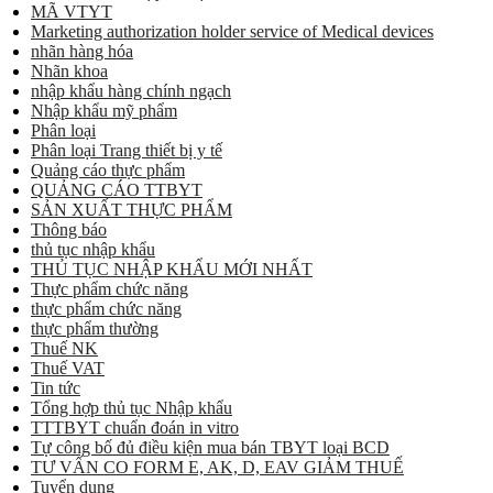
MÃ VTYT
Marketing authorization holder service of Medical devices
nhãn hàng hóa
Nhãn khoa
nhập khẩu hàng chính ngạch
Nhập khẩu mỹ phẩm
Phân loại
Phân loại Trang thiết bị y tế
Quảng cáo thực phẩm
QUẢNG CÁO TTBYT
SẢN XUẤT THỰC PHẨM
Thông báo
thủ tục nhập khẩu
THỦ TỤC NHẬP KHẨU MỚI NHẤT
Thực phẩm chức năng
thực phẩm chức năng
thực phẩm thường
Thuế NK
Thuế VAT
Tin tức
Tổng hợp thủ tục Nhập khẩu
TTTBYT chuẩn đoán in vitro
Tự công bố đủ điều kiện mua bán TBYT loại BCD
TƯ VẤN CO FORM E, AK, D, EAV GIẢM THUẾ
Tuyển dụng