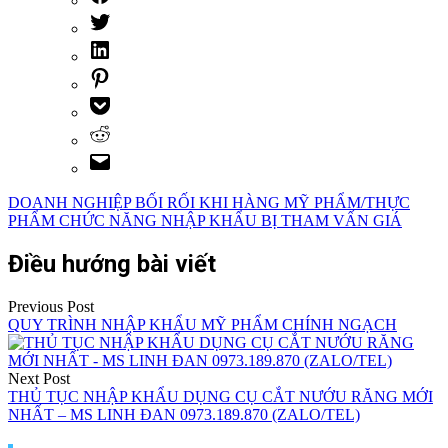
DOANH NGHIỆP BỐI RỐI KHI HÀNG MỸ PHẨM/THỰC
PHẨM CHỨC NĂNG NHẬP KHẨU BỊ THAM VẤN GIÁ
Điều hướng bài viết
Previous Post
QUY TRÌNH NHẬP KHẨU MỸ PHẨM CHÍNH NGẠCH
Next Post
THỦ TỤC NHẬP KHẨU DỤNG CỤ CẮT NƯỚU RĂNG MỚI
NHẤT – MS LINH ĐAN 0973.189.870 (ZALO/TEL)