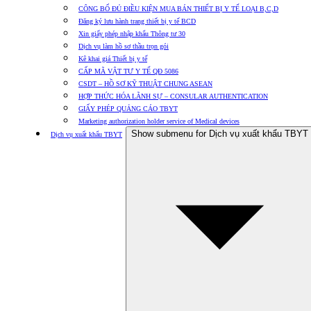
CÔNG BỐ ĐỦ ĐIỀU KIỆN MUA BÁN THIẾT BỊ Y TẾ LOẠI B,C,D
Đăng ký lưu hành trang thiết bị y tế BCD
Xin giấy phép nhập khẩu Thông tư 30
Dịch vụ làm hồ sơ thầu trọn gói
Kê khai giá Thiết bị y tế
CẤP MÃ VẬT TƯ Y TẾ QĐ 5086
CSDT – HỒ SƠ KỸ THUẬT CHUNG ASEAN
HỢP THỨC HÓA LÃNH SỰ – CONSULAR AUTHENTICATION
GIẤY PHÉP QUẢNG CÁO TBYT
Marketing authorization holder service of Medical devices
Show submenu for Dịch vụ xuất khẩu TBYT
Dịch vụ xuất khẩu TBYT