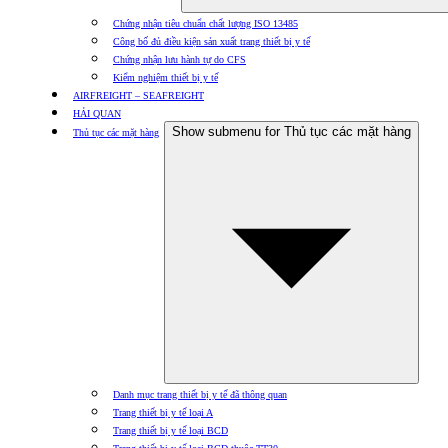
Chứng nhận tiêu chuẩn chất lượng ISO 13485
Công bố đủ điều kiện sản xuất trang thiết bị y tế
Chứng nhận lưu hành tự do CFS
Kiểm nghiệm thiết bị y tế
AIRFREIGHT – SEAFREIGHT
HẢI QUAN
Show submenu for Thủ tục các mặt hàng
Thủ tục các mặt hàng
Danh mục trang thiết bị y tế đã thông quan
Trang thiết bị y tế loại A
Trang thiết bị y tế loại BCD