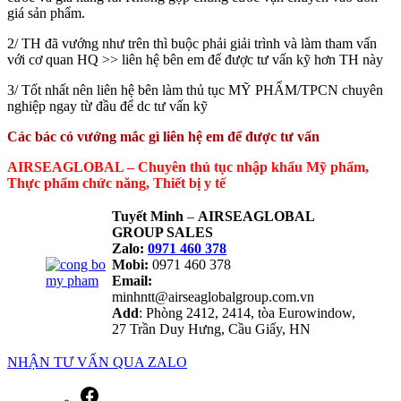
giá sản phẩm.
2/ TH đã vướng như trên thì buộc phải giải trình và làm tham vấn
với cơ quan HQ >> liên hệ bên em để được tư vấn kỹ hơn TH này
3/ Tốt nhất nên liên hệ bên làm thủ tục MỸ PHẨM/TPCN chuyên
nghiệp ngay từ đầu để dc tư vấn kỹ
Các bác có vướng mắc gì liên hệ em để được tư vấn
AIRSEAGLOBAL – Chuyên thủ tục nhập khẩu Mỹ phẩm,
Thực phẩm chức năng, Thiết bị y tế
Tuyết Minh
–
AIRSEAGLOBAL
GROUP SALES
Zalo:
0971 460 378
Mobi:
0971 460 378
Email:
minhntt@airseaglobalgroup.com.vn
Add
: Phòng 2412, 2414, tòa Eurowindow,
27 Trần Duy Hưng, Cầu Giấy, HN
NHẬN TƯ VẤN QUA ZALO