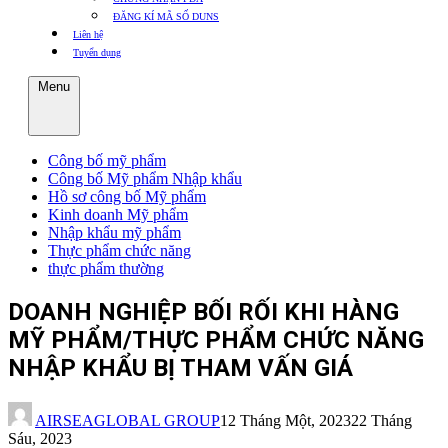
ĐĂNG KÍ MÃ SỐ DUNS
Liên hệ
Tuyển dụng
Menu
Công bố mỹ phẩm
Công bố Mỹ phẩm Nhập khẩu
Hồ sơ công bố Mỹ phẩm
Kinh doanh Mỹ phẩm
Nhập khẩu mỹ phẩm
Thực phẩm chức năng
thực phẩm thường
DOANH NGHIỆP BỐI RỐI KHI HÀNG
MỸ PHẨM/THỰC PHẨM CHỨC NĂNG
NHẬP KHẨU BỊ THAM VẤN GIÁ
AIRSEAGLOBAL GROUP
12 Tháng Một, 2023
22 Tháng
Sáu, 2023