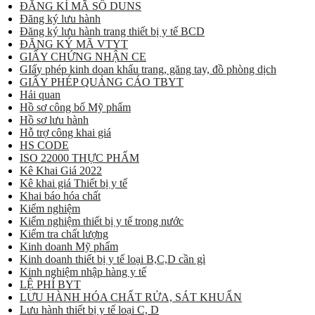
ĐĂNG KÍ MÃ SỐ DUNS
Đăng ký lưu hành
Đăng ký lưu hành trang thiết bị y tế BCD
ĐĂNG KÝ MÃ VTYT
GIẤY CHỨNG NHẬN CE
GIấy phép kinh doan khẩu trang, găng tay, đồ phòng dịch
GIẤY PHÉP QUẢNG CÁO TBYT
Hải quan
Hồ sơ công bố Mỹ phẩm
Hồ sơ lưu hành
Hỗ trợ công khai giá
HS CODE
ISO 22000 THỰC PHẨM
Kê Khai Giá 2022
Kê khai giá Thiết bị y tế
Khai báo hóa chất
Kiểm nghiệm
Kiểm nghiệm thiết bị y tế trong nước
Kiểm tra chất lượng
Kinh doanh Mỹ phẩm
Kinh doanh thiết bị y tế loại B,C,D cần gì
Kinh nghiệm nhập hàng y tế
LỆ PHÍ BYT
LƯU HÀNH HÓA CHẤT RỬA, SÁT KHUẨN
Lưu hành thiết bị y tế loại C, D