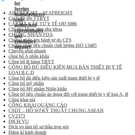
AIRFREIGHT – SEAFREIGHT
Cách đặt tên TTBYT
CẤP MÃ VẬT TƯ Y TẾ QĐ 5086
Chỉ nha khoa, tăm nha khoa
CHỨNG NHẬN FDA
Chứng nhận lưu hành tự do CFS
Chứng nhận tiêu chuẩn chất lượng ISO 13485
Chuyển phát nhanh
công bố A nhập khẩu
Công bố B hàng TBYT
CÔNG BỐ ĐỦ ĐIỀU KIỆN MUA BÁN THIẾT BỊ Y TẾ
LOẠI B,C,D
Công bố đủ điều kiện sản xuất trang thiết bị y tế
Công bố mỹ phẩm
Công bố Mỹ phẩm Nhập khẩu
Công bố tiêu chuẩn áp dụng đối với trang thiết bị y tế loại A, B
Công khai giá
CÔNG KHAI QUẢNG CÁO
CSDT – HỒ SƠ KỸ THUẬT CHUNG ASEAN
CV2373
DỊCH VỤ
Dịch vụ làm hồ sơ thầu trọn gói
Đăng kí kinh doanh