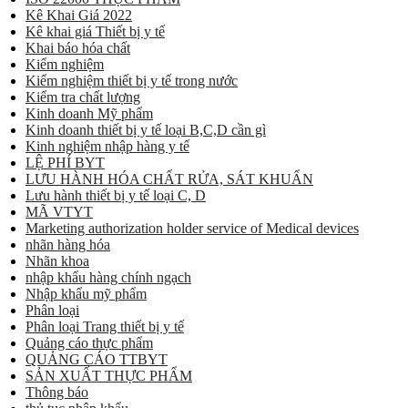
Kê Khai Giá 2022
Kê khai giá Thiết bị y tế
Khai báo hóa chất
Kiểm nghiệm
Kiểm nghiệm thiết bị y tế trong nước
Kiểm tra chất lượng
Kinh doanh Mỹ phẩm
Kinh doanh thiết bị y tế loại B,C,D cần gì
Kinh nghiệm nhập hàng y tế
LỆ PHÍ BYT
LƯU HÀNH HÓA CHẤT RỬA, SÁT KHUẨN
Lưu hành thiết bị y tế loại C, D
MÃ VTYT
Marketing authorization holder service of Medical devices
nhãn hàng hóa
Nhãn khoa
nhập khẩu hàng chính ngạch
Nhập khẩu mỹ phẩm
Phân loại
Phân loại Trang thiết bị y tế
Quảng cáo thực phẩm
QUẢNG CÁO TTBYT
SẢN XUẤT THỰC PHẨM
Thông báo