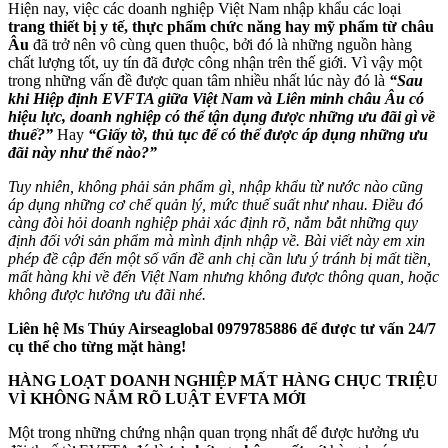
Hiện nay, việc các doanh nghiệp Việt Nam nhập khẩu các loại
trang thiết bị y tế, thực phẩm chức năng hay mỹ phẩm từ châu
Âu
đã trở nên vô cùng quen thuộc, bởi đó là những nguồn hàng
chất lượng tốt, uy tín đã được công nhận trên thế giới. Vì vậy một
trong những vấn đề được quan tâm nhiều nhất lúc này đó là
“Sau
khi Hiệp định EVFTA giữa Việt Nam và Liên minh châu Âu có
hiệu lực, doanh nghiệp có thể tận dụng được những ưu đãi gì về
thuế?”
Hay
“Giấy tờ, thủ tục để có thể được áp dụng những ưu
đãi này như thế nào?”
Tuy nhiên, không phải sản phẩm gì, nhập khẩu từ nước nào cũng
áp dụng những cơ chế quản lý, mức thuế suất như nhau. Điều đó
càng đòi hỏi doanh nghiệp phải xác định rõ, nắm bắt những quy
định đối với sản phẩm mà mình định nhập về.
Bài viết này em xin
phép đề cập đến một số vấn đề anh chị cần lưu ý tránh bị mất tiền,
mất hàng khi về đến Việt Nam nhưng không được thông quan, hoặc
không được hưởng ưu đãi nhé.
Liên hệ Ms Thúy Airseaglobal 0979785886 để được tư vấn 24/7
cụ thể cho từng mặt hàng!
HÀNG LOẠT DOANH NGHIỆP MẤT HÀNG CHỤC TRIỆU
VÌ KHÔNG NẮM RÕ LUẬT EVFTA MỚI
Một trong những chứng nhận quan trọng nhất để được hưởng ưu