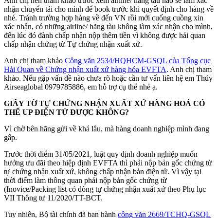
Anh chị nên tham khảo trước xem airline/ hãng tàu nào sẽ làm xác
nhận chuyển tải cho mình để book trước khi quyết định cho hàng về
nhé. Tránh trường hợp hàng về đến VN rồi mới cuống cuồng xin
xác nhận, có những airline/ hãng tàu không làm xác nhận cho mình,
đến lúc đó đành chấp nhận nộp thêm tiền vì không được hải quan
chấp nhận chứng từ Tự chứng nhận xuất xứ.
Anh chị tham khảo
Công văn 2534/HQHCM-GSQL của Tổng cục
Hải Quan về Chứng nhận xuất xứ hàng hóa EVFTA
. Anh chị tham
khảo. Nếu gặp vấn đề nào chưa rõ hoặc cần tư vấn liên hệ em Thúy
Airseaglobal 0979785886, em hỗ trợ cụ thể nhé ạ.
GIẤY TỜ TỰ CHỨNG NHẬN XUẤT XỨ HÀNG HOÁ CÓ
THỂ UP ĐIỆN TỬ ĐƯỢC KHÔNG?
Vì chờ bên hãng gửi về khá lâu, mà hàng doanh nghiệp mình đang
gấp.
Trước thời điểm 31/05/2021, luật quy định doanh nghiệp muốn
hưởng ưu đãi theo hiệp định EVFTA thì phải nộp bản gốc chứng từ
tự chứng nhận xuất xứ, không chấp nhận bản điện tử. Vì vậy tại
thời điểm làm thông quan phải nộp bản gốc chứng từ
(Inovice/Packing list có dòng tự chứng nhận xuất xứ theo Phụ lục
VII Thông tư 11/2020/TT-BCT.
Tuy nhiên, Bộ tài chính đã ban hành
công văn 2669/TCHQ-GSQL