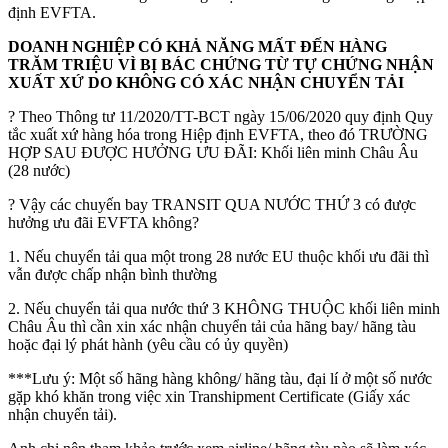
định EVFTA.
DOANH NGHIỆP CÓ KHẢ NĂNG MẤT ĐẾN HÀNG
TRĂM TRIỆU VÌ BỊ BÁC CHỨNG TỪ TỰ CHỨNG NHẬN
XUẤT XỨ DO KHÔNG CÓ XÁC NHẬN CHUYỂN TẢI
? Theo Thông tư 11/2020/TT-BCT ngày 15/06/2020 quy định Quy
tắc xuất xứ hàng hóa trong Hiệp định EVFTA, theo đó TRƯỜNG
HỢP SAU ĐƯỢC HƯỞNG ƯU ĐÃI: Khối liên minh Châu Âu
(28 nước)
? Vậy các chuyến bay TRANSIT QUA NƯỚC THỨ 3 có được
hưởng ưu đãi EVFTA không?
1. Nếu chuyển tải qua một trong 28 nước EU thuộc khối ưu đãi thì
vẫn được chấp nhận bình thường
2. Nếu chuyển tải qua nước thứ 3 KHÔNG THUỘC khối liên minh
Châu Âu thì cần xin xác nhận chuyển tải của hãng bay/ hãng tàu
hoặc đại lý phát hành (yêu cầu có ủy quyền)
***Lưu ý: Một số hãng hàng không/ hãng tàu, đại lí ở một số nước
gặp khó khăn trong việc xin Transhipment Certificate (Giấy xác
nhận chuyển tải).