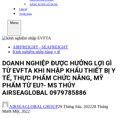
ĐĂNG KÍ MÃ SỐ DUNS
Liên hệ
Tuyển dụng
Menu
AIRFREIGHT - SEAFREIGHT
Kinh nghiệm nhập hàng y tế
DOANH NGHIỆP ĐƯỢC HƯỞNG LỢI GÌ
TỪ EVFTA KHI NHẬP KHẨU THIẾT BỊ Y
TẾ, THỰC PHẨM CHỨC NĂNG, MỸ
PHẨM TỪ EU?- MS THÚY
AIRSEAGLOBAL 0979785886
AIRSEAGLOBAL GROUP
29 Tháng Sáu, 2022
28 Tháng
Mười Một, 2022