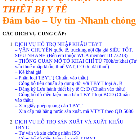
THIẾT BỊ Y TẾ
Đảm bảo – Uy tín -Nhanh chóng
CÁC DỊCH VỤ CUNG CẤP:
DỊCH VỤ HỖ TRỢ NHẬP KHẨU TBYT
– VẬN CHUYỂN quốc tế, trucking nội địa giá SIÊU TỐT,
SIÊU NHANH (Bên em thuộc WCA member ID 73213)
– THÔNG QUAN MỞ TỜ KHAI CHỈ TỪ 700k/tờ khai (Tư
vấn thuế nhập khẩu, thuế VAT, CO ưu đãi thuế)
– Kê khai giá
– Phân loại TBYT ( Chuẩn vào thầu)
– Công bố tiêu chuẩn áp dụng đối với TBYT loại A, B
– Đăng ký Lưu hành thiết bị y tế C; D (Chuẩn vào thầu)
– Công bố đủ điều kiện mua bán TBYT loại BCD (Chuẩn
vào thầu)
– Xin giấy phép quảng cáo TBYT
– Xin cấp mã hãng nước sản xuất, mã VTYT theo QĐ 5086
DỊCH VỤ HỖ TRỢ SẢN XUẤT VÀ XUẤT KHẨU
TBYT:
– Tư vấn và xin chứng nhận ISO
– Công bố đủ điều kiện sản xuất TTBYT