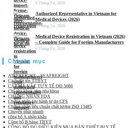
6 Tháng Tư, 2026
Authorized Representative in Vietnam for
Medical Devices (2026)
6 Tháng Tư, 2026
Medical Device Registration in Vietnam (2026)
– Complete Guide for Foreign Manufacturers
6 Tháng Tư, 2026
Chuyên mục
AIRFREIGHT – SEAFREIGHT
Cách đặt tên TTBYT
CẤP MÃ VẬT TƯ Y TẾ QĐ 5086
Chỉ nha khoa, tăm nha khoa
CHỨNG NHẬN FDA
Chứng nhận lưu hành tự do CFS
Chứng nhận tiêu chuẩn chất lượng ISO 13485
Chuyển phát nhanh
công bố A nhập khẩu
Công bố B hàng TBYT
CÔNG BỐ ĐỦ ĐIỀU KIỆN MUA BÁN THIẾT BỊ Y TẾ