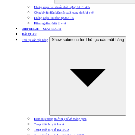
Chứng nhận tiêu chuẩn chất lượng ISO 13485
Công bố đủ điều kiện sản xuất trang thiết bị y tế
Chứng nhận lưu hành tự do CFS
Kiểm nghiệm thiết bị y tế
AIRFREIGHT – SEAFREIGHT
HẢI QUAN
Show submenu for Thủ tục các mặt hàng
Thủ tục các mặt hàng
Danh mục trang thiết bị y tế đã thông quan
Trang thiết bị y tế loại A
Trang thiết bị y tế loại BCD