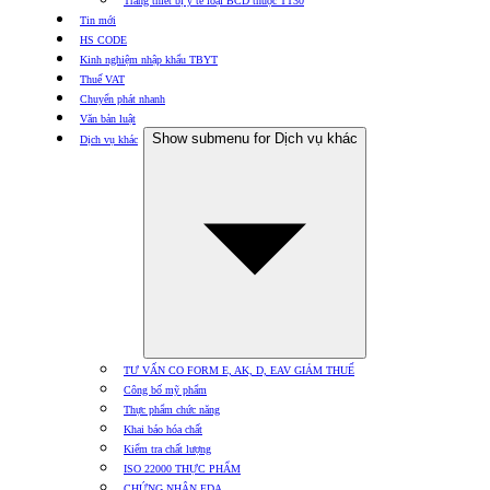
Trang thiết bị y tế loại BCD thuộc TT30
Tin mới
HS CODE
Kinh nghiệm nhập khẩu TBYT
Thuế VAT
Chuyển phát nhanh
Văn bản luật
Show submenu for Dịch vụ khác
Dịch vụ khác
TƯ VẤN CO FORM E, AK, D, EAV GIẢM THUẾ
Công bố mỹ phẩm
Thực phẩm chức năng
Khai báo hóa chất
Kiểm tra chất lượng
ISO 22000 THỰC PHẨM
CHỨNG NHẬN FDA