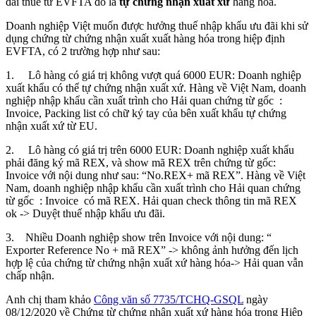
đãi thuế từ EVFTA đó là
tự chứng nhận xuất xứ
hàng hoá.
Doanh nghiệp Việt muốn được hưởng thuế nhập khẩu ưu đãi khi sử
dụng chứng từ chứng nhận xuất xuất hàng hóa trong hiệp định
EVFTA, có 2 trường hợp như sau:
1. Lô hàng có giá trị không vượt quá 6000 EUR: Doanh nghiệp
xuất khẩu có thể tự chứng nhận xuất xứ. Hàng về Việt Nam, doanh
nghiệp nhập khẩu cần xuất trình cho Hải quan chứng từ gốc :
Invoice, Packing list có chữ ký tay của bên xuất khẩu tự chứng
nhận xuất xứ từ EU.
2. Lô hàng có giá trị trên 6000 EUR: Doanh nghiệp xuất khẩu
phải đăng ký mã REX, và show mã REX trên chứng từ gốc:
Invoice với nội dung như sau: “No.REX+ mã REX”. Hàng về Việt
Nam, doanh nghiệp nhập khẩu cần xuất trình cho Hải quan chứng
từ gốc : Invoice có mã REX. Hải quan check thông tin mã REX
ok -> Duyệt thuế nhập khẩu ưu đãi.
3. Nhiều Doanh nghiệp show trên Invoice với nội dung: “
Exporter Reference No + mã REX” -> không ảnh hưởng đến lịch
hợp lệ của chứng từ chứng nhận xuất xứ hàng hóa-> Hải quan vẫn
chấp nhận.
Anh chị tham khảo
Công văn số 7735/TCHQ-GSQL
ngày
08/12/2020 về Chứng từ chứng nhận xuất xứ hàng hóa trong Hiệp