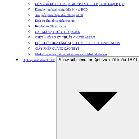
CÔNG BỐ ĐỦ ĐIỀU KIỆN MUA BÁN THIẾT BỊ Y TẾ LOẠI B,C,D
Đăng ký lưu hành trang thiết bị y tế BCD
Xin giấy phép nhập khẩu Thông tư 30
Dịch vụ làm hồ sơ thầu trọn gói
Kê khai giá Thiết bị y tế
CẤP MÃ VẬT TƯ Y TẾ QĐ 5086
CSDT – HỒ SƠ KỸ THUẬT CHUNG ASEAN
HỢP THỨC HÓA LÃNH SỰ – CONSULAR AUTHENTICATION
GIẤY PHÉP QUẢNG CÁO TBYT
Marketing authorization holder service of Medical devices
Show submenu for Dịch vụ xuất khẩu TBYT
Dịch vụ xuất khẩu TBYT