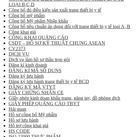
LOẠI B,C,D
Công bố đủ điều kiện sản xuất trang thiết bị y tế
Công bố mỹ phẩm
Công bố Mỹ phẩm Nhập khẩu
Công bố tiêu chuẩn áp dụng đối với trang thiết bị y tế loại A, B
Công khai giá
CÔNG KHAI QUẢNG CÁO
CSDT – HỒ SƠ KỸ THUẬT CHUNG ASEAN
CV2373
DỊCH VỤ
Dịch vụ làm hồ sơ thầu trọn gói
Đăng kí kinh doanh
ĐĂNG KÍ MÃ SỐ DUNS
Đăng ký lưu hành
Đăng ký lưu hành trang thiết bị y tế BCD
ĐĂNG KÝ MÃ VTYT
GIẤY CHỨNG NHẬN CE
GIấy phép kinh doan khẩu trang, găng tay, đồ phòng dịch
GIẤY PHÉP QUẢNG CÁO TBYT
Hải quan
Hồ sơ công bố Mỹ phẩm
Hồ sơ lưu hành
Hỗ trợ công khai giá
HS CODE
ISO 22000 THỰC PHẨM