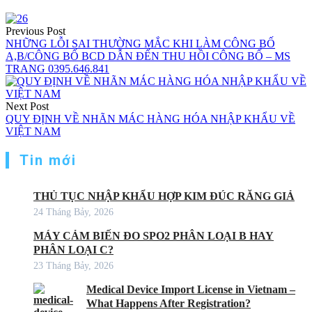
Previous Post
NHỮNG LỖI SAI THƯỜNG MẮC KHI LÀM CÔNG BỐ
A,B/CÔNG BỐ BCD DẪN ĐẾN THU HỒI CÔNG BỐ – MS
TRANG 0395.646.841
Next Post
QUY ĐỊNH VỀ NHÃN MÁC HÀNG HÓA NHẬP KHẨU VỀ
VIỆT NAM
Tin mới
THỦ TỤC NHẬP KHẨU HỢP KIM ĐÚC RĂNG GIẢ
24 Tháng Bảy, 2026
MÁY CẢM BIẾN ĐO SPO2 PHÂN LOẠI B HAY
PHÂN LOẠI C?
23 Tháng Bảy, 2026
Medical Device Import License in Vietnam –
What Happens After Registration?