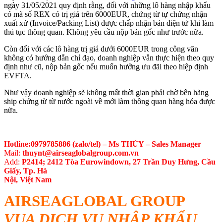
ngày 31/05/2021 quy định rằng, đối với những lô hàng nhập khẩu
có mã số REX có trị giá trên 6000EUR, chứng từ tự chứng nhận
xuất xứ (Invoice/Packing List) được chấp nhận bản điện tử khi làm
thủ tục thông quan. Không yêu cầu nộp bản gốc như trước nữa.
Còn đối với các lô hàng trị giá dưới 6000EUR trong công văn
không có hướng dẫn chỉ đạo, doanh nghiệp vẫn thực hiện theo quy
định như cũ, nộp bản gốc nếu muốn hưởng ưu đãi theo hiệp định
EVFTA.
Như vậy doanh nghiệp sẽ không mất thời gian phải chờ bên hãng
ship chứng từ từ nước ngoài về mới làm thông quan hàng hóa được
nữa.
Hotline:0979785886 (zalo/tel) – Ms THÚY – Sales Manager
Mail:
thuynt@airseaglobalgroup.com.vn
Add:
P2414; 2412 Tòa Eurowindown, 27 Trần Duy Hưng, Cầu
Giấy, Tp. Hà
Nội, Việt Nam
AIRSEAGLOBAL GROUP
VUA DỊCH VỤ NHẬP KHẨU