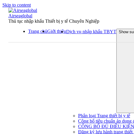
Skip to content
Airseaglobal
Thủ tục nhập khẩu Thiết bị y tế Chuyên Nghiệp
Trang chủ
Giới thiệu
Dịch vụ nhập khẩu TBYT
Show su
Phân loại Trang thiết bị y tế
Công bố tiêu chuẩn áp dụng đối
CÔNG BỐ ĐỦ ĐIỀU KIỆN 
Đăng ký lưu hành trang thiết