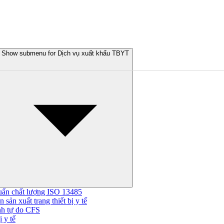
Show submenu for Dịch vụ xuất khẩu TBYT
uẩn chất lượng ISO 13485
 sản xuất trang thiết bị y tế
nh tự do CFS
 y tế