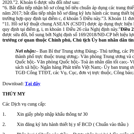
2020.”2. Khoản 6 được sửa đổi như sau:
“6. Bắt đầu tiếp nhận hồ sơ công bố tiêu chuẩn áp dụng các trang thi
năm 2017; bắt đầu tiếp nhận hồ sơ đăng ký lưu hành các trang thiết bị
trường hợp quy định tại điểm c, d khoản 5 Điều này.”3. Khoản 11 đư
“11. Hồ sơ kỹ thuật chung ASEAN (CSDT) được áp dụng thực hiện kể 
quy định tại điểm g, i, m khoản 1 Điều 26 của Nghị định này.”
Điều 2
được sửa đổi, bổ sung bởi Nghị định số 169/2018/NĐ-CP hết hiệu lực
trưởng cơ quan thuộc Chính phủ, Chủ tịch Ủy ban nhân dân tỉnh
Nơi nhận:
– Ban Bí thư Trung ương Đảng;- Thủ tướng, các 
thành phố trực thuộc trung ương;- Văn phòng Trung ương và 
Quốc hội;- Văn phòng Quốc hội;- Toà án nhân dân tối cao;- Vi
sách xã hội;- Ngân hàng Phát triển Việt Nam;- Ủy ban trung
TGĐ Cổng TTĐT, các Vụ, Cục, đơn vị trực thuộc, Công báo
Download:
Tại đây
THÚY MY
Các Dịch vụ cung cấp:
1. Xin giấy phép nhập khẩu thông tư 30
2. Xin đăng ký lưu hành thiết bị y tế BCD ( Chuẩn vào thầu )