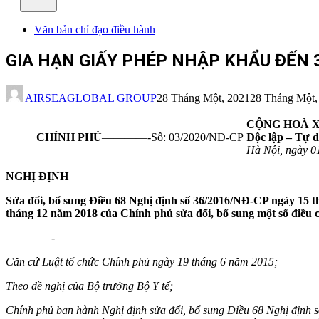
Văn bản chỉ đạo điều hành
GIA HẠN GIẤY PHÉP NHẬP KHẨU ĐẾN 3
AIRSEAGLOBAL GROUP
28 Tháng Một, 2021
28 Tháng Một,
CỘNG HOÀ X
CHÍNH PHỦ
————-Số: 03/2020/NĐ-CP
Độc lập – Tự 
Hà Nội, ngày 0
NGHỊ ĐỊNH
Sửa đổi, bổ sung Điều 68 Nghị định số 36/2016/NĐ-CP ngày 15 th
tháng 12 năm 2018 của Chính phủ sửa đổi, bổ sung một số điều c
————-
Căn cứ Luật tổ chức Chính phủ ngày 19 tháng 6 năm 2015;
Theo đề nghị của Bộ trưởng Bộ Y tế;
Chính phủ ban hành Nghị định sửa đổi, bổ sung Điều 68 Nghị định số