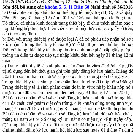
169/2018/NĐ-CP ngày 31 tháng 12 năm 2018 của Chính phủ sửa đổi, 
Sửa đổi, bổ sung các
khoản 5,
6,
11 Điều 68
Nghị định số 36/201
“a) Giấy phép nhập khẩu trang thiết bị y tế thuộc loại B, C, D và gi
đến hết ngày 31 tháng 12 năm 2021 và Cơ quan hải quan không thực h
Tổ chức, cá nhân kinh doanh trang thiết bị y tế chịu trách nhiệm bảo
hợp không tiếp tục thực hiện việc duy trì hiệu lực của các giấy tờ trê
cấp theo quy định.
b) Đối với trang thiết bị y tế thuộc loại A đã có phiếu tiếp nhận hồ
xác nhận là trang thiết bị y tế của Bộ Y tế khi thực hiện thủ tục thông
Đối với trang thiết bị y tế không thuộc danh mục phải cấp giấy phép n
thông tin điện tử được tiếp tục nhập khẩu đến hết ngày 31 tháng 12 n
quan.
c) Trang thiết bị y tế là sinh phẩm chẩn đoán in vitro đã được cấp 
trị sử dụng đến hết thời gian ghi trên giấy đăng ký lưu hành. Riêng 
2021 thì số lưu hành đã được cấp có giá trị sử dụng đến hết ngày 31
Trang thiết bị y tế là sinh phẩm chẩn đoán in vitro đã nộp hồ sơ đă
Trang thiết bị y tế là sinh phẩm chẩn đoán in vitro nhập khẩu nộp h
dược năm 2005 và có hiệu lực đến hết ngày 31 tháng 12 năm 2021;
Bắt đầu tiếp nhận hồ sơ và cấp số đăng ký lưu hành đối với trang thi
d) Hóa chất, chế phẩm diệt côn trùng, diệt khuẩn dùng trong lĩnh vực
tháng 7 năm 2016 và trước ngày 31 tháng 12 năm 2020 thì tiếp tục 
Bắt đầu tiếp nhận hồ sơ và cấp số đăng ký lưu hành đối với hóa chất, 
tháng 01 năm 2019. Số đăng ký lưu hành có hiệu lực kể từ ngày cấp.
đ) Trang thiết bị y tế sản xuất trong nước đã được cấp giấy chứng nhậ
chứng nhận đăng ký lưu hành hết hiệu lực sau ngày 01 tháng 7 năm 