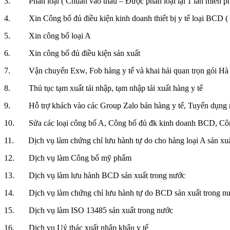
3. Phân loại ( Chuẩn vào thầu – Được phân loại lại 1 lần miễn ph
4. Xin Công bố đủ điều kiện kinh doanh thiết bị y tế loại BCD ( 
5. Xin công bố loại A
6. Xin công bố đủ điều kiện sản xuất
7. Vận chuyển Exw, Fob hàng y tế và khai hải quan trọn gói Hà 
8. Thủ tục tạm xuất tái nhập, tạm nhập tái xuất hàng y tế
9. Hỗ trợ khách vào các Group Zalo bán hàng y tế, Tuyển dụng nhân
10. Sửa các loại công bố A, Công bố đủ đk kinh doanh BCD, Công
11. Dịch vụ làm chứng chỉ lưu hành tự do cho hàng loại A sản xuấ
12. Dịch vụ làm Công bố mỹ phẩm
13. Dịch vụ làm lưu hành BCD sản xuất trong nước
14. Dịch vụ làm chứng chỉ lưu hành tự do BCD sản xuất trong n
15. Dịch vụ làm ISO 13485 sản xuất trong nước
16. Dịch vụ Uỷ thác xuất nhập khẩu y tế