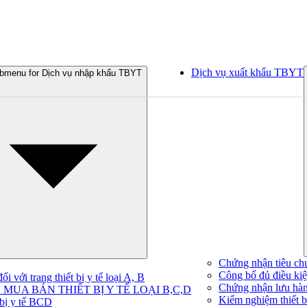
Dịch vụ xuất khẩu TBYT
bmenu for Dịch vụ nhập khẩu TBYT
Chứng nhận tiêu ch
Công bố đủ điều kiện
 với trang thiết bị y tế loại A, B
Chứng nhận lưu hà
MUA BÁN THIẾT BỊ Y TẾ LOẠI B,C,D
Kiểm nghiệm thiết bị
 bị y tế BCD