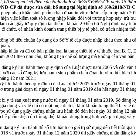
bổ sung một số điều của Nghị định số 36/2016/NĐ-CP ngày 15 tháng 5
6/NĐ-CP đã được sửa đổi, bổ sung tại Nghị định số 169/2018/NĐ-C
ấy phép nhập khẩu sinh phẩm chẩn đoán in vitro được cấp trong năm 201
iện việc kiểm soát số lượng nhập khẩu đối với trường hợp này, trừ tr
 đảm các giấy tờ quy định tại điểm i khoản 2 Điều 66 Nghị định này luôn
n, tổ chức, cá nhân kinh doanh trang thiết bị y tế phải có trách nhiệm 
 sơ công bố tiêu chuẩn áp dụng do Sở Y tế cấp đuợc nhập khẩu theo nhu
 quan;
hập khẩu và đã có bản phân loại là trang thiết bị y tế thuộc loại B, C,
ăm 2021 theo nhu cầu, không hạn chế số lượng mà không cần văn bản xác
giấy đăng ký lưu hành theo quy định của Luật dược năm 2005 và các văn 
đối với các số đăng ký lưu hành sinh phẩm chẩn đoán in vitro hết hiệu
 tháng 12 năm 2021;
ng ký lưu hành theo quy định của Luật dược 2005 trước ngày 01 tháng 
ồ sơ trong giai đoạn từ ngày 01 tháng 01 năm 2019 đến hết ngày 31 th
ết bị y tế sản xuất trong nước từ ngày 01 tháng 01 năm 2019. Số đăng k
 gia dụng và y tế chỉ có một mục đích là khử khuẩn trang thiết bị y tế
được sử dụng giấy chứng nhận lưu hành đó đến hết ngày 31 tháng 12 n
chế phẩm diệt côn trùng, diệt khuẩn dùng trong lĩnh vực gia dụng và y 
n đăng ký lưu hành thì số lưu hành có giá trị sử dụng đến hết thời gia
2016 và trước ngày 31 tháng 12 năm 2020 thì giấy chứng nhận đăng ký