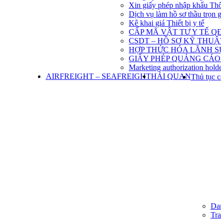
Xin giấy phép nhập khẩu Th
Dịch vụ làm hồ sơ thầu trọn 
Kê khai giá Thiết bị y tế
CẤP MÃ VẬT TƯ Y TẾ QĐ
CSDT – HỒ SƠ KỸ THU
HỢP THỨC HÓA LÃNH S
GIẤY PHÉP QUẢNG CÁO
Marketing authorization holde
AIRFREIGHT – SEAFREIGHT
HẢI QUAN
Thủ tục c
Dan
Tra