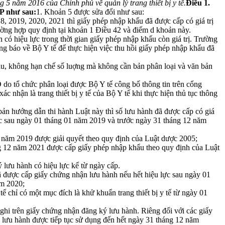
 năm 2016 của Chính phủ về quản lý trang thiết bị y tế.
Điều 1.
P như sau:
1. Khoản 5 được sửa đổi như sau:
8, 2019, 2020, 2021 thì giấy phép nhập khẩu đã được cấp có giá trị
ường hợp quy định tại khoản 1 Điều 42 và điểm d khoản này.
 có hiệu lực trong thời gian giấy phép nhập khẩu còn giá trị. Trường
thông báo về Bộ Y tế để thực hiện việc thu hồi giấy phép nhập khẩu đã
 cầu, không hạn chế số luợng mà không cần bản phân loại và văn bản
 D do tổ chức phân loại được Bộ Y tế công bố thông tin trên cổng
 nhận là trang thiết bị y tế của Bộ Y tế khi thực hiện thủ tục thông
bản hướng dẫn thi hành Luật này thì số lưu hành đã được cấp có giá
 lực sau ngày 01 tháng 01 năm 2019 và trước ngày 31 tháng 12 năm
01 năm 2019 được giải quyết theo quy định của Luật dược 2005;
áng 12 năm 2021 được cấp giấy phép nhập khẩu theo quy định của Luật
ý lưu hành có hiệu lực kể từ ngày cấp.
 đã được cấp giấy chứng nhận lưu hành nếu hết hiệu lực sau ngày 01
ăm 2020;
tế chỉ có một mục đích là khử khuẩn trang thiết bị y tế từ ngày 01
n ghi trên giấy chứng nhận đăng ký lưu hành. Riêng đối với các giấy
 lưu hành được tiếp tục sử dụng đến hết ngày 31 tháng 12 năm