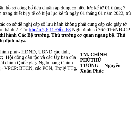
hận hồ sơ công bố tiêu chuẩn áp dụng có hiệu lực kể từ 01 tháng 7
 trang thiết bị y tế có hiệu lực kể từ ngày 01 tháng 01 năm 2022, trừ
 cơ sở đề nghị cấp số lưu hành không phải cung cấp các giấy tờ
ban hành.2. Các
khoản 5,
6,
11 Điều 68
Nghị định số 36/2016/NĐ-CP
 thi hành Các Bộ trưởng, Thủ trưởng cơ quan ngang bộ, Thủ
ị định này./.
 Chính phủ;- HĐND, UBND các tỉnh,
TM. CHÍNH
;- Hội đồng dân tộc và các Ủy ban của
PHỦ
THỦ
 tài chính Quốc gia;- Ngân hàng Chính
TƯỚNG
Nguyễn
thể;- VPCP: BTCN, các PCN, Trợ lý TTg,
Xuân Phúc