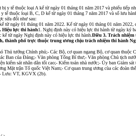
ết bị y tế thuộc loại A kể từ ngày 01 tháng 01 năm 2017 và phiếu tiếp n
 y tế thuộc loại B, C, D kể từ ngày 01 tháng 7 năm 2017 và số lưu hành
ợc sửa đổi như sau:
từ ngày 01 tháng 01 năm 2022. Kể từ ngày 01 tháng 01 năm 2022, các
. Hiệu lực thi hành
1. Nghị định này có hiệu lực thi hành từ ngày ký 
 kể từ ngày Nghị định này có hiệu lực thi hành.
Điều 3. Trách nhiệm
, thành phố trực thuộc trung ương chịu trách nhiệm thi hành Ngh
Phó Thủ tướng Chính phủ;- Các Bộ, cơ quan ngang Bộ, cơ quan thuộc
các Ban của Đảng;- Văn phòng Tổng Bí thư;- Văn phòng Chủ tịch nước
ện kiểm sát nhân dân tối cao;- Kiểm toán nhà nước;- Ủy ban Giám sát
 ương Mặt trận Tổ quốc Việt Nam;- Cơ quan trung ương cùa các đoàn 
;- Lưu: VT, KGVX (2b).