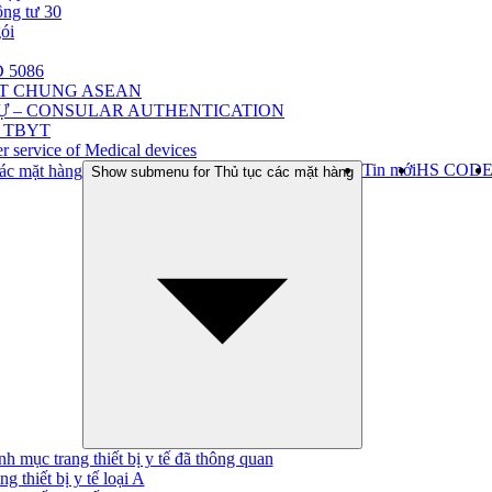
ông tư 30
gói
 5086
ẬT CHUNG ASEAN
Ự – CONSULAR AUTHENTICATION
 TBYT
r service of Medical devices
Tin mới
HS COD
ác mặt hàng
Show submenu for Thủ tục các mặt hàng
h mục trang thiết bị y tế đã thông quan
ng thiết bị y tế loại A