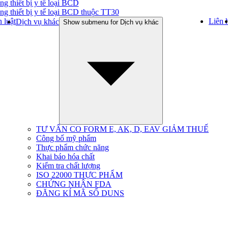
ng thiết bị y tế loại BCD
ng thiết bị y tế loại BCD thuộc TT30
 luật
Liên 
Dịch vụ khác
Show submenu for Dịch vụ khác
TƯ VẤN CO FORM E, AK, D, EAV GIẢM THUẾ
Công bố mỹ phẩm
Thực phẩm chức năng
Khai báo hóa chất
Kiểm tra chất lượng
ISO 22000 THỰC PHẨM
CHỨNG NHẬN FDA
ĐĂNG KÍ MÃ SỐ DUNS