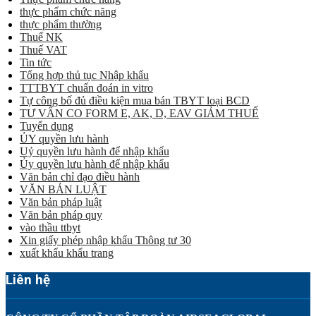
thực phẩm chức năng
thực phẩm thường
Thuế NK
Thuế VAT
Tin tức
Tổng hợp thủ tục Nhập khẩu
TTTBYT chuẩn đoán in vitro
Tự công bố đủ điều kiện mua bán TBYT loại BCD
TƯ VẤN CO FORM E, AK, D, EAV GIẢM THUẾ
Tuyển dụng
ỦY quyền lưu hành
Uỷ quyền lưu hành để nhập khẩu
Ủy quyền lưu hành để nhập khẩu
Văn bản chỉ đạo điều hành
VĂN BẢN LUẬT
Văn bản pháp luật
Văn bản pháp quy
vào thầu ttbyt
Xin giấy phép nhập khẩu Thông tư 30
xuất khẩu khẩu trang
Liên hệ