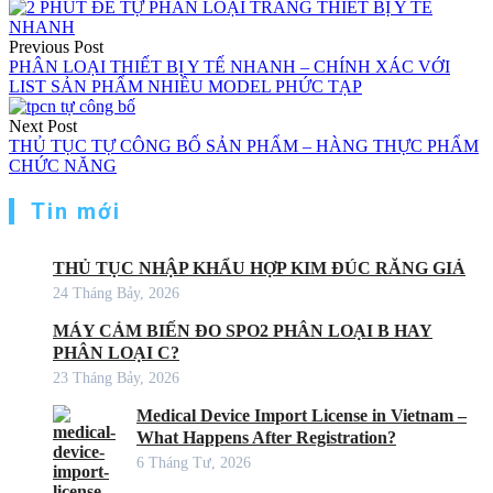
Previous Post
PHÂN LOẠI THIẾT BỊ Y TẾ NHANH – CHÍNH XÁC VỚI
LIST SẢN PHẨM NHIỀU MODEL PHỨC TẠP
Next Post
THỦ TỤC TỰ CÔNG BỐ SẢN PHẨM – HÀNG THỰC PHẨM
CHỨC NĂNG
Tin mới
THỦ TỤC NHẬP KHẨU HỢP KIM ĐÚC RĂNG GIẢ
24 Tháng Bảy, 2026
MÁY CẢM BIẾN ĐO SPO2 PHÂN LOẠI B HAY
PHÂN LOẠI C?
23 Tháng Bảy, 2026
Medical Device Import License in Vietnam –
What Happens After Registration?
6 Tháng Tư, 2026