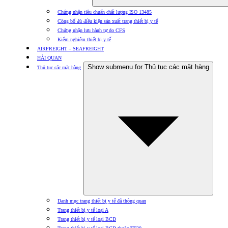
Chứng nhận tiêu chuẩn chất lượng ISO 13485
Công bố đủ điều kiện sản xuất trang thiết bị y tế
Chứng nhận lưu hành tự do CFS
Kiểm nghiệm thiết bị y tế
AIRFREIGHT – SEAFREIGHT
HẢI QUAN
Show submenu for Thủ tục các mặt hàng
Thủ tục các mặt hàng
Danh mục trang thiết bị y tế đã thông quan
Trang thiết bị y tế loại A
Trang thiết bị y tế loại BCD