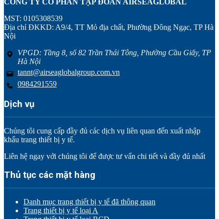
CÔNG TY CỔ PHẦN TẬP ĐOÀN AIRSEAGLOBAL
MST: 0105308539
Địa chỉ ĐKKD: A9/4, TT Mỏ địa chất, Phường Đông Ngạc, TP Hà
Nội
VPGD: Tầng 8, số 82 Trần Thái Tông, Phường Cầu Giấy, TP
Hà Nội
tannt@airseaglobalgroup.com.vn
0984291559
Dịch vụ
Chúng tôi cung cấp đầy đủ các dịch vụ liên quan đến xuất nhập
khẩu trang thiết bị y tế.
Liên hệ ngay với chúng tôi để được tư vấn chi tiết và đầy đủ nhất
Thủ tục các mặt hàng
Danh mục trang thiết bị y tế đã thông quan
Trang thiết bị y tế loại A