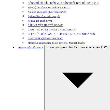
CÔNG BỐ ĐỦ ĐIỀU KIỆN MUA BÁN THIẾT BỊ Y TẾ LOẠI B,C,D
Đăng ký lưu hành trang thiết bị y tế BCD
Xin giấy phép nhập khẩu Thông tư 30
Dịch vụ làm hồ sơ thầu trọn gói
Kê khai giá Thiết bị y tế
CẤP MÃ VẬT TƯ Y TẾ QĐ 5086
CSDT – HỒ SƠ KỸ THUẬT CHUNG ASEAN
HỢP THỨC HÓA LÃNH SỰ – CONSULAR AUTHENTICATION
GIẤY PHÉP QUẢNG CÁO TBYT
Marketing authorization holder service of Medical devices
Show submenu for Dịch vụ xuất khẩu TBYT
Dịch vụ xuất khẩu TBYT