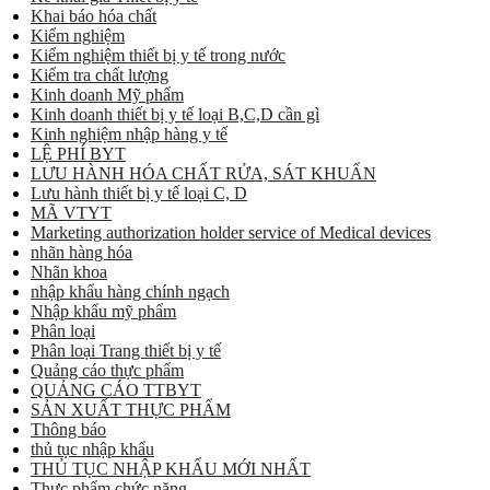
Khai báo hóa chất
Kiểm nghiệm
Kiểm nghiệm thiết bị y tế trong nước
Kiểm tra chất lượng
Kinh doanh Mỹ phẩm
Kinh doanh thiết bị y tế loại B,C,D cần gì
Kinh nghiệm nhập hàng y tế
LỆ PHÍ BYT
LƯU HÀNH HÓA CHẤT RỬA, SÁT KHUẨN
Lưu hành thiết bị y tế loại C, D
MÃ VTYT
Marketing authorization holder service of Medical devices
nhãn hàng hóa
Nhãn khoa
nhập khẩu hàng chính ngạch
Nhập khẩu mỹ phẩm
Phân loại
Phân loại Trang thiết bị y tế
Quảng cáo thực phẩm
QUẢNG CÁO TTBYT
SẢN XUẤT THỰC PHẨM
Thông báo
thủ tục nhập khẩu
THỦ TỤC NHẬP KHẨU MỚI NHẤT
Thực phẩm chức năng