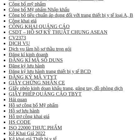
Công bố mỹ phẩm
Công bố Mỹ phẩm Nhập khẩu
Công bố tiêu chuẩn áp dụng đối với trang thiết bị y tế loại A, B
Công khai giá
CÔNG KHAI QUẢNG CÁO
CSDT – HỒ SƠ KỸ THUẬT CHUNG ASEAN
CV2373
DỊCH VỤ
Dịch vụ làm hồ sơ thầu trọn gói
Đăng kí kinh doanh
ĐĂNG KÍ MÃ SỐ DUNS
Đăng ký lưu hành
Đăng ký lưu hành trang thiết bị y tế BCD
ĐĂNG KÝ MÃ VTYT
GIẤY CHỨNG NHẬN CE
GIấy phép kinh doan khẩu trang, găng tay, đồ phòng dịch
GIẤY PHÉP QUẢNG CÁO TBYT
Hải quan
Hồ sơ công bố Mỹ phẩm
Hồ sơ lưu hành
Hỗ trợ công khai giá
HS CODE
ISO 22000 THỰC PHẨM
Kê Khai Giá 2022
Kê khai giá Thiết bị y tế