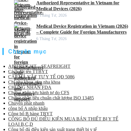
Authorized Representative in Vietnam for
Medical Devices (2026)
6 Tháng Tư, 2026
Medical Device Registration in Vietnam (2026)
– Complete Guide for Foreign Manufacturers
6 Tháng Tư, 2026
Chuyên mục
AIRFREIGHT – SEAFREIGHT
Cách đặt tên TTBYT
CẤP MÃ VẬT TƯ Y TẾ QĐ 5086
Chỉ nha khoa, tăm nha khoa
CHỨNG NHẬN FDA
Chứng nhận lưu hành tự do CFS
Chứng nhận tiêu chuẩn chất lượng ISO 13485
Chuyển phát nhanh
công bố A nhập khẩu
Công bố B hàng TBYT
CÔNG BỐ ĐỦ ĐIỀU KIỆN MUA BÁN THIẾT BỊ Y TẾ
LOẠI B,C,D
Công bố đủ điều kiện sản xuất trang thiết bị y tế