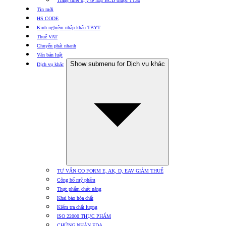
Trang thiết bị y tế loại BCD thuộc TT30
Tin mới
HS CODE
Kinh nghiệm nhập khẩu TBYT
Thuế VAT
Chuyển phát nhanh
Văn bản luật
Show submenu for Dịch vụ khác
Dịch vụ khác
TƯ VẤN CO FORM E, AK, D, EAV GIẢM THUẾ
Công bố mỹ phẩm
Thực phẩm chức năng
Khai báo hóa chất
Kiểm tra chất lượng
ISO 22000 THỰC PHẨM
CHỨNG NHẬN FDA