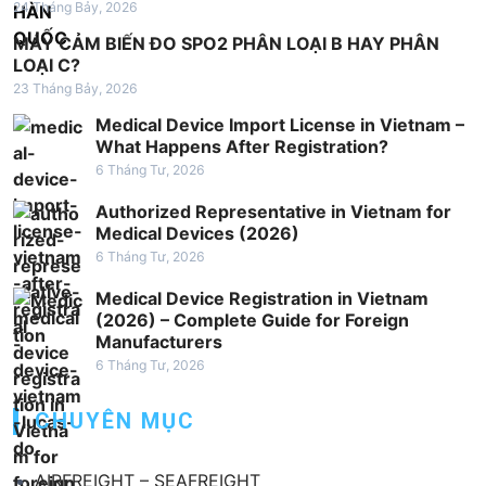
b
24 Tháng Bảy, 2026
à
MÁY CẢM BIẾN ĐO SPO2 PHÂN LOẠI B HAY PHÂN
i
LOẠI C?
23 Tháng Bảy, 2026
v
Medical Device Import License in Vietnam –
i
What Happens After Registration?
ế
6 Tháng Tư, 2026
t
Authorized Representative in Vietnam for
Medical Devices (2026)
6 Tháng Tư, 2026
Medical Device Registration in Vietnam
(2026) – Complete Guide for Foreign
Manufacturers
6 Tháng Tư, 2026
CHUYÊN MỤC
AIRFREIGHT – SEAFREIGHT