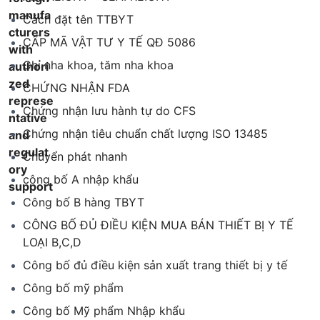
Cách đặt tên TTBYT
CẤP MÃ VẬT TƯ Y TẾ QĐ 5086
Chỉ nha khoa, tăm nha khoa
CHỨNG NHẬN FDA
Chứng nhận lưu hành tự do CFS
Chứng nhận tiêu chuẩn chất lượng ISO 13485
Chuyển phát nhanh
công bố A nhập khẩu
Công bố B hàng TBYT
CÔNG BỐ ĐỦ ĐIỀU KIỆN MUA BÁN THIẾT BỊ Y TẾ
LOẠI B,C,D
Công bố đủ điều kiện sản xuất trang thiết bị y tế
Công bố mỹ phẩm
Công bố Mỹ phẩm Nhập khẩu