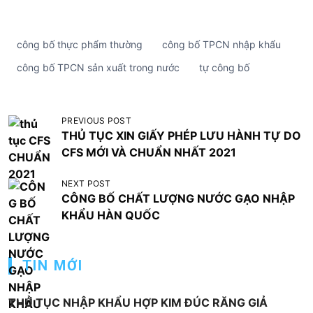
công bố thực phẩm thường
công bố TPCN nhập khẩu
công bố TPCN sản xuất trong nước
tự công bố
Đ
PREVIOUS POST
THỦ TỤC XIN GIẤY PHÉP LƯU HÀNH TỰ DO
i
CFS MỚI VÀ CHUẨN NHẤT 2021
ề
u
NEXT POST
CÔNG BỐ CHẤT LƯỢNG NƯỚC GẠO NHẬP
h
KHẨU HÀN QUỐC
ư
ớ
TIN MỚI
n
g
THỦ TỤC NHẬP KHẨU HỢP KIM ĐÚC RĂNG GIẢ