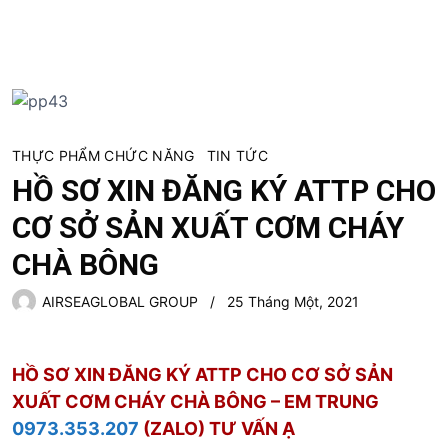
S
k
i
p
t
o
c
THỰC PHẨM CHỨC NĂNG
TIN TỨC
o
HỒ SƠ XIN ĐĂNG KÝ ATTP CHO
n
CƠ SỞ SẢN XUẤT CƠM CHÁY
t
e
CHÀ BÔNG
n
t
AIRSEAGLOBAL GROUP
25 Tháng Một, 2021
HỒ SƠ XIN ĐĂNG KÝ ATTP CHO CƠ SỞ SẢN
XUẤT CƠM CHÁY CHÀ BÔNG – EM TRUNG
0973.353.207
(ZALO) TƯ VẤN Ạ