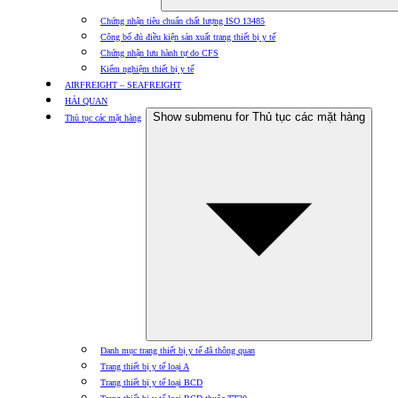
Chứng nhận tiêu chuẩn chất lượng ISO 13485
Công bố đủ điều kiện sản xuất trang thiết bị y tế
Chứng nhận lưu hành tự do CFS
Kiểm nghiệm thiết bị y tế
AIRFREIGHT – SEAFREIGHT
HẢI QUAN
Show submenu for Thủ tục các mặt hàng
Thủ tục các mặt hàng
Danh mục trang thiết bị y tế đã thông quan
Trang thiết bị y tế loại A
Trang thiết bị y tế loại BCD