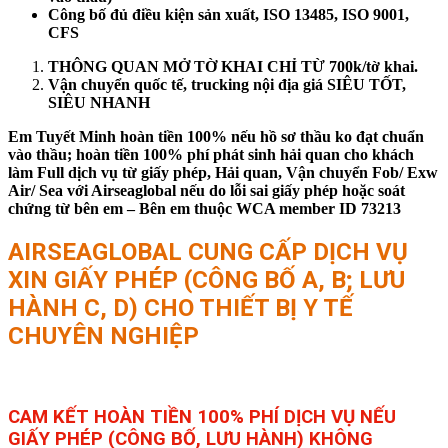
Công bố đủ điều kiện sản xuất, ISO 13485, ISO 9001,
CFS
THÔNG QUAN MỞ TỜ KHAI CHỈ TỪ 700k/tờ khai.
Vận chuyển quốc tế, trucking nội địa giá SIÊU TỐT,
SIÊU NHANH
Em Tuyết Minh hoàn tiền 100% nếu hồ sơ thầu ko đạt chuẩn
vào thầu; hoàn tiền 100% phí phát sinh hải quan cho khách
làm Full dịch vụ từ giấy phép, Hải quan, Vận chuyển Fob/ Exw
Air/ Sea với Airseaglobal nếu do lỗi sai giấy phép hoặc soát
chứng từ bên em – Bên em thuộc WCA member ID 73213
AIRSEAGLOBAL CUNG CẤP DỊCH VỤ
XIN GIẤY PHÉP (CÔNG BỐ A, B; LƯU
HÀNH C, D) CHO THIẾT BỊ Y TẾ
CHUYÊN NGHIỆP
CAM KẾT HOÀN TIỀN 100% PHÍ DỊCH VỤ NẾU
GIẤY PHÉP (CÔNG BỐ, LƯU HÀNH) KHÔNG