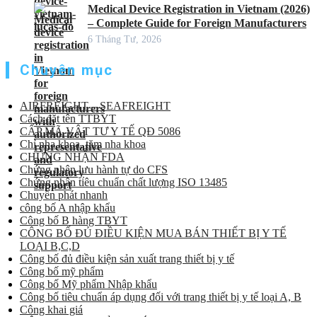
Medical Device Registration in Vietnam (2026)
– Complete Guide for Foreign Manufacturers
6 Tháng Tư, 2026
Chuyên mục
AIRFREIGHT – SEAFREIGHT
Cách đặt tên TTBYT
CẤP MÃ VẬT TƯ Y TẾ QĐ 5086
Chỉ nha khoa, tăm nha khoa
CHỨNG NHẬN FDA
Chứng nhận lưu hành tự do CFS
Chứng nhận tiêu chuẩn chất lượng ISO 13485
Chuyển phát nhanh
công bố A nhập khẩu
Công bố B hàng TBYT
CÔNG BỐ ĐỦ ĐIỀU KIỆN MUA BÁN THIẾT BỊ Y TẾ
LOẠI B,C,D
Công bố đủ điều kiện sản xuất trang thiết bị y tế
Công bố mỹ phẩm
Công bố Mỹ phẩm Nhập khẩu
Công bố tiêu chuẩn áp dụng đối với trang thiết bị y tế loại A, B
Công khai giá