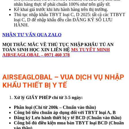
nhãn hàng thực tế phải chuẩn 100% như trên giấy tờ.
Kê khai giá trước khi lưu hành hàng trên thị trường.
Thủ tục nhập khẩu TBYT loại C, D 2025: tất cả các TTBYT
loại C, D để nhập khẩu đều cần ĐĂNG KÝ SỐ LƯU
HÀNH.
NHẬN TƯ VẤN QUA ZALO
MỌI THẮC MẮC VỀ THỦ TỤC
NHẬP KHẨU
TỦ AN
TOÀN SINH HỌC
XIN LIÊN HỆ
MS TUYẾT MINH
AIRSEAGLOBAL – 0971 460 378
AIRSEAGLOBAL – VUA DỊCH VỤ NHẬP
KHẨU THIẾT BỊ Y TẾ
Xử lý GIẤY PHÉP chỉ từ 3-5 ngày:
Phân loại (Chỉ từ 200k – Chuẩn vào thầu)
Công bố tiêu chuẩn áp dụng đối với TBYT loại A, B
Đăng ký Lưu hành thiết bị y tế BCD (Chuẩn vào thầu)
Công bố đủ điều kiện mua bán TBYT loại BCD (Chuẩn
vào thầu)