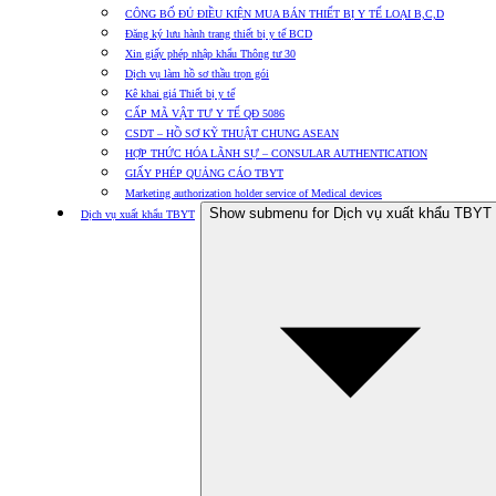
CÔNG BỐ ĐỦ ĐIỀU KIỆN MUA BÁN THIẾT BỊ Y TẾ LOẠI B,C,D
Đăng ký lưu hành trang thiết bị y tế BCD
Xin giấy phép nhập khẩu Thông tư 30
Dịch vụ làm hồ sơ thầu trọn gói
Kê khai giá Thiết bị y tế
CẤP MÃ VẬT TƯ Y TẾ QĐ 5086
CSDT – HỒ SƠ KỸ THUẬT CHUNG ASEAN
HỢP THỨC HÓA LÃNH SỰ – CONSULAR AUTHENTICATION
GIẤY PHÉP QUẢNG CÁO TBYT
Marketing authorization holder service of Medical devices
Show submenu for Dịch vụ xuất khẩu TBYT
Dịch vụ xuất khẩu TBYT