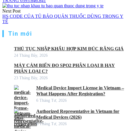
TRANG 0395.646.841
Next Post
HS CODE CỦA TỦ BẢO QUẢN THUỐC DÙNG TRONG Y
TẾ
Tin mới
THỦ TỤC NHẬP KHẨU HỢP KIM ĐÚC RĂNG GIẢ
24 Tháng Bảy, 2026
MÁY CẢM BIẾN ĐO SPO2 PHÂN LOẠI B HAY
PHÂN LOẠI C?
23 Tháng Bảy, 2026
Medical Device Import License in Vietnam –
What Happens After Registration?
6 Tháng Tư, 2026
Authorized Representative in Vietnam for
Medical Devices (2026)
6 Tháng Tư, 2026