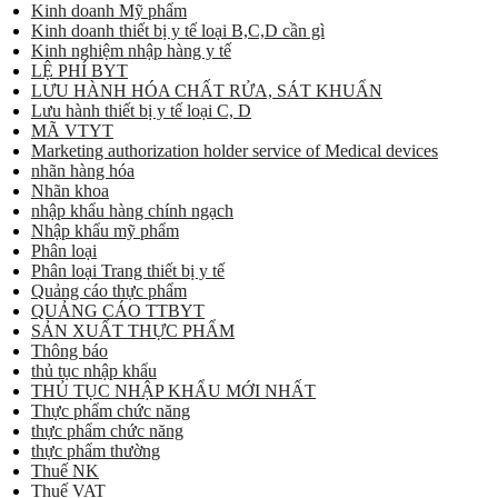
Kinh doanh Mỹ phẩm
Kinh doanh thiết bị y tế loại B,C,D cần gì
Kinh nghiệm nhập hàng y tế
LỆ PHÍ BYT
LƯU HÀNH HÓA CHẤT RỬA, SÁT KHUẨN
Lưu hành thiết bị y tế loại C, D
MÃ VTYT
Marketing authorization holder service of Medical devices
nhãn hàng hóa
Nhãn khoa
nhập khẩu hàng chính ngạch
Nhập khẩu mỹ phẩm
Phân loại
Phân loại Trang thiết bị y tế
Quảng cáo thực phẩm
QUẢNG CÁO TTBYT
SẢN XUẤT THỰC PHẨM
Thông báo
thủ tục nhập khẩu
THỦ TỤC NHẬP KHẨU MỚI NHẤT
Thực phẩm chức năng
thực phẩm chức năng
thực phẩm thường
Thuế NK
Thuế VAT