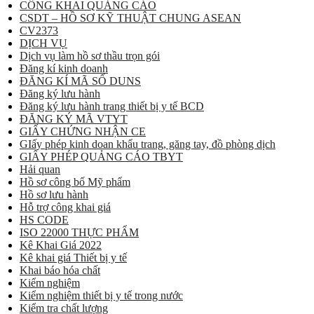
CÔNG KHAI QUẢNG CÁO
CSDT – HỒ SƠ KỸ THUẬT CHUNG ASEAN
CV2373
DỊCH VỤ
Dịch vụ làm hồ sơ thầu trọn gói
Đăng kí kinh doanh
ĐĂNG KÍ MÃ SỐ DUNS
Đăng ký lưu hành
Đăng ký lưu hành trang thiết bị y tế BCD
ĐĂNG KÝ MÃ VTYT
GIẤY CHỨNG NHẬN CE
GIấy phép kinh doan khẩu trang, găng tay, đồ phòng dịch
GIẤY PHÉP QUẢNG CÁO TBYT
Hải quan
Hồ sơ công bố Mỹ phẩm
Hồ sơ lưu hành
Hỗ trợ công khai giá
HS CODE
ISO 22000 THỰC PHẨM
Kê Khai Giá 2022
Kê khai giá Thiết bị y tế
Khai báo hóa chất
Kiểm nghiệm
Kiểm nghiệm thiết bị y tế trong nước
Kiểm tra chất lượng