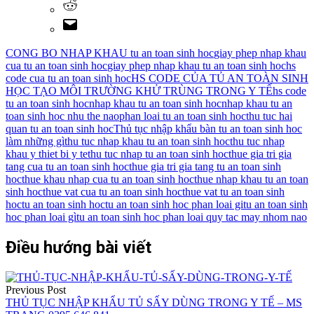
CONG BO NHAP KHAU tu an toan sinh hoc
giay phep nhap khau
cua tu an toan sinh hoc
giay phep nhap khau tu an toan sinh hoc
hs
code cua tu an toan sinh hoc
HS CODE CỦA TỦ AN TOÀN SINH
HỌC TẠO MÔI TRƯỜNG KHỬ TRÙNG TRONG Y TẾ
hs code
tu an toan sinh hoc
nhap khau tu an toan sinh hoc
nhap khau tu an
toan sinh hoc nhu the nao
phan loai tu an toan sinh hoc
thu tuc hai
quan tu an toan sinh hoc
Thủ tục nhập khẩu bàn tu an toan sinh hoc
làm những gì
thu tuc nhap khau tu an toan sinh hoc
thu tuc nhap
khau y thiet bi y te
thu tuc nhap tu an toan sinh hoc
thue gia tri gia
tang cua tu an toan sinh hoc
thue gia tri gia tang tu an toan sinh
hoc
thue khau nhap cua tu an toan sinh hoc
thue nhap khau tu an toan
sinh hoc
thue vat cua tu an toan sinh hoc
thue vat tu an toan sinh
hoc
tu an toan sinh hoc
tu an toan sinh hoc phan loai gi
tu an toan sinh
hoc phan loai gì
tu an toan sinh hoc phan loai quy tac may nhom nao
Điều hướng bài viết
Previous Post
THỦ TỤC NHẬP KHẨU TỦ SẤY DÙNG TRONG Y TẾ – MS