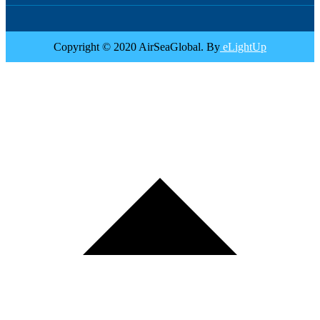
Copyright © 2020 AirSeaGlobal. By
eLightUp