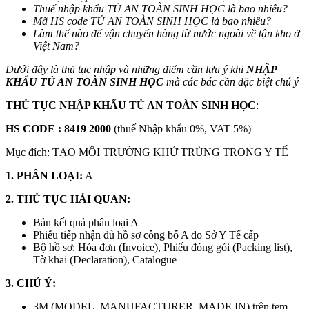
Thuế nhập khẩu
TỦ AN TOÀN SINH HỌC
là bao nhiêu?
Mã HS code
TỦ AN TOÀN SINH HỌC
là bao nhiêu?
Làm thế nào để vận chuyển hàng từ nước ngoài về tận kho ở
Việt Nam?
Dưới đây là thủ tục nhập và những điểm cần lưu ý khi
NHẬP
KHẨU TỦ AN TOÀN SINH HỌC
mà các bác cần đặc biệt chú ý
THỦ TỤC NHẬP KHẨU
TỦ AN TOÀN SINH HỌC
:
HS CODE : 8419 2000
(thuế Nhập khẩu 0%, VAT 5%)
Mục đích: TẠO MÔI TRƯỜNG KHỬ TRÙNG TRONG Y TẾ
1. PHÂN LOẠI:
A
2. THỦ TỤC HẢI QUAN:
Bản kết quả phân loại A
Phiếu tiếp nhận đủ hồ sơ công bố A do Sở Y Tế cấp
Bộ hồ sơ: Hóa đơn (Invoice), Phiếu đóng gói (Packing list),
Tờ khai (Declaration), Catalogue
3. CHÚ Ý:
3M (MODEL, MANUFACTURER, MADE IN) trên tem