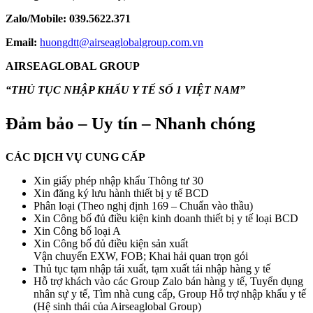
Zalo/Mobile: 039.5622.371
Email:
huongdtt@airseaglobalgroup.com.vn
AIRSEAGLOBAL GROUP
“THỦ TỤC NHẬP KHẨU Y TẾ SỐ 1 VIỆT NAM”
Đảm bảo – Uy tín – Nhanh chóng
CÁC DỊCH VỤ CUNG CẤP
Xin giấy phép nhập khẩu Thông tư 30
Xin đăng ký lưu hành thiết bị y tế BCD
Phân loại (Theo nghị định 169 – Chuẩn vào thầu)
Xin Công bố đủ điều kiện kinh doanh thiết bị y tế loại BCD
Xin Công bố loại A
Xin Công bố đủ điều kiện sản xuất
Vận chuyển EXW, FOB; Khai hải quan trọn gói
Thủ tục tạm nhập tái xuất, tạm xuất tái nhập hàng y tế
Hỗ trợ khách vào các Group Zalo bán hàng y tế, Tuyển dụng
nhân sự y tế, Tìm nhà cung cấp, Group Hỗ trợ nhập khẩu y tế
(Hệ sinh thái của Airseaglobal Group)