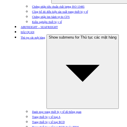
Chứng nhận tiêu chuẩn chất lượng ISO 13485
Công bố đủ điều kiện sản xuất trang thiết bị y tế
Chứng nhận lưu hành tự do CFS
Kiểm nghiệm thiết bị y tế
AIRFREIGHT – SEAFREIGHT
HẢI QUAN
Show submenu for Thủ tục các mặt hàng
Thủ tục các mặt hàng
Danh mục trang thiết bị y tế đã thông quan
Trang thiết bị y tế loại A
Trang thiết bị y tế loại BCD