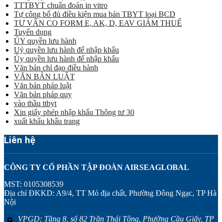
TTTBYT chuẩn đoán in vitro
Tự công bố đủ điều kiện mua bán TBYT loại BCD
TƯ VẤN CO FORM E, AK, D, EAV GIẢM THUẾ
Tuyển dụng
ỦY quyền lưu hành
Uỷ quyền lưu hành để nhập khẩu
Ủy quyền lưu hành để nhập khẩu
Văn bản chỉ đạo điều hành
VĂN BẢN LUẬT
Văn bản pháp luật
Văn bản pháp quy
vào thầu ttbyt
Xin giấy phép nhập khẩu Thông tư 30
xuất khẩu khẩu trang
Liên hệ
CÔNG TY CỔ PHẦN TẬP ĐOÀN AIRSEAGLOBAL
MST: 0105308539
Địa chỉ ĐKKD: A9/4, TT Mỏ địa chất, Phường Đông Ngạc, TP Hà
Nội
VPGD: Tầng 8, số 82 Trần Thái Tông, Phường Cầu Giấy, TP