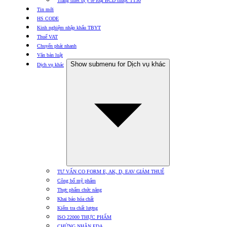
Trang thiết bị y tế loại BCD thuộc TT30
Tin mới
HS CODE
Kinh nghiệm nhập khẩu TBYT
Thuế VAT
Chuyển phát nhanh
Văn bản luật
Show submenu for Dịch vụ khác
Dịch vụ khác
TƯ VẤN CO FORM E, AK, D, EAV GIẢM THUẾ
Công bố mỹ phẩm
Thực phẩm chức năng
Khai báo hóa chất
Kiểm tra chất lượng
ISO 22000 THỰC PHẨM
CHỨNG NHẬN FDA