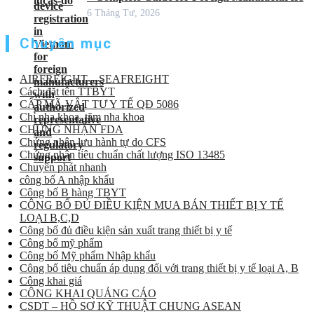
6 Tháng Tư, 2026
Chuyên mục
AIRFREIGHT – SEAFREIGHT
Cách đặt tên TTBYT
CẤP MÃ VẬT TƯ Y TẾ QĐ 5086
Chỉ nha khoa, tăm nha khoa
CHỨNG NHẬN FDA
Chứng nhận lưu hành tự do CFS
Chứng nhận tiêu chuẩn chất lượng ISO 13485
Chuyển phát nhanh
công bố A nhập khẩu
Công bố B hàng TBYT
CÔNG BỐ ĐỦ ĐIỀU KIỆN MUA BÁN THIẾT BỊ Y TẾ
LOẠI B,C,D
Công bố đủ điều kiện sản xuất trang thiết bị y tế
Công bố mỹ phẩm
Công bố Mỹ phẩm Nhập khẩu
Công bố tiêu chuẩn áp dụng đối với trang thiết bị y tế loại A, B
Công khai giá
CÔNG KHAI QUẢNG CÁO
CSDT – HỒ SƠ KỸ THUẬT CHUNG ASEAN