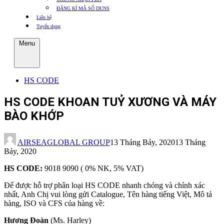
ĐĂNG KÍ MÃ SỐ DUNS
Liên hệ
Tuyển dụng
Menu
HS CODE
HS CODE KHOAN TUỶ XƯƠNG VÀ MÁY
BÀO KHỚP
AIRSEAGLOBAL GROUP
13 Tháng Bảy, 2020
13 Tháng
Bảy, 2020
HS CODE:
9018 9090 ( 0% NK, 5% VAT)
Để được hỗ trợ phân loại HS CODE nhanh chóng và chính xác
nhất, Anh Chị vui lòng gửi Catalogue, Tên hàng tiếng Việt, Mô tả
hàng, ISO và CFS của hàng về:
Hương Đoàn
(Ms. Harley)