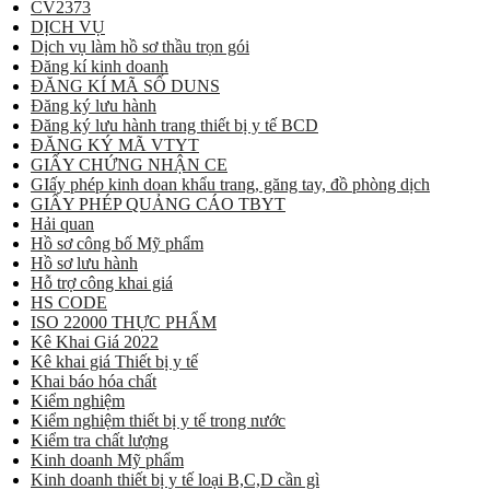
CV2373
DỊCH VỤ
Dịch vụ làm hồ sơ thầu trọn gói
Đăng kí kinh doanh
ĐĂNG KÍ MÃ SỐ DUNS
Đăng ký lưu hành
Đăng ký lưu hành trang thiết bị y tế BCD
ĐĂNG KÝ MÃ VTYT
GIẤY CHỨNG NHẬN CE
GIấy phép kinh doan khẩu trang, găng tay, đồ phòng dịch
GIẤY PHÉP QUẢNG CÁO TBYT
Hải quan
Hồ sơ công bố Mỹ phẩm
Hồ sơ lưu hành
Hỗ trợ công khai giá
HS CODE
ISO 22000 THỰC PHẨM
Kê Khai Giá 2022
Kê khai giá Thiết bị y tế
Khai báo hóa chất
Kiểm nghiệm
Kiểm nghiệm thiết bị y tế trong nước
Kiểm tra chất lượng
Kinh doanh Mỹ phẩm
Kinh doanh thiết bị y tế loại B,C,D cần gì