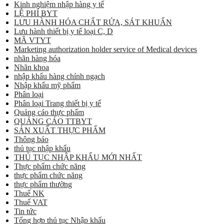
Kinh nghiệm nhập hàng y tế
LỆ PHÍ BYT
LƯU HÀNH HÓA CHẤT RỬA, SÁT KHUẨN
Lưu hành thiết bị y tế loại C, D
MÃ VTYT
Marketing authorization holder service of Medical devices
nhãn hàng hóa
Nhãn khoa
nhập khẩu hàng chính ngạch
Nhập khẩu mỹ phẩm
Phân loại
Phân loại Trang thiết bị y tế
Quảng cáo thực phẩm
QUẢNG CÁO TTBYT
SẢN XUẤT THỰC PHẨM
Thông báo
thủ tục nhập khẩu
THỦ TỤC NHẬP KHẨU MỚI NHẤT
Thực phẩm chức năng
thực phẩm chức năng
thực phẩm thường
Thuế NK
Thuế VAT
Tin tức
Tổng hợp thủ tục Nhập khẩu