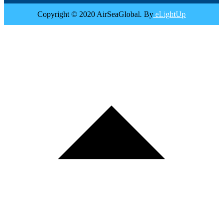
Copyright © 2020 AirSeaGlobal. By
eLightUp