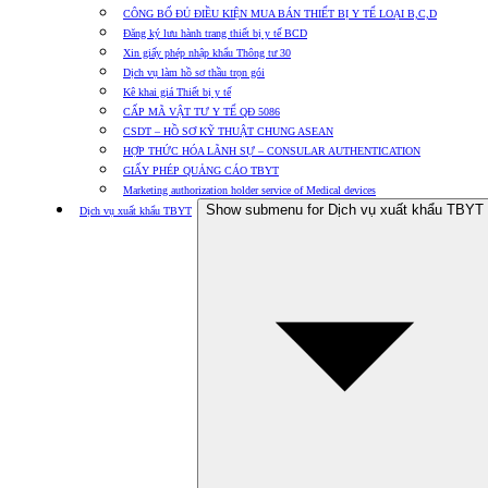
CÔNG BỐ ĐỦ ĐIỀU KIỆN MUA BÁN THIẾT BỊ Y TẾ LOẠI B,C,D
Đăng ký lưu hành trang thiết bị y tế BCD
Xin giấy phép nhập khẩu Thông tư 30
Dịch vụ làm hồ sơ thầu trọn gói
Kê khai giá Thiết bị y tế
CẤP MÃ VẬT TƯ Y TẾ QĐ 5086
CSDT – HỒ SƠ KỸ THUẬT CHUNG ASEAN
HỢP THỨC HÓA LÃNH SỰ – CONSULAR AUTHENTICATION
GIẤY PHÉP QUẢNG CÁO TBYT
Marketing authorization holder service of Medical devices
Show submenu for Dịch vụ xuất khẩu TBYT
Dịch vụ xuất khẩu TBYT