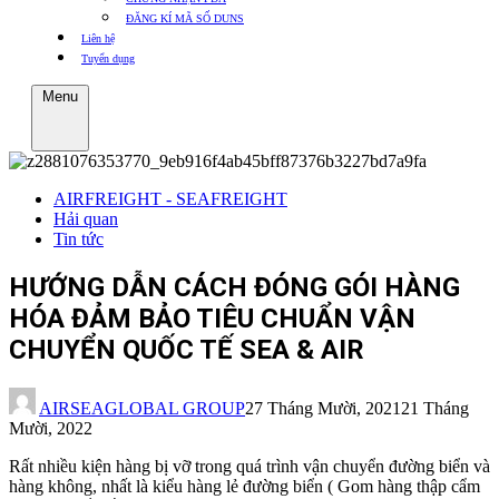
ĐĂNG KÍ MÃ SỐ DUNS
Liên hệ
Tuyển dụng
Menu
AIRFREIGHT - SEAFREIGHT
Hải quan
Tin tức
HƯỚNG DẪN CÁCH ĐÓNG GÓI HÀNG
HÓA ĐẢM BẢO TIÊU CHUẨN VẬN
CHUYỂN QUỐC TẾ SEA & AIR
AIRSEAGLOBAL GROUP
27 Tháng Mười, 2021
21 Tháng
Mười, 2022
Rất nhiều kiện hàng bị vỡ trong quá trình vận chuyển đường biển và
hàng không, nhất là kiểu hàng lẻ đường biển ( Gom hàng thập cẩm