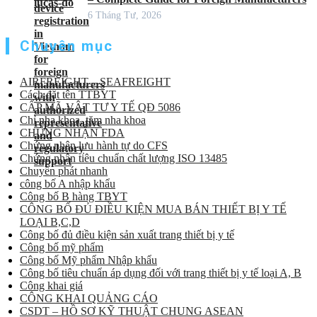
6 Tháng Tư, 2026
Chuyên mục
AIRFREIGHT – SEAFREIGHT
Cách đặt tên TTBYT
CẤP MÃ VẬT TƯ Y TẾ QĐ 5086
Chỉ nha khoa, tăm nha khoa
CHỨNG NHẬN FDA
Chứng nhận lưu hành tự do CFS
Chứng nhận tiêu chuẩn chất lượng ISO 13485
Chuyển phát nhanh
công bố A nhập khẩu
Công bố B hàng TBYT
CÔNG BỐ ĐỦ ĐIỀU KIỆN MUA BÁN THIẾT BỊ Y TẾ
LOẠI B,C,D
Công bố đủ điều kiện sản xuất trang thiết bị y tế
Công bố mỹ phẩm
Công bố Mỹ phẩm Nhập khẩu
Công bố tiêu chuẩn áp dụng đối với trang thiết bị y tế loại A, B
Công khai giá
CÔNG KHAI QUẢNG CÁO
CSDT – HỒ SƠ KỸ THUẬT CHUNG ASEAN