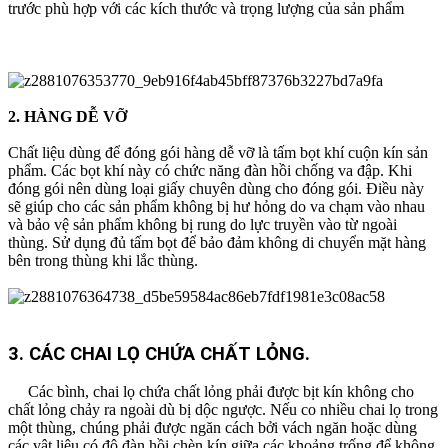
trước phù hợp với các kích thước và trọng lượng của sản phẩm
2. HÀNG DỄ VỠ
Chất liệu dùng để đóng gói hàng dễ vỡ là tấm bọt khí cuộn kín sản
phẩm. Các bọt khí này có chức năng đàn hồi chống va đập. Khi
đóng gói nên dùng loại giấy chuyên dùng cho đóng gói. Điều này
sẽ giúp cho các sản phẩm không bị hư hỏng do va chạm vào nhau
và bảo vệ sản phẩm không bị rung do lực truyền vào từ ngoài
thùng. Sử dụng đủ tấm bọt để bảo đảm không di chuyển mặt hàng
bên trong thùng khi lắc thùng.
3. CÁC CHAI LỌ CHỨA CHẤT LỎNG.
Các bình, chai lọ chứa chất lỏng phải được bịt kín không cho
chất lỏng chảy ra ngoài dù bị dộc ngược. Nếu co nhiều chai lọ trong
một thùng, chúng phải được ngăn cách bởi vách ngăn hoặc dùng
các vật liệu có độ đàn hồi chèn kín giữa các khoảng trống để không