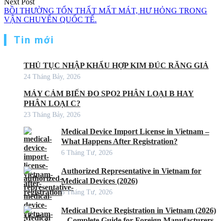
Next Post
BỒI THƯỜNG TỔN THẤT MẤT MÁT, HƯ HỎNG TRONG
VẬN CHUYỂN QUỐC TẾ.
Tin mới
THỦ TỤC NHẬP KHẨU HỢP KIM ĐÚC RĂNG GIẢ
24 Tháng Bảy, 2026
MÁY CẢM BIẾN ĐO SPO2 PHÂN LOẠI B HAY
PHÂN LOẠI C?
23 Tháng Bảy, 2026
Medical Device Import License in Vietnam –
What Happens After Registration?
6 Tháng Tư, 2026
Authorized Representative in Vietnam for
Medical Devices (2026)
6 Tháng Tư, 2026
Medical Device Registration in Vietnam (2026)
– Complete Guide for Foreign Manufacturers