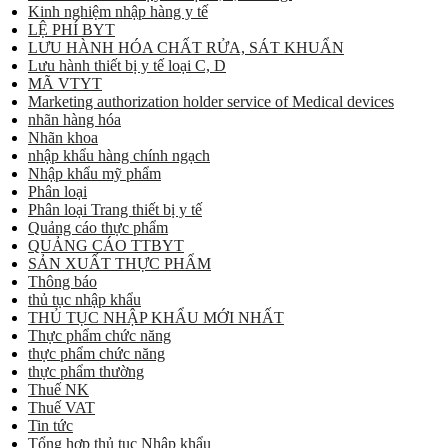
Kinh nghiệm nhập hàng y tế
LỆ PHÍ BYT
LƯU HÀNH HÓA CHẤT RỬA, SÁT KHUẨN
Lưu hành thiết bị y tế loại C, D
MÃ VTYT
Marketing authorization holder service of Medical devices
nhãn hàng hóa
Nhãn khoa
nhập khẩu hàng chính ngạch
Nhập khẩu mỹ phẩm
Phân loại
Phân loại Trang thiết bị y tế
Quảng cáo thực phẩm
QUẢNG CÁO TTBYT
SẢN XUẤT THỰC PHẨM
Thông báo
thủ tục nhập khẩu
THỦ TỤC NHẬP KHẨU MỚI NHẤT
Thực phẩm chức năng
thực phẩm chức năng
thực phẩm thường
Thuế NK
Thuế VAT
Tin tức
Tổng hợp thủ tục Nhập khẩu