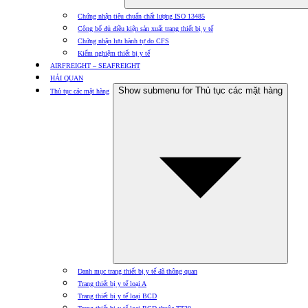
Chứng nhận tiêu chuẩn chất lượng ISO 13485
Công bố đủ điều kiện sản xuất trang thiết bị y tế
Chứng nhận lưu hành tự do CFS
Kiểm nghiệm thiết bị y tế
AIRFREIGHT – SEAFREIGHT
HẢI QUAN
Show submenu for Thủ tục các mặt hàng
Thủ tục các mặt hàng
Danh mục trang thiết bị y tế đã thông quan
Trang thiết bị y tế loại A
Trang thiết bị y tế loại BCD