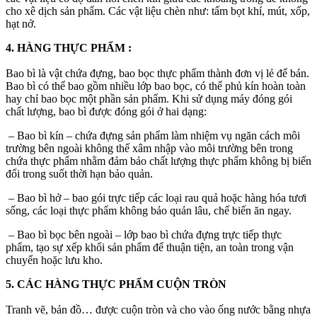
cho xê dịch sản phẩm. Các vật liệu chèn như: tấm bọt khí, mút, xốp,
hạt nở.
4. HÀNG THỰC PHẨM :
Bao bì là vật chứa đựng, bao bọc thực phẩm thành đơn vị lẻ để bán.
Bao bì có thể bao gồm nhiều lớp bao bọc, có thể phủ kín hoàn toàn
hay chỉ bao bọc một phần sản phẩm. Khi sử dụng máy đóng gói
chất lượng, bao bì được đóng gói ở hai dạng:
– Bao bì kín – chứa đựng sản phẩm làm nhiệm vụ ngăn cách môi
trường bên ngoài không thể xâm nhập vào môi trường bên trong
chứa thực phẩm nhằm đảm bảo chất lượng thực phẩm không bị biến
đổi trong suốt thời hạn bảo quản.
– Bao bì hở – bao gói trực tiếp các loại rau quả hoặc hàng hóa tươi
sống, các loại thực phẩm không bảo quản lâu, chế biến ăn ngay.
– Bao bì bọc bên ngoài – lớp bao bì chứa đựng trực tiếp thực
phẩm, tạo sự xếp khối sản phẩm để thuận tiện, an toàn trong vận
chuyển hoặc lưu kho.
5. CÁC HÀNG THỰC PHẨM CUỘN TRÒN
Tranh vẽ, bản đồ… được cuộn tròn và cho vào ống nước bằng nhựa