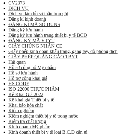
CV2373
DỊCH VỤ
Dịch vụ làm hồ sơ thầu trọn gói
Đăng kí kinh doanh
ĐĂNG KÍ MÃ SỐ DUNS
Đăng ký lưu hành
Đăng ký lưu hành trang thiết bị y tế BCD
ĐĂNG KÝ MÃ VTYT
GIẤY CHỨNG NHẬN CE
GIấy phép kinh doan khẩu trang, găng tay, đồ phòng dịch
GIẤY PHÉP QUẢNG CÁO TBYT
Hải quan
Hồ sơ công bố Mỹ phẩm
Hồ sơ lưu hành
Hỗ trợ công khai giá
HS CODE
ISO 22000 THỰC PHẨM
Kê Khai Giá 2022
Kê khai giá Thiết bị y tế
Khai báo hóa chất
Kiểm nghiệm
Kiểm nghiệm thiết bị y tế trong nước
Kiểm tra chất lượng
Kinh doanh Mỹ phẩm
Kinh doanh thiết bị y tế loại B,C,D cần gì