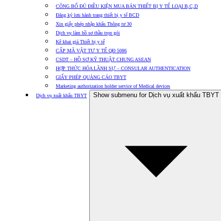
CÔNG BỐ ĐỦ ĐIỀU KIỆN MUA BÁN THIẾT BỊ Y TẾ LOẠI B,C,D
Đăng ký lưu hành trang thiết bị y tế BCD
Xin giấy phép nhập khẩu Thông tư 30
Dịch vụ làm hồ sơ thầu trọn gói
Kê khai giá Thiết bị y tế
CẤP MÃ VẬT TƯ Y TẾ QĐ 5086
CSDT – HỒ SƠ KỸ THUẬT CHUNG ASEAN
HỢP THỨC HÓA LÃNH SỰ – CONSULAR AUTHENTICATION
GIẤY PHÉP QUẢNG CÁO TBYT
Marketing authorization holder service of Medical devices
Show submenu for Dịch vụ xuất khẩu TBYT
Dịch vụ xuất khẩu TBYT