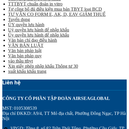
TTTBYT chuẩn đoán in vitro
Tự công bố đủ điều kiện mua bán TBYT loại BCD
TƯ VẤN CO FORM E, AK, D, EAV GIẢM THUẾ
Tuyển dụng
ỦY quyền lưu hành
Uỷ quyền lưu hành để nhập khẩu
Ủy quyền lưu hành để nhập khẩu
Văn bản chỉ đạo điều hành
VĂN BẢN LUẬT
Văn bản pháp luật
Văn bản pháp quy
vào thầu ttbyt
Xin giấy phép nhập khẩu Thông tư 30
xuất khẩu khẩu trang
Liên hệ
CÔNG TY CỔ PHẦN TẬP ĐOÀN AIRSEAGLOBAL
MST: 0105308539
Địa chỉ ĐKKD: A9/4, TT Mỏ địa chất, Phường Đông Ngạc, TP Hà
Nội
VPGD: Tầng 8, số 82 Trần Thái Tông, Phường Cầu Giấy, TP