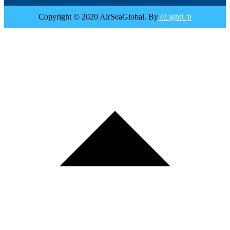
Copyright © 2020 AirSeaGlobal. By
eLightUp