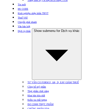
Trang thiết bị y tế loại BCD thuộc TT30
Tin mới
HS CODE
Kinh nghiệm nhập khẩu TBYT
Thuế VAT
Chuyển phát nhanh
Văn bản luật
Show submenu for Dịch vụ khác
Dịch vụ khác
TƯ VẤN CO FORM E, AK, D, EAV GIẢM THUẾ
Công bố mỹ phẩm
Thực phẩm chức năng
Khai báo hóa chất
Kiểm tra chất lượng
ISO 22000 THỰC PHẨM
CHỨNG NHẬN FDA