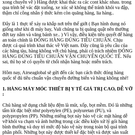
xong chuyển về ) Hàng được khai thác ra các cont khác nhau. trong
qua trình bê vác đặt xuống, xe xúc sẽ không thể tránh khỏi va đập,
thậm chí công nhân ý thức kém còn quăng hàng, lia hàng..
Đây là 1 thực tế xảy ra khắp nơi trên thế giới ( Bạn hình dung nó
giống như khi đi máy bay, Vali chúng ta bị quăng quật nên thường
đứt tay nắm và văng bánh xe.. ) Vì vậy, điều kiện tiên quyết để hàng
an toàn chính là ĐÓNG HÀNG ĐÚNG TIÊU CHUẨN. Chịu
được cả quá trình khai thác về Việt nam. Đây cũng là yêu cầu của
các hãng tàu, hàng không với chủ hàng, phải có trách nhiệm ĐÓNG
HÀNG ĐÚNG TIÊU CHUẨN VẬN CHUYỂN QUỐC TẾ. Nếu
sai, thì họ sẽ có quyền từ chối nhận hàng hoặc miễn trách.
Hôm nay, Airseaglobal sẽ gửi đến các bạn cách thức đóng hàng
quốc tế đủ tiêu chuẩn vận chuyển đường biển và hàng không nhé!
1. HÀNG MÁY MÓC THIẾT BỊ Y TẾ GIÁ TRỊ CAO, DỄ VỠ
:
Chủ hàng sử dụng chất liệu đệm là mút, xốp, bọt mềm. Đó là những
tấm lót đặc biệt như polyetylen (PE), polyuretan (PU), và
polypropylen (PP). Những miếng bọt này bảo vệ các mặt hàng dễ
vỡ khỏi va chạm và ảnh hưởng trong các điều kiện xử lý gói hàng
bình thường và duy trì mức độ bảo vệ này trong toàn bộ quá trình
phân phối. Những bọt này được thiết kế đặc biệt và được sản xuất