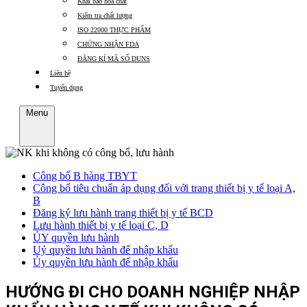
Khai báo hóa chất
Kiểm tra chất lượng
ISO 22000 THỰC PHẨM
CHỨNG NHẬN FDA
ĐĂNG KÍ MÃ SỐ DUNS
Liên hệ
Tuyển dụng
Menu
Công bố B hàng TBYT
Công bố tiêu chuẩn áp dụng đối với trang thiết bị y tế loại A,
B
Đăng ký lưu hành trang thiết bị y tế BCD
Lưu hành thiết bị y tế loại C, D
ỦY quyền lưu hành
Uỷ quyền lưu hành để nhập khẩu
Ủy quyền lưu hành để nhập khẩu
HƯỚNG ĐI CHO DOANH NGHIỆP NHẬP