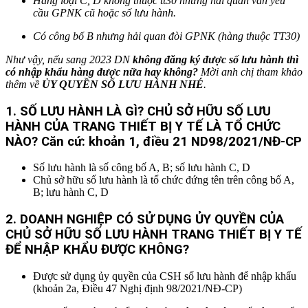
Hàng loại C, D không thuộc tt30 nhưng hải quan vẫn yêu
cầu GPNK cũ hoặc số lưu hành.
Có công bố B nhưng hải quan đòi GPNK (hàng thuộc TT30)
Như vậy, nếu sang 2023 DN
không đăng ký được số lưu hành
thì
có nhập khẩu hàng được nữa hay không?
Mời anh chị tham khảo
thêm về
ỦY QUYỀN SỐ LƯU HÀNH NHÉ
.
1. SỐ LƯU HÀNH LÀ GÌ? CHỦ SỞ HỮU SỐ LƯU
HÀNH CỦA TRANG THIẾT BỊ Y TẾ LÀ TỔ CHỨC
NÀO? Căn cứ: khoản 1, điều 21 ND98/2021/NĐ-CP
Số lưu hành là số công bố A, B; số lưu hành C, D
Chủ sở hữu số lưu hành là tổ chức đứng tên trên công bố A,
B; lưu hành C, D
2. DOANH NGHIỆP CÓ SỬ DỤNG ỦY QUYỀN CỦA
CHỦ SỞ HỮU SỐ LƯU HÀNH TRANG THIẾT BỊ Y TẾ
ĐỂ NHẬP KHẨU ĐƯỢC KHÔNG?
Được sử dụng ủy quyền của CSH số lưu hành để nhập khẩu
(khoản 2a, Điều 47 Nghị định 98/2021/NĐ-CP)