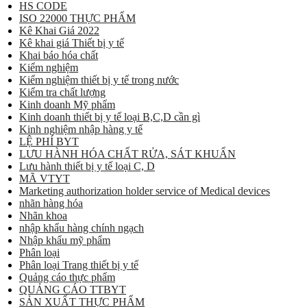
HS CODE
ISO 22000 THỰC PHẨM
Kê Khai Giá 2022
Kê khai giá Thiết bị y tế
Khai báo hóa chất
Kiểm nghiệm
Kiểm nghiệm thiết bị y tế trong nước
Kiểm tra chất lượng
Kinh doanh Mỹ phẩm
Kinh doanh thiết bị y tế loại B,C,D cần gì
Kinh nghiệm nhập hàng y tế
LỆ PHÍ BYT
LƯU HÀNH HÓA CHẤT RỬA, SÁT KHUẨN
Lưu hành thiết bị y tế loại C, D
MÃ VTYT
Marketing authorization holder service of Medical devices
nhãn hàng hóa
Nhãn khoa
nhập khẩu hàng chính ngạch
Nhập khẩu mỹ phẩm
Phân loại
Phân loại Trang thiết bị y tế
Quảng cáo thực phẩm
QUẢNG CÁO TTBYT
SẢN XUẤT THỰC PHẨM