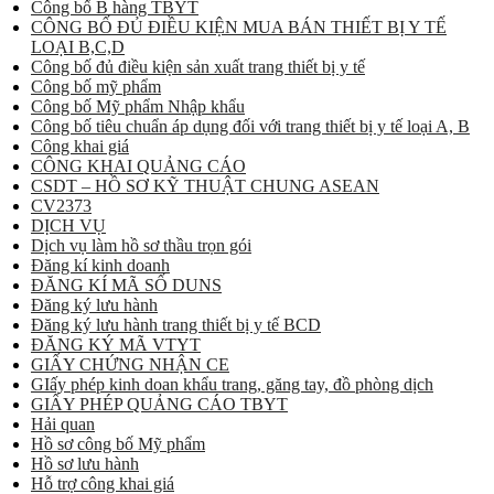
Công bố B hàng TBYT
CÔNG BỐ ĐỦ ĐIỀU KIỆN MUA BÁN THIẾT BỊ Y TẾ
LOẠI B,C,D
Công bố đủ điều kiện sản xuất trang thiết bị y tế
Công bố mỹ phẩm
Công bố Mỹ phẩm Nhập khẩu
Công bố tiêu chuẩn áp dụng đối với trang thiết bị y tế loại A, B
Công khai giá
CÔNG KHAI QUẢNG CÁO
CSDT – HỒ SƠ KỸ THUẬT CHUNG ASEAN
CV2373
DỊCH VỤ
Dịch vụ làm hồ sơ thầu trọn gói
Đăng kí kinh doanh
ĐĂNG KÍ MÃ SỐ DUNS
Đăng ký lưu hành
Đăng ký lưu hành trang thiết bị y tế BCD
ĐĂNG KÝ MÃ VTYT
GIẤY CHỨNG NHẬN CE
GIấy phép kinh doan khẩu trang, găng tay, đồ phòng dịch
GIẤY PHÉP QUẢNG CÁO TBYT
Hải quan
Hồ sơ công bố Mỹ phẩm
Hồ sơ lưu hành
Hỗ trợ công khai giá