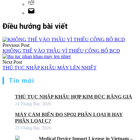
Điều hướng bài viết
Previous Post
KHÔNG THỂ VÀO THẦU VÌ THIẾU CÔNG BỐ BCD
Next Post
THỦ TỤC NHẬP KHẨU MÁY LÈN NHIỆT
Tin mới
THỦ TỤC NHẬP KHẨU HỢP KIM ĐÚC RĂNG GIẢ
24 Tháng Bảy, 2026
MÁY CẢM BIẾN ĐO SPO2 PHÂN LOẠI B HAY
PHÂN LOẠI C?
23 Tháng Bảy, 2026
Medical Device Import License in Vietnam –