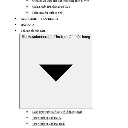
Công bố đủ điều kiện sản xuất trang thiết bị y tế
Chứng nhận lưu hành tự do CFS
Kiểm nghiệm thiết bị y tế
AIRFREIGHT – SEAFREIGHT
HẢI QUAN
Thủ tục các mặt hàng
Show submenu for Thủ tục các mặt hàng
Danh mục trang thiết bị y tế đã thông quan
Trang thiết bị y tế loại A
Trang thiết bị y tế loại BCD