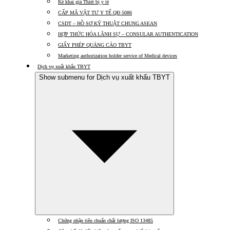
Kê khai giá Thiết bị y tế
CẤP MÃ VẬT TƯ Y TẾ QĐ 5086
CSDT – HỒ SƠ KỸ THUẬT CHUNG ASEAN
HỢP THỨC HÓA LÃNH SỰ – CONSULAR AUTHENTICATION
GIẤY PHÉP QUẢNG CÁO TBYT
Marketing authorization holder service of Medical devices
Dịch vụ xuất khẩu TBYT
Show submenu for Dịch vụ xuất khẩu TBYT
Chứng nhận tiêu chuẩn chất lượng ISO 13485