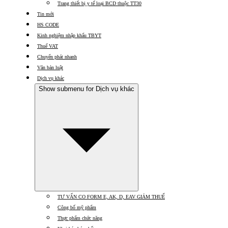
Trang thiết bị y tế loại BCD thuộc TT30
Tin mới
HS CODE
Kinh nghiệm nhập khẩu TBYT
Thuế VAT
Chuyển phát nhanh
Văn bản luật
Dịch vụ khác
Show submenu for Dịch vụ khác
TƯ VẤN CO FORM E, AK, D, EAV GIẢM THUẾ
Công bố mỹ phẩm
Thực phẩm chức năng