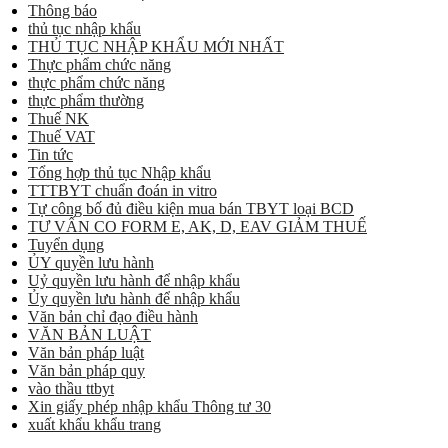
Thông báo
thủ tục nhập khẩu
THỦ TỤC NHẬP KHẨU MỚI NHẤT
Thực phẩm chức năng
thực phẩm chức năng
thực phẩm thường
Thuế NK
Thuế VAT
Tin tức
Tổng hợp thủ tục Nhập khẩu
TTTBYT chuẩn đoán in vitro
Tự công bố đủ điều kiện mua bán TBYT loại BCD
TƯ VẤN CO FORM E, AK, D, EAV GIẢM THUẾ
Tuyển dụng
ỦY quyền lưu hành
Uỷ quyền lưu hành để nhập khẩu
Ủy quyền lưu hành để nhập khẩu
Văn bản chỉ đạo điều hành
VĂN BẢN LUẬT
Văn bản pháp luật
Văn bản pháp quy
vào thầu ttbyt
Xin giấy phép nhập khẩu Thông tư 30
xuất khẩu khẩu trang