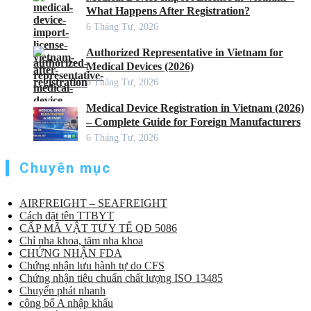
What Happens After Registration?
6 Tháng Tư, 2026
Authorized Representative in Vietnam for
Medical Devices (2026)
6 Tháng Tư, 2026
Medical Device Registration in Vietnam (2026)
– Complete Guide for Foreign Manufacturers
6 Tháng Tư, 2026
Chuyên mục
AIRFREIGHT – SEAFREIGHT
Cách đặt tên TTBYT
CẤP MÃ VẬT TƯ Y TẾ QĐ 5086
Chỉ nha khoa, tăm nha khoa
CHỨNG NHẬN FDA
Chứng nhận lưu hành tự do CFS
Chứng nhận tiêu chuẩn chất lượng ISO 13485
Chuyển phát nhanh
công bố A nhập khẩu