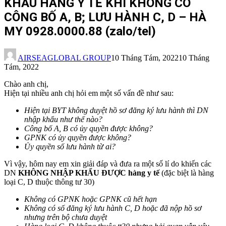
KHẨU HÀNG Y TẾ KHI KHÔNG CÓ
CÔNG BỐ A, B; LƯU HÀNH C, D – HÀ
MY 0928.0000.88 (zalo/tel)
AIRSEAGLOBAL GROUP
10 Tháng Tám, 2022
10 Tháng
Tám, 2022
Chào anh chị,
Hiện tại nhiều anh chị hỏi em một số vấn đề như sau:
Hiện tại BYT không duyệt hồ sơ đăng ký lưu hành thì DN
nhập khẩu như thế nào?
Công bố A, B có ủy quyền được không?
GPNK có ủy quyền được không?
Ủy quyền số lưu hành từ ai?
Vì vậy, hôm nay em xin giải đáp và đưa ra một số lí do khiến các
DN
KHÔNG NHẬP KHẨU ĐƯỢC hàng y tế
(đặc biệt là hàng
loại C, D thuộc thông tư 30)
Không có GPNK hoặc GPNK cũ hết hạn
Không có số đăng ký lưu hành C, D hoặc đã nộp hồ sơ
nhưng trên bộ chưa duyệt