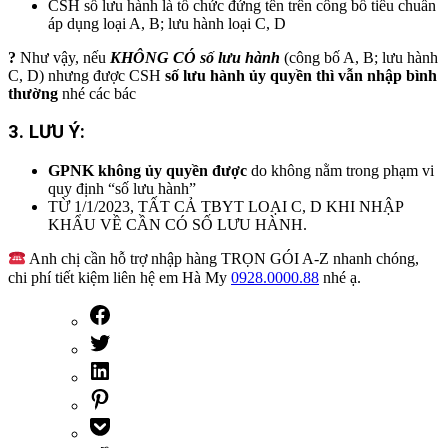
CSH số lưu hành là tổ chức đứng tên trên công bố tiêu chuẩn
áp dụng loại A, B; lưu hành loại C, D
?
Như vậy, nếu
KHÔNG CÓ số lưu hành
(công bố A, B; lưu hành
C, D) nhưng được CSH
số lưu hành ủy quyền thì vẫn nhập bình
thường
nhé các bác
3. LƯU Ý:
GPNK không ủy quyền được
do không nằm trong phạm vi
quy định “số lưu hành”
TỪ 1/1/2023, TẤT CẢ TBYT LOẠI C, D KHI NHẬP
KHẨU VỀ CẦN CÓ SỐ LƯU HÀNH.
Anh chị cần hỗ trợ nhập hàng TRỌN GÓI A-Z nhanh chóng,
chi phí tiết kiệm liên hệ em Hà My
0928.0000.88
nhé ạ.