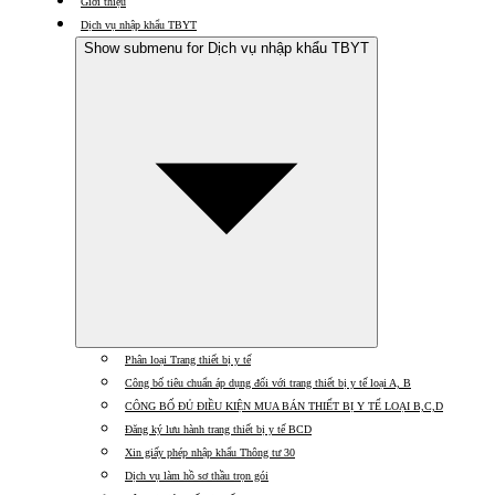
Giới thiệu
Dịch vụ nhập khẩu TBYT
Show submenu for Dịch vụ nhập khẩu TBYT
Phân loại Trang thiết bị y tế
Công bố tiêu chuẩn áp dụng đối với trang thiết bị y tế loại A, B
CÔNG BỐ ĐỦ ĐIỀU KIỆN MUA BÁN THIẾT BỊ Y TẾ LOẠI B,C,D
Đăng ký lưu hành trang thiết bị y tế BCD
Xin giấy phép nhập khẩu Thông tư 30
Dịch vụ làm hồ sơ thầu trọn gói