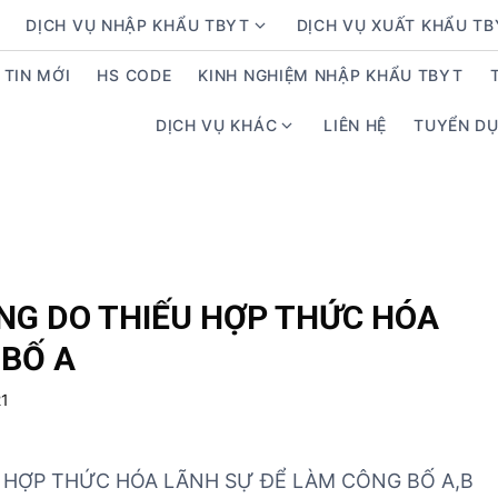
DỊCH VỤ NHẬP KHẨU TBYT
DỊCH VỤ XUẤT KHẨU T
S
h
TIN MỚI
HS CODE
KINH NGHIỆM NHẬP KHẨU TBYT
o
w
DỊCH VỤ KHÁC
LIÊN HỆ
TUYỂN D
S
s
h
u
o
b
w
m
s
e
u
n
b
u
G DO THIẾU HỢP THỨC HÓA
m
f
 BỐ A
e
o
n
r
21
u
D
f
ị
o
c
HỢP THỨC HÓA LÃNH SỰ ĐỂ LÀM CÔNG BỐ A,B
r
h