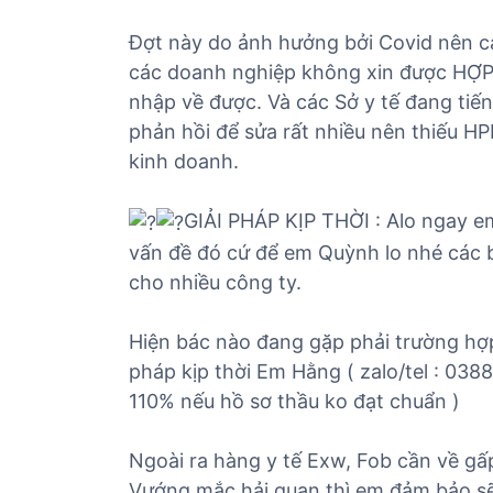
ủ
Đợt này do ảnh hưởng bởi Covid nên c
t
ụ
các doanh nghiệp không xin được HỢ
c
nhập về được. Và các Sở y tế đang tiế
c
phản hồi để sửa rất nhiều nên thiếu HP
á
kinh doanh.
c
m
GIẢI PHÁP KỊP THỜI : Alo ngay 
ặ
vấn đề đó cứ để em Quỳnh lo nhé các b
t
h
cho nhiều công ty.
à
n
Hiện bác nào đang gặp phải trường hợ
g
pháp kịp thời Em Hằng ( zalo/tel : 038
110% nếu hồ sơ thầu ko đạt chuẩn )
Ngoài ra hàng y tế Exw, Fob cần về g
Vướng mắc hải quan thì em đảm bảo s