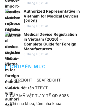
6 Tháng Tư, 2026
v
ụ
Authorized Representative in
x
Vietnam for Medical Devices
(2026)
u
6 Tháng Tư, 2026
ấ
t
Medical Device Registration
k
in Vietnam (2026) –
Complete Guide for Foreign
h
Manufacturers
ẩ
6 Tháng Tư, 2026
u
T
CHUYÊN MỤC
B
Y
T
AIRFREIGHT – SEAFREIGHT
Cách đặt tên TTBYT
CẤP MÃ VẬT TƯ Y TẾ QĐ 5086
Chỉ nha khoa, tăm nha khoa