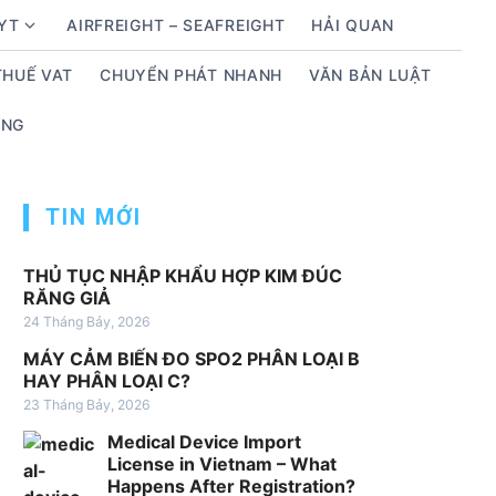
BYT
AIRFREIGHT – SEAFREIGHT
HẢI QUAN
S
h
THUẾ VAT
CHUYỂN PHÁT NHANH
VĂN BẢN LUẬT
o
w
ỤNG
s
u
b
TIN MỚI
m
e
THỦ TỤC NHẬP KHẨU HỢP KIM ĐÚC
n
RĂNG GIẢ
u
24 Tháng Bảy, 2026
f
o
MÁY CẢM BIẾN ĐO SPO2 PHÂN LOẠI B
HAY PHÂN LOẠI C?
r
23 Tháng Bảy, 2026
D
ị
Medical Device Import
c
License in Vietnam – What
Happens After Registration?
h