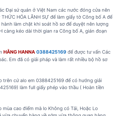
D
v
ị
ác Đại sứ quán ở Việt Nam các nước đóng cửa nên
ụ
c
P THỨC HÓA LÃNH SỰ để làm giấy tờ Công bố A để
n
h
h
n hành làm chặt khi soát hồ sơ để duyệt nên lượng
v
ậ
H càng kéo dài thời gian ra Công bố A, gián đoạn
ụ
p
k
k
h
h
em
HẰNG HANNA
0388425169
để được tư vấn Các
á
ẩ
c
ác. Em đã có giải pháp và làm rất nhiều bộ hồ sơ
u
T
B
Y
p trên cứ alo em 0388425169 để có hướng giải
T
8425169) làm full giấy phép vào thầu ( Hoàn tiền
ấp mùa cao điểm mà lo Không có Tải, Hoặc Lo
ẽ vừa chuyển hàng về sớm vừa thông quan hàng