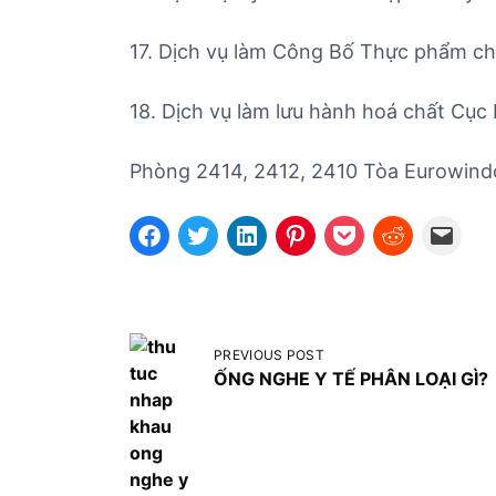
17. Dịch vụ làm Công Bố Thực phẩm c
18. Dịch vụ làm lưu hành hoá chất Cục
Phòng 2414, 2412, 2410 Tòa Eurowind
Đ
PREVIOUS POST
i
ỐNG NGHE Y TẾ PHÂN LOẠI GÌ?
ề
u
h