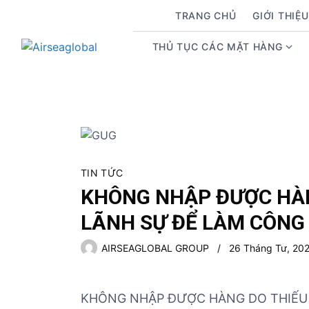
S
TRANG CHỦ
GIỚI THIỆU
k
i
THỦ TỤC CÁC MẶT HÀNG
S
p
h
t
o
o
w
c
s
o
u
n
b
t
m
e
TIN TỨC
e
n
KHÔNG NHẬP ĐƯỢC HÀN
n
t
LÃNH SỰ ĐỂ LÀM CÔNG
u
f
AIRSEAGLOBAL GROUP
26 Tháng Tư, 20
o
r
T
KHÔNG NHẬP ĐƯỢC HÀNG DO THIẾU 
h