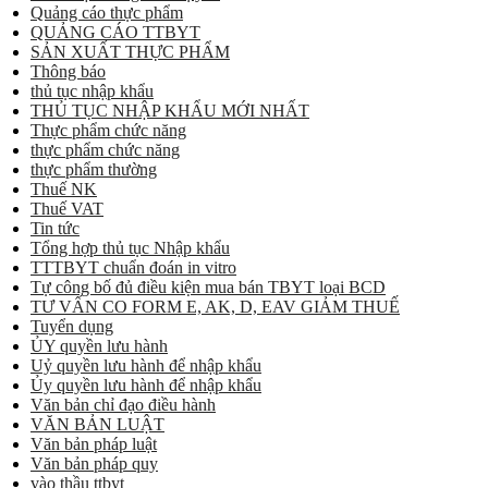
Quảng cáo thực phẩm
QUẢNG CÁO TTBYT
SẢN XUẤT THỰC PHẨM
Thông báo
thủ tục nhập khẩu
THỦ TỤC NHẬP KHẨU MỚI NHẤT
Thực phẩm chức năng
thực phẩm chức năng
thực phẩm thường
Thuế NK
Thuế VAT
Tin tức
Tổng hợp thủ tục Nhập khẩu
TTTBYT chuẩn đoán in vitro
Tự công bố đủ điều kiện mua bán TBYT loại BCD
TƯ VẤN CO FORM E, AK, D, EAV GIẢM THUẾ
Tuyển dụng
ỦY quyền lưu hành
Uỷ quyền lưu hành để nhập khẩu
Ủy quyền lưu hành để nhập khẩu
Văn bản chỉ đạo điều hành
VĂN BẢN LUẬT
Văn bản pháp luật
Văn bản pháp quy
vào thầu ttbyt