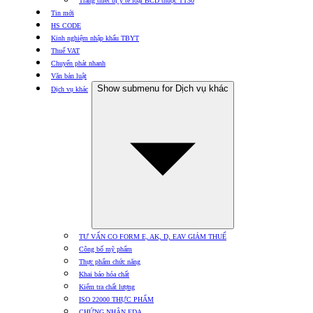
Trang thiết bị y tế loại BCD thuộc TT30
Tin mới
HS CODE
Kinh nghiệm nhập khẩu TBYT
Thuế VAT
Chuyển phát nhanh
Văn bản luật
Show submenu for Dịch vụ khác
Dịch vụ khác
TƯ VẤN CO FORM E, AK, D, EAV GIẢM THUẾ
Công bố mỹ phẩm
Thực phẩm chức năng
Khai báo hóa chất
Kiểm tra chất lượng
ISO 22000 THỰC PHẨM
CHỨNG NHẬN FDA