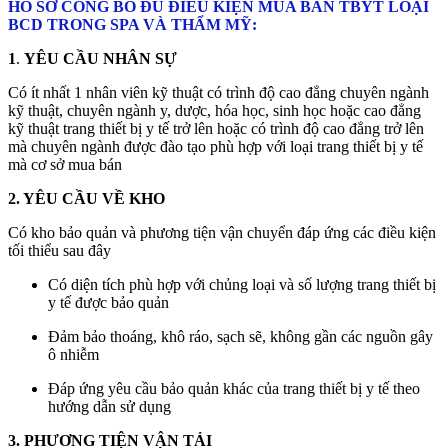
HỒ SƠ CÔNG BỐ ĐỦ ĐIỀU KIỆN MUA BÁN TBYT LOẠI
BCD TRONG SPA VÀ THẨM MỸ:
1
.
YÊU CẦU NHÂN SỰ
Có ít nhất 1 nhân viên kỹ thuật có trình độ cao đẳng chuyên ngành
kỹ thuật, chuyên ngành y, dược, hóa học, sinh học hoặc cao đẳng
kỹ thuật trang thiết bị y tế trở lên hoặc có trình độ cao đẳng trở lên
mà chuyên ngành được đào tạo phù hợp với loại trang thiết bị y tế
mà cơ sở mua bán
2. YÊU CẦU VỀ KHO
Có kho bảo quản và phương tiện vận chuyển đáp ứng các điều kiện
tối thiểu sau đây
Có diện tích phù hợp với chủng loại và số lượng trang thiết bị
y tế được bảo quản
Đảm bảo thoáng, khô ráo, sạch sẽ, không gần các nguồn gây
ô nhiễm
Đáp ứng yêu cầu bảo quản khác của trang thiết bị y tế theo
hướng dẫn sử dụng
3. PHƯƠNG TIỆN VẬN TẢI