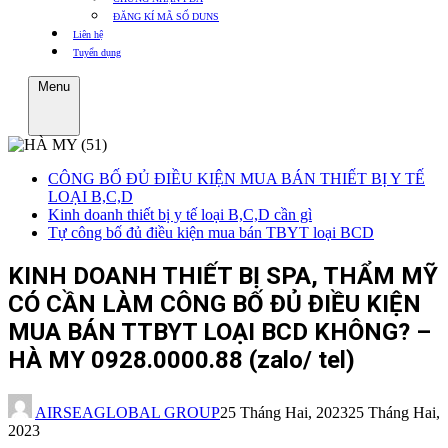
ĐĂNG KÍ MÃ SỐ DUNS
Liên hệ
Tuyển dụng
Menu
CÔNG BỐ ĐỦ ĐIỀU KIỆN MUA BÁN THIẾT BỊ Y TẾ
LOẠI B,C,D
Kinh doanh thiết bị y tế loại B,C,D cần gì
Tự công bố đủ điều kiện mua bán TBYT loại BCD
KINH DOANH THIẾT BỊ SPA, THẨM MỸ
CÓ CẦN LÀM CÔNG BỐ ĐỦ ĐIỀU KIỆN
MUA BÁN TTBYT LOẠI BCD KHÔNG? –
HÀ MY 0928.0000.88 (zalo/ tel)
AIRSEAGLOBAL GROUP
25 Tháng Hai, 2023
25 Tháng Hai,
2023