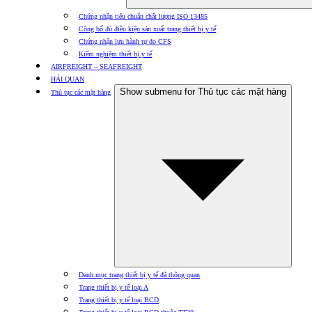
Chứng nhận tiêu chuẩn chất lượng ISO 13485
Công bố đủ điều kiện sản xuất trang thiết bị y tế
Chứng nhận lưu hành tự do CFS
Kiểm nghiệm thiết bị y tế
AIRFREIGHT – SEAFREIGHT
HẢI QUAN
Show submenu for Thủ tục các mặt hàng
Thủ tục các mặt hàng
Danh mục trang thiết bị y tế đã thông quan
Trang thiết bị y tế loại A
Trang thiết bị y tế loại BCD