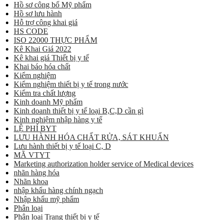
Hồ sơ công bố Mỹ phẩm
Hồ sơ lưu hành
Hỗ trợ công khai giá
HS CODE
ISO 22000 THỰC PHẨM
Kê Khai Giá 2022
Kê khai giá Thiết bị y tế
Khai báo hóa chất
Kiểm nghiệm
Kiểm nghiệm thiết bị y tế trong nước
Kiểm tra chất lượng
Kinh doanh Mỹ phẩm
Kinh doanh thiết bị y tế loại B,C,D cần gì
Kinh nghiệm nhập hàng y tế
LỆ PHÍ BYT
LƯU HÀNH HÓA CHẤT RỬA, SÁT KHUẨN
Lưu hành thiết bị y tế loại C, D
MÃ VTYT
Marketing authorization holder service of Medical devices
nhãn hàng hóa
Nhãn khoa
nhập khẩu hàng chính ngạch
Nhập khẩu mỹ phẩm
Phân loại
Phân loại Trang thiết bị y tế