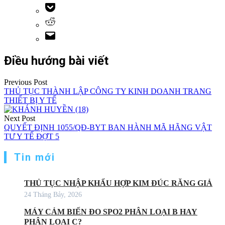
Điều hướng bài viết
Previous Post
THỦ TỤC THÀNH LẬP CÔNG TY KINH DOANH TRANG
THIẾT BỊ Y TẾ
Next Post
QUYẾT ĐỊNH 1055/QĐ-BYT BAN HÀNH MÃ HÃNG VẬT
TƯ Y TẾ ĐỢT 5
Tin mới
THỦ TỤC NHẬP KHẨU HỢP KIM ĐÚC RĂNG GIẢ
24 Tháng Bảy, 2026
MÁY CẢM BIẾN ĐO SPO2 PHÂN LOẠI B HAY
PHÂN LOẠI C?