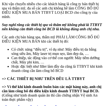
Khi vận chuyển nhiều cho các khách hàng là công ty bán thiết bị
spa và thẩm mỹ, đa số các anh chị không hề làm CÔNG BỐ ĐỦ
ĐIỀU KIỆN MUA BÁN TTBYT LOẠI BCD cho công ty của
mình.
Suy nghĩ rằng các thiết bị spa và thẩm mỹ không phải là TTBYT
nên không cần thiết công bố BCD là không đúng anh chị nha.
Các anh chị bán hàng spa, thẩm mỹ PHẢI LÀM CÔNG BỐ ĐỦ
ĐIỀU KIỆN MUA BÁN khi các thiết bị đó:
Có chức năng “điều trị”, ví dụ như: Máy điều trị da bằng
sóng siêu âm, Máy laser trị mụn sẹo, làm đẹp da, …
Can thiệp, tác động vào cơ thể con người: Máy tiêm dưỡng
chất, Máy phi kim, …
Hoặc đặc biệt như filler làm đầy da cũng là TTBYT khi kinh
doanh cũng cần làm công bố BCD
=> CÁC THIẾT BỊ NHƯ TRÊN ĐỀU LÀ TTBYT
=> Vì thế khi kinh doanh buôn bán các mặt hàng này, anh chị
cần làm công bố đủ điều kiện kinh doanh TTBYT loại BCD.
(Giống như kinh doanh quán ăn thì cần chứng nhận Vệ sinh An
toàn thực phẩm vậy)