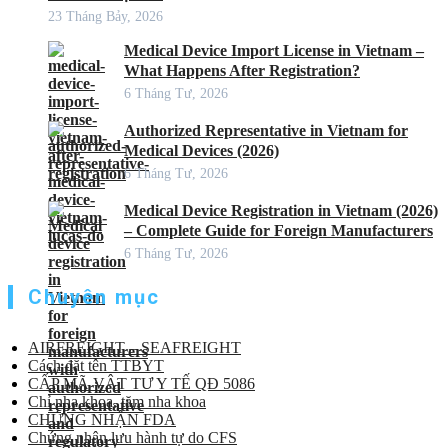
23 Tháng Bảy, 2026
Medical Device Import License in Vietnam –
What Happens After Registration?
6 Tháng Tư, 2026
Authorized Representative in Vietnam for
Medical Devices (2026)
6 Tháng Tư, 2026
Medical Device Registration in Vietnam (2026)
– Complete Guide for Foreign Manufacturers
6 Tháng Tư, 2026
Chuyên mục
AIRFREIGHT – SEAFREIGHT
Cách đặt tên TTBYT
CẤP MÃ VẬT TƯ Y TẾ QĐ 5086
Chỉ nha khoa, tăm nha khoa
CHỨNG NHẬN FDA
Chứng nhận lưu hành tự do CFS