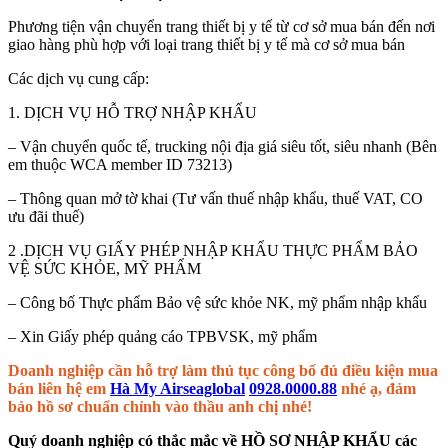
Phương tiện vận chuyển trang thiết bị y tế từ cơ sở mua bán đến nơi
giao hàng phù hợp với loại trang thiết bị y tế mà cơ sở mua bán
Các dịch vụ cung cấp:
1. DỊCH VỤ HỖ TRỢ NHẬP KHẨU
– Vận chuyển quốc tế, trucking nội địa giá siêu tốt, siêu nhanh (Bên
em thuộc WCA member ID 73213)
– Thông quan mở tờ khai (Tư vấn thuế nhập khẩu, thuế VAT, CO
ưu đãi thuế)
2 .DỊCH VỤ GIẤY PHÉP NHẬP KHẨU THỰC PHẨM BẢO
VỆ SỨC KHỎE, MỸ PHẨM
– Công bố Thực phẩm Bảo vệ sức khỏe NK, mỹ phẩm nhập khẩu
– Xin Giấy phép quảng cáo TPBVSK, mỹ phẩm
Doanh nghiệp cần hỗ trợ làm thủ tục công bố đủ điều kiện mua
bán liên hệ em
Hà My Airseaglobal
0928.0000.88
nhé ạ, đảm
bảo hồ sơ chuẩn chỉnh vào thầu anh chị nhé!
Quý doanh nghiệp có thắc mắc về HỒ SƠ NHẬP KHẨU các