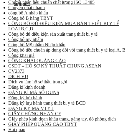
Chứng nhận tiêu chuẩn chất lượng ISO 13485
Chuyển phát nhanh
công bố A nhập khẩu
Công bố B hàng TBYT
CÔNG BỐ ĐỦ ĐIỀU KIỆN MUA BÁN THIẾT BỊ Y TẾ
LOẠI B,C,D
Công bố đủ điều kiện sản xuất trang thiết bị y tế
Công bố mỹ phẩm
Công bố Mỹ phẩm Nhập khẩu
Công bố tiêu chuẩn áp dụng đối với trang thiết bị y tế loại A, B
Công khai giá
CÔNG KHAI QUẢNG CÁO
CSDT – HỒ SƠ KỸ THUẬT CHUNG ASEAN
CV2373
DỊCH VỤ
Dịch vụ làm hồ sơ thầu trọn gói
Đăng kí kinh doanh
ĐĂNG KÍ MÃ SỐ DUNS
Đăng ký lưu hành
Đăng ký lưu hành trang thiết bị y tế BCD
ĐĂNG KÝ MÃ VTYT
GIẤY CHỨNG NHẬN CE
GIấy phép kinh doan khẩu trang, găng tay, đồ phòng dịch
GIẤY PHÉP QUẢNG CÁO TBYT
Hải quan