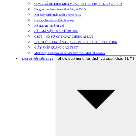
CÔNG BỐ ĐỦ ĐIỀU KIỆN MUA BÁN THIẾT BỊ Y TẾ LOẠI B,C,D
Đăng ký lưu hành trang thiết bị y tế BCD
Xin giấy phép nhập khẩu Thông tư 30
Dịch vụ làm hồ sơ thầu trọn gói
Kê khai giá Thiết bị y tế
CẤP MÃ VẬT TƯ Y TẾ QĐ 5086
CSDT – HỒ SƠ KỸ THUẬT CHUNG ASEAN
HỢP THỨC HÓA LÃNH SỰ – CONSULAR AUTHENTICATION
GIẤY PHÉP QUẢNG CÁO TBYT
Marketing authorization holder service of Medical devices
Show submenu for Dịch vụ xuất khẩu TBYT
Dịch vụ xuất khẩu TBYT