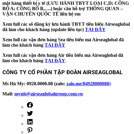
mặt hàng thiết bị y tế (LƯU HÀNH TBYT LOẠI C,D; CÔNG
BỐ A; CÔNG BỐ B,….) hoặc cần hỗ trợ THÔNG QUAN –
VẬN CHUYỂN QUỐC TẾ liên hệ em
Xem full các số đăng ký lưu hành TBYT tiêu biểu Airseaglobal
đã làm cho khách hàng (update liên tục)
TẠI ĐÂY
Xem full các vận đơn hàng Sea tiêu biểu mà Airseaglobal đã
làm cho khách hàng
TẠI ĐÂY
Xem full các vận đơn hàng Air tiêu biểu mà Airseaglobal đã
làm cho khách hàng
TẠI ĐÂY
.
CÔNG TY CỔ PHẦN TẬP ĐOÀN AIRSEAGLOBAL
Ms Hà My: 0928.0000.88 (zalo:
zalo.me/84928000088)
Mail:
mynh@airseaglobalgroup.com.vn