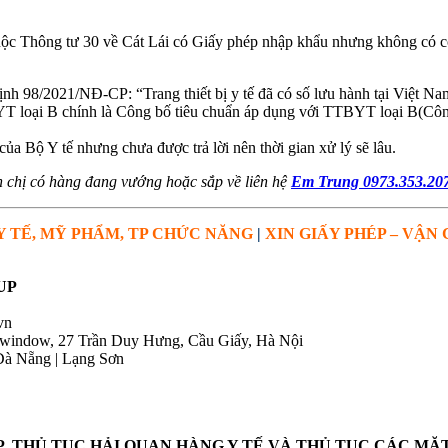
uộc Thông tư 30 về Cát Lái có Giấy phép nhập khẩu nhưng không có c
ịnh 98/2021/NĐ-CP: “Trang thiết bị y tế đã có số lưu hành tại Việt N
YT loại B chính là Công bố tiêu chuẩn áp dụng với TTBYT loại B(Côn
a Bộ Y tế nhưng chưa được trả lời nên thời gian xử lý sẽ lâu.
h chị có hàng đang vướng hoặc sắp về liên hệ
Em Trung 0973.353.20
Y TẾ, MỸ PHẨM, TP CHỨC NĂNG
|
XIN GIẤY PHÉP – VẬN
UP
vn
owindow, 27 Trần Duy Hưng, Cầu Giấy, Hà Nội
Đà Nẵng | Lạng Sơn
P, THỦ TỤC HẢI QUAN HÀNG Y TẾ VÀ THỦ TỤC CÁC MẶ