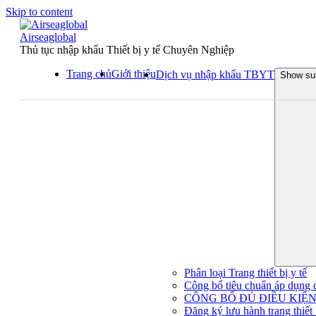
Skip to content
Airseaglobal
Thủ tục nhập khẩu Thiết bị y tế Chuyên Nghiệp
Trang chủ
Giới thiệu
Dịch vụ nhập khẩu TBYT
Show su
Phân loại Trang thiết bị y tế
Công bố tiêu chuẩn áp dụng đối
CÔNG BỐ ĐỦ ĐIỀU KIỆN 
Đăng ký lưu hành trang thiết