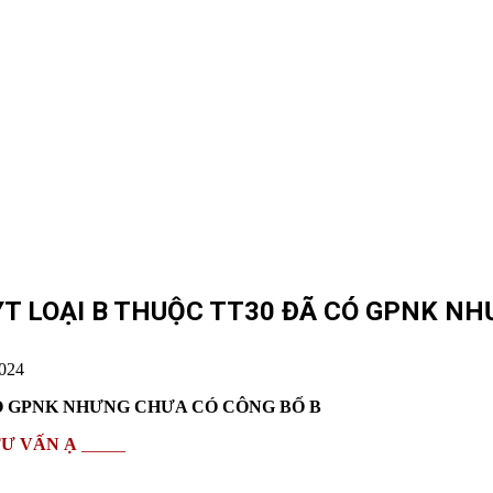
T LOẠI B THUỘC TT30 ĐÃ CÓ GPNK NH
024
Ó GPNK NHƯNG CHƯA CÓ CÔNG BỐ B
Ư VẤN Ạ
_____