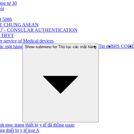
ông tư 30
gói
 5086
ẬT CHUNG ASEAN
Ự – CONSULAR AUTHENTICATION
 TBYT
r service of Medical devices
Tin mới
HS COD
ác mặt hàng
Show submenu for Thủ tục các mặt hàng
h mục trang thiết bị y tế đã thông quan
ng thiết bị y tế loại A