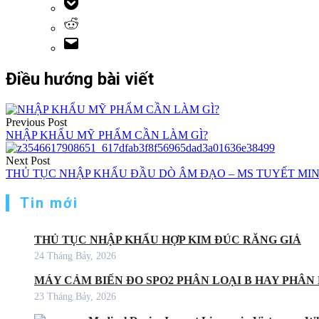
Điều hướng bài viết
Previous Post
NHẬP KHẨU MỸ PHẨM CẦN LÀM GÌ?
Next Post
THỦ TỤC NHẬP KHẨU ĐẦU DÒ ÂM ĐẠO – MS TUYẾT MINH 
Tin mới
THỦ TỤC NHẬP KHẨU HỢP KIM ĐÚC RĂNG GIẢ
24 Tháng Bảy, 2026
MÁY CẢM BIẾN ĐO SPO2 PHÂN LOẠI B HAY PHÂN 
23 Tháng Bảy, 2026