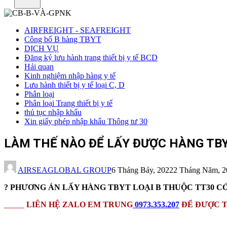
AIRFREIGHT - SEAFREIGHT
Công bố B hàng TBYT
DỊCH VỤ
Đăng ký lưu hành trang thiết bị y tế BCD
Hải quan
Kinh nghiệm nhập hàng y tế
Lưu hành thiết bị y tế loại C, D
Phân loại
Phân loại Trang thiết bị y tế
thủ tục nhập khẩu
Xin giấy phép nhập khẩu Thông tư 30
LÀM THẾ NÀO ĐỂ LẤY ĐƯỢC HÀNG TBY
AIRSEAGLOBAL GROUP
6 Tháng Bảy, 2022
2 Tháng Năm, 2
? PHƯƠNG ÁN LẤY HÀNG TBYT LOẠI B THUỘC TT30 C
_____
LIÊN HỆ ZALO EM TRUNG
0973.353.207
ĐỂ ĐƯỢC T