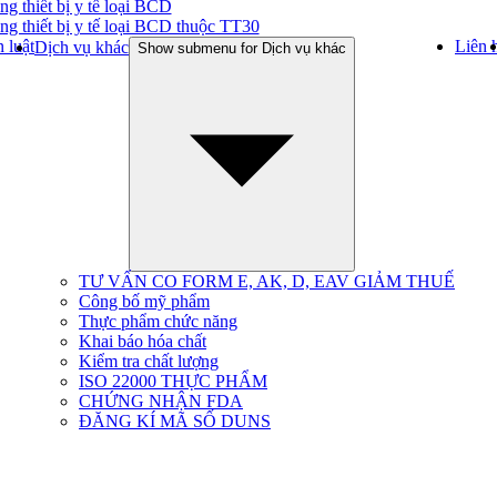
ng thiết bị y tế loại BCD
ng thiết bị y tế loại BCD thuộc TT30
 luật
Liên 
Dịch vụ khác
Show submenu for Dịch vụ khác
TƯ VẤN CO FORM E, AK, D, EAV GIẢM THUẾ
Công bố mỹ phẩm
Thực phẩm chức năng
Khai báo hóa chất
Kiểm tra chất lượng
ISO 22000 THỰC PHẨM
CHỨNG NHẬN FDA
ĐĂNG KÍ MÃ SỐ DUNS