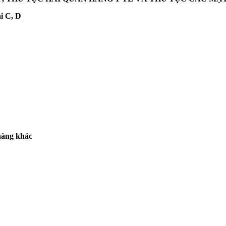
i C, D
hàng khác