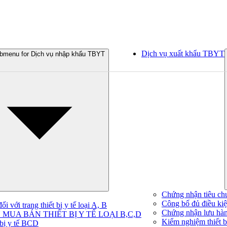
Dịch vụ xuất khẩu TBYT
bmenu for Dịch vụ nhập khẩu TBYT
Chứng nhận tiêu ch
Công bố đủ điều kiện
 với trang thiết bị y tế loại A, B
Chứng nhận lưu hà
MUA BÁN THIẾT BỊ Y TẾ LOẠI B,C,D
Kiểm nghiệm thiết bị
 bị y tế BCD