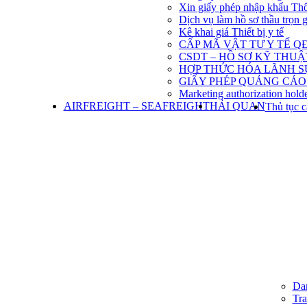
Xin giấy phép nhập khẩu Th
Dịch vụ làm hồ sơ thầu trọn 
Kê khai giá Thiết bị y tế
CẤP MÃ VẬT TƯ Y TẾ QĐ
CSDT – HỒ SƠ KỸ THU
HỢP THỨC HÓA LÃNH S
GIẤY PHÉP QUẢNG CÁO
Marketing authorization holde
AIRFREIGHT – SEAFREIGHT
HẢI QUAN
Thủ tục c
Dan
Tra