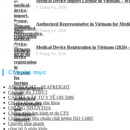
Medical Device Import License in Vietnam – Wh
6 Tháng Tư, 2026
Authorized Representative in Vietnam for Medic
6 Tháng Tư, 2026
Medical Device Registration in Vietnam (2026)
6 Tháng Tư, 2026
Chuyên mục
AIRFREIGHT – SEAFREIGHT
Cách đặt tên TTBYT
CẤP MÃ VẬT TƯ Y TẾ QĐ 5086
Chỉ nha khoa, tăm nha khoa
CHỨNG NHẬN FDA
Chứng nhận lưu hành tự do CFS
Chứng nhận tiêu chuẩn chất lượng ISO 13485
Chuyển phát nhanh
công bố A nhập khẩu