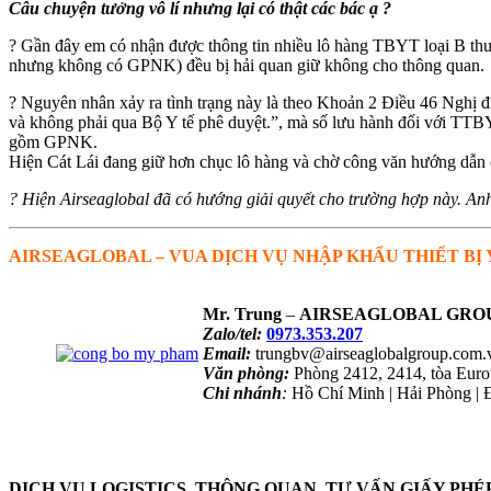
Câu chuyện tưởng vô lí nhưng lại có thật các bác ạ ?
? Gần đây em có nhận được thông tin nhiều lô hàng TBYT loại B th
nhưng không có GPNK) đều bị hải quan giữ không cho thông quan.
? Nguyên nhân xảy ra tình trạng này là theo Khoản 2 Điều 46 Nghị đ
và không phải qua Bộ Y tế phê duyệt.”, mà số lưu hành đối với TTB
gồm GPNK.
Hiện Cát Lái đang giữ hơn chục lô hàng và chờ công văn hướng dẫn củ
? Hiện Airseaglobal đã có hướng giải quyết cho trường hợp này. An
AIRSEAGLOBAL – VUA DỊCH VỤ NHẬP KHẨU THIẾT BỊ 
Mr. Trung
–
AIRSEAGLOBAL GRO
Zalo/tel:
0973.353.207
Email:
trungbv@airseaglobalgroup.com.
Văn phòng:
Phòng 2412, 2414, tòa Eur
Chi nhánh
:
Hồ Chí Minh | Hải Phòng | 
NHẬN TƯ VẤN QUA ZALO
DỊCH VỤ LOGISTICS, THÔNG QUAN, TƯ VẤN GIẤY PHÉ