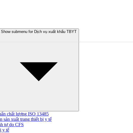
Show submenu for Dịch vụ xuất khẩu TBYT
uẩn chất lượng ISO 13485
 sản xuất trang thiết bị y tế
nh tự do CFS
 y tế