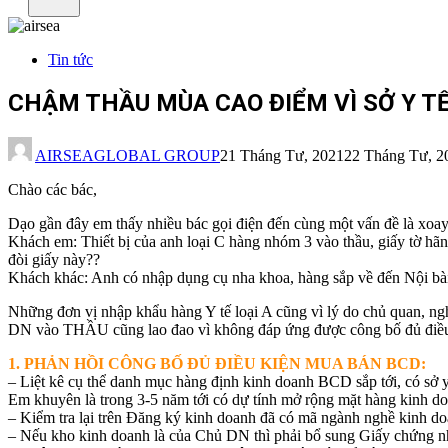
Tin tức
CHẬM THẦU MÙA CAO ĐIỂM VÌ SỞ Y T
AIRSEAGLOBAL GROUP
21 Tháng Tư, 2021
22 Tháng Tư, 2
Chào các bác,
Dạo gần đây em thấy nhiều bác gọi điện đến cùng một vấn đề là xo
Khách em: Thiết bị của anh loại C hàng nhóm 3 vào thầu, giấy tờ hã
đòi giấy này??
Khách khác: Anh có nhập dụng cụ nha khoa, hàng sắp về đến Nội bài, 
Những đơn vị nhập khẩu hàng Y tế loại A cũng vì lý do chủ quan, ngh
DN vào THẦU cũng lao đao vì không đáp ứng được công bố đủ điề
1. PHẢN HỒI CÔNG BỐ ĐỦ ĐIỀU KIỆN MUA BÁN BCD:
– Liệt kê cụ thể danh mục hàng định kinh doanh BCD sắp tới, có s
Em khuyên là trong 3-5 năm tới có dự tính mở rộng mặt hàng kinh do
– Kiểm tra lại trên Đăng ký kinh doanh đã có mã ngành nghề kinh
– Nếu kho kinh doanh là của Chủ DN thì phải bổ sung Giấy chứng nhậ