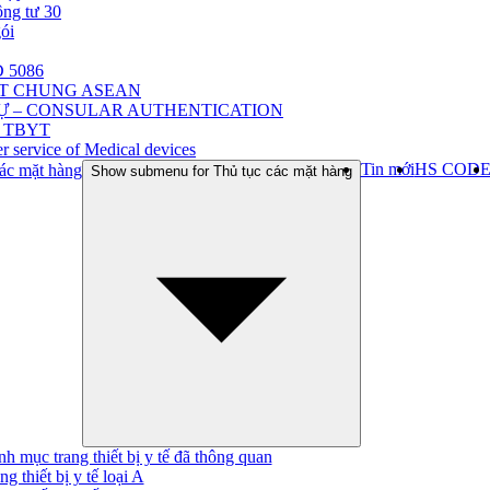
ông tư 30
gói
 5086
ẬT CHUNG ASEAN
Ự – CONSULAR AUTHENTICATION
 TBYT
r service of Medical devices
Tin mới
HS COD
ác mặt hàng
Show submenu for Thủ tục các mặt hàng
h mục trang thiết bị y tế đã thông quan
ng thiết bị y tế loại A