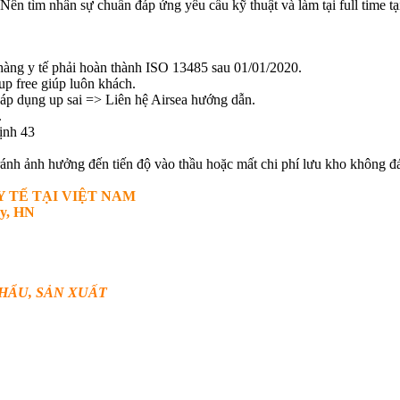
Nên tìm nhân sự chuẩn đáp ứng yêu cầu kỹ thuật và làm tại full time t
àng y tế phải hoàn thành ISO 13485 sau 01/01/2020.
p free giúp luôn khách.
p dụng up sai => Liên hệ Airsea hướng dẫn.
.
ịnh 43
tránh ảnh hưởng đến tiến độ vào thầu hoặc mất chi phí lưu kho khôn
Y TẾ TẠI VIỆT NAM
ấy, HN
KHẨU, SẢN XUẤT