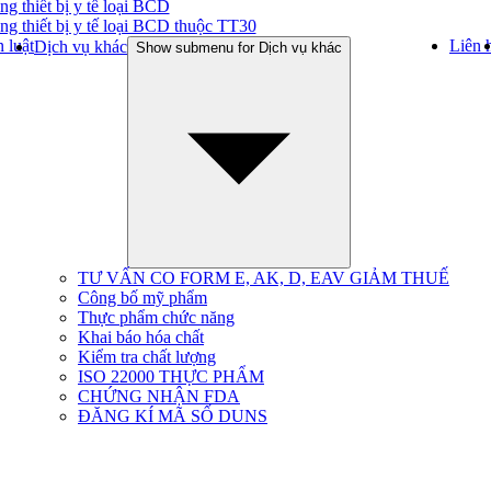
ng thiết bị y tế loại BCD
ng thiết bị y tế loại BCD thuộc TT30
 luật
Liên 
Dịch vụ khác
Show submenu for Dịch vụ khác
TƯ VẤN CO FORM E, AK, D, EAV GIẢM THUẾ
Công bố mỹ phẩm
Thực phẩm chức năng
Khai báo hóa chất
Kiểm tra chất lượng
ISO 22000 THỰC PHẨM
CHỨNG NHẬN FDA
ĐĂNG KÍ MÃ SỐ DUNS