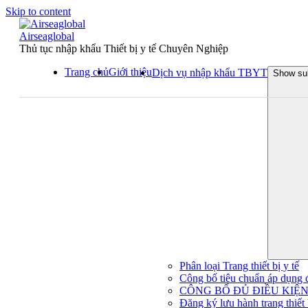
Skip to content
Airseaglobal
Thủ tục nhập khẩu Thiết bị y tế Chuyên Nghiệp
Trang chủ
Giới thiệu
Dịch vụ nhập khẩu TBYT
Show su
Phân loại Trang thiết bị y tế
Công bố tiêu chuẩn áp dụng đối
CÔNG BỐ ĐỦ ĐIỀU KIỆN 
Đăng ký lưu hành trang thiết