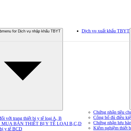
Dịch vụ xuất khẩu TBYT
bmenu for Dịch vụ nhập khẩu TBYT
Chứng nhận tiêu ch
Công bố đủ điều kiện
 với trang thiết bị y tế loại A, B
Chứng nhận lưu hà
MUA BÁN THIẾT BỊ Y TẾ LOẠI B,C,D
Kiểm nghiệm thiết bị
 bị y tế BCD