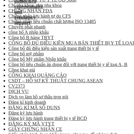
Chỉ nha khoa, tăm nha khoa
CHỨNG NHẬN FDA
Chứng nhận lưu hành tự do CFS
Chứng nhận tiêu chuẩn chất lượng ISO 13485
Chuyển phát nhanh
công bố A nhập khẩu
Công bố B hàng TBYT
CÔNG BỐ ĐỦ ĐIỀU KIỆN MUA BÁN THIẾT BỊ Y TẾ LOẠI
Công bố đủ điều kiện sản xuất trang thiết bị y tế
Công bố mỹ phẩm
Công bố Mỹ phẩm Nhập khẩu
Công bố tiêu chuẩn áp dụng đối với trang thiết bị y tế loại A, B
Công khai giá
CÔNG KHAI QUẢNG CÁO
CSDT – HỒ SƠ KỸ THUẬT CHUNG ASEAN
CV2373
DỊCH VỤ
Dịch vụ làm hồ sơ thầu trọn gói
Đăng kí kinh doanh
ĐĂNG KÍ MÃ SỐ DUNS
Đăng ký lưu hành
Đăng ký lưu hành trang thiết bị y tế BCD
ĐĂNG KÝ MÃ VTYT
GIẤY CHỨNG NHẬN CE