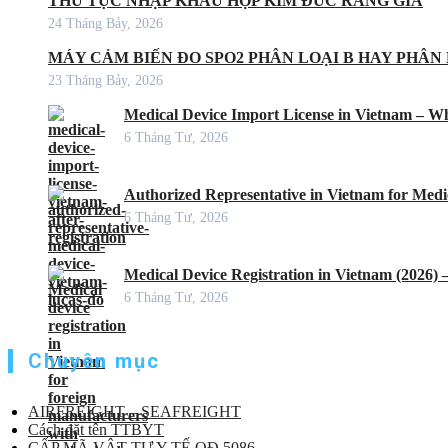
THỦ TỤC NHẬP KHẨU HỢP KIM ĐÚC RĂNG GIẢ
24 Tháng Bảy, 2026
MÁY CẢM BIẾN ĐO SPO2 PHÂN LOẠI B HAY PHÂN 
23 Tháng Bảy, 2026
Medical Device Import License in Vietnam – Wh
6 Tháng Tư, 2026
Authorized Representative in Vietnam for Medic
6 Tháng Tư, 2026
Medical Device Registration in Vietnam (2026)
6 Tháng Tư, 2026
Chuyên mục
AIRFREIGHT – SEAFREIGHT
Cách đặt tên TTBYT
CẤP MÃ VẬT TƯ Y TẾ QĐ 5086