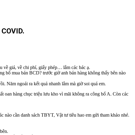
 COVID.
về giá, về chi phí, giấy phép… lắm các bác ạ.
 công bố mua bán BCD? trước giờ anh bán hàng không thấy bên nào
rồi. Năm ngoái ra kết quả nhanh lắm mà giờ soi quá em.
mất oan hàng chục triệu lưu kho vì mãi không ra công bố A. Còn các
c nào cần danh sách TBYT, Vật tư tiêu hao em gửi tham khảo nhé.
 bên.