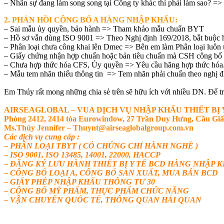
– Nhân sự đang làm song song tại Công ty khác thì phải làm sao? => 
2.
PHẢN HỒI
CÔNG BỐ A HÀNG NHẬP KHẨU:
– Sai mẫu ủy quyền, bảo hành => Tham khảo mẫu chuẩn BYT
– Hồ sơ vẫn dùng ISO 9001 => Theo Nghị định 169/2018, bắt buộc h
– Phân loại chưa công khai lên Dmec => Bên em làm Phân loại luôn u
– Giấy chứng nhận hợp chuẩn hoặc bản tiêu chuẩn mà CSH công bố á
– Chưa hợp thức hóa CFS, Ủy quyền => Yêu cầu hãng hợp thức hóa
– Mẫu tem nhãn thiếu thông tin => Tem nhãn phải chuẩn theo nghị đ
Em Thúy rất mong những chia sẻ trên sẽ hữu ích với nhiều DN. Để 
AIRSEAGLOBAL – VUA DỊCH VỤ NHẬP KHẨU THIẾT BỊ 
Phòng 2412, 2414 tòa Eurowindow, 27 Trần Duy Hưng, Cầu Gi
Ms.Thúy Jennifer – Thuynt@airseaglobalgroup.com.vn
Các dịch vụ cung cấp :
– PHÂN LOẠI TBYT ( CÓ CHỨNG CHỈ HÀNH NGHỀ )
– ISO 9001, ISO 13485, 14001, 22000, HACCP
– ĐĂNG KÝ LƯU HÀNH THIẾT BỊ Y TẾ BCD HÀNG NHẬP 
– CÔNG BỐ LOẠI A, CÔNG BỐ SẢN XUẤT, MUA BÁN BCD
– GIẤY PHÉP NHẬP KHẨU THÔNG TƯ 30
– CÔNG BỐ MỸ PHẨM, THỰC PHẨM CHỨC NĂNG
– VẬN CHUYỂN QUỐC TẾ, THÔNG QUAN HẢI QUAN