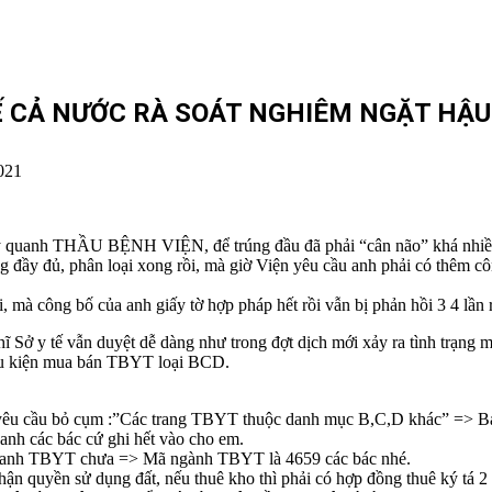
Ế CẢ NƯỚC RÀ SOÁT NGHIÊM NGẶT HẬU
021
ay quanh THẦU BỆNH VIỆN, để trúng đầu đã phải “cân não” khá nhiều 
ng đầy đủ, phân loại xong rồi, mà giờ Viện yêu cầu anh phải có thêm
mà công bố của anh giấy tờ hợp pháp hết rồi vẫn bị phản hồi 3 4 lần 
ĩ Sở y tế vẫn duyệt dễ dàng như trong đợt dịch mới xảy ra tình trạng 
u kiện mua bán TBYT loại BCD.
ở yêu cầu bỏ cụm :”Các trang TBYT thuộc danh mục B,C,D khác” => Bá
anh các bác cứ ghi hết vào cho em.
 doanh TBYT chưa => Mã ngành TBYT là 4659 các bác nhé.
n quyền sử dụng đất, nếu thuê kho thì phải có hợp đồng thuê ký tá 2