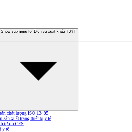
Show submenu for Dịch vụ xuất khẩu TBYT
uẩn chất lượng ISO 13485
 sản xuất trang thiết bị y tế
nh tự do CFS
 y tế