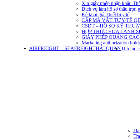
Xin giấy phép nhập khẩu Th
Dịch vụ làm hồ sơ thầu trọn 
Kê khai giá Thiết bị y tế
CẤP MÃ VẬT TƯ Y TẾ QĐ
CSDT – HỒ SƠ KỸ THU
HỢP THỨC HÓA LÃNH S
GIẤY PHÉP QUẢNG CÁO
Marketing authorization holde
AIRFREIGHT – SEAFREIGHT
HẢI QUAN
Thủ tục c
Dan
Tra