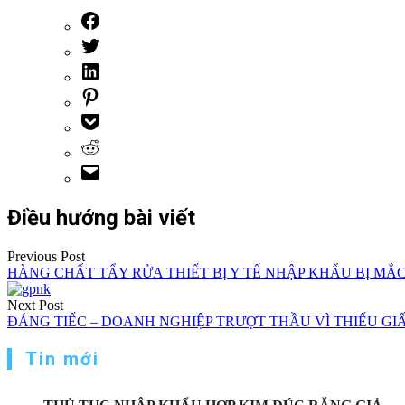
Điều hướng bài viết
Previous Post
HÀNG CHẤT TẨY RỬA THIẾT BỊ Y TẾ NHẬP KHẨU BỊ MẮC K
Next Post
ĐÁNG TIẾC – DOANH NGHIỆP TRƯỢT THẦU VÌ THIẾU GI
Tin mới