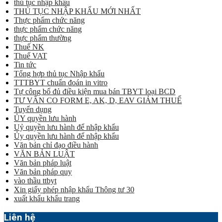
thủ tục nhập khẩu
THỦ TỤC NHẬP KHẨU MỚI NHẤT
Thực phẩm chức năng
thực phẩm chức năng
thực phẩm thường
Thuế NK
Thuế VAT
Tin tức
Tổng hợp thủ tục Nhập khẩu
TTTBYT chuẩn đoán in vitro
Tự công bố đủ điều kiện mua bán TBYT loại BCD
TƯ VẤN CO FORM E, AK, D, EAV GIẢM THUẾ
Tuyển dụng
ỦY quyền lưu hành
Uỷ quyền lưu hành để nhập khẩu
Ủy quyền lưu hành để nhập khẩu
Văn bản chỉ đạo điều hành
VĂN BẢN LUẬT
Văn bản pháp luật
Văn bản pháp quy
vào thầu ttbyt
Xin giấy phép nhập khẩu Thông tư 30
xuất khẩu khẩu trang
Liên hệ