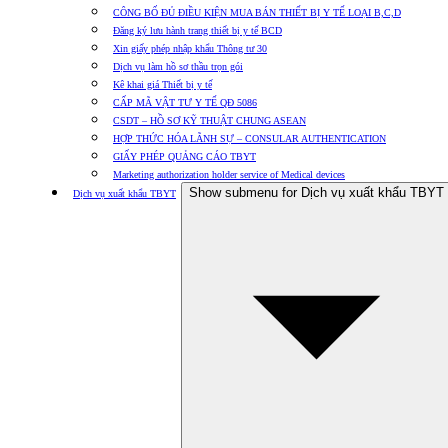
CÔNG BỐ ĐỦ ĐIỀU KIỆN MUA BÁN THIẾT BỊ Y TẾ LOẠI B,C,D
Đăng ký lưu hành trang thiết bị y tế BCD
Xin giấy phép nhập khẩu Thông tư 30
Dịch vụ làm hồ sơ thầu trọn gói
Kê khai giá Thiết bị y tế
CẤP MÃ VẬT TƯ Y TẾ QĐ 5086
CSDT – HỒ SƠ KỸ THUẬT CHUNG ASEAN
HỢP THỨC HÓA LÃNH SỰ – CONSULAR AUTHENTICATION
GIẤY PHÉP QUẢNG CÁO TBYT
Marketing authorization holder service of Medical devices
Show submenu for Dịch vụ xuất khẩu TBYT
Dịch vụ xuất khẩu TBYT