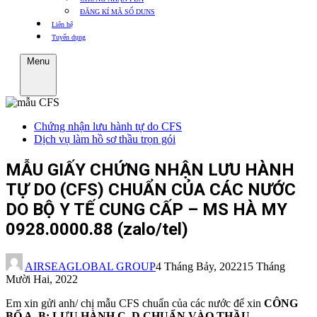
ĐĂNG KÍ MÃ SỐ DUNS
Liên hệ
Tuyển dụng
Menu
Chứng nhận lưu hành tự do CFS
Dịch vụ làm hồ sơ thầu trọn gói
MẪU GIẤY CHỨNG NHẬN LƯU HÀNH
TỰ DO (CFS) CHUẨN CỦA CÁC NƯỚC
DO BỘ Y TẾ CUNG CẤP – MS HÀ MY
0928.0000.88 (zalo/tel)
AIRSEAGLOBAL GROUP
4 Tháng Bảy, 2022
15 Tháng
Mười Hai, 2022
Em xin gửi anh/ chị mẫu CFS chuẩn của các nước để xin
CÔNG
BỐ A, B; LƯU HÀNH C, D CHUẨN VÀO THẦU.