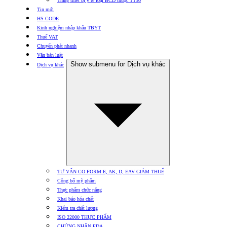
Trang thiết bị y tế loại BCD thuộc TT30
Tin mới
HS CODE
Kinh nghiệm nhập khẩu TBYT
Thuế VAT
Chuyển phát nhanh
Văn bản luật
Show submenu for Dịch vụ khác
Dịch vụ khác
TƯ VẤN CO FORM E, AK, D, EAV GIẢM THUẾ
Công bố mỹ phẩm
Thực phẩm chức năng
Khai báo hóa chất
Kiểm tra chất lượng
ISO 22000 THỰC PHẨM
CHỨNG NHẬN FDA