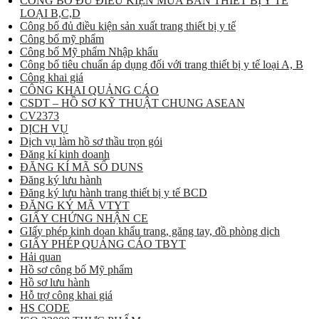
CÔNG BỐ ĐỦ ĐIỀU KIỆN MUA BÁN THIẾT BỊ Y TẾ
LOẠI B,C,D
Công bố đủ điều kiện sản xuất trang thiết bị y tế
Công bố mỹ phẩm
Công bố Mỹ phẩm Nhập khẩu
Công bố tiêu chuẩn áp dụng đối với trang thiết bị y tế loại A, B
Công khai giá
CÔNG KHAI QUẢNG CÁO
CSDT – HỒ SƠ KỸ THUẬT CHUNG ASEAN
CV2373
DỊCH VỤ
Dịch vụ làm hồ sơ thầu trọn gói
Đăng kí kinh doanh
ĐĂNG KÍ MÃ SỐ DUNS
Đăng ký lưu hành
Đăng ký lưu hành trang thiết bị y tế BCD
ĐĂNG KÝ MÃ VTYT
GIẤY CHỨNG NHẬN CE
GIấy phép kinh doan khẩu trang, găng tay, đồ phòng dịch
GIẤY PHÉP QUẢNG CÁO TBYT
Hải quan
Hồ sơ công bố Mỹ phẩm
Hồ sơ lưu hành
Hỗ trợ công khai giá
HS CODE