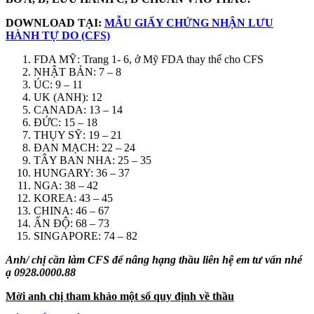
DOWNLOAD TẠI:
MẪU GIẤY CHỨNG NHẬN LƯU
HÀNH TỰ DO (CFS)
FDA MỸ: Trang 1- 6, ở Mỹ FDA thay thế cho CFS
NHẬT BẢN: 7 – 8
ÚC: 9 – 11
UK (ANH): 12
CANADA: 13 – 14
ĐỨC: 15 – 18
THỤY SỸ: 19 – 21
ĐAN MẠCH: 22 – 24
TÂY BAN NHA: 25 – 35
HUNGARY: 36 – 37
NGA: 38 – 42
KOREA: 43 – 45
CHINA: 46 – 67
ẤN ĐỘ: 68 – 73
SINGAPORE: 74 – 82
Anh/ chị cần làm CFS để nâng hạng thầu liên hệ em tư vấn nhé
ạ 0928.0000.88
Mời anh chị tham khảo một số quy định về thầu