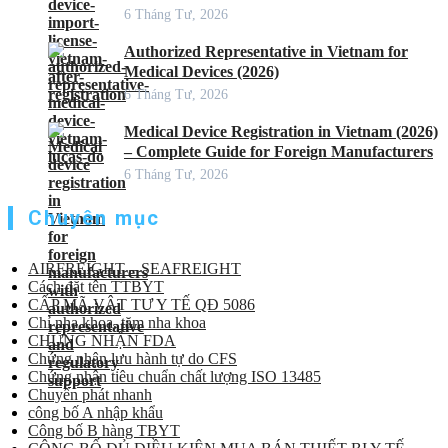
6 Tháng Tư, 2026
Authorized Representative in Vietnam for
Medical Devices (2026)
6 Tháng Tư, 2026
Medical Device Registration in Vietnam (2026)
– Complete Guide for Foreign Manufacturers
6 Tháng Tư, 2026
Chuyên mục
AIRFREIGHT – SEAFREIGHT
Cách đặt tên TTBYT
CẤP MÃ VẬT TƯ Y TẾ QĐ 5086
Chỉ nha khoa, tăm nha khoa
CHỨNG NHẬN FDA
Chứng nhận lưu hành tự do CFS
Chứng nhận tiêu chuẩn chất lượng ISO 13485
Chuyển phát nhanh
công bố A nhập khẩu
Công bố B hàng TBYT