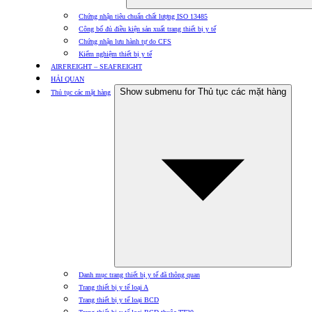
Chứng nhận tiêu chuẩn chất lượng ISO 13485
Công bố đủ điều kiện sản xuất trang thiết bị y tế
Chứng nhận lưu hành tự do CFS
Kiểm nghiệm thiết bị y tế
AIRFREIGHT – SEAFREIGHT
HẢI QUAN
Show submenu for Thủ tục các mặt hàng
Thủ tục các mặt hàng
Danh mục trang thiết bị y tế đã thông quan
Trang thiết bị y tế loại A
Trang thiết bị y tế loại BCD