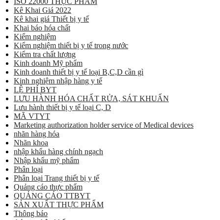
ISO 22000 THỰC PHẨM
Kê Khai Giá 2022
Kê khai giá Thiết bị y tế
Khai báo hóa chất
Kiểm nghiệm
Kiểm nghiệm thiết bị y tế trong nước
Kiểm tra chất lượng
Kinh doanh Mỹ phẩm
Kinh doanh thiết bị y tế loại B,C,D cần gì
Kinh nghiệm nhập hàng y tế
LỆ PHÍ BYT
LƯU HÀNH HÓA CHẤT RỬA, SÁT KHUẨN
Lưu hành thiết bị y tế loại C, D
MÃ VTYT
Marketing authorization holder service of Medical devices
nhãn hàng hóa
Nhãn khoa
nhập khẩu hàng chính ngạch
Nhập khẩu mỹ phẩm
Phân loại
Phân loại Trang thiết bị y tế
Quảng cáo thực phẩm
QUẢNG CÁO TTBYT
SẢN XUẤT THỰC PHẨM
Thông báo