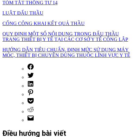
TÓM TẮT THÔNG TƯ 14
LUẬT ĐẤU THẦU
CỔNG CÔNG KHAI KẾT QUẢ THẦU
QUY ĐỊNH MỘT SỐ NỘI DUNG TRONG ĐẤU THẦU
TRANG THIẾT BỊ Y TẾ TẠI CÁC CƠ SỞ Y TẾ CÔNG LẬP
HƯỚNG DẪN TIÊU CHUẨN, ĐỊNH MỨC SỬ DỤNG MÁY
MÓC, THIẾT BỊ CHUYÊN DÙNG THUỘC LĨNH VỰC Y TẾ
Điều hướng bài viết