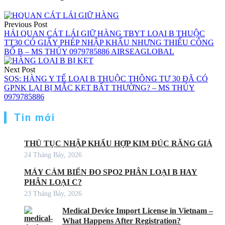
Previous Post
HẢI QUAN CÁT LÁI GIỮ HÀNG TBYT LOẠI B THUỘC
TT30 CÓ GIẤY PHÉP NHẬP KHẨU NHƯNG THIẾU CÔNG
BỐ B – MS THÚY 0979785886 AIRSEAGLOBAL
Next Post
SOS: HÀNG Y TẾ LOẠI B THUỘC THÔNG TƯ 30 ĐÃ CÓ
GPNK LẠI BỊ MẮC KẸT BẤT THƯỜNG? – MS THÚY
0979785886
Tin mới
THỦ TỤC NHẬP KHẨU HỢP KIM ĐÚC RĂNG GIẢ
24 Tháng Bảy, 2026
MÁY CẢM BIẾN ĐO SPO2 PHÂN LOẠI B HAY
PHÂN LOẠI C?
23 Tháng Bảy, 2026
Medical Device Import License in Vietnam –
What Happens After Registration?