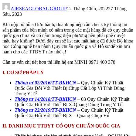
AIRSEAGLOBAL GROUP
12 Tháng Chín, 2022
27 Tháng
Sáu, 2023
Khi nộp bộ hồ sơ lưu hành, doanh nghiệp cần check kỹ thông tin
sản phẩm của bên mình có nằm trong các mặt hàng đã có quy chuẩn
quốc gia chưa và có nằm trong diện phương tiện phải phê duyệt
mẫu hay không? Dưới đây em sẽ list các mặt hàng đã được Bộ khoa
học Công nghệ ban hành Quy chuẩn quốc gia và Hồ sơ để xin lưu
hành cho các TTBYT này nhé ạ!
Cần tư vấn chi tiết hơn thì liên hệ em MINH 0971 460 378
I. CƠ SỞ PHÁP LÝ
Thông tư 02/2016/TT-BKHCN
– Quy Chuẩn Kỹ Thuật
Quốc Gia Đối Với Thiết Bị Chụp Cắt Lớp Vi Tính Dùng
Trong Y Tế
Thông tư 14/2018/TT-BKHCN
– 03 Quy Chuẩn Kỹ Thuật
Quốc Gia Đối Với Thiết Bị X-Quang Dùng Trong Y Tế
Thông tư 22/2019/TT-BKHCN
– Quy Chuẩn Kỹ Thuật
Quốc Gia Đối Với Thiết Bị X – Quang Chụp Vú
II.
DANH MỤC TTBYT CÓ QUY CHUẨN QUỐC GIA