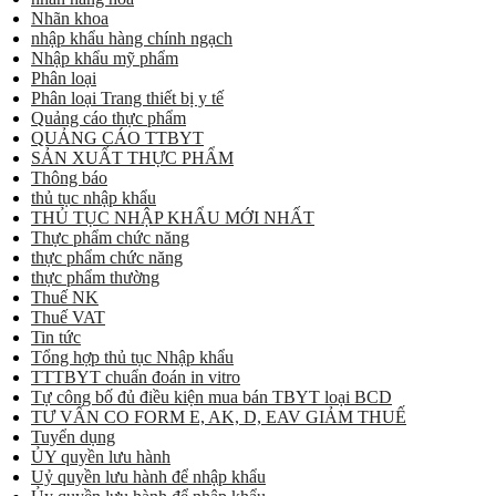
Nhãn khoa
nhập khẩu hàng chính ngạch
Nhập khẩu mỹ phẩm
Phân loại
Phân loại Trang thiết bị y tế
Quảng cáo thực phẩm
QUẢNG CÁO TTBYT
SẢN XUẤT THỰC PHẨM
Thông báo
thủ tục nhập khẩu
THỦ TỤC NHẬP KHẨU MỚI NHẤT
Thực phẩm chức năng
thực phẩm chức năng
thực phẩm thường
Thuế NK
Thuế VAT
Tin tức
Tổng hợp thủ tục Nhập khẩu
TTTBYT chuẩn đoán in vitro
Tự công bố đủ điều kiện mua bán TBYT loại BCD
TƯ VẤN CO FORM E, AK, D, EAV GIẢM THUẾ
Tuyển dụng
ỦY quyền lưu hành
Uỷ quyền lưu hành để nhập khẩu