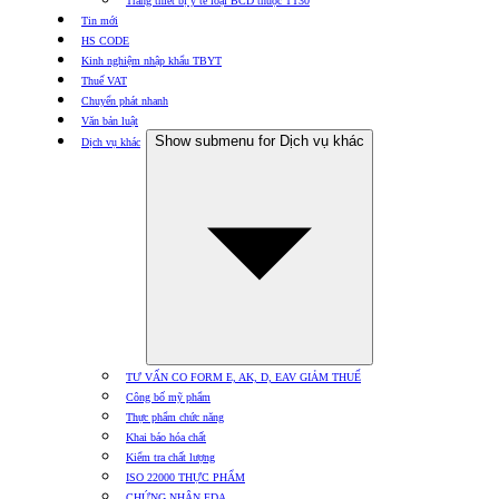
Trang thiết bị y tế loại BCD thuộc TT30
Tin mới
HS CODE
Kinh nghiệm nhập khẩu TBYT
Thuế VAT
Chuyển phát nhanh
Văn bản luật
Show submenu for Dịch vụ khác
Dịch vụ khác
TƯ VẤN CO FORM E, AK, D, EAV GIẢM THUẾ
Công bố mỹ phẩm
Thực phẩm chức năng
Khai báo hóa chất
Kiểm tra chất lượng
ISO 22000 THỰC PHẨM
CHỨNG NHẬN FDA