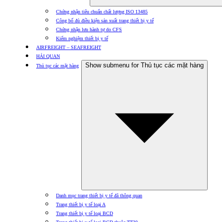
Chứng nhận tiêu chuẩn chất lượng ISO 13485
Công bố đủ điều kiện sản xuất trang thiết bị y tế
Chứng nhận lưu hành tự do CFS
Kiểm nghiệm thiết bị y tế
AIRFREIGHT – SEAFREIGHT
HẢI QUAN
Show submenu for Thủ tục các mặt hàng
Thủ tục các mặt hàng
Danh mục trang thiết bị y tế đã thông quan
Trang thiết bị y tế loại A
Trang thiết bị y tế loại BCD