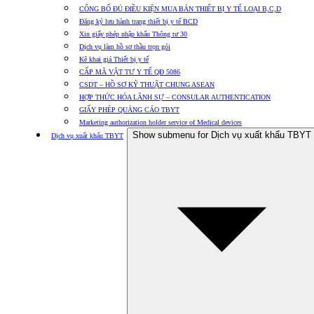
CÔNG BỐ ĐỦ ĐIỀU KIỆN MUA BÁN THIẾT BỊ Y TẾ LOẠI B,C,D
Đăng ký lưu hành trang thiết bị y tế BCD
Xin giấy phép nhập khẩu Thông tư 30
Dịch vụ làm hồ sơ thầu trọn gói
Kê khai giá Thiết bị y tế
CẤP MÃ VẬT TƯ Y TẾ QĐ 5086
CSDT – HỒ SƠ KỸ THUẬT CHUNG ASEAN
HỢP THỨC HÓA LÃNH SỰ – CONSULAR AUTHENTICATION
GIẤY PHÉP QUẢNG CÁO TBYT
Marketing authorization holder service of Medical devices
Show submenu for Dịch vụ xuất khẩu TBYT
Dịch vụ xuất khẩu TBYT