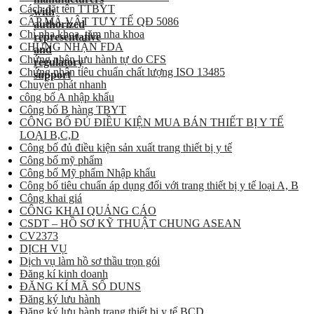
Cách đặt tên TTBYT
CẤP MÃ VẬT TƯ Y TẾ QĐ 5086
Chỉ nha khoa, tăm nha khoa
CHỨNG NHẬN FDA
Chứng nhận lưu hành tự do CFS
Chứng nhận tiêu chuẩn chất lượng ISO 13485
Chuyển phát nhanh
công bố A nhập khẩu
Công bố B hàng TBYT
CÔNG BỐ ĐỦ ĐIỀU KIỆN MUA BÁN THIẾT BỊ Y TẾ
LOẠI B,C,D
Công bố đủ điều kiện sản xuất trang thiết bị y tế
Công bố mỹ phẩm
Công bố Mỹ phẩm Nhập khẩu
Công bố tiêu chuẩn áp dụng đối với trang thiết bị y tế loại A, B
Công khai giá
CÔNG KHAI QUẢNG CÁO
CSDT – HỒ SƠ KỸ THUẬT CHUNG ASEAN
CV2373
DỊCH VỤ
Dịch vụ làm hồ sơ thầu trọn gói
Đăng kí kinh doanh
ĐĂNG KÍ MÃ SỐ DUNS
Đăng ký lưu hành
Đăng ký lưu hành trang thiết bị y tế BCD