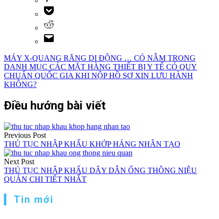
MÁY X-QUANG RĂNG DI ĐỘNG … CÓ NẰM TRONG
DANH MỤC CÁC MẶT HÀNG THIẾT BỊ Y TẾ CÓ QUY
CHUẨN QUỐC GIA KHI NỘP HỒ SƠ XIN LƯU HÀNH
KHÔNG?
Điều hướng bài viết
Previous Post
THỦ TỤC NHẬP KHẨU KHỚP HÁNG NHÂN TẠO
Next Post
THỦ TỤC NHẬP KHẨU DÂY DẪN ỐNG THÔNG NIỆU
QUẢN CHI TIẾT NHẤT
Tin mới