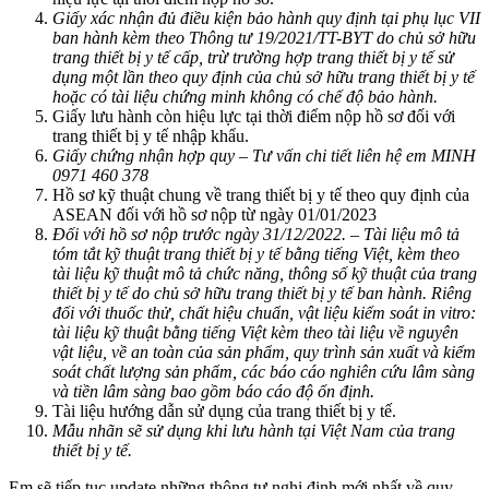
Giấy xác nhận đủ điều kiện bảo hành quy định tại phụ lục VII
ban hành kèm theo Thông tư 19/2021/TT-BYT do chủ sở hữu
trang thiết bị y tế cấp, trừ trường hợp trang thiết bị y tế sử
dụng một lần theo quy định của chủ sở hữu trang thiết bị y tế
hoặc có tài liệu chứng minh không có chế độ bảo hành.
Giấy lưu hành còn hiệu lực tại thời điểm nộp hồ sơ đối với
trang thiết bị y tế nhập khẩu.
Giấy chứng nhận hợp quy – Tư vấn chi tiết liên hệ em MINH
0971 460 378
Hồ sơ kỹ thuật chung về trang thiết bị y tế theo quy định của
ASEAN đối với hồ sơ nộp từ ngày 01/01/2023
Đối với hồ sơ nộp trước ngày 31/12/2022. – Tài liệu mô tả
tóm tắt kỹ thuật trang thiết bị y tế bằng tiếng Việt, kèm theo
tài liệu kỹ thuật mô tả chức năng, thông số kỹ thuật của trang
thiết bị y tế do chủ sở hữu trang thiết bị y tế ban hành. Riêng
đối với thuốc thử, chất hiệu chuẩn, vật liệu kiểm soát in vitro:
tài liệu kỹ thuật bằng tiếng Việt kèm theo tài liệu về nguyên
vật liệu, về an toàn của sản phẩm, quy trình sản xuất và kiểm
soát chất lượng sản phẩm, các báo cáo nghiên cứu lâm sàng
và tiền lâm sàng bao gồm báo cáo độ ổn định.
Tài liệu hướng dẫn sử dụng của trang thiết bị y tế.
Mẫu nhãn sẽ sử dụng khi lưu hành tại Việt Nam của trang
thiết bị y tế.
Em sẽ tiếp tục update những thông tư nghị định mới nhất về quy