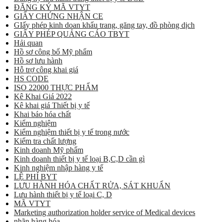
ĐĂNG KÝ MÃ VTYT
GIẤY CHỨNG NHẬN CE
GIấy phép kinh doan khẩu trang, găng tay, đồ phòng dịch
GIẤY PHÉP QUẢNG CÁO TBYT
Hải quan
Hồ sơ công bố Mỹ phẩm
Hồ sơ lưu hành
Hỗ trợ công khai giá
HS CODE
ISO 22000 THỰC PHẨM
Kê Khai Giá 2022
Kê khai giá Thiết bị y tế
Khai báo hóa chất
Kiểm nghiệm
Kiểm nghiệm thiết bị y tế trong nước
Kiểm tra chất lượng
Kinh doanh Mỹ phẩm
Kinh doanh thiết bị y tế loại B,C,D cần gì
Kinh nghiệm nhập hàng y tế
LỆ PHÍ BYT
LƯU HÀNH HÓA CHẤT RỬA, SÁT KHUẨN
Lưu hành thiết bị y tế loại C, D
MÃ VTYT
Marketing authorization holder service of Medical devices
nhãn hàng hóa