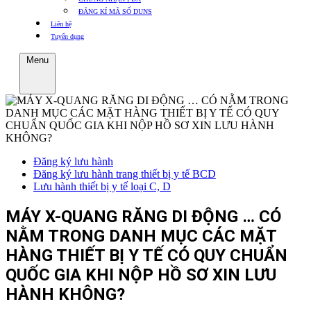
ĐĂNG KÍ MÃ SỐ DUNS
Liên hệ
Tuyển dụng
Menu
Đăng ký lưu hành
Đăng ký lưu hành trang thiết bị y tế BCD
Lưu hành thiết bị y tế loại C, D
MÁY X-QUANG RĂNG DI ĐỘNG … CÓ
NẰM TRONG DANH MỤC CÁC MẶT
HÀNG THIẾT BỊ Y TẾ CÓ QUY CHUẨN
QUỐC GIA KHI NỘP HỒ SƠ XIN LƯU
HÀNH KHÔNG?