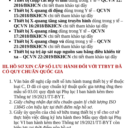
Thiết bị chụp cắt lớp vi tính
dùng trong Y tế –
QCVN 12:
2016/BKHCN
chi tiết tham khảo tại đây
Thiết bị X-quang di động
dùng trong Y tế –
QCVN
15:2018/BKHCN
chi tiết tham khảo tại đây
Thiết bị X-quang tăng sáng truyền hình
dùng trong y tế –
QCVN 16:2018/BKHCN
chi tiết tham khảo tại đây
Thiết bị X-quang răng
dùng trong Y tế –
QCVN
17:2018/BKHCN
chi tiết tham khảo tại đây
Thiết bị X-quang chụp vú
dùng trong y tế –
QCVN
21:2019/BKHCN
chi tiết tham khảo tại đây
Thiết bị xạ trị áp sát nạp nguồn sau bằng điều khiển từ
xa
–
QCVN 22:2019/BKHCN
chi tiết tham khảo tại đây
III. HỒ SƠ XIN CẤP SỐ LƯU HÀNH ĐỐI VỚI TTBYT ĐÃ
CÓ QUY CHUẨN QUỐC GIA
Văn bản đề nghị cấp mới số lưu hành trang thiết bị y tế thuộc
loại C, D đã có quy chuẩn kỹ thuật quốc gia tương ứng theo
mẫu số 03.01 quy định tại Phụ lục I ban hành kèm theo
Thông tư 19/2021/TT-BYT.
Giấy chứng nhận đạt tiêu chuẩn quản lý chất lượng ISO
13845 còn hiệu lực tại thời điểm nộp hồ sơ.
Giấy ủy quyền của chủ sở hữu trang thiết bị y tế cho cơ sở
thực hiện việc đăng ký lưu hành theo Mẫu quy định tại Phụ
lục VI ban hành kèm theo Thông tư 19/2021/TT-BYT còn
hiệu lực tại thời điểm nộp hồ sơ.