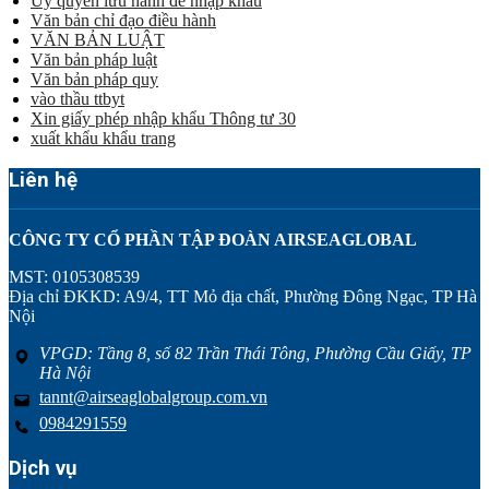
Ủy quyền lưu hành để nhập khẩu
Văn bản chỉ đạo điều hành
VĂN BẢN LUẬT
Văn bản pháp luật
Văn bản pháp quy
vào thầu ttbyt
Xin giấy phép nhập khẩu Thông tư 30
xuất khẩu khẩu trang
Liên hệ
CÔNG TY CỔ PHẦN TẬP ĐOÀN AIRSEAGLOBAL
MST: 0105308539
Địa chỉ ĐKKD: A9/4, TT Mỏ địa chất, Phường Đông Ngạc, TP Hà
Nội
VPGD: Tầng 8, số 82 Trần Thái Tông, Phường Cầu Giấy, TP
Hà Nội
tannt@airseaglobalgroup.com.vn
0984291559
Dịch vụ