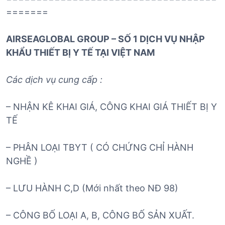
=======
AIRSEAGLOBAL GROUP – SỐ 1 DỊCH VỤ NHẬP
KHẨU THIẾT BỊ Y TẾ TẠI VIỆT NAM
Các dịch vụ cung cấp :
– NHẬN KÊ KHAI GIÁ, CÔNG KHAI GIÁ THIẾT BỊ Y
TẾ
– PHÂN LOẠI TBYT ( CÓ CHỨNG CHỈ HÀNH
NGHỀ )
– LƯU HÀNH C,D (Mới nhất theo NĐ 98)
– CÔNG BỐ LOẠI A, B, CÔNG BỐ SẢN XUẤT.