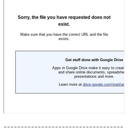
===================================