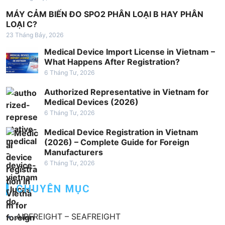
à
MÁY CẢM BIẾN ĐO SPO2 PHÂN LOẠI B HAY PHÂN
i
LOẠI C?
23 Tháng Bảy, 2026
v
Medical Device Import License in Vietnam –
i
What Happens After Registration?
ế
6 Tháng Tư, 2026
t
Authorized Representative in Vietnam for
Medical Devices (2026)
6 Tháng Tư, 2026
Medical Device Registration in Vietnam
(2026) – Complete Guide for Foreign
Manufacturers
6 Tháng Tư, 2026
CHUYÊN MỤC
AIRFREIGHT – SEAFREIGHT