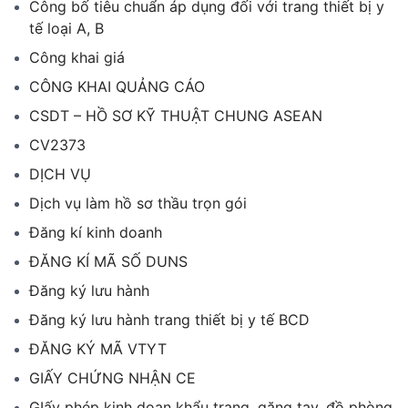
Công bố tiêu chuẩn áp dụng đối với trang thiết bị y
tế loại A, B
Công khai giá
CÔNG KHAI QUẢNG CÁO
CSDT – HỒ SƠ KỸ THUẬT CHUNG ASEAN
CV2373
DỊCH VỤ
Dịch vụ làm hồ sơ thầu trọn gói
Đăng kí kinh doanh
ĐĂNG KÍ MÃ SỐ DUNS
Đăng ký lưu hành
Đăng ký lưu hành trang thiết bị y tế BCD
ĐĂNG KÝ MÃ VTYT
GIẤY CHỨNG NHẬN CE
GIấy phép kinh doan khẩu trang, găng tay, đồ phòng