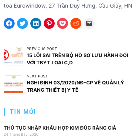
tòa Eurowindow, 27 Trần Duy Hưng, Cầu Giấy, HN
Đ
PREVIOUS POST
15 LỖI SAI TRÊN BỘ HỒ SƠ LƯU HÀNH ĐỐI
i
VỚI TBYT LOẠI C,D
ề
u
NEXT POST
NGHỊ ĐỊNH 03/2020/NĐ-CP VỀ QUẢN LÝ
h
TRANG THIẾT BỊ Y TẾ
ư
ớ
TIN MỚI
n
g
THỦ TỤC NHẬP KHẨU HỢP KIM ĐÚC RĂNG GIẢ
b
24 Tháng Bảy, 2026