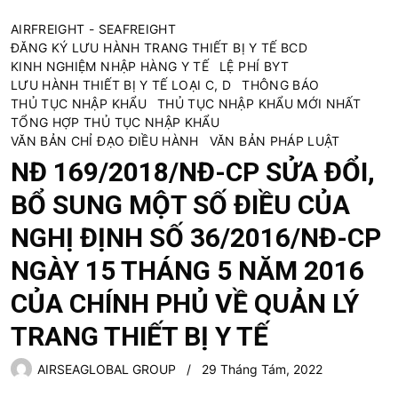
AIRFREIGHT - SEAFREIGHT
ĐĂNG KÝ LƯU HÀNH TRANG THIẾT BỊ Y TẾ BCD
KINH NGHIỆM NHẬP HÀNG Y TẾ
LỆ PHÍ BYT
LƯU HÀNH THIẾT BỊ Y TẾ LOẠI C, D
THÔNG BÁO
THỦ TỤC NHẬP KHẨU
THỦ TỤC NHẬP KHẨU MỚI NHẤT
TỔNG HỢP THỦ TỤC NHẬP KHẨU
VĂN BẢN CHỈ ĐẠO ĐIỀU HÀNH
VĂN BẢN PHÁP LUẬT
NĐ 169/2018/NĐ-CP SỬA ĐỔI,
BỔ SUNG MỘT SỐ ĐIỀU CỦA
NGHỊ ĐỊNH SỐ 36/2016/NĐ-CP
NGÀY 15 THÁNG 5 NĂM 2016
CỦA CHÍNH PHỦ VỀ QUẢN LÝ
TRANG THIẾT BỊ Y TẾ
AIRSEAGLOBAL GROUP
29 Tháng Tám, 2022