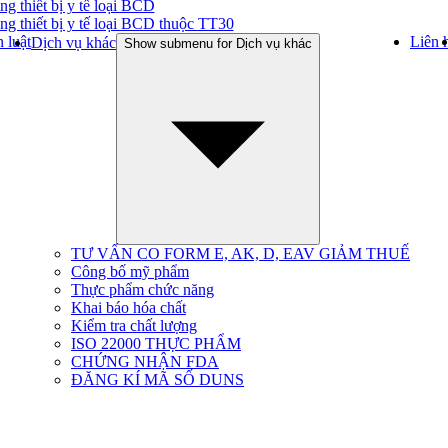
ng thiết bị y tế loại BCD
ng thiết bị y tế loại BCD thuộc TT30
 luật
Liên 
Dịch vụ khác
Show submenu for Dịch vụ khác
TƯ VẤN CO FORM E, AK, D, EAV GIẢM THUẾ
Công bố mỹ phẩm
Thực phẩm chức năng
Khai báo hóa chất
Kiểm tra chất lượng
ISO 22000 THỰC PHẨM
CHỨNG NHẬN FDA
ĐĂNG KÍ MÃ SỐ DUNS