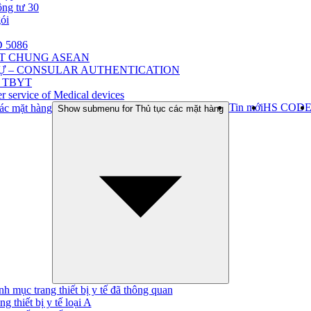
ông tư 30
gói
 5086
ẬT CHUNG ASEAN
Ự – CONSULAR AUTHENTICATION
 TBYT
r service of Medical devices
Tin mới
HS COD
ác mặt hàng
Show submenu for Thủ tục các mặt hàng
h mục trang thiết bị y tế đã thông quan
ng thiết bị y tế loại A