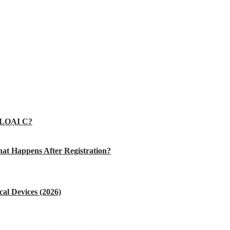
LOẠI C?
at Happens After Registration?
al Devices (2026)