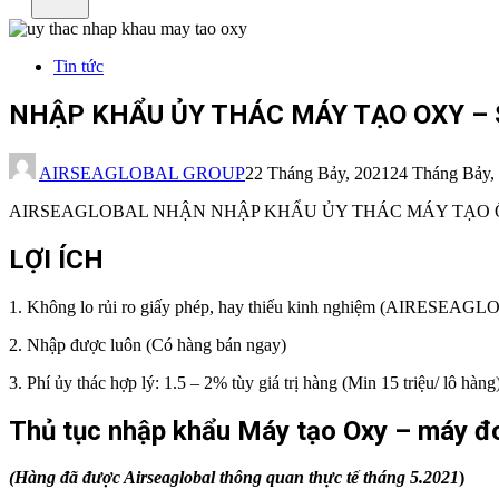
Tin tức
NHẬP KHẨU ỦY THÁC MÁY TẠO OXY –
AIRSEAGLOBAL GROUP
22 Tháng Bảy, 2021
24 Tháng Bảy,
AIRSEAGLOBAL NHẬN NHẬP KHẨU ỦY THÁC MÁY TẠO Ô 
LỢI ÍCH
1. Không lo rủi ro giấy phép, hay thiếu kinh nghiệm (AIRESEA
2. Nhập được luôn (Có hàng bán ngay)
3. Phí ủy thác hợp lý: 1.5 – 2% tùy giá trị hàng (Min 15 triệu/ lô hàng
Thủ tục nhập khẩu Máy tạo Oxy – máy đo
(Hàng đã được Airseaglobal thông quan thực tế tháng 5.2021
)