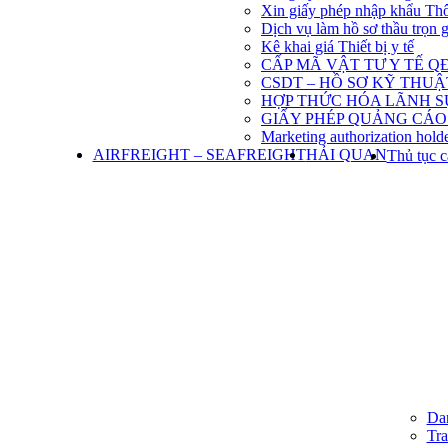
Xin giấy phép nhập khẩu Th
Dịch vụ làm hồ sơ thầu trọn 
Kê khai giá Thiết bị y tế
CẤP MÃ VẬT TƯ Y TẾ QĐ
CSDT – HỒ SƠ KỸ THU
HỢP THỨC HÓA LÃNH S
GIẤY PHÉP QUẢNG CÁO
Marketing authorization holde
AIRFREIGHT – SEAFREIGHT
HẢI QUAN
Thủ tục c
Dan
Tra