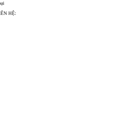
oại
ÊN HỆ: