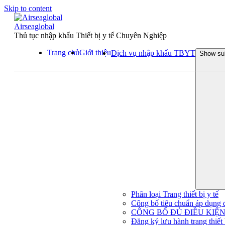
Skip to content
Airseaglobal
Thủ tục nhập khẩu Thiết bị y tế Chuyên Nghiệp
Trang chủ
Giới thiệu
Dịch vụ nhập khẩu TBYT
Show su
Phân loại Trang thiết bị y tế
Công bố tiêu chuẩn áp dụng đối
CÔNG BỐ ĐỦ ĐIỀU KIỆN 
Đăng ký lưu hành trang thiết