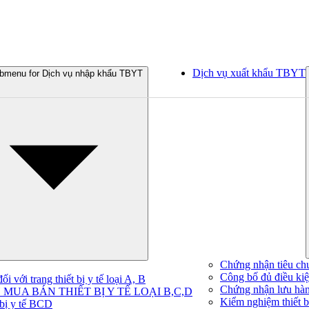
Dịch vụ xuất khẩu TBYT
bmenu for Dịch vụ nhập khẩu TBYT
Chứng nhận tiêu ch
Công bố đủ điều kiện
 với trang thiết bị y tế loại A, B
Chứng nhận lưu hà
MUA BÁN THIẾT BỊ Y TẾ LOẠI B,C,D
Kiểm nghiệm thiết bị
 bị y tế BCD