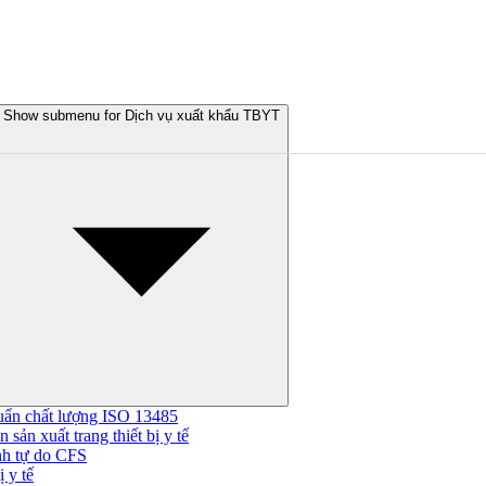
Show submenu for Dịch vụ xuất khẩu TBYT
uẩn chất lượng ISO 13485
 sản xuất trang thiết bị y tế
nh tự do CFS
 y tế