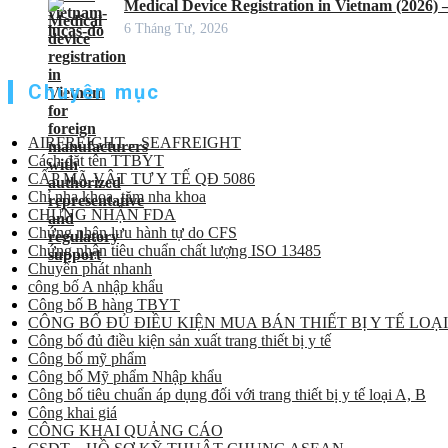
Medical Device Registration in Vietnam (2026)
6 Tháng Tư, 2026
Chuyên mục
AIRFREIGHT – SEAFREIGHT
Cách đặt tên TTBYT
CẤP MÃ VẬT TƯ Y TẾ QĐ 5086
Chỉ nha khoa, tăm nha khoa
CHỨNG NHẬN FDA
Chứng nhận lưu hành tự do CFS
Chứng nhận tiêu chuẩn chất lượng ISO 13485
Chuyển phát nhanh
công bố A nhập khẩu
Công bố B hàng TBYT
CÔNG BỐ ĐỦ ĐIỀU KIỆN MUA BÁN THIẾT BỊ Y TẾ LOẠI
Công bố đủ điều kiện sản xuất trang thiết bị y tế
Công bố mỹ phẩm
Công bố Mỹ phẩm Nhập khẩu
Công bố tiêu chuẩn áp dụng đối với trang thiết bị y tế loại A, B
Công khai giá
CÔNG KHAI QUẢNG CÁO