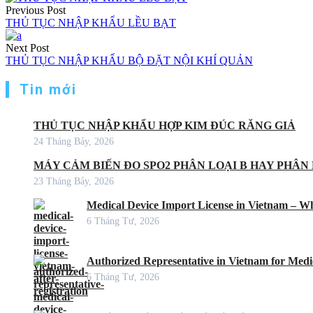
Previous Post
THỦ TỤC NHẬP KHẨU LỀU BẠT
Next Post
THỦ TỤC NHẬP KHẨU BỘ ĐẶT NỘI KHÍ QUẢN
Tin mới
THỦ TỤC NHẬP KHẨU HỢP KIM ĐÚC RĂNG GIẢ
24 Tháng Bảy, 2026
MÁY CẢM BIẾN ĐO SPO2 PHÂN LOẠI B HAY PHÂN 
23 Tháng Bảy, 2026
Medical Device Import License in Vietnam – Wh
6 Tháng Tư, 2026
Authorized Representative in Vietnam for Medic
6 Tháng Tư, 2026