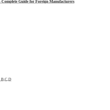
 – Complete Guide for Foreign Manufacturers
 B,C,D