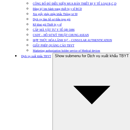
CÔNG BỐ ĐỦ ĐIỀU KIỆN MUA BÁN THIẾT BỊ Y TẾ LOẠI B,C,D
Đăng ký lưu hành trang thiết bị y tế BCD
Xin giấy phép nhập khẩu Thông tư 30
Dịch vụ làm hồ sơ thầu trọn gói
Kê khai giá Thiết bị y tế
CẤP MÃ VẬT TƯ Y TẾ QĐ 5086
CSDT – HỒ SƠ KỸ THUẬT CHUNG ASEAN
HỢP THỨC HÓA LÃNH SỰ – CONSULAR AUTHENTICATION
GIẤY PHÉP QUẢNG CÁO TBYT
Marketing authorization holder service of Medical devices
Show submenu for Dịch vụ xuất khẩu TBYT
Dịch vụ xuất khẩu TBYT