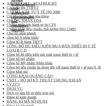
AIRFREIGHT – SEAFREIGHT
Cách đặt tên TTBYT
CẤP MÃ VẬT TƯ Y TẾ QĐ 5086
Chỉ nha khoa, tăm nha khoa
CHỨNG NHẬN FDA
Chứng nhận lưu hành tự do CFS
Chứng nhận tiêu chuẩn chất lượng ISO 13485
Chuyển phát nhanh
công bố A nhập khẩu
Công bố B hàng TBYT
CÔNG BỐ ĐỦ ĐIỀU KIỆN MUA BÁN THIẾT BỊ Y TẾ
LOẠI B,C,D
Công bố đủ điều kiện sản xuất trang thiết bị y tế
Công bố mỹ phẩm
Công bố Mỹ phẩm Nhập khẩu
Công bố tiêu chuẩn áp dụng đối với trang thiết bị y tế loại A, B
Công khai giá
CÔNG KHAI QUẢNG CÁO
CSDT – HỒ SƠ KỸ THUẬT CHUNG ASEAN
CV2373
DỊCH VỤ
Dịch vụ làm hồ sơ thầu trọn gói
Đăng kí kinh doanh
ĐĂNG KÍ MÃ SỐ DUNS
Đăng ký lưu hành