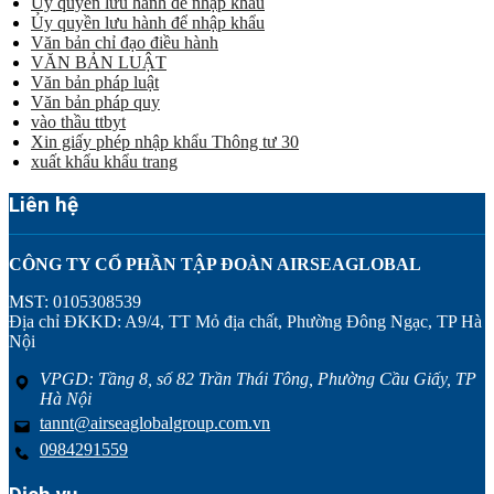
Uỷ quyền lưu hành để nhập khẩu
Ủy quyền lưu hành để nhập khẩu
Văn bản chỉ đạo điều hành
VĂN BẢN LUẬT
Văn bản pháp luật
Văn bản pháp quy
vào thầu ttbyt
Xin giấy phép nhập khẩu Thông tư 30
xuất khẩu khẩu trang
Liên hệ
CÔNG TY CỔ PHẦN TẬP ĐOÀN AIRSEAGLOBAL
MST: 0105308539
Địa chỉ ĐKKD: A9/4, TT Mỏ địa chất, Phường Đông Ngạc, TP Hà
Nội
VPGD: Tầng 8, số 82 Trần Thái Tông, Phường Cầu Giấy, TP
Hà Nội
tannt@airseaglobalgroup.com.vn
0984291559