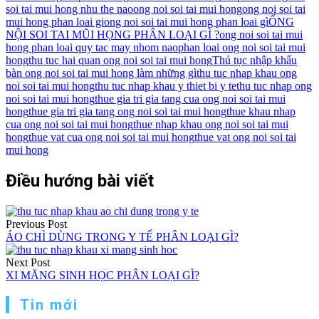
soi tai mui hong nhu the nao
ong noi soi tai mui hong
ong noi soi tai
mui hong phan loai gi
ong noi soi tai mui hong phan loai gì
ỐNG
NỘI SOI TAI MŨI HỌNG PHÂN LOẠI GÌ ?
ong noi soi tai mui
hong phan loai quy tac may nhom nao
phan loai ong noi soi tai mui
hong
thu tuc hai quan ong noi soi tai mui hong
Thủ tục nhập khẩu
bàn ong noi soi tai mui hong làm những gì
thu tuc nhap khau ong
noi soi tai mui hong
thu tuc nhap khau y thiet bi y te
thu tuc nhap ong
noi soi tai mui hong
thue gia tri gia tang cua ong noi soi tai mui
hong
thue gia tri gia tang ong noi soi tai mui hong
thue khau nhap
cua ong noi soi tai mui hong
thue nhap khau ong noi soi tai mui
hong
thue vat cua ong noi soi tai mui hong
thue vat ong noi soi tai
mui hong
Điều hướng bài viết
Previous Post
ÁO CHÌ DÙNG TRONG Y TẾ PHÂN LOẠI GÌ?
Next Post
XI MĂNG SINH HỌC PHÂN LOẠI GÌ?
Tin mới