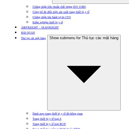
Chứng nhận tiêu chuẩn chất lượng ISO 13485
Công bố đủ điều kiện sản xuất trang thiết bị y tế
Chứng nhận lưu hành tự do CFS
Kiểm nghiệm thiết bị y tế
AIRFREIGHT – SEAFREIGHT
HẢI QUAN
Show submenu for Thủ tục các mặt hàng
Thủ tục các mặt hàng
Danh mục trang thiết bị y tế đã thông quan
Trang thiết bị y tế loại A
Trang thiết bị y tế loại BCD