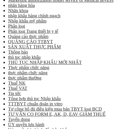
Marketing authorization holder service of Medical devices
nhãn hàng hóa
Nhãn khoa
nhập khẩu hàng chính ngạch
Nhập khẩu mỹ phẩm
Phân loại
Phân loại Trang thiết bị y tế
Quảng cáo thực phẩm
QUẢNG CÁO TTBYT
SẢN XUẤT THỰC PHẨM
Thông báo
thủ tục nhập khẩu
THỦ TỤC NHẬP KHẨU MỚI NHẤT
Thực phẩm chức năng
thực phẩm chức năng
thực phẩm thường
Thuế NK
Thuế VAT
Tin tức
Tổng hợp thủ tục Nhập khẩu
TTTBYT chuẩn đoán in vitro
Tự công bố đủ điều kiện mua bán TBYT loại BCD
TƯ VẤN CO FORM E, AK, D, EAV GIẢM THUẾ
Tuyển dụng
ỦY quyền lưu hành