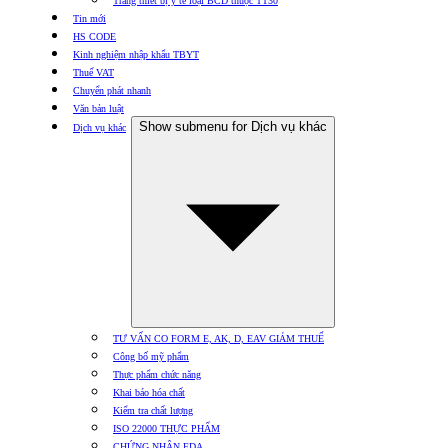
Trang thiết bị y tế loại BCD thuộc TT30
Tin mới
HS CODE
Kinh nghiệm nhập khẩu TBYT
Thuế VAT
Chuyển phát nhanh
Văn bản luật
Show submenu for Dịch vụ khác
Dịch vụ khác
TƯ VẤN CO FORM E, AK, D, EAV GIẢM THUẾ
Công bố mỹ phẩm
Thực phẩm chức năng
Khai báo hóa chất
Kiểm tra chất lượng
ISO 22000 THỰC PHẨM
CHỨNG NHẬN FDA