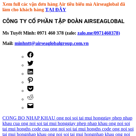
Xem full các vận đơn hàng Air tiêu biểu mà Airseaglobal đã
làm cho khách hàng
TẠI ĐÂY
CÔNG TY CỔ PHẦN TẬP ĐOÀN AIRSEAGLOBAL
Ms Tuyết Minh: 0971 460 378 (zalo:
zalo.me/0971460378)
Mail:
minhntt@airseaglobalgroup.com.vn
CONG BO NHAP KHAU ong noi soi tai mui hong
giay phep nhap
khau cua ong noi soi tai mui hong
giay phep nhap khau ong noi soi
tai mui hong
hs code cua ong noi soi tai mui hong
hs code ong noi soi
tai mui hong
nhap khau ong noi soi tai mui hong
nhap khau ong noi