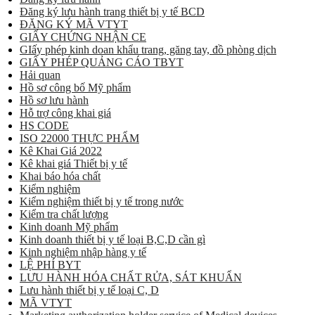
Đăng ký lưu hành trang thiết bị y tế BCD
ĐĂNG KÝ MÃ VTYT
GIẤY CHỨNG NHẬN CE
GIấy phép kinh doan khẩu trang, găng tay, đồ phòng dịch
GIẤY PHÉP QUẢNG CÁO TBYT
Hải quan
Hồ sơ công bố Mỹ phẩm
Hồ sơ lưu hành
Hỗ trợ công khai giá
HS CODE
ISO 22000 THỰC PHẨM
Kê Khai Giá 2022
Kê khai giá Thiết bị y tế
Khai báo hóa chất
Kiểm nghiệm
Kiểm nghiệm thiết bị y tế trong nước
Kiểm tra chất lượng
Kinh doanh Mỹ phẩm
Kinh doanh thiết bị y tế loại B,C,D cần gì
Kinh nghiệm nhập hàng y tế
LỆ PHÍ BYT
LƯU HÀNH HÓA CHẤT RỬA, SÁT KHUẨN
Lưu hành thiết bị y tế loại C, D
MÃ VTYT