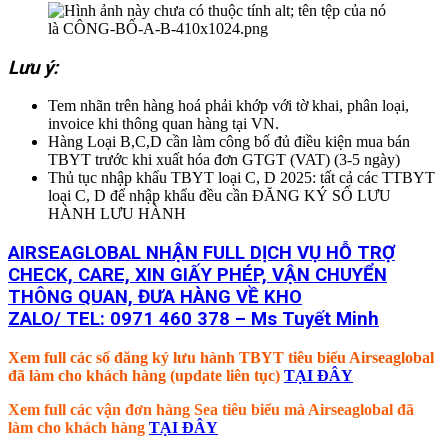
Lưu ý:
Tem nhãn trên hàng hoá phải khớp với tờ khai, phân loại,
invoice khi thông quan hàng tại VN.
Hàng Loại B,C,D cần làm công bố đủ điều kiện mua bán
TBYT trước khi xuất hóa đơn GTGT (VAT) (3-5 ngày)
Thủ tục nhập khẩu TBYT loại C, D 2025: tất cả các TTBYT
loại C, D để nhập khẩu đều cần ĐĂNG KÝ SỐ LƯU
HÀNH LƯU HÀNH
AIRSEAGLOBAL NHẬN FULL DỊCH VỤ HỖ TRỢ
CHECK, CARE, XIN GIẤY PHÉP, VẬN CHUYỂN
THÔNG QUAN, ĐƯA HÀNG VỀ KHO
ZALO/ TEL: 0971 460 378 – Ms Tuyết Minh
Xem full các số đăng ký lưu hành TBYT tiêu biểu Airseaglobal
đã làm cho khách hàng (update liên tục)
TẠI ĐÂY
Xem full các vận đơn hàng Sea tiêu biểu mà Airseaglobal đã
làm cho khách hàng
TẠI ĐÂY