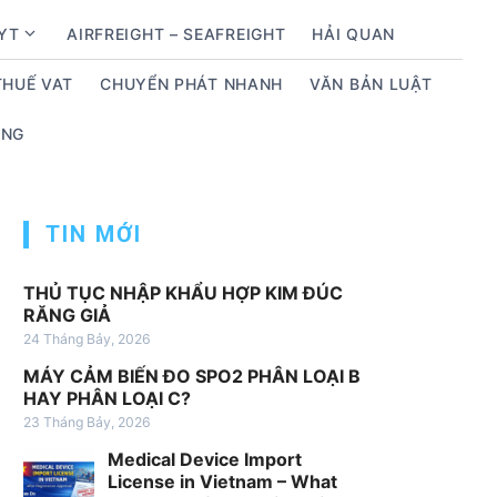
BYT
AIRFREIGHT – SEAFREIGHT
HẢI QUAN
S
h
THUẾ VAT
CHUYỂN PHÁT NHANH
VĂN BẢN LUẬT
o
w
ỤNG
s
u
b
m
TIN MỚI
e
n
THỦ TỤC NHẬP KHẨU HỢP KIM ĐÚC
u
RĂNG GIẢ
f
24 Tháng Bảy, 2026
o
MÁY CẢM BIẾN ĐO SPO2 PHÂN LOẠI B
r
HAY PHÂN LOẠI C?
D
23 Tháng Bảy, 2026
ị
Medical Device Import
c
License in Vietnam – What