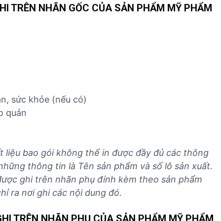
 GHI TRÊN NHÃN GỐC CỦA SẢN PHẨM MỸ PHẨM
àn, sức khỏe (nếu có)
o quản
 liệu bao gói không thể in được đầy đủ các thông
 những thông tin là Tên sản phẩm và số lô sản xuất.
 được ghi trên nhãn phụ đính kèm theo sản phẩm
 ra nơi ghi các nội dung đó.
I GHI TRÊN NHÃN PHỤ CỦA SẢN PHẨM MỸ PHẨM