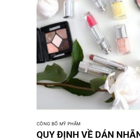
ủ
t
ụ
c
c
á
c
m
ặ
t
h
à
n
g
CÔNG BỐ MỸ PHẨM
QUY ĐỊNH VỀ DÁN NHÃ