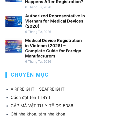
h
Happens After Registration?
v
6 Tháng Tư, 2026
ụ
Authorized Representative in
x
Vietnam for Medical Devices
u
(2026)
ấ
6 Tháng Tư, 2026
t
Medical Device Registration
k
in Vietnam (2026) –
h
Complete Guide for Foreign
Manufacturers
ẩ
6 Tháng Tư, 2026
u
T
CHUYÊN MỤC
B
Y
T
AIRFREIGHT – SEAFREIGHT
Cách đặt tên TTBYT
CẤP MÃ VẬT TƯ Y TẾ QĐ 5086
Chỉ nha khoa, tăm nha khoa