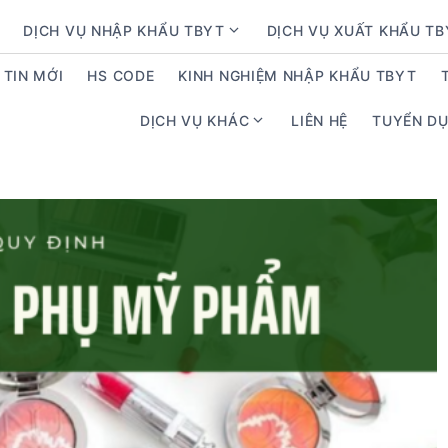
DỊCH VỤ NHẬP KHẨU TBYT
DỊCH VỤ XUẤT KHẨU T
S
h
TIN MỚI
HS CODE
KINH NGHIỆM NHẬP KHẨU TBYT
o
w
DỊCH VỤ KHÁC
LIÊN HỆ
TUYỂN D
S
s
h
u
o
b
w
m
s
e
u
n
b
u
m
f
e
o
n
r
u
D
f
ị
o
c
r