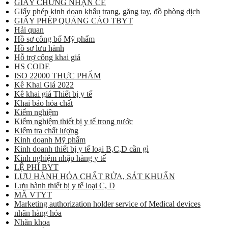
GIẤY CHỨNG NHẬN CE
GIấy phép kinh doan khẩu trang, găng tay, đồ phòng dịch
GIẤY PHÉP QUẢNG CÁO TBYT
Hải quan
Hồ sơ công bố Mỹ phẩm
Hồ sơ lưu hành
Hỗ trợ công khai giá
HS CODE
ISO 22000 THỰC PHẨM
Kê Khai Giá 2022
Kê khai giá Thiết bị y tế
Khai báo hóa chất
Kiểm nghiệm
Kiểm nghiệm thiết bị y tế trong nước
Kiểm tra chất lượng
Kinh doanh Mỹ phẩm
Kinh doanh thiết bị y tế loại B,C,D cần gì
Kinh nghiệm nhập hàng y tế
LỆ PHÍ BYT
LƯU HÀNH HÓA CHẤT RỬA, SÁT KHUẨN
Lưu hành thiết bị y tế loại C, D
MÃ VTYT
Marketing authorization holder service of Medical devices
nhãn hàng hóa
Nhãn khoa