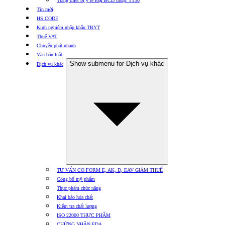
Trang thiết bị y tế loại BCD thuộc TT30
Tin mới
HS CODE
Kinh nghiệm nhập khẩu TBYT
Thuế VAT
Chuyển phát nhanh
Văn bản luật
Show submenu for Dịch vụ khác
Dịch vụ khác
TƯ VẤN CO FORM E, AK, D, EAV GIẢM THUẾ
Công bố mỹ phẩm
Thực phẩm chức năng
Khai báo hóa chất
Kiểm tra chất lượng
ISO 22000 THỰC PHẨM
CHỨNG NHẬN FDA