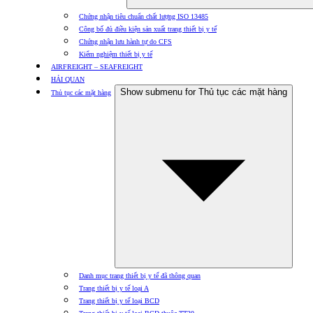
Chứng nhận tiêu chuẩn chất lượng ISO 13485
Công bố đủ điều kiện sản xuất trang thiết bị y tế
Chứng nhận lưu hành tự do CFS
Kiểm nghiệm thiết bị y tế
AIRFREIGHT – SEAFREIGHT
HẢI QUAN
Show submenu for Thủ tục các mặt hàng
Thủ tục các mặt hàng
Danh mục trang thiết bị y tế đã thông quan
Trang thiết bị y tế loại A
Trang thiết bị y tế loại BCD