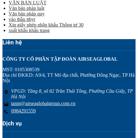
VĂN BẢN LUẬT
Văn bản pháp luật
Văn bản pháp quy
vào thầu ttbyt
Xin giấy phép nhập khẩu Thông tư 30
xuất khẩu khẩu trang
Liên hệ
CÔNG TY CỔ PHẦN TẬP ĐOÀN AIRSEAGLOBAL
MST: 0105308539
Địa chỉ ĐKKD: A9/4, TT Mỏ địa chất, Phường Đông Ngạc, TP Hà
Nội
VPGD: Tầng 8, số 82 Trần Thái Tông, Phường Cầu Giấy, TP
Hà Nội
tannt@airseaglobalgroup.com.vn
0984291559
Dịch vụ