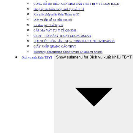
CÔNG BỐ ĐỦ ĐIỀU KIỆN MUA BÁN THIẾT BỊ Y TẾ LOẠI B,C,D
Đăng ký lưu hành trang thiết bị y tế BCD
Xin giấy phép nhập khẩu Thông tư 30
Dịch vụ làm hồ sơ thầu trọn gói
Kê khai giá Thiết bị y tế
CẤP MÃ VẬT TƯ Y TẾ QĐ 5086
CSDT – HỒ SƠ KỸ THUẬT CHUNG ASEAN
HỢP THỨC HÓA LÃNH SỰ – CONSULAR AUTHENTICATION
GIẤY PHÉP QUẢNG CÁO TBYT
Marketing authorization holder service of Medical devices
Show submenu for Dịch vụ xuất khẩu TBYT
Dịch vụ xuất khẩu TBYT