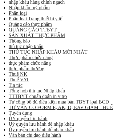
nhập khẩu hàng chính ngạch
Nhập khẩu mỹ phẩm
Phân loại
Phân loại Trang thiết bị y tế
Quảng cáo thực phẩm
QUẢNG CÁO TTBYT
SẢN XUẤT THỰC PHẨM
Thông báo
thủ tục nhập khẩu
THỦ TỤC NHẬP KHẨU MỚI NHẤT
Thực phẩm chức năng
thực phẩm chức năng
thực phẩm thường
Thuế NK
Thuế VAT
Tin tức
Tổng hợp thủ tục Nhập khẩu
TTTBYT chuẩn đoán in vitro
Tự công bố đủ điều kiện mua bán TBYT loại BCD
TƯ VẤN CO FORM E, AK, D, EAV GIẢM THUẾ
Tuyển dụng
ỦY quyền lưu hành
Uỷ quyền lưu hành để nhập khẩu
Ủy quyền lưu hành để nhập khẩu
Văn bản chỉ đạo điều hành