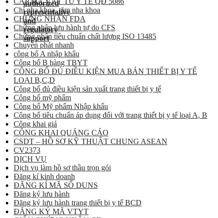
CẤP MÃ VẬT TƯ Y TẾ QĐ 5086
Chỉ nha khoa, tăm nha khoa
CHỨNG NHẬN FDA
Chứng nhận lưu hành tự do CFS
Chứng nhận tiêu chuẩn chất lượng ISO 13485
Chuyển phát nhanh
công bố A nhập khẩu
Công bố B hàng TBYT
CÔNG BỐ ĐỦ ĐIỀU KIỆN MUA BÁN THIẾT BỊ Y TẾ
LOẠI B,C,D
Công bố đủ điều kiện sản xuất trang thiết bị y tế
Công bố mỹ phẩm
Công bố Mỹ phẩm Nhập khẩu
Công bố tiêu chuẩn áp dụng đối với trang thiết bị y tế loại A, B
Công khai giá
CÔNG KHAI QUẢNG CÁO
CSDT – HỒ SƠ KỸ THUẬT CHUNG ASEAN
CV2373
DỊCH VỤ
Dịch vụ làm hồ sơ thầu trọn gói
Đăng kí kinh doanh
ĐĂNG KÍ MÃ SỐ DUNS
Đăng ký lưu hành
Đăng ký lưu hành trang thiết bị y tế BCD
ĐĂNG KÝ MÃ VTYT