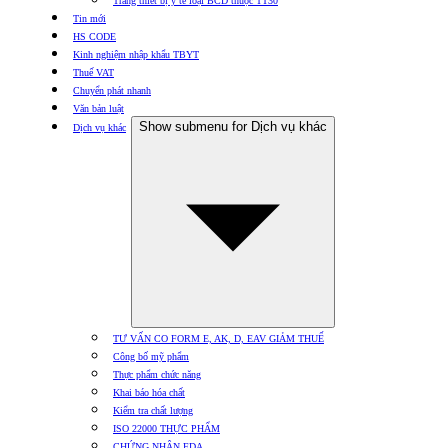
Trang thiết bị y tế loại BCD thuộc TT30
Tin mới
HS CODE
Kinh nghiệm nhập khẩu TBYT
Thuế VAT
Chuyển phát nhanh
Văn bản luật
Show submenu for Dịch vụ khác
Dịch vụ khác
TƯ VẤN CO FORM E, AK, D, EAV GIẢM THUẾ
Công bố mỹ phẩm
Thực phẩm chức năng
Khai báo hóa chất
Kiểm tra chất lượng
ISO 22000 THỰC PHẨM
CHỨNG NHẬN FDA