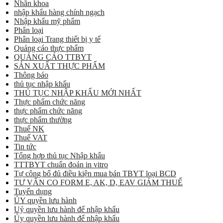
Nhãn khoa
nhập khẩu hàng chính ngạch
Nhập khẩu mỹ phẩm
Phân loại
Phân loại Trang thiết bị y tế
Quảng cáo thực phẩm
QUẢNG CÁO TTBYT
SẢN XUẤT THỰC PHẨM
Thông báo
thủ tục nhập khẩu
THỦ TỤC NHẬP KHẨU MỚI NHẤT
Thực phẩm chức năng
thực phẩm chức năng
thực phẩm thường
Thuế NK
Thuế VAT
Tin tức
Tổng hợp thủ tục Nhập khẩu
TTTBYT chuẩn đoán in vitro
Tự công bố đủ điều kiện mua bán TBYT loại BCD
TƯ VẤN CO FORM E, AK, D, EAV GIẢM THUẾ
Tuyển dụng
ỦY quyền lưu hành
Uỷ quyền lưu hành để nhập khẩu
Ủy quyền lưu hành để nhập khẩu