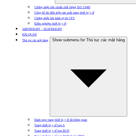
Chứng nhận tiêu chuẩn chất lượng ISO 13485
Công bố đủ điều kiện sản xuất trang thiết bị y tế
Chứng nhận lưu hành tự do CFS
Kiểm nghiệm thiết bị y tế
AIRFREIGHT – SEAFREIGHT
HẢI QUAN
Show submenu for Thủ tục các mặt hàng
Thủ tục các mặt hàng
Danh mục trang thiết bị y tế đã thông quan
Trang thiết bị y tế loại A
Trang thiết bị y tế loại BCD