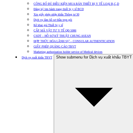
CÔNG BỐ ĐỦ ĐIỀU KIỆN MUA BÁN THIẾT BỊ Y TẾ LOẠI B,C,D
Đăng ký lưu hành trang thiết bị y tế BCD
Xin giấy phép nhập khẩu Thông tư 30
Dịch vụ làm hồ sơ thầu trọn gói
Kê khai giá Thiết bị y tế
CẤP MÃ VẬT TƯ Y TẾ QĐ 5086
CSDT – HỒ SƠ KỸ THUẬT CHUNG ASEAN
HỢP THỨC HÓA LÃNH SỰ – CONSULAR AUTHENTICATION
GIẤY PHÉP QUẢNG CÁO TBYT
Marketing authorization holder service of Medical devices
Show submenu for Dịch vụ xuất khẩu TBYT
Dịch vụ xuất khẩu TBYT