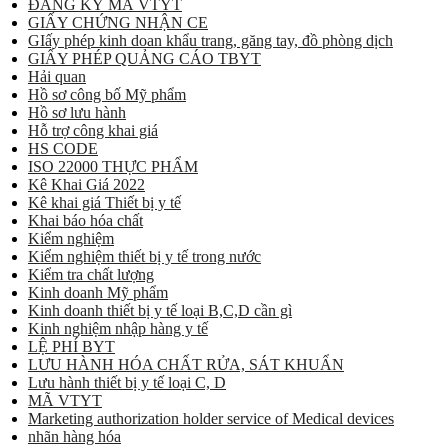
ĐĂNG KÝ MÃ VTYT
GIẤY CHỨNG NHẬN CE
GIấy phép kinh doan khẩu trang, găng tay, đồ phòng dịch
GIẤY PHÉP QUẢNG CÁO TBYT
Hải quan
Hồ sơ công bố Mỹ phẩm
Hồ sơ lưu hành
Hỗ trợ công khai giá
HS CODE
ISO 22000 THỰC PHẨM
Kê Khai Giá 2022
Kê khai giá Thiết bị y tế
Khai báo hóa chất
Kiểm nghiệm
Kiểm nghiệm thiết bị y tế trong nước
Kiểm tra chất lượng
Kinh doanh Mỹ phẩm
Kinh doanh thiết bị y tế loại B,C,D cần gì
Kinh nghiệm nhập hàng y tế
LỆ PHÍ BYT
LƯU HÀNH HÓA CHẤT RỬA, SÁT KHUẨN
Lưu hành thiết bị y tế loại C, D
MÃ VTYT
Marketing authorization holder service of Medical devices
nhãn hàng hóa