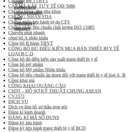
Cách đặt tên TTBYT
CẤP MÃ VẬT TƯ Y TẾ QĐ 5086
Chỉ nha khoa, tăm nha khoa
CHỨNG NHẬN FDA
Chứng nhận lưu hành tự do CFS
Chứng nhận tiêu chuẩn chất lượng ISO 13485
Chuyển phát nhanh
công bố A nhập khẩu
Công bố B hàng TBYT
CÔNG BỐ ĐỦ ĐIỀU KIỆN MUA BÁN THIẾT BỊ Y TẾ
LOẠI B,C,D
Công bố đủ điều kiện sản xuất trang thiết bị y tế
Công bố mỹ phẩm
Công bố Mỹ phẩm Nhập khẩu
Công bố tiêu chuẩn áp dụng đối với trang thiết bị y tế loại A, B
Công khai giá
CÔNG KHAI QUẢNG CÁO
CSDT – HỒ SƠ KỸ THUẬT CHUNG ASEAN
CV2373
DỊCH VỤ
Dịch vụ làm hồ sơ thầu trọn gói
Đăng kí kinh doanh
ĐĂNG KÍ MÃ SỐ DUNS
Đăng ký lưu hành
Đăng ký lưu hành trang thiết bị y tế BCD