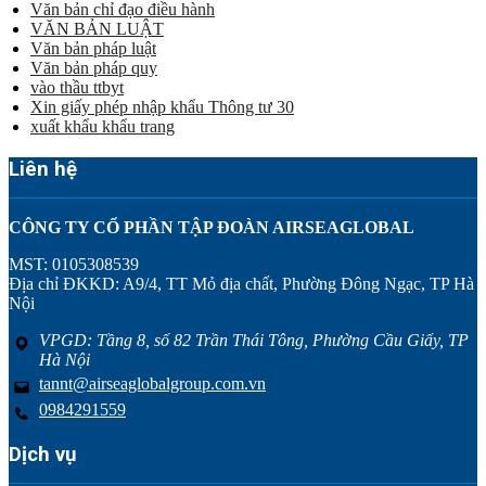
Văn bản chỉ đạo điều hành
VĂN BẢN LUẬT
Văn bản pháp luật
Văn bản pháp quy
vào thầu ttbyt
Xin giấy phép nhập khẩu Thông tư 30
xuất khẩu khẩu trang
Liên hệ
CÔNG TY CỔ PHẦN TẬP ĐOÀN AIRSEAGLOBAL
MST: 0105308539
Địa chỉ ĐKKD: A9/4, TT Mỏ địa chất, Phường Đông Ngạc, TP Hà
Nội
VPGD: Tầng 8, số 82 Trần Thái Tông, Phường Cầu Giấy, TP
Hà Nội
tannt@airseaglobalgroup.com.vn
0984291559
Dịch vụ