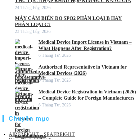
THỦ TỤC NHẬP KHẨU HỢP KIM ĐÚC RĂNG GIẢ
24 Tháng Bảy, 2026
MÁY CẢM BIẾN ĐO SPO2 PHÂN LOẠI B HAY
PHÂN LOẠI C?
23 Tháng Bảy, 2026
Medical Device Import License in Vietnam –
What Happens After Registration?
6 Tháng Tư, 2026
Authorized Representative in Vietnam for
Medical Devices (2026)
6 Tháng Tư, 2026
Medical Device Registration in Vietnam (2026)
– Complete Guide for Foreign Manufacturers
6 Tháng Tư, 2026
Chuyên mục
AIRFREIGHT – SEAFREIGHT