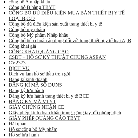
công bố A nhập khẩu
Công bố B hàng TBYT
CÔNG BỐ ĐỦ ĐIỀU KIỆN MUA BÁN THIẾT BỊ Y TẾ
LOẠI B,C,D
Công bố đủ điều kiện sản xuất trang thiết bị y tế
Công bố mỹ phẩm
Công bố Mỹ phẩm Nhập khẩu
Công bố tiêu chuẩn áp dụng đối với trang thiết bị y tế loại A, B
Công khai giá
CÔNG KHAI QUẢNG CÁO
CSDT – HỒ SƠ KỸ THUẬT CHUNG ASEAN
CV2373
DỊCH VỤ
Dịch vụ làm hồ sơ thầu trọn gói
Đăng kí kinh doanh
ĐĂNG KÍ MÃ SỐ DUNS
Đăng ký lưu hành
Đăng ký lưu hành trang thiết bị y tế BCD
ĐĂNG KÝ MÃ VTYT
GIẤY CHỨNG NHẬN CE
GIấy phép kinh doan khẩu trang, găng tay, đồ phòng dịch
GIẤY PHÉP QUẢNG CÁO TBYT
Hải quan
Hồ sơ công bố Mỹ phẩm
Hồ sơ lưu hành