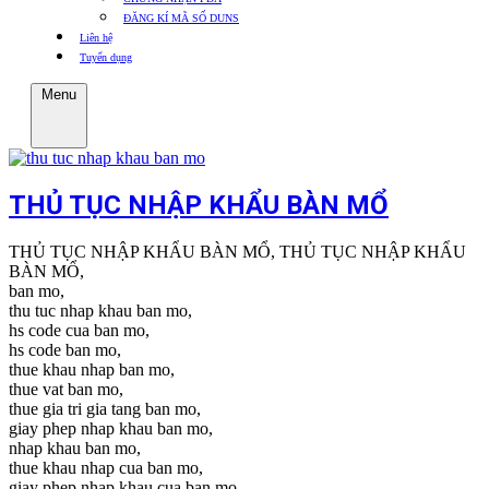
ĐĂNG KÍ MÃ SỐ DUNS
Liên hệ
Tuyển dụng
Menu
THỦ TỤC NHẬP KHẨU BÀN MỔ
THỦ TỤC NHẬP KHẨU BÀN MỔ, THỦ TỤC NHẬP KHẨU
BÀN MỔ,
ban mo,
thu tuc nhap khau ban mo,
hs code cua ban mo,
hs code ban mo,
thue khau nhap ban mo,
thue vat ban mo,
thue gia tri gia tang ban mo,
giay phep nhap khau ban mo,
nhap khau ban mo,
thue khau nhap cua ban mo,
giay phep nhap khau cua ban mo,