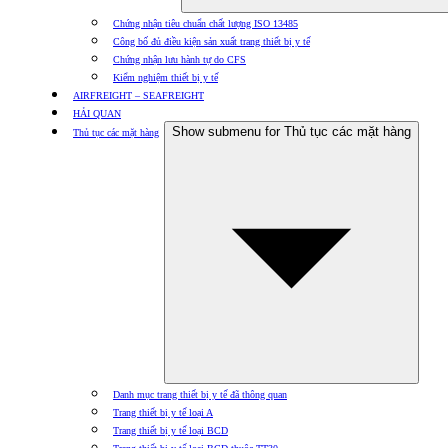
Chứng nhận tiêu chuẩn chất lượng ISO 13485
Công bố đủ điều kiện sản xuất trang thiết bị y tế
Chứng nhận lưu hành tự do CFS
Kiểm nghiệm thiết bị y tế
AIRFREIGHT – SEAFREIGHT
HẢI QUAN
Show submenu for Thủ tục các mặt hàng
Thủ tục các mặt hàng
Danh mục trang thiết bị y tế đã thông quan
Trang thiết bị y tế loại A
Trang thiết bị y tế loại BCD