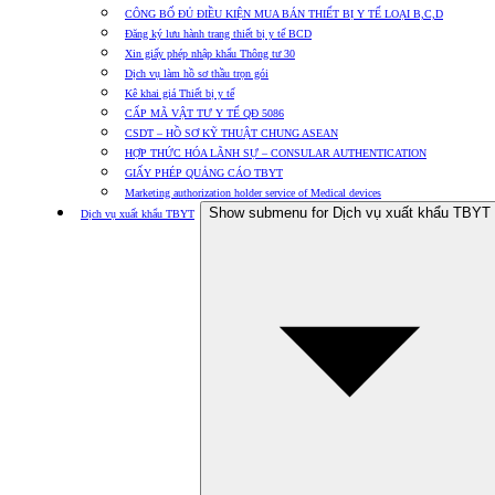
CÔNG BỐ ĐỦ ĐIỀU KIỆN MUA BÁN THIẾT BỊ Y TẾ LOẠI B,C,D
Đăng ký lưu hành trang thiết bị y tế BCD
Xin giấy phép nhập khẩu Thông tư 30
Dịch vụ làm hồ sơ thầu trọn gói
Kê khai giá Thiết bị y tế
CẤP MÃ VẬT TƯ Y TẾ QĐ 5086
CSDT – HỒ SƠ KỸ THUẬT CHUNG ASEAN
HỢP THỨC HÓA LÃNH SỰ – CONSULAR AUTHENTICATION
GIẤY PHÉP QUẢNG CÁO TBYT
Marketing authorization holder service of Medical devices
Show submenu for Dịch vụ xuất khẩu TBYT
Dịch vụ xuất khẩu TBYT