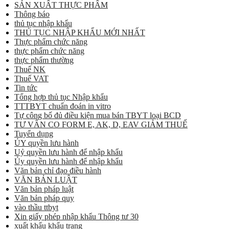
SẢN XUẤT THỰC PHẨM
Thông báo
thủ tục nhập khẩu
THỦ TỤC NHẬP KHẨU MỚI NHẤT
Thực phẩm chức năng
thực phẩm chức năng
thực phẩm thường
Thuế NK
Thuế VAT
Tin tức
Tổng hợp thủ tục Nhập khẩu
TTTBYT chuẩn đoán in vitro
Tự công bố đủ điều kiện mua bán TBYT loại BCD
TƯ VẤN CO FORM E, AK, D, EAV GIẢM THUẾ
Tuyển dụng
ỦY quyền lưu hành
Uỷ quyền lưu hành để nhập khẩu
Ủy quyền lưu hành để nhập khẩu
Văn bản chỉ đạo điều hành
VĂN BẢN LUẬT
Văn bản pháp luật
Văn bản pháp quy
vào thầu ttbyt
Xin giấy phép nhập khẩu Thông tư 30
xuất khẩu khẩu trang