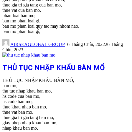
thue gia tri gia tang cua ban mo,
thue vat cua ban mo,
phan loai ban mo,
ban mo phan loai gi,
ban mo phan loai quy tac may nhom nao,
ban mo phan loai gì,
AIRSEAGLOBAL GROUP
16 Tháng Chín, 2022
26 Tháng
Chín, 2023
THỦ TỤC NHẬP KHẨU BÀN MỔ
THỦ TỤC NHẬP KHẨU BÀN MỔ,
ban mo,
thu tuc nhap khau ban mo,
hs code cua ban mo,
hs code ban mo,
thue khau nhap ban mo,
thue vat ban mo,
thue gia tri gia tang ban mo,
giay phep nhap khau ban mo,
nhap khau ban mo,