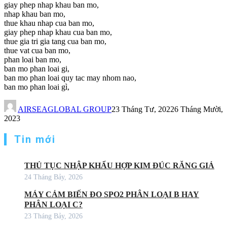
giay phep nhap khau ban mo,
nhap khau ban mo,
thue khau nhap cua ban mo,
giay phep nhap khau cua ban mo,
thue gia tri gia tang cua ban mo,
thue vat cua ban mo,
phan loai ban mo,
ban mo phan loai gi,
ban mo phan loai quy tac may nhom nao,
ban mo phan loai gì,
AIRSEAGLOBAL GROUP
23 Tháng Tư, 2022
6 Tháng Mười,
2023
Tin mới
THỦ TỤC NHẬP KHẨU HỢP KIM ĐÚC RĂNG GIẢ
24 Tháng Bảy, 2026
MÁY CẢM BIẾN ĐO SPO2 PHÂN LOẠI B HAY
PHÂN LOẠI C?
23 Tháng Bảy, 2026