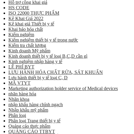
Hỗ trợ công khai giá
HS CODE
ISO 22000 THỰC PHẨM
Kê Khai Giá 2022
Kê khai giá Thiết bị y tế
Khai báo hóa chất
Kiểm nghiệm
Kiểm nghiệm thiết bị y tế trong nước
Kiểm tra chất lượng
Kinh doanh Mỹ phẩm
Kinh doanh thiết bị y tế loại B,C,D cần gì
Kinh nghiệm nhập hàng y tế
LỆ PHÍ BYT
LƯU HÀNH HÓA CHẤT RỬA, SÁT KHUẨN
Lưu hành thiết bị y tế loại C, D
MÃ VTYT
Marketing authorization holder service of Medical devices
nhãn hàng hóa
Nhãn khoa
nhập khẩu hàng chính ngạch
Nhập khẩu mỹ phẩm
Phân loại
Phân loại Trang thiết bị y tế
Quảng cáo thực phẩm
QUẢNG CÁO TTBYT