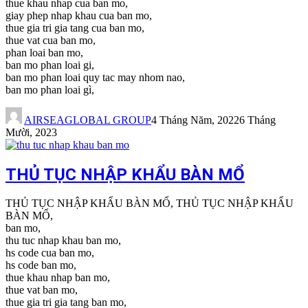
thue khau nhap cua ban mo,
giay phep nhap khau cua ban mo,
thue gia tri gia tang cua ban mo,
thue vat cua ban mo,
phan loai ban mo,
ban mo phan loai gi,
ban mo phan loai quy tac may nhom nao,
ban mo phan loai gì,
AIRSEAGLOBAL GROUP
4 Tháng Năm, 2022
6 Tháng
Mười, 2023
THỦ TỤC NHẬP KHẨU BÀN MỔ
THỦ TỤC NHẬP KHẨU BÀN MỔ, THỦ TỤC NHẬP KHẨU
BÀN MỔ,
ban mo,
thu tuc nhap khau ban mo,
hs code cua ban mo,
hs code ban mo,
thue khau nhap ban mo,
thue vat ban mo,
thue gia tri gia tang ban mo,