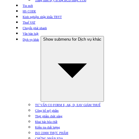
Trang thiết bị y tế loại BCD thuộc TT30
Tin mới
HS CODE
Kinh nghiệm nhập khẩu TBYT
Thuế VAT
Chuyển phát nhanh
Văn bản luật
Show submenu for Dịch vụ khác
Dịch vụ khác
TƯ VẤN CO FORM E, AK, D, EAV GIẢM THUẾ
Công bố mỹ phẩm
Thực phẩm chức năng
Khai báo hóa chất
Kiểm tra chất lượng
ISO 22000 THỰC PHẨM
CHỨNG NHẬN FDA