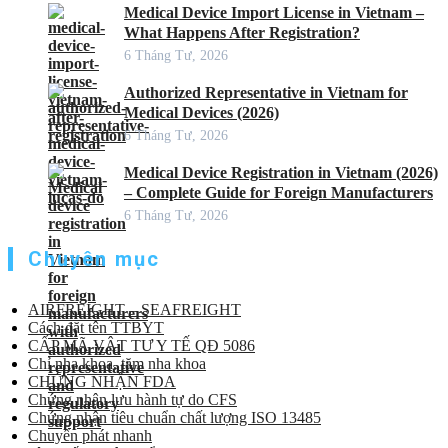
Medical Device Import License in Vietnam –
What Happens After Registration?
6 Tháng Tư, 2026
Authorized Representative in Vietnam for
Medical Devices (2026)
6 Tháng Tư, 2026
Medical Device Registration in Vietnam (2026)
– Complete Guide for Foreign Manufacturers
6 Tháng Tư, 2026
Chuyên mục
AIRFREIGHT – SEAFREIGHT
Cách đặt tên TTBYT
CẤP MÃ VẬT TƯ Y TẾ QĐ 5086
Chỉ nha khoa, tăm nha khoa
CHỨNG NHẬN FDA
Chứng nhận lưu hành tự do CFS
Chứng nhận tiêu chuẩn chất lượng ISO 13485
Chuyển phát nhanh