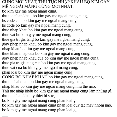
CỨNG MỚI NHẤT, THỦ TỤC NHẬP KHẨU BỘ KIM GÂY
MÊ NGOÀI MÀNG CỨNG MỚI NHẤT,
bo kim gay me ngoai mang cung,
thu tuc nhap khau bo kim gay me ngoai mang cung,
hs code cua bo kim gay me ngoai mang cung,
hs code bo kim gay me ngoai mang cung,
thue nhap khau bo kim gay me ngoai mang cung,
thue vat bo kim gay me ngoai mang cung,
thue gia tri gia tang bo kim gay me ngoai mang cung,
giay phep nhap khau bo kim gay me ngoai mang cung,
nhap khau bo kim gay me ngoai mang cung,
thue khau nhap cua bo kim gay me ngoai mang cung,
giay phep nhap khau cua bo kim gay me ngoai mang cung,
thue gia tri gia tang cua bo kim gay me ngoai mang cung,
thue vat cua bo kim gay me ngoai mang cung,
phan loai bo kim gay me ngoai mang cung,
CONG BO NHAP KHAU bo kim gay me ngoai mang cung,
thu tuc hai quan bo kim gay me ngoai mang cung,
nhap khau bo kim gay me ngoai mang cung nhu the nao,
Thủ tục nhập khẩu bo kim gay me ngoai mang cung làm những gì,
thu tuc nhap khau y thiet bi y te,
bo kim gay me ngoai mang cung phan loai gi,
bo kim gay me ngoai mang cung phan loai quy tac may nhom nao,
bo kim gay me ngoai mang cung phan loai gì,