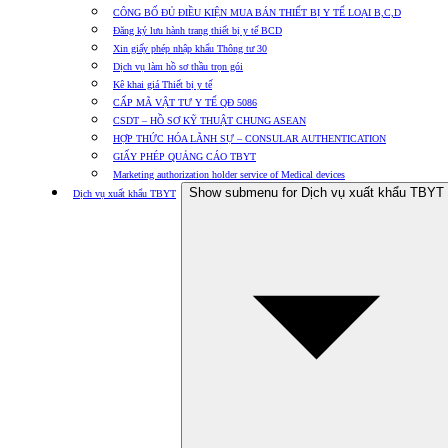
CÔNG BỐ ĐỦ ĐIỀU KIỆN MUA BÁN THIẾT BỊ Y TẾ LOẠI B,C,D
Đăng ký lưu hành trang thiết bị y tế BCD
Xin giấy phép nhập khẩu Thông tư 30
Dịch vụ làm hồ sơ thầu trọn gói
Kê khai giá Thiết bị y tế
CẤP MÃ VẬT TƯ Y TẾ QĐ 5086
CSDT – HỒ SƠ KỸ THUẬT CHUNG ASEAN
HỢP THỨC HÓA LÃNH SỰ – CONSULAR AUTHENTICATION
GIẤY PHÉP QUẢNG CÁO TBYT
Marketing authorization holder service of Medical devices
Show submenu for Dịch vụ xuất khẩu TBYT
Dịch vụ xuất khẩu TBYT