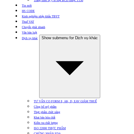
Trang thiết bị y tế loại BCD thuộc TT30
Tin mới
HS CODE
Kinh nghiệm nhập khẩu TBYT
Thuế VAT
Chuyển phát nhanh
Văn bản luật
Show submenu for Dịch vụ khác
Dịch vụ khác
TƯ VẤN CO FORM E, AK, D, EAV GIẢM THUẾ
Công bố mỹ phẩm
Thực phẩm chức năng
Khai báo hóa chất
Kiểm tra chất lượng
ISO 22000 THỰC PHẨM
CHỨNG NHẬN FDA