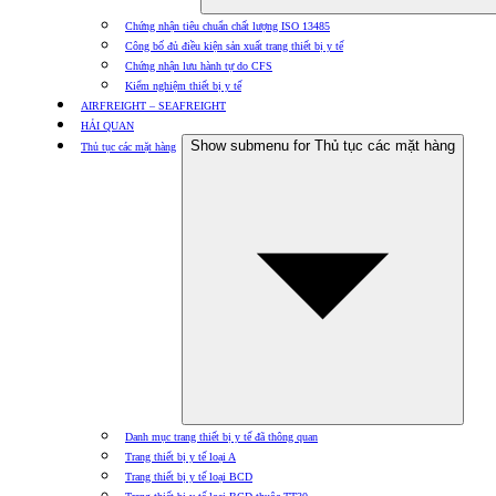
Chứng nhận tiêu chuẩn chất lượng ISO 13485
Công bố đủ điều kiện sản xuất trang thiết bị y tế
Chứng nhận lưu hành tự do CFS
Kiểm nghiệm thiết bị y tế
AIRFREIGHT – SEAFREIGHT
HẢI QUAN
Show submenu for Thủ tục các mặt hàng
Thủ tục các mặt hàng
Danh mục trang thiết bị y tế đã thông quan
Trang thiết bị y tế loại A
Trang thiết bị y tế loại BCD