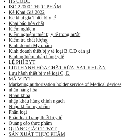
HS CODE
ISO 22000 THỰC PHẨM
Kê Khai Giá 2022
Kê khai giá Thiết bị y tế
Khai báo hóa chất
Kiểm nghiệm
Kiểm nghiệm thiết bị y tế trong nước
Kiểm tra chất lượng
Kinh doanh Mỹ phẩm
Kinh doanh thiết bị y tế loại B,C,D cần gì
Kinh nghiệm nhập hàng y tế
LỆ PHÍ BYT
LƯU HÀNH HÓA CHẤT RỬA, SÁT KHUẨN
Lưu hành thiết bị y tế loại C, D
MÃ VTYT
Marketing authorization holder service of Medical devices
nhãn hàng hóa
Nhãn khoa
nhập khẩu hàng chính ngạch
Nhập khẩu mỹ phẩm
Phân loại
Phân loại Trang thiết bị y tế
Quảng cáo thực phẩm
QUẢNG CÁO TTBYT
SẢN XUẤT THỰC PHẨM