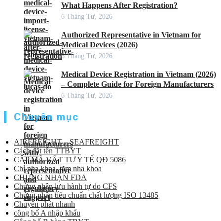
What Happens After Registration?
6 Tháng Tư, 2026
Authorized Representative in Vietnam for
Medical Devices (2026)
6 Tháng Tư, 2026
Medical Device Registration in Vietnam (2026)
– Complete Guide for Foreign Manufacturers
6 Tháng Tư, 2026
Chuyên mục
AIRFREIGHT – SEAFREIGHT
Cách đặt tên TTBYT
CẤP MÃ VẬT TƯ Y TẾ QĐ 5086
Chỉ nha khoa, tăm nha khoa
CHỨNG NHẬN FDA
Chứng nhận lưu hành tự do CFS
Chứng nhận tiêu chuẩn chất lượng ISO 13485
Chuyển phát nhanh
công bố A nhập khẩu