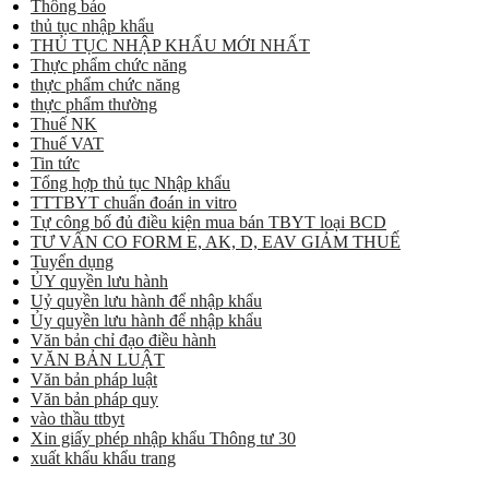
Thông báo
thủ tục nhập khẩu
THỦ TỤC NHẬP KHẨU MỚI NHẤT
Thực phẩm chức năng
thực phẩm chức năng
thực phẩm thường
Thuế NK
Thuế VAT
Tin tức
Tổng hợp thủ tục Nhập khẩu
TTTBYT chuẩn đoán in vitro
Tự công bố đủ điều kiện mua bán TBYT loại BCD
TƯ VẤN CO FORM E, AK, D, EAV GIẢM THUẾ
Tuyển dụng
ỦY quyền lưu hành
Uỷ quyền lưu hành để nhập khẩu
Ủy quyền lưu hành để nhập khẩu
Văn bản chỉ đạo điều hành
VĂN BẢN LUẬT
Văn bản pháp luật
Văn bản pháp quy
vào thầu ttbyt
Xin giấy phép nhập khẩu Thông tư 30
xuất khẩu khẩu trang