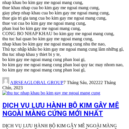
nhap khau bo kim gay me ngoai mang cung,
thue khau nhap cua bo kim gay me ngoai mang cung,
giay phep nhap khau cua bo kim gay me ngoai mang cung,
thue gia tri gia tang cua bo kim gay me ngoai mang cung,
thue vat cua bo kim gay me ngoai mang cung,
phan loai bo kim gay me ngoai mang cung,
CONG BO NHAP KHAU bo kim gay me ngoai mang cung,
thu tuc hai quan bo kim gay me ngoai mang cung,
nhap khau bo kim gay me ngoai mang cung nhu the nao,
Thủ tục nhập khẩu bo kim gay me ngoai mang cung làm những gì,
thu tuc nhap khau y thiet bi y te,
bo kim gay me ngoai mang cung phan loai gi,
bo kim gay me ngoai mang cung phan loai quy tac may nhom nao,
bo kim gay me ngoai mang cung phan loai gì,
AIRSEAGLOBAL GROUP
7 Tháng Sáu, 2022
22 Tháng
Chín, 2023
DỊCH VỤ LƯU HÀNH BỘ KIM GÂY MÊ
NGOÀI MÀNG CỨNG MỚI NHẤT
DỊCH VỤ LƯU HÀNH BỘ KIM GÂY MÊ NGOÀI MÀNG