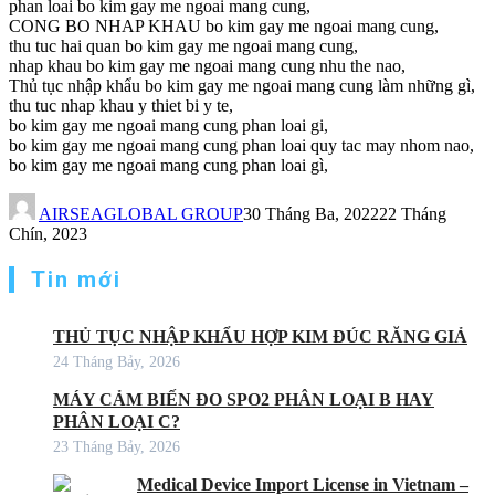
phan loai bo kim gay me ngoai mang cung,
CONG BO NHAP KHAU bo kim gay me ngoai mang cung,
thu tuc hai quan bo kim gay me ngoai mang cung,
nhap khau bo kim gay me ngoai mang cung nhu the nao,
Thủ tục nhập khẩu bo kim gay me ngoai mang cung làm những gì,
thu tuc nhap khau y thiet bi y te,
bo kim gay me ngoai mang cung phan loai gi,
bo kim gay me ngoai mang cung phan loai quy tac may nhom nao,
bo kim gay me ngoai mang cung phan loai gì,
AIRSEAGLOBAL GROUP
30 Tháng Ba, 2022
22 Tháng
Chín, 2023
Tin mới
THỦ TỤC NHẬP KHẨU HỢP KIM ĐÚC RĂNG GIẢ
24 Tháng Bảy, 2026
MÁY CẢM BIẾN ĐO SPO2 PHÂN LOẠI B HAY
PHÂN LOẠI C?
23 Tháng Bảy, 2026
Medical Device Import License in Vietnam –