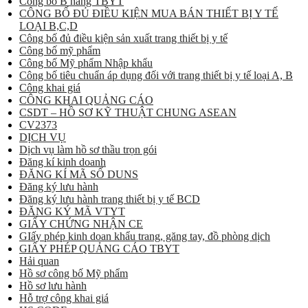
Công bố B hàng TBYT
CÔNG BỐ ĐỦ ĐIỀU KIỆN MUA BÁN THIẾT BỊ Y TẾ
LOẠI B,C,D
Công bố đủ điều kiện sản xuất trang thiết bị y tế
Công bố mỹ phẩm
Công bố Mỹ phẩm Nhập khẩu
Công bố tiêu chuẩn áp dụng đối với trang thiết bị y tế loại A, B
Công khai giá
CÔNG KHAI QUẢNG CÁO
CSDT – HỒ SƠ KỸ THUẬT CHUNG ASEAN
CV2373
DỊCH VỤ
Dịch vụ làm hồ sơ thầu trọn gói
Đăng kí kinh doanh
ĐĂNG KÍ MÃ SỐ DUNS
Đăng ký lưu hành
Đăng ký lưu hành trang thiết bị y tế BCD
ĐĂNG KÝ MÃ VTYT
GIẤY CHỨNG NHẬN CE
GIấy phép kinh doan khẩu trang, găng tay, đồ phòng dịch
GIẤY PHÉP QUẢNG CÁO TBYT
Hải quan
Hồ sơ công bố Mỹ phẩm
Hồ sơ lưu hành
Hỗ trợ công khai giá