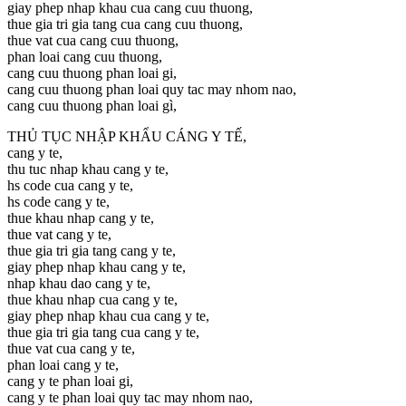
giay phep nhap khau cua cang cuu thuong,
thue gia tri gia tang cua cang cuu thuong,
thue vat cua cang cuu thuong,
phan loai cang cuu thuong,
cang cuu thuong phan loai gi,
cang cuu thuong phan loai quy tac may nhom nao,
cang cuu thuong phan loai gì,
THỦ TỤC NHẬP KHẨU CÁNG Y TẾ,
cang y te,
thu tuc nhap khau cang y te,
hs code cua cang y te,
hs code cang y te,
thue khau nhap cang y te,
thue vat cang y te,
thue gia tri gia tang cang y te,
giay phep nhap khau cang y te,
nhap khau dao cang y te,
thue khau nhap cua cang y te,
giay phep nhap khau cua cang y te,
thue gia tri gia tang cua cang y te,
thue vat cua cang y te,
phan loai cang y te,
cang y te phan loai gi,
cang y te phan loai quy tac may nhom nao,