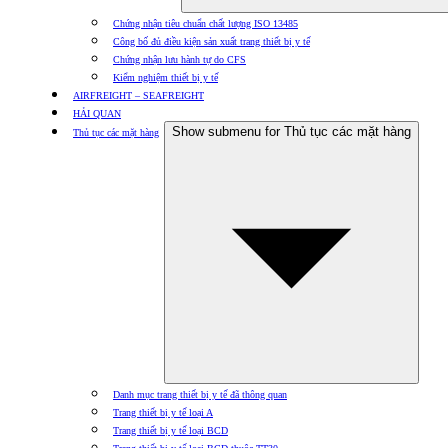
Chứng nhận tiêu chuẩn chất lượng ISO 13485
Công bố đủ điều kiện sản xuất trang thiết bị y tế
Chứng nhận lưu hành tự do CFS
Kiểm nghiệm thiết bị y tế
AIRFREIGHT – SEAFREIGHT
HẢI QUAN
Show submenu for Thủ tục các mặt hàng
Thủ tục các mặt hàng
Danh mục trang thiết bị y tế đã thông quan
Trang thiết bị y tế loại A
Trang thiết bị y tế loại BCD