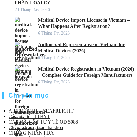
PHÂN LOẠI C?
23 Tháng Bảy, 2026
Medical Device Import License in Vietnam –
What Happens After Registration?
6 Tháng Tư, 2026
Authorized Representative in Vietnam for
Medical Devices (2026)
6 Tháng Tư, 2026
Medical Device Registration in Vietnam (2026)
– Complete Guide for Foreign Manufacturers
6 Tháng Tư, 2026
Chuyên mục
AIRFREIGHT – SEAFREIGHT
Cách đặt tên TTBYT
CẤP MÃ VẬT TƯ Y TẾ QĐ 5086
Chỉ nha khoa, tăm nha khoa
CHỨNG NHẬN FDA