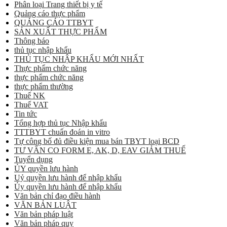
Phân loại Trang thiết bị y tế
Quảng cáo thực phẩm
QUẢNG CÁO TTBYT
SẢN XUẤT THỰC PHẨM
Thông báo
thủ tục nhập khẩu
THỦ TỤC NHẬP KHẨU MỚI NHẤT
Thực phẩm chức năng
thực phẩm chức năng
thực phẩm thường
Thuế NK
Thuế VAT
Tin tức
Tổng hợp thủ tục Nhập khẩu
TTTBYT chuẩn đoán in vitro
Tự công bố đủ điều kiện mua bán TBYT loại BCD
TƯ VẤN CO FORM E, AK, D, EAV GIẢM THUẾ
Tuyển dụng
ỦY quyền lưu hành
Uỷ quyền lưu hành để nhập khẩu
Ủy quyền lưu hành để nhập khẩu
Văn bản chỉ đạo điều hành
VĂN BẢN LUẬT
Văn bản pháp luật
Văn bản pháp quy