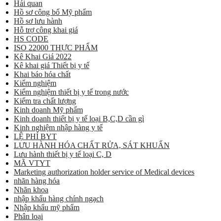
Hải quan
Hồ sơ công bố Mỹ phẩm
Hồ sơ lưu hành
Hỗ trợ công khai giá
HS CODE
ISO 22000 THỰC PHẨM
Kê Khai Giá 2022
Kê khai giá Thiết bị y tế
Khai báo hóa chất
Kiểm nghiệm
Kiểm nghiệm thiết bị y tế trong nước
Kiểm tra chất lượng
Kinh doanh Mỹ phẩm
Kinh doanh thiết bị y tế loại B,C,D cần gì
Kinh nghiệm nhập hàng y tế
LỆ PHÍ BYT
LƯU HÀNH HÓA CHẤT RỬA, SÁT KHUẨN
Lưu hành thiết bị y tế loại C, D
MÃ VTYT
Marketing authorization holder service of Medical devices
nhãn hàng hóa
Nhãn khoa
nhập khẩu hàng chính ngạch
Nhập khẩu mỹ phẩm
Phân loại