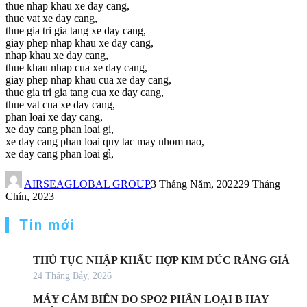
thue nhap khau xe day cang,
thue vat xe day cang,
thue gia tri gia tang xe day cang,
giay phep nhap khau xe day cang,
nhap khau xe day cang,
thue khau nhap cua xe day cang,
giay phep nhap khau cua xe day cang,
thue gia tri gia tang cua xe day cang,
thue vat cua xe day cang,
phan loai xe day cang,
xe day cang phan loai gi,
xe day cang phan loai quy tac may nhom nao,
xe day cang phan loai gì,
AIRSEAGLOBAL GROUP
3 Tháng Năm, 2022
29 Tháng
Chín, 2023
Tin mới
THỦ TỤC NHẬP KHẨU HỢP KIM ĐÚC RĂNG GIẢ
24 Tháng Bảy, 2026
MÁY CẢM BIẾN ĐO SPO2 PHÂN LOẠI B HAY