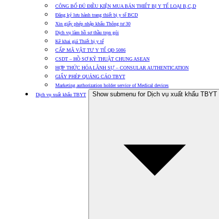
CÔNG BỐ ĐỦ ĐIỀU KIỆN MUA BÁN THIẾT BỊ Y TẾ LOẠI B,C,D
Đăng ký lưu hành trang thiết bị y tế BCD
Xin giấy phép nhập khẩu Thông tư 30
Dịch vụ làm hồ sơ thầu trọn gói
Kê khai giá Thiết bị y tế
CẤP MÃ VẬT TƯ Y TẾ QĐ 5086
CSDT – HỒ SƠ KỸ THUẬT CHUNG ASEAN
HỢP THỨC HÓA LÃNH SỰ – CONSULAR AUTHENTICATION
GIẤY PHÉP QUẢNG CÁO TBYT
Marketing authorization holder service of Medical devices
Show submenu for Dịch vụ xuất khẩu TBYT
Dịch vụ xuất khẩu TBYT