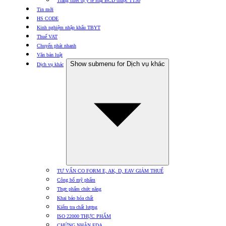
Trang thiết bị y tế loại BCD thuộc TT30
Tin mới
HS CODE
Kinh nghiệm nhập khẩu TBYT
Thuế VAT
Chuyển phát nhanh
Văn bản luật
Show submenu for Dịch vụ khác
Dịch vụ khác
TƯ VẤN CO FORM E, AK, D, EAV GIẢM THUẾ
Công bố mỹ phẩm
Thực phẩm chức năng
Khai báo hóa chất
Kiểm tra chất lượng
ISO 22000 THỰC PHẨM
CHỨNG NHẬN FDA