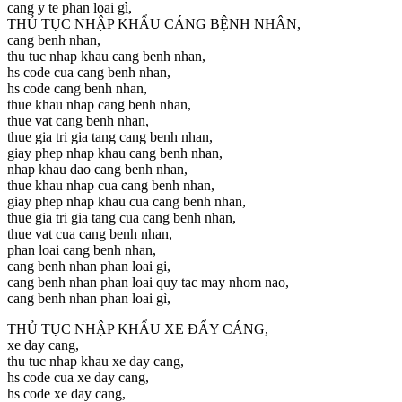
cang y te phan loai gì,
THỦ TỤC NHẬP KHẨU CÁNG BỆNH NHÂN,
cang benh nhan,
thu tuc nhap khau cang benh nhan,
hs code cua cang benh nhan,
hs code cang benh nhan,
thue khau nhap cang benh nhan,
thue vat cang benh nhan,
thue gia tri gia tang cang benh nhan,
giay phep nhap khau cang benh nhan,
nhap khau dao cang benh nhan,
thue khau nhap cua cang benh nhan,
giay phep nhap khau cua cang benh nhan,
thue gia tri gia tang cua cang benh nhan,
thue vat cua cang benh nhan,
phan loai cang benh nhan,
cang benh nhan phan loai gi,
cang benh nhan phan loai quy tac may nhom nao,
cang benh nhan phan loai gì,
THỦ TỤC NHẬP KHẨU XE ĐẨY CÁNG,
xe day cang,
thu tuc nhap khau xe day cang,
hs code cua xe day cang,
hs code xe day cang,