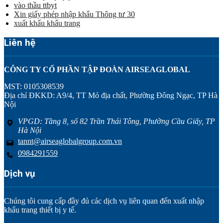
vào thầu ttbyt
Xin giấy phép nhập khẩu Thông tư 30
xuất khẩu khẩu trang
Liên hệ
CÔNG TY CỔ PHẦN TẬP ĐOÀN AIRSEAGLOBAL
MST: 0105308539
Địa chỉ ĐKKD: A9/4, TT Mỏ địa chất, Phường Đông Ngạc, TP Hà
Nội
VPGD: Tầng 8, số 82 Trần Thái Tông, Phường Cầu Giấy, TP
Hà Nội
tannt@airseaglobalgroup.com.vn
0984291559
Dịch vụ
Chúng tôi cung cấp đầy đủ các dịch vụ liên quan đến xuất nhập
khẩu trang thiết bị y tế.