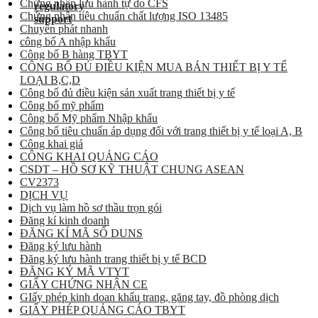
Chứng nhận lưu hành tự do CFS
Chứng nhận tiêu chuẩn chất lượng ISO 13485
Chuyển phát nhanh
công bố A nhập khẩu
Công bố B hàng TBYT
CÔNG BỐ ĐỦ ĐIỀU KIỆN MUA BÁN THIẾT BỊ Y TẾ
LOẠI B,C,D
Công bố đủ điều kiện sản xuất trang thiết bị y tế
Công bố mỹ phẩm
Công bố Mỹ phẩm Nhập khẩu
Công bố tiêu chuẩn áp dụng đối với trang thiết bị y tế loại A, B
Công khai giá
CÔNG KHAI QUẢNG CÁO
CSDT – HỒ SƠ KỸ THUẬT CHUNG ASEAN
CV2373
DỊCH VỤ
Dịch vụ làm hồ sơ thầu trọn gói
Đăng kí kinh doanh
ĐĂNG KÍ MÃ SỐ DUNS
Đăng ký lưu hành
Đăng ký lưu hành trang thiết bị y tế BCD
ĐĂNG KÝ MÃ VTYT
GIẤY CHỨNG NHẬN CE
GIấy phép kinh doan khẩu trang, găng tay, đồ phòng dịch
GIẤY PHÉP QUẢNG CÁO TBYT