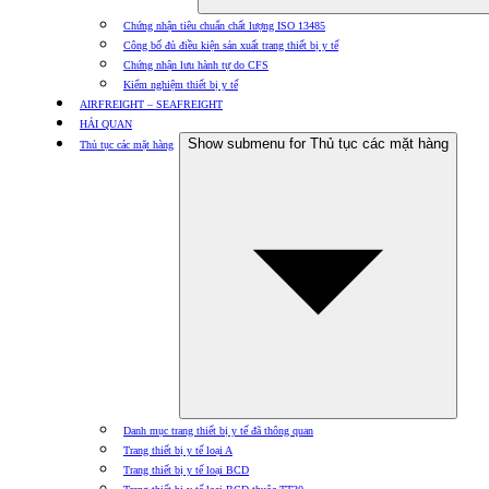
Chứng nhận tiêu chuẩn chất lượng ISO 13485
Công bố đủ điều kiện sản xuất trang thiết bị y tế
Chứng nhận lưu hành tự do CFS
Kiểm nghiệm thiết bị y tế
AIRFREIGHT – SEAFREIGHT
HẢI QUAN
Show submenu for Thủ tục các mặt hàng
Thủ tục các mặt hàng
Danh mục trang thiết bị y tế đã thông quan
Trang thiết bị y tế loại A
Trang thiết bị y tế loại BCD