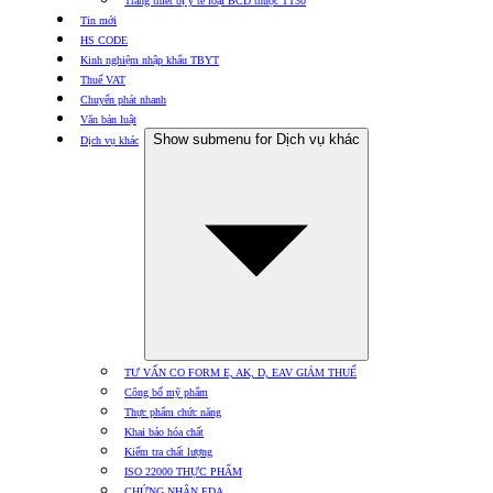
Trang thiết bị y tế loại BCD thuộc TT30
Tin mới
HS CODE
Kinh nghiệm nhập khẩu TBYT
Thuế VAT
Chuyển phát nhanh
Văn bản luật
Show submenu for Dịch vụ khác
Dịch vụ khác
TƯ VẤN CO FORM E, AK, D, EAV GIẢM THUẾ
Công bố mỹ phẩm
Thực phẩm chức năng
Khai báo hóa chất
Kiểm tra chất lượng
ISO 22000 THỰC PHẨM
CHỨNG NHẬN FDA