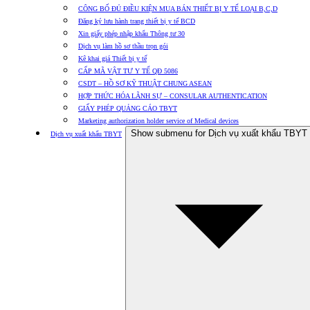
CÔNG BỐ ĐỦ ĐIỀU KIỆN MUA BÁN THIẾT BỊ Y TẾ LOẠI B,C,D
Đăng ký lưu hành trang thiết bị y tế BCD
Xin giấy phép nhập khẩu Thông tư 30
Dịch vụ làm hồ sơ thầu trọn gói
Kê khai giá Thiết bị y tế
CẤP MÃ VẬT TƯ Y TẾ QĐ 5086
CSDT – HỒ SƠ KỸ THUẬT CHUNG ASEAN
HỢP THỨC HÓA LÃNH SỰ – CONSULAR AUTHENTICATION
GIẤY PHÉP QUẢNG CÁO TBYT
Marketing authorization holder service of Medical devices
Show submenu for Dịch vụ xuất khẩu TBYT
Dịch vụ xuất khẩu TBYT