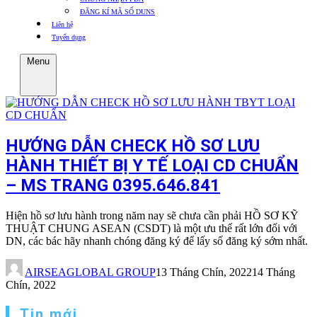
ĐĂNG KÍ MÃ SỐ DUNS
Liên hệ
Tuyển dụng
Menu
HƯỚNG DẪN CHECK HỒ SƠ LƯU
HÀNH THIẾT BỊ Y TẾ LOẠI CD CHUẨN
– MS TRANG 0395.646.841
Hiện hồ sơ lưu hành trong năm nay sẽ chưa cần phải HỒ SƠ KỸ
THUẬT CHUNG ASEAN (CSDT) là một ưu thế rất lớn đối với
DN, các bác hãy nhanh chóng đăng ký để lấy số đăng ký sớm nhất.
AIRSEAGLOBAL GROUP
13 Tháng Chín, 2022
14 Tháng
Chín, 2022
Tin mới