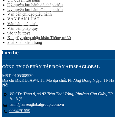
ỦY quyền lưu hành
Uỷ quyền lưu hành để nhập khẩu
Ủy quyền lưu hành để nhập khẩu
Văn bản chỉ đạo điều hành
VĂN BẢN LUẬT
Văn bản pháp luật
Văn bản pháp quy
vào thầu ttbyt
Xin giấy phép nhập khẩu Thông tư 30
xuất khẩu khẩu trang
Liên hệ
CÔNG TY CỔ PHẦN TẬP ĐOÀN AIRSEAGLOBAL
MST: 0105308539
Địa chỉ ĐKKD: A9/4, TT Mỏ địa chất, Phường Đông Ngạc, TP Hà
Nội
VPGD: Tầng 8, số 82 Trần Thái Tông, Phường Cầu Giấy, TP
Hà Nội
tannt@airseaglobalgroup.com.vn
0984291559