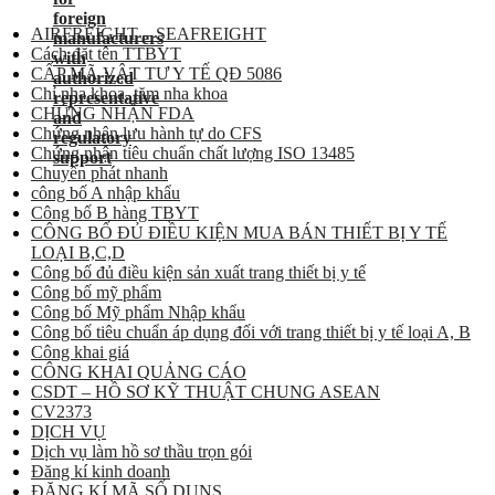
AIRFREIGHT – SEAFREIGHT
Cách đặt tên TTBYT
CẤP MÃ VẬT TƯ Y TẾ QĐ 5086
Chỉ nha khoa, tăm nha khoa
CHỨNG NHẬN FDA
Chứng nhận lưu hành tự do CFS
Chứng nhận tiêu chuẩn chất lượng ISO 13485
Chuyển phát nhanh
công bố A nhập khẩu
Công bố B hàng TBYT
CÔNG BỐ ĐỦ ĐIỀU KIỆN MUA BÁN THIẾT BỊ Y TẾ
LOẠI B,C,D
Công bố đủ điều kiện sản xuất trang thiết bị y tế
Công bố mỹ phẩm
Công bố Mỹ phẩm Nhập khẩu
Công bố tiêu chuẩn áp dụng đối với trang thiết bị y tế loại A, B
Công khai giá
CÔNG KHAI QUẢNG CÁO
CSDT – HỒ SƠ KỸ THUẬT CHUNG ASEAN
CV2373
DỊCH VỤ
Dịch vụ làm hồ sơ thầu trọn gói
Đăng kí kinh doanh
ĐĂNG KÍ MÃ SỐ DUNS