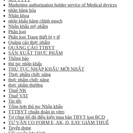
Marketing authorization holder service of Medical devices
nhãn hàng hóa
Nhãn khoa
nhập khẩu hàng chính ngạch
Nhập khẩu mỹ phẩm
Phân loại
Phân loại Trang thiết bị y tế
Quảng cáo thực phẩm
QUẢNG CÁO TTBYT
SẢN XUẤT THỰC PHẨM
Thông báo
thủ tục nhập khẩu
THỦ TỤC NHẬP KHẨU MỚI NHẤT
Thực phẩm chức năng
thực phẩm chức năng
thực phẩm thường
Thuế NK
Thuế VAT
Tin tức
Tổng hợp thủ tục Nhập khẩu
TTTBYT chuẩn đoán in vitro
Tự công bố đủ điều kiện mua bán TBYT loại BCD
TƯ VẤN CO FORM E, AK, D, EAV GIẢM THUẾ
Tuyển dụng