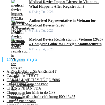
Medical Device Import License in Vietnam –
What Happens After Registration?
6 Tháng Tư, 2026
Authorized Representative in Vietnam for
Medical Devices (2026)
6 Tháng Tư, 2026
Medical Device Registration in Vietnam (2026)
– Complete Guide for Foreign Manufacturers
6 Tháng Tư, 2026
Chuyên mục
AIRFREIGHT – SEAFREIGHT
Cách đặt tên TTBYT
CẤP MÃ VẬT TƯ Y TẾ QĐ 5086
Chỉ nha khoa, tăm nha khoa
CHỨNG NHẬN FDA
Chứng nhận lưu hành tự do CFS
Chứng nhận tiêu chuẩn chất lượng ISO 13485
Chuyển phát nhanh