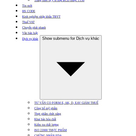
Trang thiết bị y tế loại BCD thuộc TT30
Tin mới
HS CODE
Kinh nghiệm nhập khẩu TBYT
Thuế VAT
Chuyển phát nhanh
Văn bản luật
Show submenu for Dịch vụ khác
Dịch vụ khác
TƯ VẤN CO FORM E, AK, D, EAV GIẢM THUẾ
Công bố mỹ phẩm
Thực phẩm chức năng
Khai báo hóa chất
Kiểm tra chất lượng
ISO 22000 THỰC PHẨM
CHỨNG NHẬN FDA