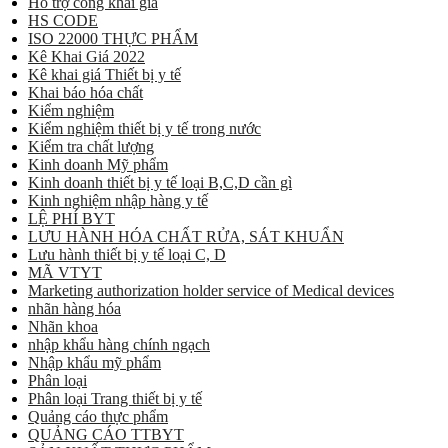
Hỗ trợ công khai giá
HS CODE
ISO 22000 THỰC PHẨM
Kê Khai Giá 2022
Kê khai giá Thiết bị y tế
Khai báo hóa chất
Kiểm nghiệm
Kiểm nghiệm thiết bị y tế trong nước
Kiểm tra chất lượng
Kinh doanh Mỹ phẩm
Kinh doanh thiết bị y tế loại B,C,D cần gì
Kinh nghiệm nhập hàng y tế
LỆ PHÍ BYT
LƯU HÀNH HÓA CHẤT RỬA, SÁT KHUẨN
Lưu hành thiết bị y tế loại C, D
MÃ VTYT
Marketing authorization holder service of Medical devices
nhãn hàng hóa
Nhãn khoa
nhập khẩu hàng chính ngạch
Nhập khẩu mỹ phẩm
Phân loại
Phân loại Trang thiết bị y tế
Quảng cáo thực phẩm
QUẢNG CÁO TTBYT