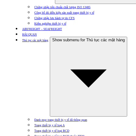
Chứng nhận tiêu chuẩn chất lượng ISO 13485
Công bố đủ điều kiện sản xuất trang thiết bị y tế
Chứng nhận lưu hành tự do CFS
Kiểm nghiệm thiết bị y tế
AIRFREIGHT – SEAFREIGHT
HẢI QUAN
Show submenu for Thủ tục các mặt hàng
Thủ tục các mặt hàng
Danh mục trang thiết bị y tế đã thông quan
Trang thiết bị y tế loại A
Trang thiết bị y tế loại BCD