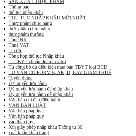
SẢN XUẤT THỰC PHẨM
Thông báo
thủ tục nhập khẩu
THỦ TỤC NHẬP KHẨU MỚI NHẤT
Thực phẩm chức năng
thực phẩm chức năng
thực phẩm thường
Thuế NK
Thuế VAT
Tin tức
Tổng hợp thủ tục Nhập khẩu
TTTBYT chuẩn đoán in vitro
Tự công bố đủ điều kiện mua bán TBYT loại BCD
TƯ VẤN CO FORM E, AK, D, EAV GIẢM THUẾ
Tuyển dụng
ỦY quyền lưu hành
Uỷ quyền lưu hành để nhập khẩu
Ủy quyền lưu hành để nhập khẩu
Văn bản chỉ đạo điều hành
VĂN BẢN LUẬT
Văn bản pháp luật
Văn bản pháp quy
vào thầu ttbyt
Xin giấy phép nhập khẩu Thông tư 30
xuất khẩu khẩu trang