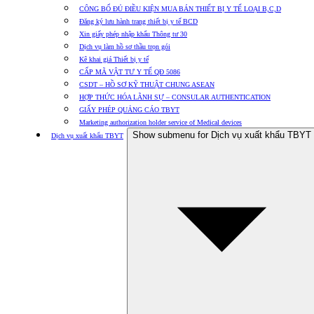
CÔNG BỐ ĐỦ ĐIỀU KIỆN MUA BÁN THIẾT BỊ Y TẾ LOẠI B,C,D
Đăng ký lưu hành trang thiết bị y tế BCD
Xin giấy phép nhập khẩu Thông tư 30
Dịch vụ làm hồ sơ thầu trọn gói
Kê khai giá Thiết bị y tế
CẤP MÃ VẬT TƯ Y TẾ QĐ 5086
CSDT – HỒ SƠ KỸ THUẬT CHUNG ASEAN
HỢP THỨC HÓA LÃNH SỰ – CONSULAR AUTHENTICATION
GIẤY PHÉP QUẢNG CÁO TBYT
Marketing authorization holder service of Medical devices
Show submenu for Dịch vụ xuất khẩu TBYT
Dịch vụ xuất khẩu TBYT