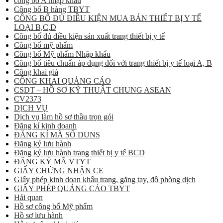
công bố A nhập khẩu
Công bố B hàng TBYT
CÔNG BỐ ĐỦ ĐIỀU KIỆN MUA BÁN THIẾT BỊ Y TẾ
LOẠI B,C,D
Công bố đủ điều kiện sản xuất trang thiết bị y tế
Công bố mỹ phẩm
Công bố Mỹ phẩm Nhập khẩu
Công bố tiêu chuẩn áp dụng đối với trang thiết bị y tế loại A, B
Công khai giá
CÔNG KHAI QUẢNG CÁO
CSDT – HỒ SƠ KỸ THUẬT CHUNG ASEAN
CV2373
DỊCH VỤ
Dịch vụ làm hồ sơ thầu trọn gói
Đăng kí kinh doanh
ĐĂNG KÍ MÃ SỐ DUNS
Đăng ký lưu hành
Đăng ký lưu hành trang thiết bị y tế BCD
ĐĂNG KÝ MÃ VTYT
GIẤY CHỨNG NHẬN CE
GIấy phép kinh doan khẩu trang, găng tay, đồ phòng dịch
GIẤY PHÉP QUẢNG CÁO TBYT
Hải quan
Hồ sơ công bố Mỹ phẩm
Hồ sơ lưu hành