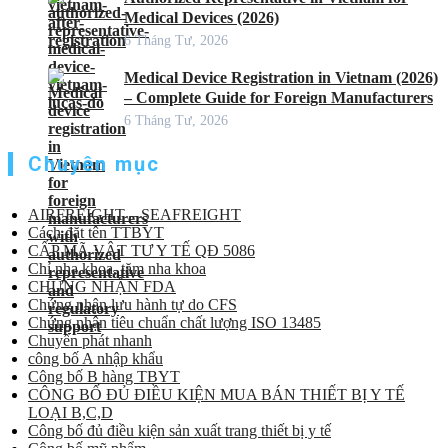
Medical Devices (2026)
6 Tháng Tư, 2026
Medical Device Registration in Vietnam (2026)
– Complete Guide for Foreign Manufacturers
6 Tháng Tư, 2026
Chuyên mục
AIRFREIGHT – SEAFREIGHT
Cách đặt tên TTBYT
CẤP MÃ VẬT TƯ Y TẾ QĐ 5086
Chỉ nha khoa, tăm nha khoa
CHỨNG NHẬN FDA
Chứng nhận lưu hành tự do CFS
Chứng nhận tiêu chuẩn chất lượng ISO 13485
Chuyển phát nhanh
công bố A nhập khẩu
Công bố B hàng TBYT
CÔNG BỐ ĐỦ ĐIỀU KIỆN MUA BÁN THIẾT BỊ Y TẾ
LOẠI B,C,D
Công bố đủ điều kiện sản xuất trang thiết bị y tế