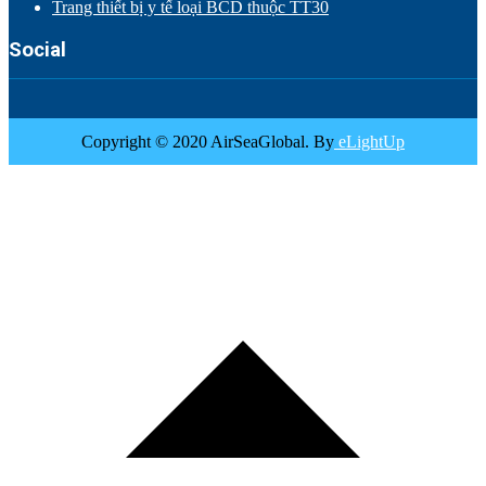
Trang thiết bị y tế loại BCD thuộc TT30
Social
Copyright © 2020 AirSeaGlobal. By
eLightUp