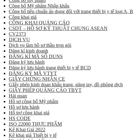
Công bố mỹ phẩm
Công bố Mỹ phẩm Nhập khẩu
Công bố tiêu chuẩn áp dụng đối với trang thiết bị y tế loại A, B
Công khai giá
CÔNG KHAI QUẢNG CÁO
CSDT – HỒ SƠ KỸ THUẬT CHUNG ASEAN
CV2373
DỊCH VỤ
Dịch vụ làm hồ sơ thầu trọn gói
Đăng kí kinh doanh
ĐĂNG KÍ MÃ SỐ DUNS
Đăng ký lưu hành
Đăng ký lưu hành trang thiết bị y tế BCD
ĐĂNG KÝ MÃ VTYT
GIẤY CHỨNG NHẬN CE
GIấy phép kinh doan khẩu trang, găng tay, đồ phòng dịch
GIẤY PHÉP QUẢNG CÁO TBYT
Hải quan
Hồ sơ công bố Mỹ phẩm
Hồ sơ lưu hành
Hỗ trợ công khai giá
HS CODE
ISO 22000 THỰC PHẨM
Kê Khai Giá 2022
Kê khai giá Thiết bị y tế