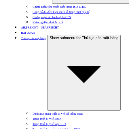
Chứng nhận tiêu chuẩn chất lượng ISO 13485
Công bố đủ điều kiện sản xuất trang thiết bị y tế
Chứng nhận lưu hành tự do CFS
Kiểm nghiệm thiết bị y tế
AIRFREIGHT – SEAFREIGHT
HẢI QUAN
Show submenu for Thủ tục các mặt hàng
Thủ tục các mặt hàng
Danh mục trang thiết bị y tế đã thông quan
Trang thiết bị y tế loại A
Trang thiết bị y tế loại BCD