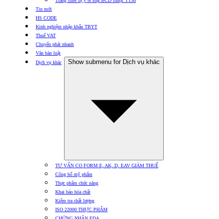
Trang thiết bị y tế loại BCD thuộc TT30
Tin mới
HS CODE
Kinh nghiệm nhập khẩu TBYT
Thuế VAT
Chuyển phát nhanh
Văn bản luật
Show submenu for Dịch vụ khác
Dịch vụ khác
TƯ VẤN CO FORM E, AK, D, EAV GIẢM THUẾ
Công bố mỹ phẩm
Thực phẩm chức năng
Khai báo hóa chất
Kiểm tra chất lượng
ISO 22000 THỰC PHẨM
CHỨNG NHẬN FDA