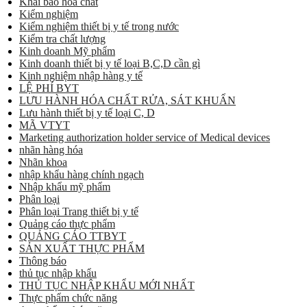
Khai báo hóa chất
Kiểm nghiệm
Kiểm nghiệm thiết bị y tế trong nước
Kiểm tra chất lượng
Kinh doanh Mỹ phẩm
Kinh doanh thiết bị y tế loại B,C,D cần gì
Kinh nghiệm nhập hàng y tế
LỆ PHÍ BYT
LƯU HÀNH HÓA CHẤT RỬA, SÁT KHUẨN
Lưu hành thiết bị y tế loại C, D
MÃ VTYT
Marketing authorization holder service of Medical devices
nhãn hàng hóa
Nhãn khoa
nhập khẩu hàng chính ngạch
Nhập khẩu mỹ phẩm
Phân loại
Phân loại Trang thiết bị y tế
Quảng cáo thực phẩm
QUẢNG CÁO TTBYT
SẢN XUẤT THỰC PHẨM
Thông báo
thủ tục nhập khẩu
THỦ TỤC NHẬP KHẨU MỚI NHẤT
Thực phẩm chức năng