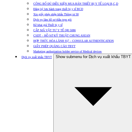
CÔNG BỐ ĐỦ ĐIỀU KIỆN MUA BÁN THIẾT BỊ Y TẾ LOẠI B,C,D
Đăng ký lưu hành trang thiết bị y tế BCD
Xin giấy phép nhập khẩu Thông tư 30
Dịch vụ làm hồ sơ thầu trọn gói
Kê khai giá Thiết bị y tế
CẤP MÃ VẬT TƯ Y TẾ QĐ 5086
CSDT – HỒ SƠ KỸ THUẬT CHUNG ASEAN
HỢP THỨC HÓA LÃNH SỰ – CONSULAR AUTHENTICATION
GIẤY PHÉP QUẢNG CÁO TBYT
Marketing authorization holder service of Medical devices
Show submenu for Dịch vụ xuất khẩu TBYT
Dịch vụ xuất khẩu TBYT