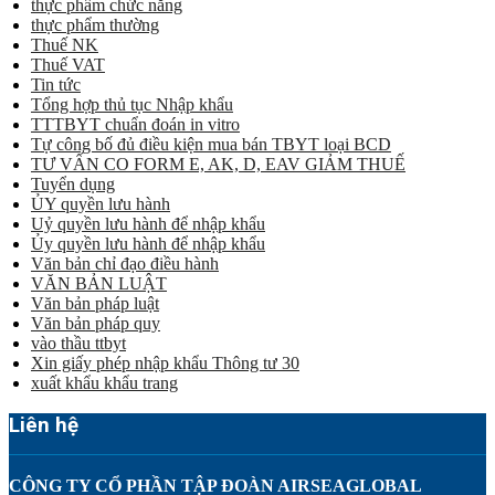
thực phẩm chức năng
thực phẩm thường
Thuế NK
Thuế VAT
Tin tức
Tổng hợp thủ tục Nhập khẩu
TTTBYT chuẩn đoán in vitro
Tự công bố đủ điều kiện mua bán TBYT loại BCD
TƯ VẤN CO FORM E, AK, D, EAV GIẢM THUẾ
Tuyển dụng
ỦY quyền lưu hành
Uỷ quyền lưu hành để nhập khẩu
Ủy quyền lưu hành để nhập khẩu
Văn bản chỉ đạo điều hành
VĂN BẢN LUẬT
Văn bản pháp luật
Văn bản pháp quy
vào thầu ttbyt
Xin giấy phép nhập khẩu Thông tư 30
xuất khẩu khẩu trang
Liên hệ
CÔNG TY CỔ PHẦN TẬP ĐOÀN AIRSEAGLOBAL