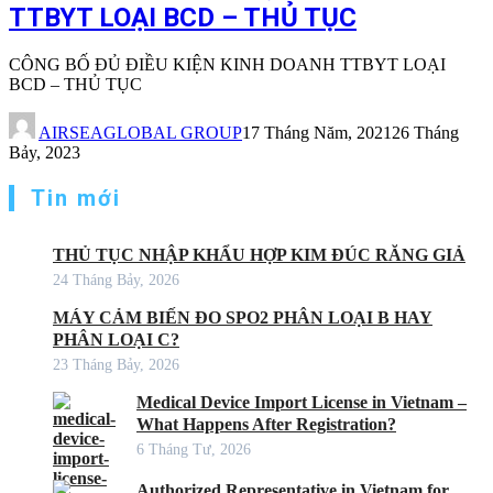
TTBYT LOẠI BCD – THỦ TỤC
CÔNG BỐ ĐỦ ĐIỀU KIỆN KINH DOANH TTBYT LOẠI
BCD – THỦ TỤC
AIRSEAGLOBAL GROUP
17 Tháng Năm, 2021
26 Tháng
Bảy, 2023
Tin mới
THỦ TỤC NHẬP KHẨU HỢP KIM ĐÚC RĂNG GIẢ
24 Tháng Bảy, 2026
MÁY CẢM BIẾN ĐO SPO2 PHÂN LOẠI B HAY
PHÂN LOẠI C?
23 Tháng Bảy, 2026
Medical Device Import License in Vietnam –
What Happens After Registration?
6 Tháng Tư, 2026
Authorized Representative in Vietnam for