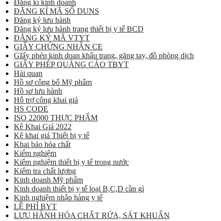
Đăng kí kinh doanh
ĐĂNG KÍ MÃ SỐ DUNS
Đăng ký lưu hành
Đăng ký lưu hành trang thiết bị y tế BCD
ĐĂNG KÝ MÃ VTYT
GIẤY CHỨNG NHẬN CE
GIấy phép kinh doan khẩu trang, găng tay, đồ phòng dịch
GIẤY PHÉP QUẢNG CÁO TBYT
Hải quan
Hồ sơ công bố Mỹ phẩm
Hồ sơ lưu hành
Hỗ trợ công khai giá
HS CODE
ISO 22000 THỰC PHẨM
Kê Khai Giá 2022
Kê khai giá Thiết bị y tế
Khai báo hóa chất
Kiểm nghiệm
Kiểm nghiệm thiết bị y tế trong nước
Kiểm tra chất lượng
Kinh doanh Mỹ phẩm
Kinh doanh thiết bị y tế loại B,C,D cần gì
Kinh nghiệm nhập hàng y tế
LỆ PHÍ BYT
LƯU HÀNH HÓA CHẤT RỬA, SÁT KHUẨN