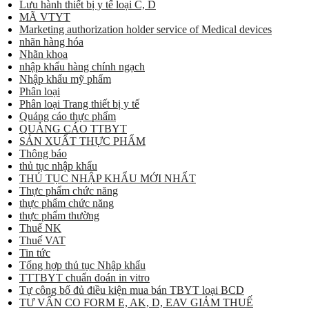
Lưu hành thiết bị y tế loại C, D
MÃ VTYT
Marketing authorization holder service of Medical devices
nhãn hàng hóa
Nhãn khoa
nhập khẩu hàng chính ngạch
Nhập khẩu mỹ phẩm
Phân loại
Phân loại Trang thiết bị y tế
Quảng cáo thực phẩm
QUẢNG CÁO TTBYT
SẢN XUẤT THỰC PHẨM
Thông báo
thủ tục nhập khẩu
THỦ TỤC NHẬP KHẨU MỚI NHẤT
Thực phẩm chức năng
thực phẩm chức năng
thực phẩm thường
Thuế NK
Thuế VAT
Tin tức
Tổng hợp thủ tục Nhập khẩu
TTTBYT chuẩn đoán in vitro
Tự công bố đủ điều kiện mua bán TBYT loại BCD
TƯ VẤN CO FORM E, AK, D, EAV GIẢM THUẾ