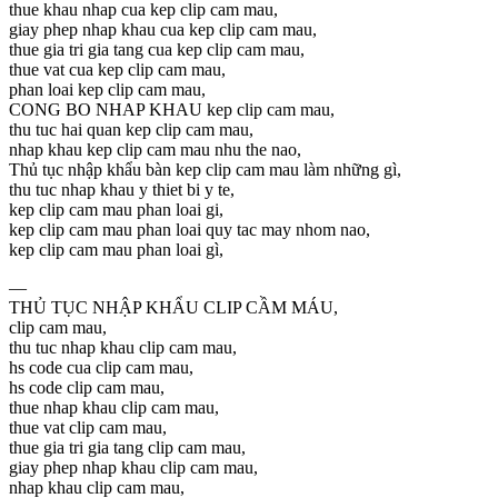
thue khau nhap cua kep clip cam mau,
giay phep nhap khau cua kep clip cam mau,
thue gia tri gia tang cua kep clip cam mau,
thue vat cua kep clip cam mau,
phan loai kep clip cam mau,
CONG BO NHAP KHAU kep clip cam mau,
thu tuc hai quan kep clip cam mau,
nhap khau kep clip cam mau nhu the nao,
Thủ tục nhập khẩu bàn kep clip cam mau làm những gì,
thu tuc nhap khau y thiet bi y te,
kep clip cam mau phan loai gi,
kep clip cam mau phan loai quy tac may nhom nao,
kep clip cam mau phan loai gì,
—
THỦ TỤC NHẬP KHẨU CLIP CẦM MÁU,
clip cam mau,
thu tuc nhap khau clip cam mau,
hs code cua clip cam mau,
hs code clip cam mau,
thue nhap khau clip cam mau,
thue vat clip cam mau,
thue gia tri gia tang clip cam mau,
giay phep nhap khau clip cam mau,
nhap khau clip cam mau,