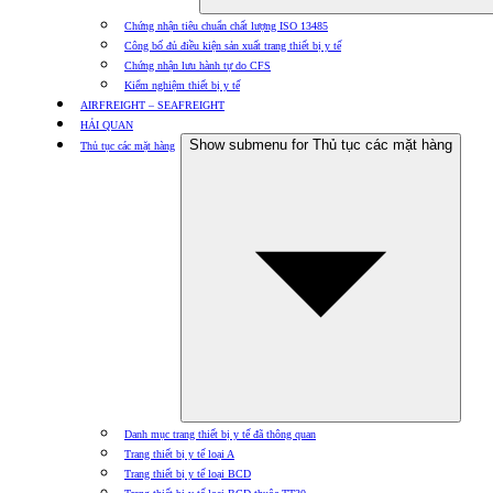
Chứng nhận tiêu chuẩn chất lượng ISO 13485
Công bố đủ điều kiện sản xuất trang thiết bị y tế
Chứng nhận lưu hành tự do CFS
Kiểm nghiệm thiết bị y tế
AIRFREIGHT – SEAFREIGHT
HẢI QUAN
Show submenu for Thủ tục các mặt hàng
Thủ tục các mặt hàng
Danh mục trang thiết bị y tế đã thông quan
Trang thiết bị y tế loại A
Trang thiết bị y tế loại BCD