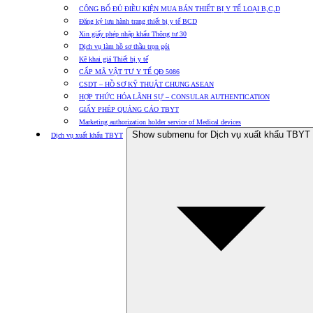
CÔNG BỐ ĐỦ ĐIỀU KIỆN MUA BÁN THIẾT BỊ Y TẾ LOẠI B,C,D
Đăng ký lưu hành trang thiết bị y tế BCD
Xin giấy phép nhập khẩu Thông tư 30
Dịch vụ làm hồ sơ thầu trọn gói
Kê khai giá Thiết bị y tế
CẤP MÃ VẬT TƯ Y TẾ QĐ 5086
CSDT – HỒ SƠ KỸ THUẬT CHUNG ASEAN
HỢP THỨC HÓA LÃNH SỰ – CONSULAR AUTHENTICATION
GIẤY PHÉP QUẢNG CÁO TBYT
Marketing authorization holder service of Medical devices
Show submenu for Dịch vụ xuất khẩu TBYT
Dịch vụ xuất khẩu TBYT