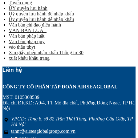
Tuyển dụng
ỦY quyền lưu hành
Uỷ quyền lưu hành để nhập khẩu
Ủy quyền lưu hành để nhập khẩu
Văn bản chỉ đạo điều hành
VĂN BẢN LUẬT
Văn bản pháp luật
Văn bản pháp quy
vào thầu ttbyt
Xin giấy phép nhập khẩu Thông tư 30
xuất khẩu khẩu trang
Liên hệ
CÔNG TY CỔ PHẦN TẬP ĐOÀN AIRSEAGLOBAL
MST: 0105308539
Địa chỉ ĐKKD: A9/4, TT Mỏ địa chất, Phường Đông Ngạc, TP Hà
Nội
VPGD: Tầng 8, số 82 Trần Thái Tông, Phường Cầu Giấy, TP
Hà Nội
tannt@airseaglobalgroup.com.vn