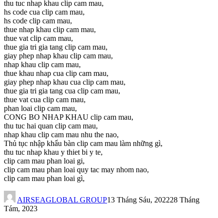
thu tuc nhap khau clip cam mau,
hs code cua clip cam mau,
hs code clip cam mau,
thue nhap khau clip cam mau,
thue vat clip cam mau,
thue gia tri gia tang clip cam mau,
giay phep nhap khau clip cam mau,
nhap khau clip cam mau,
thue khau nhap cua clip cam mau,
giay phep nhap khau cua clip cam mau,
thue gia tri gia tang cua clip cam mau,
thue vat cua clip cam mau,
phan loai clip cam mau,
CONG BO NHAP KHAU clip cam mau,
thu tuc hai quan clip cam mau,
nhap khau clip cam mau nhu the nao,
Thủ tục nhập khẩu bàn clip cam mau làm những gì,
thu tuc nhap khau y thiet bi y te,
clip cam mau phan loai gi,
clip cam mau phan loai quy tac may nhom nao,
clip cam mau phan loai gì,
AIRSEAGLOBAL GROUP
13 Tháng Sáu, 2022
28 Tháng
Tám, 2023