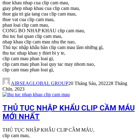
thue khau nhap cua clip cam mau,
giay phep nhap khau cua clip cam mau,
thue gia tri gia tang cua clip cam mau,
thue vat cua clip cam mau,
phan loai clip cam mau,
CONG BO NHAP KHAU clip cam mau,
thu tuc hai quan clip cam mau,
nhap khau clip cam mau nhu the nao,
Thủ tục nhập khẩu bàn clip cam mau làm những gì,
thu tuc nhap khau y thiet bi y te,
clip cam mau phan loai gi,
clip cam mau phan loai quy tac may nhom nao,
clip cam mau phan loai gì,
AIRSEAGLOBAL GROUP
20 Tháng Sáu, 2022
28 Tháng
Chín, 2023
THỦ TỤC NHẬP KHẨU CLIP CẦM MÁU
MỚI NHẤT
THỦ TỤC NHẬP KHẨU CLIP CẦM MÁU,
clip cam mau,