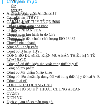
Chuyên mục
AIRFREIGHT – SEAFREIGHT
Cách đặt tên TTBYT
CẤP MÃ VẬT TƯ Y TẾ QĐ 5086
Chỉ nha khoa, tăm nha khoa
CHỨNG NHẬN FDA
Chứng nhận lưu hành tự do CFS
Chứng nhận tiêu chuẩn chất lượng ISO 13485
Chuyển phát nhanh
công bố A nhập khẩu
Công bố B hàng TBYT
CÔNG BỐ ĐỦ ĐIỀU KIỆN MUA BÁN THIẾT BỊ Y TẾ
LOẠI B,C,D
Công bố đủ điều kiện sản xuất trang thiết bị y tế
Công bố mỹ phẩm
Công bố Mỹ phẩm Nhập khẩu
Công bố tiêu chuẩn áp dụng đối với trang thiết bị y tế loại A, B
Công khai giá
CÔNG KHAI QUẢNG CÁO
CSDT – HỒ SƠ KỸ THUẬT CHUNG ASEAN
CV2373
DỊCH VỤ
Dịch vụ làm hồ sơ thầu trọn gói