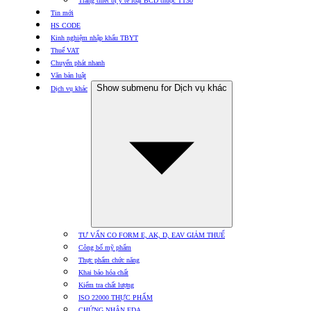
Trang thiết bị y tế loại BCD thuộc TT30
Tin mới
HS CODE
Kinh nghiệm nhập khẩu TBYT
Thuế VAT
Chuyển phát nhanh
Văn bản luật
Show submenu for Dịch vụ khác
Dịch vụ khác
TƯ VẤN CO FORM E, AK, D, EAV GIẢM THUẾ
Công bố mỹ phẩm
Thực phẩm chức năng
Khai báo hóa chất
Kiểm tra chất lượng
ISO 22000 THỰC PHẨM
CHỨNG NHẬN FDA