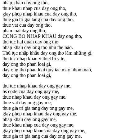
nhap khau day ong tho,
thue khau nhap cua day ong tho,
giay phep nhap khau cua day ong tho,
thue gia tri gia tang cua day ong tho,
thue vat cua day ong tho,
phan loai day ong tho,
CONG BO NHAP KHAU day ong tho,
thu tuc hai quan day ong tho,
nhap khau day ong tho nhu the nao,
Thủ tục nhập khẩu day ong tho làm những gì,
thu tuc nhap khau y thiet bi y te,
day ong tho phan loai gi,
day ong tho phan loai quy tac may nhom nao,
day ong tho phan loai gì,
thu tuc nhap khau day ong gay me,
hs code cua day ong gay me,
thue nhap khau day ong gay me,
thue vat day ong gay me,
thue gia tri gia tang day ong gay me,
giay phep nhap khau day ong gay me,
nhap khau day ong gay me,
thue khau nhap cua day ong gay me,
giay phep nhap khau cua day ong gay me,
thue gia tri gia tang cua day ong gay me,