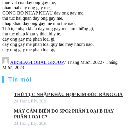
thue vat cua day ong gay me,
phan loai day ong gay me,
CONG BO NHAP KHAU day ong gay me,
thu tuc hai quan day ong gay me,
nhap khau day ong gay me nhu the nao,
Thủ tục nhập khẩu day ong gay me làm những gì,
thu tuc nhap khau y thiet bi y te,
day ong gay me phan loai gi,
day ong gay me phan loai quy tac may nhom nao,
day ong gay me phan loai gì,
AIRSEAGLOBAL GROUP
7 Tháng Mười, 2022
7 Tháng
Mười, 2023
Tin mới
THỦ TỤC NHẬP KHẨU HỢP KIM ĐÚC RĂNG GIẢ
24 Tháng Bảy, 2026
MÁY CẢM BIẾN ĐO SPO2 PHÂN LOẠI B HAY
PHÂN LOẠI C?
23 Tháng Bảy, 2026