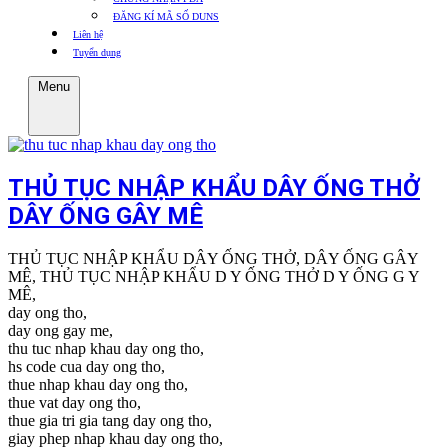
ĐĂNG KÍ MÃ SỐ DUNS
Liên hệ
Tuyển dụng
Menu
THỦ TỤC NHẬP KHẨU DÂY ỐNG THỞ
DÂY ỐNG GÂY MÊ
THỦ TỤC NHẬP KHẨU DÂY ỐNG THỞ, DÂY ỐNG GÂY
MÊ, THỦ TỤC NHẬP KHẨU D Y ỐNG THỞ D Y ỐNG G Y
MÊ,
day ong tho,
day ong gay me,
thu tuc nhap khau day ong tho,
hs code cua day ong tho,
thue nhap khau day ong tho,
thue vat day ong tho,
thue gia tri gia tang day ong tho,
giay phep nhap khau day ong tho,