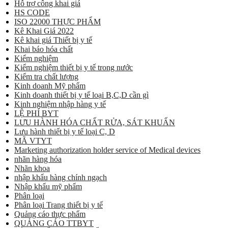
Hỗ trợ công khai giá
HS CODE
ISO 22000 THỰC PHẨM
Kê Khai Giá 2022
Kê khai giá Thiết bị y tế
Khai báo hóa chất
Kiểm nghiệm
Kiểm nghiệm thiết bị y tế trong nước
Kiểm tra chất lượng
Kinh doanh Mỹ phẩm
Kinh doanh thiết bị y tế loại B,C,D cần gì
Kinh nghiệm nhập hàng y tế
LỆ PHÍ BYT
LƯU HÀNH HÓA CHẤT RỬA, SÁT KHUẨN
Lưu hành thiết bị y tế loại C, D
MÃ VTYT
Marketing authorization holder service of Medical devices
nhãn hàng hóa
Nhãn khoa
nhập khẩu hàng chính ngạch
Nhập khẩu mỹ phẩm
Phân loại
Phân loại Trang thiết bị y tế
Quảng cáo thực phẩm
QUẢNG CÁO TTBYT