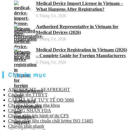
Medical Device Import License in Vietnam –
What Happens After Registration?
6 Tháng Tư, 2026
Authorized Representative in Vietnam for
Medical Devices (2026)
6 Tháng Tư, 2026
Medical Device Registration in Vietnam (2026)
– Complete Guide for Foreign Manufacturers
6 Tháng Tư, 2026
Chuyên mục
AIRFREIGHT – SEAFREIGHT
Cách đặt tên TTBYT
CẤP MÃ VẬT TƯ Y TẾ QĐ 5086
Chỉ nha khoa, tăm nha khoa
CHỨNG NHẬN FDA
Chứng nhận lưu hành tự do CFS
Chứng nhận tiêu chuẩn chất lượng ISO 13485
Chuyển phát nhanh