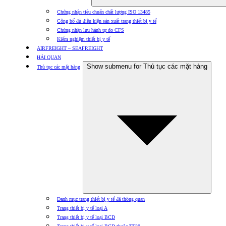
Chứng nhận tiêu chuẩn chất lượng ISO 13485
Công bố đủ điều kiện sản xuất trang thiết bị y tế
Chứng nhận lưu hành tự do CFS
Kiểm nghiệm thiết bị y tế
AIRFREIGHT – SEAFREIGHT
HẢI QUAN
Show submenu for Thủ tục các mặt hàng
Thủ tục các mặt hàng
Danh mục trang thiết bị y tế đã thông quan
Trang thiết bị y tế loại A
Trang thiết bị y tế loại BCD