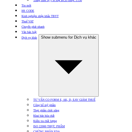
Trang thiết bị y tế loại BCD thuộc TT30
Tin mới
HS CODE
Kinh nghiệm nhập khẩu TBYT
Thuế VAT
Chuyển phát nhanh
Văn bản luật
Show submenu for Dịch vụ khác
Dịch vụ khác
TƯ VẤN CO FORM E, AK, D, EAV GIẢM THUẾ
Công bố mỹ phẩm
Thực phẩm chức năng
Khai báo hóa chất
Kiểm tra chất lượng
ISO 22000 THỰC PHẨM
CHỨNG NHẬN FDA