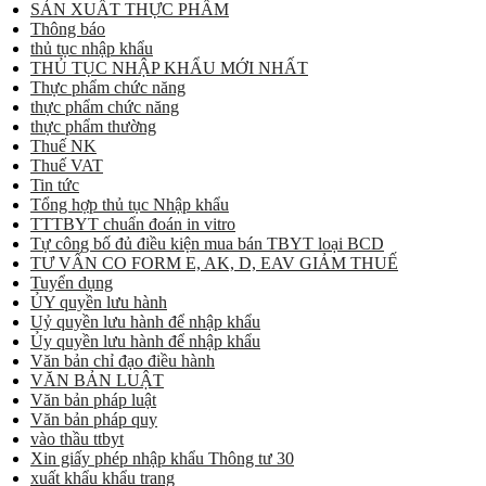
SẢN XUẤT THỰC PHẨM
Thông báo
thủ tục nhập khẩu
THỦ TỤC NHẬP KHẨU MỚI NHẤT
Thực phẩm chức năng
thực phẩm chức năng
thực phẩm thường
Thuế NK
Thuế VAT
Tin tức
Tổng hợp thủ tục Nhập khẩu
TTTBYT chuẩn đoán in vitro
Tự công bố đủ điều kiện mua bán TBYT loại BCD
TƯ VẤN CO FORM E, AK, D, EAV GIẢM THUẾ
Tuyển dụng
ỦY quyền lưu hành
Uỷ quyền lưu hành để nhập khẩu
Ủy quyền lưu hành để nhập khẩu
Văn bản chỉ đạo điều hành
VĂN BẢN LUẬT
Văn bản pháp luật
Văn bản pháp quy
vào thầu ttbyt
Xin giấy phép nhập khẩu Thông tư 30
xuất khẩu khẩu trang