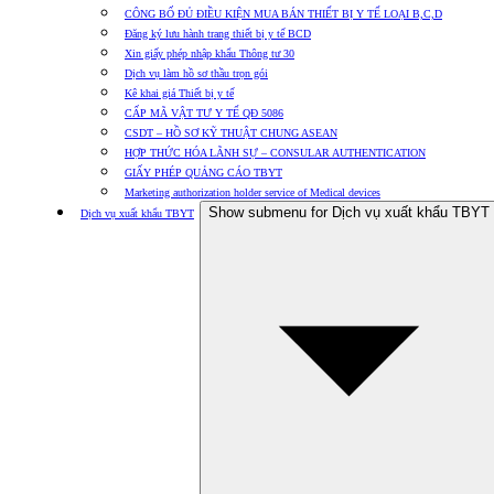
CÔNG BỐ ĐỦ ĐIỀU KIỆN MUA BÁN THIẾT BỊ Y TẾ LOẠI B,C,D
Đăng ký lưu hành trang thiết bị y tế BCD
Xin giấy phép nhập khẩu Thông tư 30
Dịch vụ làm hồ sơ thầu trọn gói
Kê khai giá Thiết bị y tế
CẤP MÃ VẬT TƯ Y TẾ QĐ 5086
CSDT – HỒ SƠ KỸ THUẬT CHUNG ASEAN
HỢP THỨC HÓA LÃNH SỰ – CONSULAR AUTHENTICATION
GIẤY PHÉP QUẢNG CÁO TBYT
Marketing authorization holder service of Medical devices
Show submenu for Dịch vụ xuất khẩu TBYT
Dịch vụ xuất khẩu TBYT