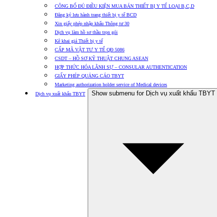
CÔNG BỐ ĐỦ ĐIỀU KIỆN MUA BÁN THIẾT BỊ Y TẾ LOẠI B,C,D
Đăng ký lưu hành trang thiết bị y tế BCD
Xin giấy phép nhập khẩu Thông tư 30
Dịch vụ làm hồ sơ thầu trọn gói
Kê khai giá Thiết bị y tế
CẤP MÃ VẬT TƯ Y TẾ QĐ 5086
CSDT – HỒ SƠ KỸ THUẬT CHUNG ASEAN
HỢP THỨC HÓA LÃNH SỰ – CONSULAR AUTHENTICATION
GIẤY PHÉP QUẢNG CÁO TBYT
Marketing authorization holder service of Medical devices
Show submenu for Dịch vụ xuất khẩu TBYT
Dịch vụ xuất khẩu TBYT