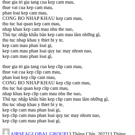
thue gia tri gia tang cua kep cam mau,
thue vat cua kep cam mau,
phan loai kep cam mau,
CONG BO NHAP KHAU kep cam mau,
thu tuc hai quan kep cam mau,
nhap khau kep cam mau nhu the nao,
Thủ tục nhập khẩu bàn kep cam mau làm những gì,
thu tuc nhap khau y thiet bi y te,
kep cam mau phan loai gi,
kep cam mau phan loai quy tac may nhom nao,
kep cam mau phan loai gì,
thue gia tri gia tang cua kep clip cam mau,
thue vat cua kep clip cam mau,
phan loai kep clip cam mau,
CONG BO NHAP KHAU kep clip cam mau,
thu tuc hai quan kep clip cam mau,
nhap khau kep clip cam mau nhu the nao,
Thủ tục nhập khẩu bàn kep clip cam mau làm những gì,
thu tuc nhap khau y thiet bi y te,
kep clip cam mau phan loai gi,
kep clip cam mau phan loai quy tac may nhom nao,
kep clip cam mau phan loai gì,
AIRSEAGLOBAL GROUP
13 Tháng Chín, 2022
13 Tháng