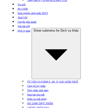
Trang thiết bị y tế loại BCD thuộc TT30
Tin mới
HS CODE
Kinh nghiệm nhập khẩu TBYT
Thuế VAT
Chuyển phát nhanh
Văn bản luật
Show submenu for Dịch vụ khác
Dịch vụ khác
TƯ VẤN CO FORM E, AK, D, EAV GIẢM THUẾ
Công bố mỹ phẩm
Thực phẩm chức năng
Khai báo hóa chất
Kiểm tra chất lượng
ISO 22000 THỰC PHẨM
CHỨNG NHẬN FDA