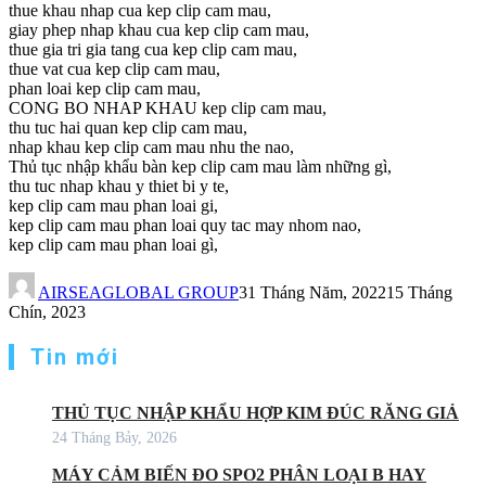
thue khau nhap cua kep clip cam mau,
giay phep nhap khau cua kep clip cam mau,
thue gia tri gia tang cua kep clip cam mau,
thue vat cua kep clip cam mau,
phan loai kep clip cam mau,
CONG BO NHAP KHAU kep clip cam mau,
thu tuc hai quan kep clip cam mau,
nhap khau kep clip cam mau nhu the nao,
Thủ tục nhập khẩu bàn kep clip cam mau làm những gì,
thu tuc nhap khau y thiet bi y te,
kep clip cam mau phan loai gi,
kep clip cam mau phan loai quy tac may nhom nao,
kep clip cam mau phan loai gì,
AIRSEAGLOBAL GROUP
31 Tháng Năm, 2022
15 Tháng
Chín, 2023
Tin mới
THỦ TỤC NHẬP KHẨU HỢP KIM ĐÚC RĂNG GIẢ
24 Tháng Bảy, 2026
MÁY CẢM BIẾN ĐO SPO2 PHÂN LOẠI B HAY