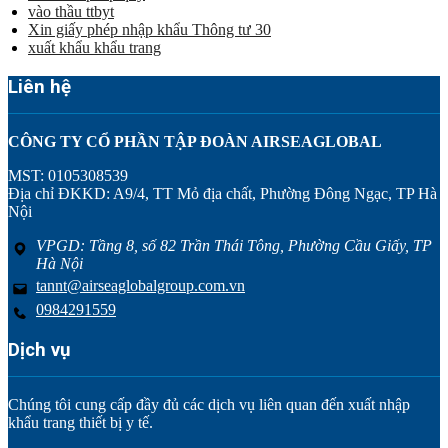
vào thầu ttbyt
Xin giấy phép nhập khẩu Thông tư 30
xuất khẩu khẩu trang
Liên hệ
CÔNG TY CỔ PHẦN TẬP ĐOÀN AIRSEAGLOBAL
MST: 0105308539
Địa chỉ ĐKKD: A9/4, TT Mỏ địa chất, Phường Đông Ngạc, TP Hà
Nội
VPGD: Tầng 8, số 82 Trần Thái Tông, Phường Cầu Giấy, TP
Hà Nội
tannt@airseaglobalgroup.com.vn
0984291559
Dịch vụ
Chúng tôi cung cấp đầy đủ các dịch vụ liên quan đến xuất nhập
khẩu trang thiết bị y tế.