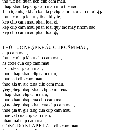
thu tuc hai quan kep clip cam mau,
nhap khau kep clip cam mau nhu the nao,
Thủ tục nhập khẩu bàn kep clip cam mau làm những gì,
thu tuc nhap khau y thiet bi y te,
kep clip cam mau phan loai gi,
kep clip cam mau phan loai quy tac may nhom nao,
kep clip cam mau phan loai gì,
—
THỦ TỤC NHẬP KHẨU CLIP CẦM MÁU,
clip cam mau,
thu tuc nhap khau clip cam mau,
hs code cua clip cam mau,
hs code clip cam mau,
thue nhap khau clip cam mau,
thue vat clip cam mau,
thue gia tri gia tang clip cam mau,
giay phep nhap khau clip cam mau,
nhap khau clip cam mau,
thue khau nhap cua clip cam mau,
giay phep nhap khau cua clip cam mau,
thue gia tri gia tang cua clip cam mau,
thue vat cua clip cam mau,
phan loai clip cam mau,
CONG BO NHAP KHAU clip cam mau,