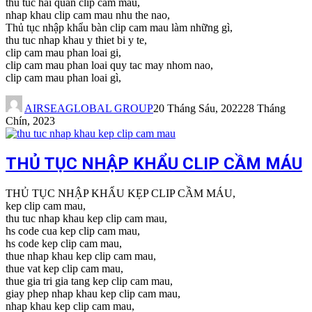
thu tuc hai quan clip cam mau,
nhap khau clip cam mau nhu the nao,
Thủ tục nhập khẩu bàn clip cam mau làm những gì,
thu tuc nhap khau y thiet bi y te,
clip cam mau phan loai gi,
clip cam mau phan loai quy tac may nhom nao,
clip cam mau phan loai gì,
AIRSEAGLOBAL GROUP
20 Tháng Sáu, 2022
28 Tháng
Chín, 2023
THỦ TỤC NHẬP KHẨU CLIP CẦM MÁU
THỦ TỤC NHẬP KHẨU KẸP CLIP CẦM MÁU,
kep clip cam mau,
thu tuc nhap khau kep clip cam mau,
hs code cua kep clip cam mau,
hs code kep clip cam mau,
thue nhap khau kep clip cam mau,
thue vat kep clip cam mau,
thue gia tri gia tang kep clip cam mau,
giay phep nhap khau kep clip cam mau,
nhap khau kep clip cam mau,