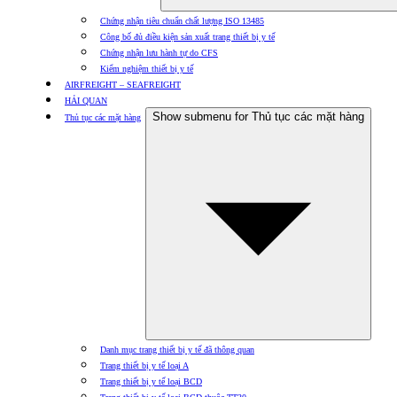
Chứng nhận tiêu chuẩn chất lượng ISO 13485
Công bố đủ điều kiện sản xuất trang thiết bị y tế
Chứng nhận lưu hành tự do CFS
Kiểm nghiệm thiết bị y tế
AIRFREIGHT – SEAFREIGHT
HẢI QUAN
Show submenu for Thủ tục các mặt hàng
Thủ tục các mặt hàng
Danh mục trang thiết bị y tế đã thông quan
Trang thiết bị y tế loại A
Trang thiết bị y tế loại BCD