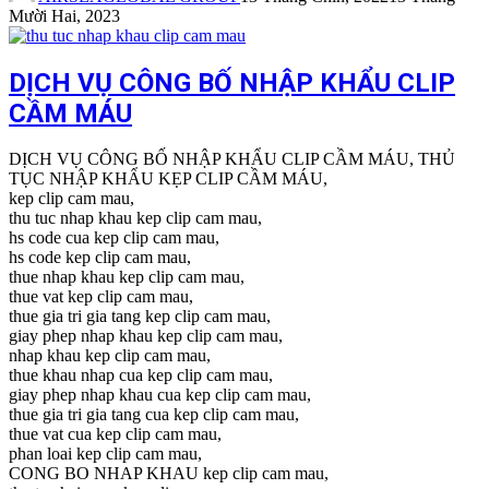
Mười Hai, 2023
DỊCH VỤ CÔNG BỐ NHẬP KHẨU CLIP
CẦM MÁU
DỊCH VỤ CÔNG BỐ NHẬP KHẨU CLIP CẦM MÁU, THỦ
TỤC NHẬP KHẨU KẸP CLIP CẦM MÁU,
kep clip cam mau,
thu tuc nhap khau kep clip cam mau,
hs code cua kep clip cam mau,
hs code kep clip cam mau,
thue nhap khau kep clip cam mau,
thue vat kep clip cam mau,
thue gia tri gia tang kep clip cam mau,
giay phep nhap khau kep clip cam mau,
nhap khau kep clip cam mau,
thue khau nhap cua kep clip cam mau,
giay phep nhap khau cua kep clip cam mau,
thue gia tri gia tang cua kep clip cam mau,
thue vat cua kep clip cam mau,
phan loai kep clip cam mau,
CONG BO NHAP KHAU kep clip cam mau,