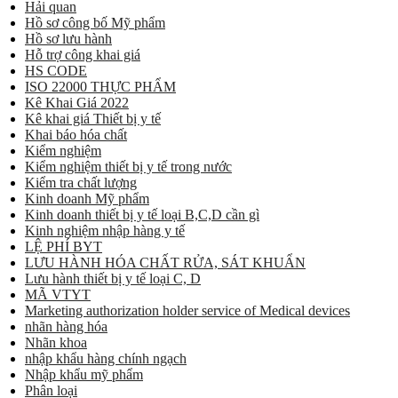
Hải quan
Hồ sơ công bố Mỹ phẩm
Hồ sơ lưu hành
Hỗ trợ công khai giá
HS CODE
ISO 22000 THỰC PHẨM
Kê Khai Giá 2022
Kê khai giá Thiết bị y tế
Khai báo hóa chất
Kiểm nghiệm
Kiểm nghiệm thiết bị y tế trong nước
Kiểm tra chất lượng
Kinh doanh Mỹ phẩm
Kinh doanh thiết bị y tế loại B,C,D cần gì
Kinh nghiệm nhập hàng y tế
LỆ PHÍ BYT
LƯU HÀNH HÓA CHẤT RỬA, SÁT KHUẨN
Lưu hành thiết bị y tế loại C, D
MÃ VTYT
Marketing authorization holder service of Medical devices
nhãn hàng hóa
Nhãn khoa
nhập khẩu hàng chính ngạch
Nhập khẩu mỹ phẩm
Phân loại