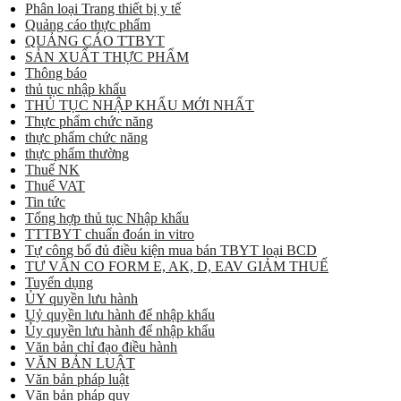
Phân loại Trang thiết bị y tế
Quảng cáo thực phẩm
QUẢNG CÁO TTBYT
SẢN XUẤT THỰC PHẨM
Thông báo
thủ tục nhập khẩu
THỦ TỤC NHẬP KHẨU MỚI NHẤT
Thực phẩm chức năng
thực phẩm chức năng
thực phẩm thường
Thuế NK
Thuế VAT
Tin tức
Tổng hợp thủ tục Nhập khẩu
TTTBYT chuẩn đoán in vitro
Tự công bố đủ điều kiện mua bán TBYT loại BCD
TƯ VẤN CO FORM E, AK, D, EAV GIẢM THUẾ
Tuyển dụng
ỦY quyền lưu hành
Uỷ quyền lưu hành để nhập khẩu
Ủy quyền lưu hành để nhập khẩu
Văn bản chỉ đạo điều hành
VĂN BẢN LUẬT
Văn bản pháp luật
Văn bản pháp quy