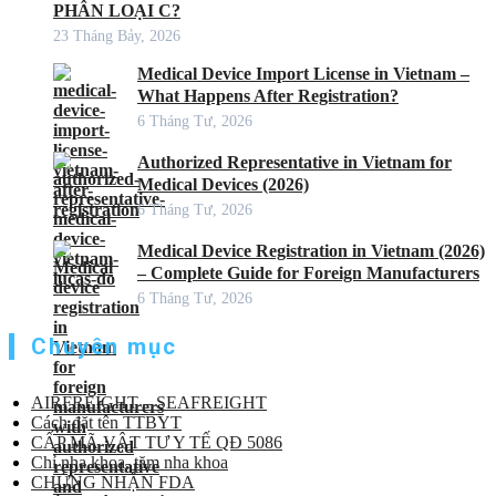
PHÂN LOẠI C?
23 Tháng Bảy, 2026
Medical Device Import License in Vietnam –
What Happens After Registration?
6 Tháng Tư, 2026
Authorized Representative in Vietnam for
Medical Devices (2026)
6 Tháng Tư, 2026
Medical Device Registration in Vietnam (2026)
– Complete Guide for Foreign Manufacturers
6 Tháng Tư, 2026
Chuyên mục
AIRFREIGHT – SEAFREIGHT
Cách đặt tên TTBYT
CẤP MÃ VẬT TƯ Y TẾ QĐ 5086
Chỉ nha khoa, tăm nha khoa
CHỨNG NHẬN FDA