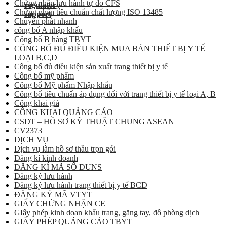
Chứng nhận lưu hành tự do CFS
Chứng nhận tiêu chuẩn chất lượng ISO 13485
Chuyển phát nhanh
công bố A nhập khẩu
Công bố B hàng TBYT
CÔNG BỐ ĐỦ ĐIỀU KIỆN MUA BÁN THIẾT BỊ Y TẾ
LOẠI B,C,D
Công bố đủ điều kiện sản xuất trang thiết bị y tế
Công bố mỹ phẩm
Công bố Mỹ phẩm Nhập khẩu
Công bố tiêu chuẩn áp dụng đối với trang thiết bị y tế loại A, B
Công khai giá
CÔNG KHAI QUẢNG CÁO
CSDT – HỒ SƠ KỸ THUẬT CHUNG ASEAN
CV2373
DỊCH VỤ
Dịch vụ làm hồ sơ thầu trọn gói
Đăng kí kinh doanh
ĐĂNG KÍ MÃ SỐ DUNS
Đăng ký lưu hành
Đăng ký lưu hành trang thiết bị y tế BCD
ĐĂNG KÝ MÃ VTYT
GIẤY CHỨNG NHẬN CE
GIấy phép kinh doan khẩu trang, găng tay, đồ phòng dịch
GIẤY PHÉP QUẢNG CÁO TBYT