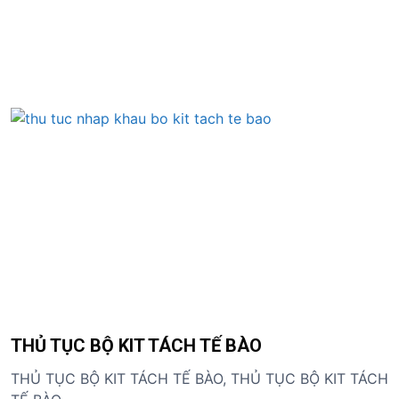
S
k
i
p
t
o
c
o
n
t
e
n
t
THỦ TỤC BỘ KIT TÁCH TẾ BÀO
THỦ TỤC BỘ KIT TÁCH TẾ BÀO, THỦ TỤC BỘ KIT TÁCH