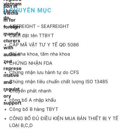
CHUYÊN MỤC
AIRFREIGHT – SEAFREIGHT
Cách đặt tên TTBYT
CẤP MÃ VẬT TƯ Y TẾ QĐ 5086
Chỉ nha khoa, tăm nha khoa
CHỨNG NHẬN FDA
Chứng nhận lưu hành tự do CFS
Chứng nhận tiêu chuẩn chất lượng ISO 13485
Chuyển phát nhanh
công bố A nhập khẩu
Công bố B hàng TBYT
CÔNG BỐ ĐỦ ĐIỀU KIỆN MUA BÁN THIẾT BỊ Y TẾ
LOẠI B,C,D