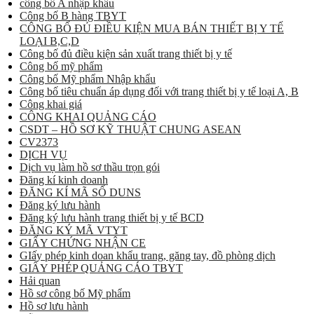
công bố A nhập khẩu
Công bố B hàng TBYT
CÔNG BỐ ĐỦ ĐIỀU KIỆN MUA BÁN THIẾT BỊ Y TẾ
LOẠI B,C,D
Công bố đủ điều kiện sản xuất trang thiết bị y tế
Công bố mỹ phẩm
Công bố Mỹ phẩm Nhập khẩu
Công bố tiêu chuẩn áp dụng đối với trang thiết bị y tế loại A, B
Công khai giá
CÔNG KHAI QUẢNG CÁO
CSDT – HỒ SƠ KỸ THUẬT CHUNG ASEAN
CV2373
DỊCH VỤ
Dịch vụ làm hồ sơ thầu trọn gói
Đăng kí kinh doanh
ĐĂNG KÍ MÃ SỐ DUNS
Đăng ký lưu hành
Đăng ký lưu hành trang thiết bị y tế BCD
ĐĂNG KÝ MÃ VTYT
GIẤY CHỨNG NHẬN CE
GIấy phép kinh doan khẩu trang, găng tay, đồ phòng dịch
GIẤY PHÉP QUẢNG CÁO TBYT
Hải quan
Hồ sơ công bố Mỹ phẩm
Hồ sơ lưu hành