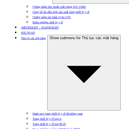
Chứng nhận tiêu chuẩn chất lượng ISO 13485
Công bố đủ điều kiện sản xuất trang thiết bị y tế
Chứng nhận lưu hành tự do CFS
Kiểm nghiệm thiết bị y tế
AIRFREIGHT – SEAFREIGHT
HẢI QUAN
Show submenu for Thủ tục các mặt hàng
Thủ tục các mặt hàng
Danh mục trang thiết bị y tế đã thông quan
Trang thiết bị y tế loại A
Trang thiết bị y tế loại BCD