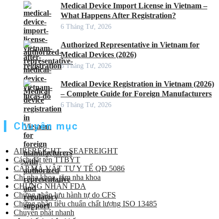
Medical Device Import License in Vietnam –
What Happens After Registration?
6 Tháng Tư, 2026
Authorized Representative in Vietnam for
Medical Devices (2026)
6 Tháng Tư, 2026
Medical Device Registration in Vietnam (2026)
– Complete Guide for Foreign Manufacturers
6 Tháng Tư, 2026
Chuyên mục
AIRFREIGHT – SEAFREIGHT
Cách đặt tên TTBYT
CẤP MÃ VẬT TƯ Y TẾ QĐ 5086
Chỉ nha khoa, tăm nha khoa
CHỨNG NHẬN FDA
Chứng nhận lưu hành tự do CFS
Chứng nhận tiêu chuẩn chất lượng ISO 13485
Chuyển phát nhanh