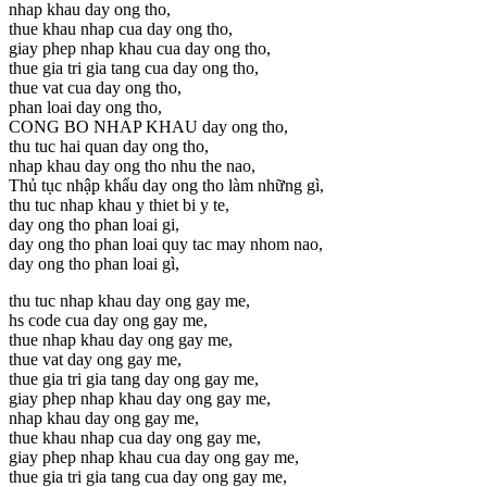
nhap khau day ong tho,
thue khau nhap cua day ong tho,
giay phep nhap khau cua day ong tho,
thue gia tri gia tang cua day ong tho,
thue vat cua day ong tho,
phan loai day ong tho,
CONG BO NHAP KHAU day ong tho,
thu tuc hai quan day ong tho,
nhap khau day ong tho nhu the nao,
Thủ tục nhập khẩu day ong tho làm những gì,
thu tuc nhap khau y thiet bi y te,
day ong tho phan loai gi,
day ong tho phan loai quy tac may nhom nao,
day ong tho phan loai gì,
thu tuc nhap khau day ong gay me,
hs code cua day ong gay me,
thue nhap khau day ong gay me,
thue vat day ong gay me,
thue gia tri gia tang day ong gay me,
giay phep nhap khau day ong gay me,
nhap khau day ong gay me,
thue khau nhap cua day ong gay me,
giay phep nhap khau cua day ong gay me,
thue gia tri gia tang cua day ong gay me,