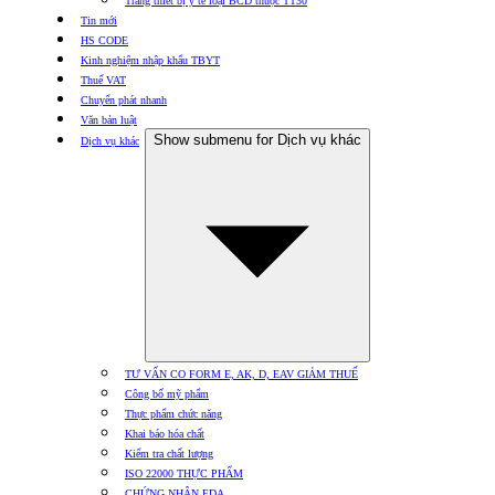
Trang thiết bị y tế loại BCD thuộc TT30
Tin mới
HS CODE
Kinh nghiệm nhập khẩu TBYT
Thuế VAT
Chuyển phát nhanh
Văn bản luật
Show submenu for Dịch vụ khác
Dịch vụ khác
TƯ VẤN CO FORM E, AK, D, EAV GIẢM THUẾ
Công bố mỹ phẩm
Thực phẩm chức năng
Khai báo hóa chất
Kiểm tra chất lượng
ISO 22000 THỰC PHẨM
CHỨNG NHẬN FDA