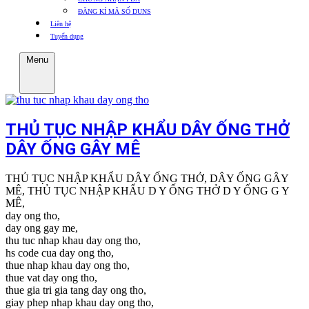
ĐĂNG KÍ MÃ SỐ DUNS
Liên hệ
Tuyển dụng
Menu
THỦ TỤC NHẬP KHẨU DÂY ỐNG THỞ
DÂY ỐNG GÂY MÊ
THỦ TỤC NHẬP KHẨU DÂY ỐNG THỞ, DÂY ỐNG GÂY
MÊ, THỦ TỤC NHẬP KHẨU D Y ỐNG THỞ D Y ỐNG G Y
MÊ,
day ong tho,
day ong gay me,
thu tuc nhap khau day ong tho,
hs code cua day ong tho,
thue nhap khau day ong tho,
thue vat day ong tho,
thue gia tri gia tang day ong tho,
giay phep nhap khau day ong tho,