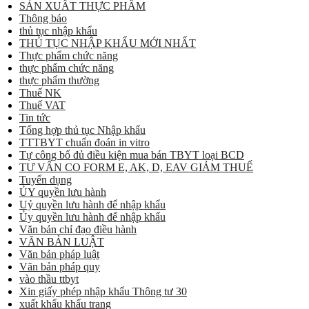
SẢN XUẤT THỰC PHẨM
Thông báo
thủ tục nhập khẩu
THỦ TỤC NHẬP KHẨU MỚI NHẤT
Thực phẩm chức năng
thực phẩm chức năng
thực phẩm thường
Thuế NK
Thuế VAT
Tin tức
Tổng hợp thủ tục Nhập khẩu
TTTBYT chuẩn đoán in vitro
Tự công bố đủ điều kiện mua bán TBYT loại BCD
TƯ VẤN CO FORM E, AK, D, EAV GIẢM THUẾ
Tuyển dụng
ỦY quyền lưu hành
Uỷ quyền lưu hành để nhập khẩu
Ủy quyền lưu hành để nhập khẩu
Văn bản chỉ đạo điều hành
VĂN BẢN LUẬT
Văn bản pháp luật
Văn bản pháp quy
vào thầu ttbyt
Xin giấy phép nhập khẩu Thông tư 30
xuất khẩu khẩu trang