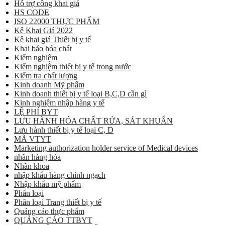
Hỗ trợ công khai giá
HS CODE
ISO 22000 THỰC PHẨM
Kê Khai Giá 2022
Kê khai giá Thiết bị y tế
Khai báo hóa chất
Kiểm nghiệm
Kiểm nghiệm thiết bị y tế trong nước
Kiểm tra chất lượng
Kinh doanh Mỹ phẩm
Kinh doanh thiết bị y tế loại B,C,D cần gì
Kinh nghiệm nhập hàng y tế
LỆ PHÍ BYT
LƯU HÀNH HÓA CHẤT RỬA, SÁT KHUẨN
Lưu hành thiết bị y tế loại C, D
MÃ VTYT
Marketing authorization holder service of Medical devices
nhãn hàng hóa
Nhãn khoa
nhập khẩu hàng chính ngạch
Nhập khẩu mỹ phẩm
Phân loại
Phân loại Trang thiết bị y tế
Quảng cáo thực phẩm
QUẢNG CÁO TTBYT