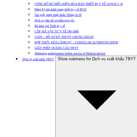
CÔNG BỐ ĐỦ ĐIỀU KIỆN MUA BÁN THIẾT BỊ Y TẾ LOẠI B,C,D
Đăng ký lưu hành trang thiết bị y tế BCD
Xin giấy phép nhập khẩu Thông tư 30
Dịch vụ làm hồ sơ thầu trọn gói
Kê khai giá Thiết bị y tế
CẤP MÃ VẬT TƯ Y TẾ QĐ 5086
CSDT – HỒ SƠ KỸ THUẬT CHUNG ASEAN
HỢP THỨC HÓA LÃNH SỰ – CONSULAR AUTHENTICATION
GIẤY PHÉP QUẢNG CÁO TBYT
Marketing authorization holder service of Medical devices
Show submenu for Dịch vụ xuất khẩu TBYT
Dịch vụ xuất khẩu TBYT