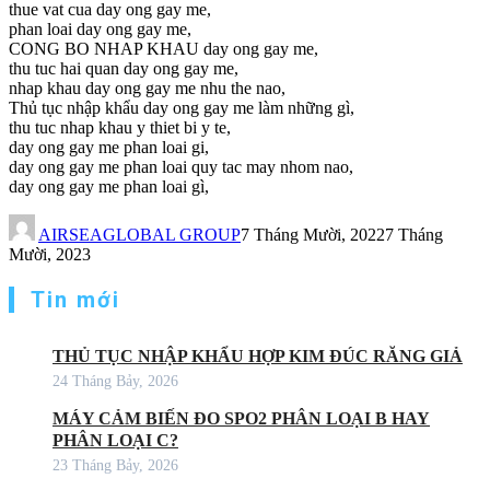
thue vat cua day ong gay me,
phan loai day ong gay me,
CONG BO NHAP KHAU day ong gay me,
thu tuc hai quan day ong gay me,
nhap khau day ong gay me nhu the nao,
Thủ tục nhập khẩu day ong gay me làm những gì,
thu tuc nhap khau y thiet bi y te,
day ong gay me phan loai gi,
day ong gay me phan loai quy tac may nhom nao,
day ong gay me phan loai gì,
AIRSEAGLOBAL GROUP
7 Tháng Mười, 2022
7 Tháng
Mười, 2023
Tin mới
THỦ TỤC NHẬP KHẨU HỢP KIM ĐÚC RĂNG GIẢ
24 Tháng Bảy, 2026
MÁY CẢM BIẾN ĐO SPO2 PHÂN LOẠI B HAY
PHÂN LOẠI C?
23 Tháng Bảy, 2026