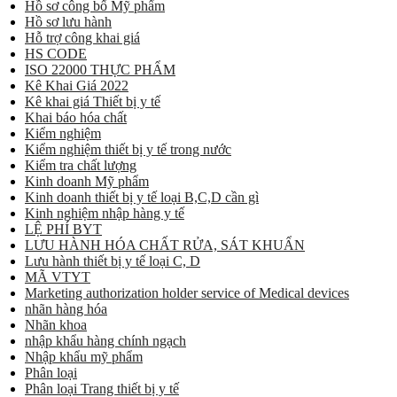
Hồ sơ công bố Mỹ phẩm
Hồ sơ lưu hành
Hỗ trợ công khai giá
HS CODE
ISO 22000 THỰC PHẨM
Kê Khai Giá 2022
Kê khai giá Thiết bị y tế
Khai báo hóa chất
Kiểm nghiệm
Kiểm nghiệm thiết bị y tế trong nước
Kiểm tra chất lượng
Kinh doanh Mỹ phẩm
Kinh doanh thiết bị y tế loại B,C,D cần gì
Kinh nghiệm nhập hàng y tế
LỆ PHÍ BYT
LƯU HÀNH HÓA CHẤT RỬA, SÁT KHUẨN
Lưu hành thiết bị y tế loại C, D
MÃ VTYT
Marketing authorization holder service of Medical devices
nhãn hàng hóa
Nhãn khoa
nhập khẩu hàng chính ngạch
Nhập khẩu mỹ phẩm
Phân loại
Phân loại Trang thiết bị y tế