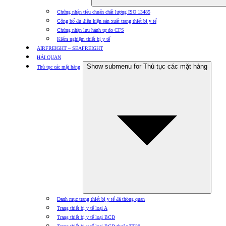
Chứng nhận tiêu chuẩn chất lượng ISO 13485
Công bố đủ điều kiện sản xuất trang thiết bị y tế
Chứng nhận lưu hành tự do CFS
Kiểm nghiệm thiết bị y tế
AIRFREIGHT – SEAFREIGHT
HẢI QUAN
Show submenu for Thủ tục các mặt hàng
Thủ tục các mặt hàng
Danh mục trang thiết bị y tế đã thông quan
Trang thiết bị y tế loại A
Trang thiết bị y tế loại BCD