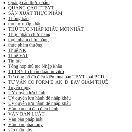
Quảng cáo thực phẩm
QUẢNG CÁO TTBYT
SẢN XUẤT THỰC PHẨM
Thông báo
thủ tục nhập khẩu
THỦ TỤC NHẬP KHẨU MỚI NHẤT
Thực phẩm chức năng
thực phẩm chức năng
thực phẩm thường
Thuế NK
Thuế VAT
Tin tức
Tổng hợp thủ tục Nhập khẩu
TTTBYT chuẩn đoán in vitro
Tự công bố đủ điều kiện mua bán TBYT loại BCD
TƯ VẤN CO FORM E, AK, D, EAV GIẢM THUẾ
Tuyển dụng
ỦY quyền lưu hành
Uỷ quyền lưu hành để nhập khẩu
Ủy quyền lưu hành để nhập khẩu
Văn bản chỉ đạo điều hành
VĂN BẢN LUẬT
Văn bản pháp luật
Văn bản pháp quy
vào thầu ttbyt