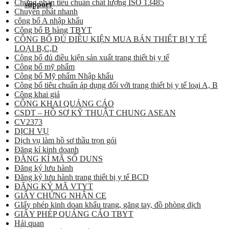
Chứng nhận tiêu chuẩn chất lượng ISO 13485
Chuyển phát nhanh
công bố A nhập khẩu
Công bố B hàng TBYT
CÔNG BỐ ĐỦ ĐIỀU KIỆN MUA BÁN THIẾT BỊ Y TẾ
LOẠI B,C,D
Công bố đủ điều kiện sản xuất trang thiết bị y tế
Công bố mỹ phẩm
Công bố Mỹ phẩm Nhập khẩu
Công bố tiêu chuẩn áp dụng đối với trang thiết bị y tế loại A, B
Công khai giá
CÔNG KHAI QUẢNG CÁO
CSDT – HỒ SƠ KỸ THUẬT CHUNG ASEAN
CV2373
DỊCH VỤ
Dịch vụ làm hồ sơ thầu trọn gói
Đăng kí kinh doanh
ĐĂNG KÍ MÃ SỐ DUNS
Đăng ký lưu hành
Đăng ký lưu hành trang thiết bị y tế BCD
ĐĂNG KÝ MÃ VTYT
GIẤY CHỨNG NHẬN CE
GIấy phép kinh doan khẩu trang, găng tay, đồ phòng dịch
GIẤY PHÉP QUẢNG CÁO TBYT
Hải quan