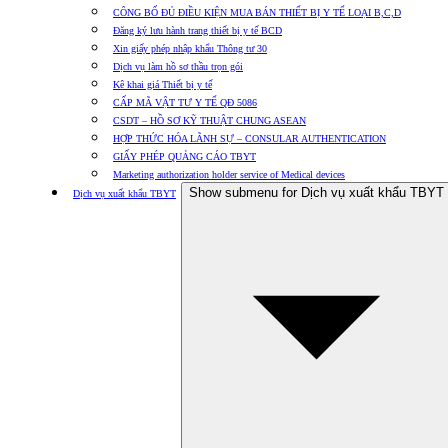
CÔNG BỐ ĐỦ ĐIỀU KIỆN MUA BÁN THIẾT BỊ Y TẾ LOẠI B,C,D
Đăng ký lưu hành trang thiết bị y tế BCD
Xin giấy phép nhập khẩu Thông tư 30
Dịch vụ làm hồ sơ thầu trọn gói
Kê khai giá Thiết bị y tế
CẤP MÃ VẬT TƯ Y TẾ QĐ 5086
CSDT – HỒ SƠ KỸ THUẬT CHUNG ASEAN
HỢP THỨC HÓA LÃNH SỰ – CONSULAR AUTHENTICATION
GIẤY PHÉP QUẢNG CÁO TBYT
Marketing authorization holder service of Medical devices
Show submenu for Dịch vụ xuất khẩu TBYT
Dịch vụ xuất khẩu TBYT