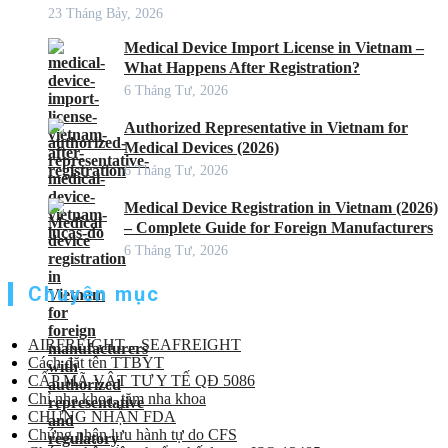
23 Tháng Bảy, 2026
Medical Device Import License in Vietnam –
What Happens After Registration?
6 Tháng Tư, 2026
Authorized Representative in Vietnam for
Medical Devices (2026)
6 Tháng Tư, 2026
Medical Device Registration in Vietnam (2026)
– Complete Guide for Foreign Manufacturers
6 Tháng Tư, 2026
Chuyên mục
AIRFREIGHT – SEAFREIGHT
Cách đặt tên TTBYT
CẤP MÃ VẬT TƯ Y TẾ QĐ 5086
Chỉ nha khoa, tăm nha khoa
CHỨNG NHẬN FDA
Chứng nhận lưu hành tự do CFS