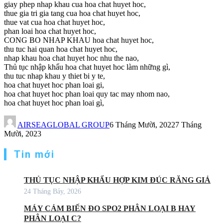
giay phep nhap khau cua hoa chat huyet hoc,
thue gia tri gia tang cua hoa chat huyet hoc,
thue vat cua hoa chat huyet hoc,
phan loai hoa chat huyet hoc,
CONG BO NHAP KHAU hoa chat huyet hoc,
thu tuc hai quan hoa chat huyet hoc,
nhap khau hoa chat huyet hoc nhu the nao,
Thủ tục nhập khẩu hoa chat huyet hoc làm những gì,
thu tuc nhap khau y thiet bi y te,
hoa chat huyet hoc phan loai gi,
hoa chat huyet hoc phan loai quy tac may nhom nao,
hoa chat huyet hoc phan loai gì,
AIRSEAGLOBAL GROUP
6 Tháng Mười, 2022
7 Tháng
Mười, 2023
Tin mới
THỦ TỤC NHẬP KHẨU HỢP KIM ĐÚC RĂNG GIẢ
24 Tháng Bảy, 2026
MÁY CẢM BIẾN ĐO SPO2 PHÂN LOẠI B HAY
PHÂN LOẠI C?