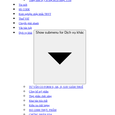
Trang thiết bị y tế loại BCD thuộc TT30
Tin mới
HS CODE
Kinh nghiệm nhập khẩu TBYT
Thuế VAT
Chuyển phát nhanh
Văn bản luật
Show submenu for Dịch vụ khác
Dịch vụ khác
TƯ VẤN CO FORM E, AK, D, EAV GIẢM THUẾ
Công bố mỹ phẩm
Thực phẩm chức năng
Khai báo hóa chất
Kiểm tra chất lượng
ISO 22000 THỰC PHẨM
CHỨNG NHẬN FDA