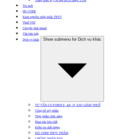
Trang thiết bị y tế loại BCD thuộc TT30
Tin mới
HS CODE
Kinh nghiệm nhập khẩu TBYT
Thuế VAT
Chuyển phát nhanh
Văn bản luật
Show submenu for Dịch vụ khác
Dịch vụ khác
TƯ VẤN CO FORM E, AK, D, EAV GIẢM THUẾ
Công bố mỹ phẩm
Thực phẩm chức năng
Khai báo hóa chất
Kiểm tra chất lượng
ISO 22000 THỰC PHẨM
CHỨNG NHẬN FDA