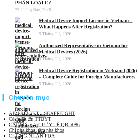
PHÂN LOẠI C?
23 Tháng Bảy, 2026
Medical Device Import License in Vietnam –
What Happens After Registration?
6 Tháng Tư, 2026
Authorized Representative in Vietnam for
Medical Devices (2026)
6 Tháng Tư, 2026
Medical Device Registration in Vietnam (2026)
– Complete Guide for Foreign Manufacturers
6 Tháng Tư, 2026
Chuyên mục
AIRFREIGHT – SEAFREIGHT
Cách đặt tên TTBYT
CẤP MÃ VẬT TƯ Y TẾ QĐ 5086
Chỉ nha khoa, tăm nha khoa
CHỨNG NHẬN FDA