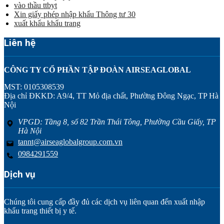
vào thầu ttbyt
Xin giấy phép nhập khẩu Thông tư 30
xuất khẩu khẩu trang
Liên hệ
CÔNG TY CỔ PHẦN TẬP ĐOÀN AIRSEAGLOBAL
MST: 0105308539
Địa chỉ ĐKKD: A9/4, TT Mỏ địa chất, Phường Đông Ngạc, TP Hà
Nội
VPGD: Tầng 8, số 82 Trần Thái Tông, Phường Cầu Giấy, TP
Hà Nội
tannt@airseaglobalgroup.com.vn
0984291559
Dịch vụ
Chúng tôi cung cấp đầy đủ các dịch vụ liên quan đến xuất nhập
khẩu trang thiết bị y tế.