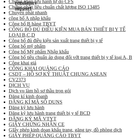
Chứng nhận lưu hành tự do CFS
Chứng nhận tiêu chuẩn chất lượng ISO 13485
Chuyển phát nhanh
công bố A nhập khẩu
Công bố B hàng TBYT
CÔNG BỐ ĐỦ ĐIỀU KIỆN MUA BÁN THIẾT BỊ Y TẾ
LOẠI B,C,D
Công bố đủ điều kiện sản xuất trang thiết bị y tế
Công bố mỹ phẩm
Công bố Mỹ phẩm Nhập khẩu
Công bố tiêu chuẩn áp dụng đối với trang thiết bị y tế loại A, B
Công khai giá
CÔNG KHAI QUẢNG CÁO
CSDT – HỒ SƠ KỸ THUẬT CHUNG ASEAN
CV2373
DỊCH VỤ
Dịch vụ làm hồ sơ thầu trọn gói
Đăng kí kinh doanh
ĐĂNG KÍ MÃ SỐ DUNS
Đăng ký lưu hành
Đăng ký lưu hành trang thiết bị y tế BCD
ĐĂNG KÝ MÃ VTYT
GIẤY CHỨNG NHẬN CE
GIấy phép kinh doan khẩu trang, găng tay, đồ phòng dịch
GIẤY PHÉP QUẢNG CÁO TBYT