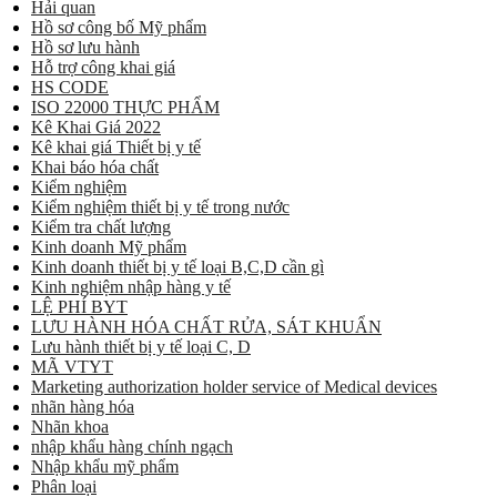
Hải quan
Hồ sơ công bố Mỹ phẩm
Hồ sơ lưu hành
Hỗ trợ công khai giá
HS CODE
ISO 22000 THỰC PHẨM
Kê Khai Giá 2022
Kê khai giá Thiết bị y tế
Khai báo hóa chất
Kiểm nghiệm
Kiểm nghiệm thiết bị y tế trong nước
Kiểm tra chất lượng
Kinh doanh Mỹ phẩm
Kinh doanh thiết bị y tế loại B,C,D cần gì
Kinh nghiệm nhập hàng y tế
LỆ PHÍ BYT
LƯU HÀNH HÓA CHẤT RỬA, SÁT KHUẨN
Lưu hành thiết bị y tế loại C, D
MÃ VTYT
Marketing authorization holder service of Medical devices
nhãn hàng hóa
Nhãn khoa
nhập khẩu hàng chính ngạch
Nhập khẩu mỹ phẩm
Phân loại