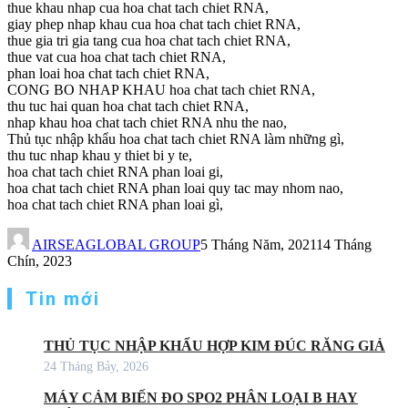
thue khau nhap cua hoa chat tach chiet RNA,
giay phep nhap khau cua hoa chat tach chiet RNA,
thue gia tri gia tang cua hoa chat tach chiet RNA,
thue vat cua hoa chat tach chiet RNA,
phan loai hoa chat tach chiet RNA,
CONG BO NHAP KHAU hoa chat tach chiet RNA,
thu tuc hai quan hoa chat tach chiet RNA,
nhap khau hoa chat tach chiet RNA nhu the nao,
Thủ tục nhập khẩu hoa chat tach chiet RNA làm những gì,
thu tuc nhap khau y thiet bi y te,
hoa chat tach chiet RNA phan loai gi,
hoa chat tach chiet RNA phan loai quy tac may nhom nao,
hoa chat tach chiet RNA phan loai gì,
AIRSEAGLOBAL GROUP
5 Tháng Năm, 2021
14 Tháng
Chín, 2023
Tin mới
THỦ TỤC NHẬP KHẨU HỢP KIM ĐÚC RĂNG GIẢ
24 Tháng Bảy, 2026
MÁY CẢM BIẾN ĐO SPO2 PHÂN LOẠI B HAY