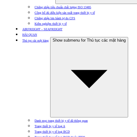
Chứng nhận tiêu chuẩn chất lượng ISO 13485
Công bố đủ điều kiện sản xuất trang thiết bị y tế
Chứng nhận lưu hành tự do CFS
Kiểm nghiệm thiết bị y tế
AIRFREIGHT – SEAFREIGHT
HẢI QUAN
Show submenu for Thủ tục các mặt hàng
Thủ tục các mặt hàng
Danh mục trang thiết bị y tế đã thông quan
Trang thiết bị y tế loại A
Trang thiết bị y tế loại BCD