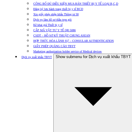
CÔNG BỐ ĐỦ ĐIỀU KIỆN MUA BÁN THIẾT BỊ Y TẾ LOẠI B,C,D
Đăng ký lưu hành trang thiết bị y tế BCD
Xin giấy phép nhập khẩu Thông tư 30
Dịch vụ làm hồ sơ thầu trọn gói
Kê khai giá Thiết bị y tế
CẤP MÃ VẬT TƯ Y TẾ QĐ 5086
CSDT – HỒ SƠ KỸ THUẬT CHUNG ASEAN
HỢP THỨC HÓA LÃNH SỰ – CONSULAR AUTHENTICATION
GIẤY PHÉP QUẢNG CÁO TBYT
Marketing authorization holder service of Medical devices
Show submenu for Dịch vụ xuất khẩu TBYT
Dịch vụ xuất khẩu TBYT