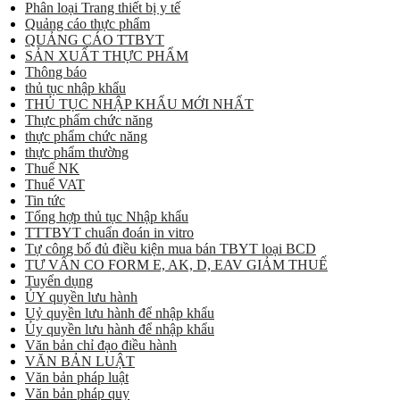
Phân loại Trang thiết bị y tế
Quảng cáo thực phẩm
QUẢNG CÁO TTBYT
SẢN XUẤT THỰC PHẨM
Thông báo
thủ tục nhập khẩu
THỦ TỤC NHẬP KHẨU MỚI NHẤT
Thực phẩm chức năng
thực phẩm chức năng
thực phẩm thường
Thuế NK
Thuế VAT
Tin tức
Tổng hợp thủ tục Nhập khẩu
TTTBYT chuẩn đoán in vitro
Tự công bố đủ điều kiện mua bán TBYT loại BCD
TƯ VẤN CO FORM E, AK, D, EAV GIẢM THUẾ
Tuyển dụng
ỦY quyền lưu hành
Uỷ quyền lưu hành để nhập khẩu
Ủy quyền lưu hành để nhập khẩu
Văn bản chỉ đạo điều hành
VĂN BẢN LUẬT
Văn bản pháp luật
Văn bản pháp quy