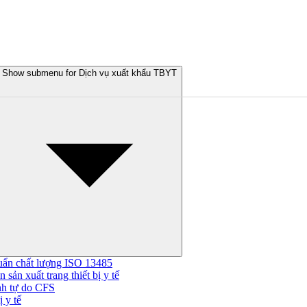
Show submenu for Dịch vụ xuất khẩu TBYT
uẩn chất lượng ISO 13485
 sản xuất trang thiết bị y tế
nh tự do CFS
 y tế