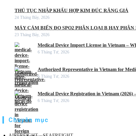
THỦ TỤC NHẬP KHẨU HỢP KIM ĐÚC RĂNG GIẢ
24 Tháng Bảy, 2026
MÁY CẢM BIẾN ĐO SPO2 PHÂN LOẠI B HAY PHÂN 
23 Tháng Bảy, 2026
Medical Device Import License in Vietnam – Wh
6 Tháng Tư, 2026
Authorized Representative in Vietnam for Medic
6 Tháng Tư, 2026
Medical Device Registration in Vietnam (2026)
6 Tháng Tư, 2026
Chuyên mục
AIRFREIGHT – SEAFREIGHT