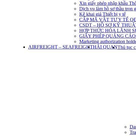
Xin giấy phép nhập khẩu Th
Dịch vụ làm hồ sơ thầu trọn 
Kê khai giá Thiết bị y tế
CẤP MÃ VẬT TƯ Y TẾ QĐ
CSDT – HỒ SƠ KỸ THU
HỢP THỨC HÓA LÃNH S
GIẤY PHÉP QUẢNG CÁO
Marketing authorization holde
AIRFREIGHT – SEAFREIGHT
HẢI QUAN
Thủ tục c
Dan
Tra