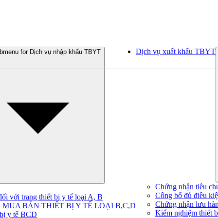
Dịch vụ xuất khẩu TBYT
bmenu for Dịch vụ nhập khẩu TBYT
Chứng nhận tiêu ch
Công bố đủ điều kiện
 với trang thiết bị y tế loại A, B
Chứng nhận lưu hà
MUA BÁN THIẾT BỊ Y TẾ LOẠI B,C,D
Kiểm nghiệm thiết bị
 bị y tế BCD