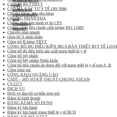
Cách đặt tên TTBYT
CẤP MÃ VẬT TƯ Y TẾ QĐ 5086
Chỉ nha khoa, tăm nha khoa
CHỨNG NHẬN FDA
Chứng nhận lưu hành tự do CFS
Chứng nhận tiêu chuẩn chất lượng ISO 13485
Chuyển phát nhanh
công bố A nhập khẩu
Công bố B hàng TBYT
CÔNG BỐ ĐỦ ĐIỀU KIỆN MUA BÁN THIẾT BỊ Y TẾ LOẠI
Công bố đủ điều kiện sản xuất trang thiết bị y tế
Công bố mỹ phẩm
Công bố Mỹ phẩm Nhập khẩu
Công bố tiêu chuẩn áp dụng đối với trang thiết bị y tế loại A, B
Công khai giá
CÔNG KHAI QUẢNG CÁO
CSDT – HỒ SƠ KỸ THUẬT CHUNG ASEAN
CV2373
DỊCH VỤ
Dịch vụ làm hồ sơ thầu trọn gói
Đăng kí kinh doanh
ĐĂNG KÍ MÃ SỐ DUNS
Đăng ký lưu hành
Đăng ký lưu hành trang thiết bị y tế BCD
ĐĂNG KÝ MÃ VTYT