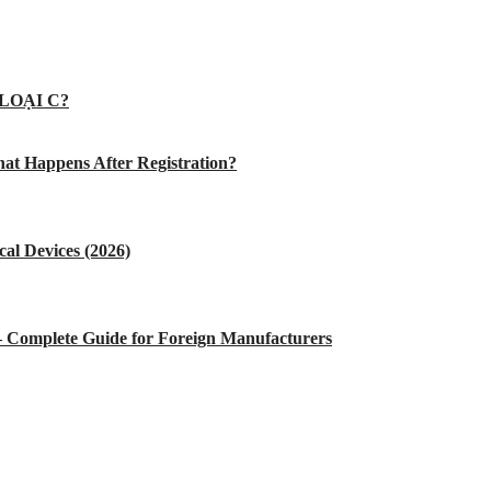
LOẠI C?
at Happens After Registration?
al Devices (2026)
 – Complete Guide for Foreign Manufacturers