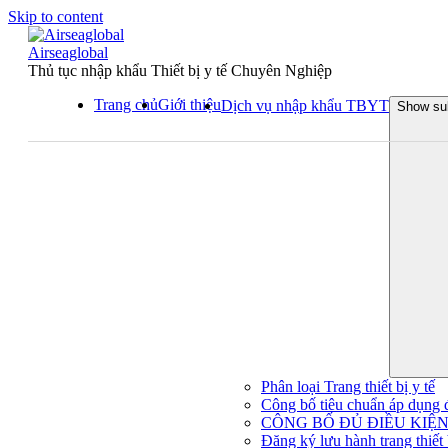
Skip to content
Airseaglobal
Thủ tục nhập khẩu Thiết bị y tế Chuyên Nghiệp
Trang chủ
Giới thiệu
Dịch vụ nhập khẩu TBYT
Show su
Phân loại Trang thiết bị y tế
Công bố tiêu chuẩn áp dụng đối
CÔNG BỐ ĐỦ ĐIỀU KIỆN 
Đăng ký lưu hành trang thiết