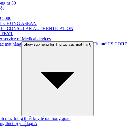
ông tư 30
gói
 5086
ẬT CHUNG ASEAN
Ự – CONSULAR AUTHENTICATION
 TBYT
r service of Medical devices
Tin mới
HS COD
ác mặt hàng
Show submenu for Thủ tục các mặt hàng
h mục trang thiết bị y tế đã thông quan
ng thiết bị y tế loại A