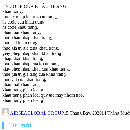
HS CODE CỦA KHẨU TRANG,
khau trang,
thu tuc nhap khau khau trang,
hs code cua khau trang,
hs code khau trang,
phan loai khau trang,
thue khau nhap khau trang,
thue vat khau trang,
thue gia tri gia tang khau trang,
giay phep nhap khau khau trang,
nhap khau khau trang,
thue khau nhap cua khau trang,
giay phep nhap khau cua khau trang,
thue gia tri gia tang cua khau trang,
thue vat cua khau trang,
phan loai khau trang
khau trang phan loai gi,
khau trang phan loai quy tac may nhom nao,
khau trang phan loai gì,
AIRSEAGLOBAL GROUP
15 Tháng Bảy, 2020
14 Tháng Mười
Tin mới