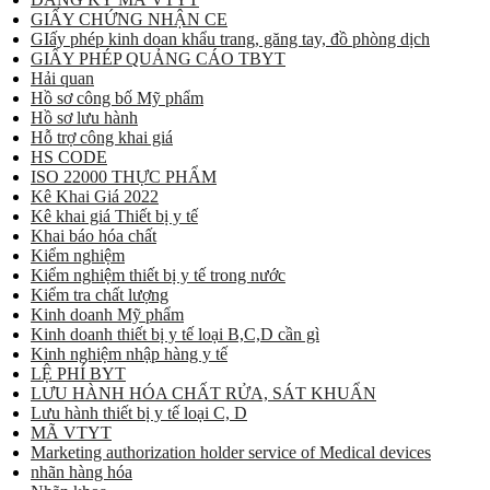
GIẤY CHỨNG NHẬN CE
GIấy phép kinh doan khẩu trang, găng tay, đồ phòng dịch
GIẤY PHÉP QUẢNG CÁO TBYT
Hải quan
Hồ sơ công bố Mỹ phẩm
Hồ sơ lưu hành
Hỗ trợ công khai giá
HS CODE
ISO 22000 THỰC PHẨM
Kê Khai Giá 2022
Kê khai giá Thiết bị y tế
Khai báo hóa chất
Kiểm nghiệm
Kiểm nghiệm thiết bị y tế trong nước
Kiểm tra chất lượng
Kinh doanh Mỹ phẩm
Kinh doanh thiết bị y tế loại B,C,D cần gì
Kinh nghiệm nhập hàng y tế
LỆ PHÍ BYT
LƯU HÀNH HÓA CHẤT RỬA, SÁT KHUẨN
Lưu hành thiết bị y tế loại C, D
MÃ VTYT
Marketing authorization holder service of Medical devices
nhãn hàng hóa