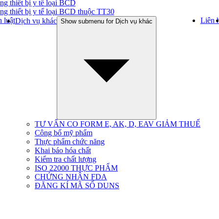
ng thiết bị y tế loại BCD
ng thiết bị y tế loại BCD thuộc TT30
 luật
Liên 
Dịch vụ khác
Show submenu for Dịch vụ khác
TƯ VẤN CO FORM E, AK, D, EAV GIẢM THUẾ
Công bố mỹ phẩm
Thực phẩm chức năng
Khai báo hóa chất
Kiểm tra chất lượng
ISO 22000 THỰC PHẨM
CHỨNG NHẬN FDA
ĐĂNG KÍ MÃ SỐ DUNS