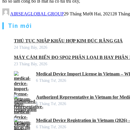
ho so lam cong bo B mat na co tui tru oxy,
AIRSEAGLOBAL GROUP
29 Tháng Mười Hai, 2021
28 Tháng
Tin mới
THỦ TỤC NHẬP KHẨU HỢP KIM ĐÚC RĂNG GIẢ
24 Tháng Bảy, 2026
MÁY CẢM BIẾN ĐO SPO2 PHÂN LOẠI B HAY PHÂN 
23 Tháng Bảy, 2026
Medical Device Import License in Vietnam – Wh
6 Tháng Tư, 2026
Authorized Representative in Vietnam for Medic
6 Tháng Tư, 2026
Medical Device Registration in Vietnam (2026)
6 Tháng Tư, 2026