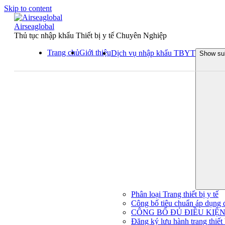
Skip to content
Airseaglobal
Thủ tục nhập khẩu Thiết bị y tế Chuyên Nghiệp
Trang chủ
Giới thiệu
Dịch vụ nhập khẩu TBYT
Show su
Phân loại Trang thiết bị y tế
Công bố tiêu chuẩn áp dụng đối
CÔNG BỐ ĐỦ ĐIỀU KIỆN 
Đăng ký lưu hành trang thiết