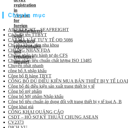
Chuyên mục
AIRFREIGHT – SEAFREIGHT
Cách đặt tên TTBYT
CẤP MÃ VẬT TƯ Y TẾ QĐ 5086
Chỉ nha khoa, tăm nha khoa
CHỨNG NHẬN FDA
Chứng nhận lưu hành tự do CFS
Chứng nhận tiêu chuẩn chất lượng ISO 13485
Chuyển phát nhanh
công bố A nhập khẩu
Công bố B hàng TBYT
CÔNG BỐ ĐỦ ĐIỀU KIỆN MUA BÁN THIẾT BỊ Y TẾ LOẠI
Công bố đủ điều kiện sản xuất trang thiết bị y tế
Công bố mỹ phẩm
Công bố Mỹ phẩm Nhập khẩu
Công bố tiêu chuẩn áp dụng đối với trang thiết bị y tế loại A, B
Công khai giá
CÔNG KHAI QUẢNG CÁO
CSDT – HỒ SƠ KỸ THUẬT CHUNG ASEAN
CV2373
DỊCH VỤ