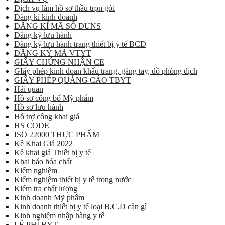
Dịch vụ làm hồ sơ thầu trọn gói
Đăng kí kinh doanh
ĐĂNG KÍ MÃ SỐ DUNS
Đăng ký lưu hành
Đăng ký lưu hành trang thiết bị y tế BCD
ĐĂNG KÝ MÃ VTYT
GIẤY CHỨNG NHẬN CE
GIấy phép kinh doan khẩu trang, găng tay, đồ phòng dịch
GIẤY PHÉP QUẢNG CÁO TBYT
Hải quan
Hồ sơ công bố Mỹ phẩm
Hồ sơ lưu hành
Hỗ trợ công khai giá
HS CODE
ISO 22000 THỰC PHẨM
Kê Khai Giá 2022
Kê khai giá Thiết bị y tế
Khai báo hóa chất
Kiểm nghiệm
Kiểm nghiệm thiết bị y tế trong nước
Kiểm tra chất lượng
Kinh doanh Mỹ phẩm
Kinh doanh thiết bị y tế loại B,C,D cần gì
Kinh nghiệm nhập hàng y tế
LỆ PHÍ BYT