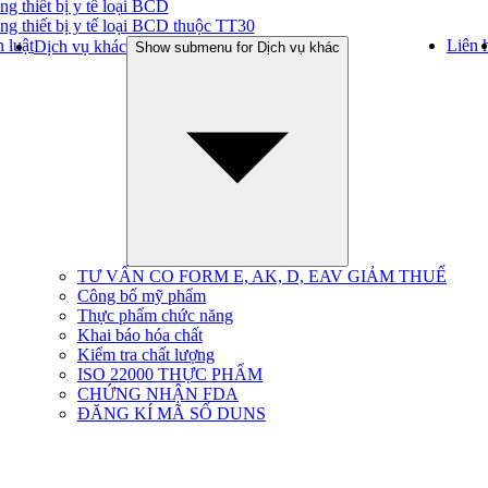
ng thiết bị y tế loại BCD
ng thiết bị y tế loại BCD thuộc TT30
 luật
Liên 
Dịch vụ khác
Show submenu for Dịch vụ khác
TƯ VẤN CO FORM E, AK, D, EAV GIẢM THUẾ
Công bố mỹ phẩm
Thực phẩm chức năng
Khai báo hóa chất
Kiểm tra chất lượng
ISO 22000 THỰC PHẨM
CHỨNG NHẬN FDA
ĐĂNG KÍ MÃ SỐ DUNS