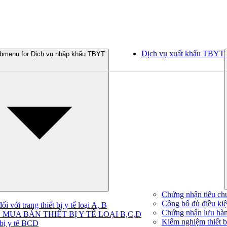
Dịch vụ xuất khẩu TBYT
bmenu for Dịch vụ nhập khẩu TBYT
Chứng nhận tiêu ch
Công bố đủ điều kiện
 với trang thiết bị y tế loại A, B
Chứng nhận lưu hà
MUA BÁN THIẾT BỊ Y TẾ LOẠI B,C,D
Kiểm nghiệm thiết bị
 bị y tế BCD