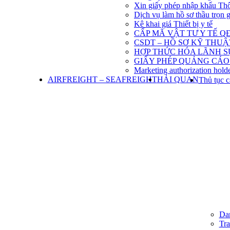
Xin giấy phép nhập khẩu Th
Dịch vụ làm hồ sơ thầu trọn 
Kê khai giá Thiết bị y tế
CẤP MÃ VẬT TƯ Y TẾ QĐ
CSDT – HỒ SƠ KỸ THU
HỢP THỨC HÓA LÃNH S
GIẤY PHÉP QUẢNG CÁO
Marketing authorization holde
AIRFREIGHT – SEAFREIGHT
HẢI QUAN
Thủ tục c
Dan
Tra