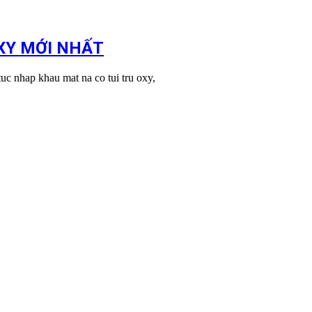
XY MỚI NHẤT
p khau mat na co tui tru oxy,