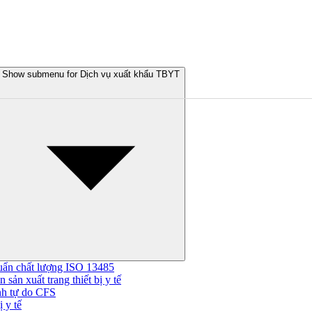
Show submenu for Dịch vụ xuất khẩu TBYT
uẩn chất lượng ISO 13485
 sản xuất trang thiết bị y tế
nh tự do CFS
 y tế