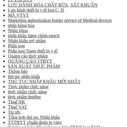
LƯU HÀNH HÓA CHẤT RỬA, SÁT KHUẨN
Lưu hành thiết bị y tế loại C, D
MÃ VTYT
Marketing authorization holder service of Medical devices
nhãn hàng hóa
Nhãn khoa
nhập khẩu hàng chính ngạch
Nhập khẩu mỹ phẩm
Phân loại
Phân loại Trang thiết bị y tế
Quảng cáo thực phẩm
QUẢNG CÁO TTBYT
SẢN XUẤT THỰC PHẨM
Thông báo
thủ tục nhập khẩu
THỦ TỤC NHẬP KHẨU MỚI NHẤT
Thực phẩm chức năng
thực phẩm chức năng
thực phẩm thường
Thuế NK
Thuế VAT
Tin tức
Tổng hợp thủ tục Nhập khẩu
TTTBYT chuẩn đoán in vitro