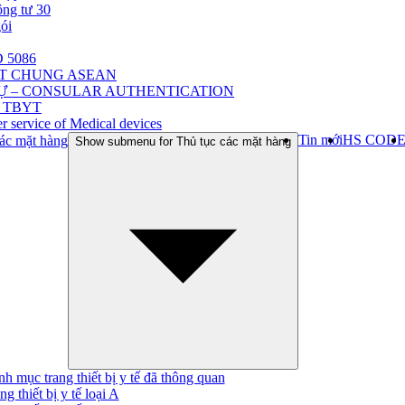
ông tư 30
gói
 5086
ẬT CHUNG ASEAN
Ự – CONSULAR AUTHENTICATION
 TBYT
r service of Medical devices
Tin mới
HS COD
ác mặt hàng
Show submenu for Thủ tục các mặt hàng
h mục trang thiết bị y tế đã thông quan
ng thiết bị y tế loại A