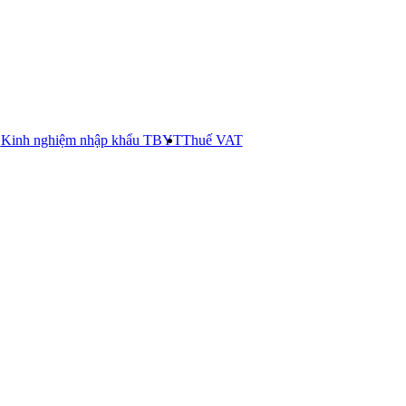
E
Kinh nghiệm nhập khẩu TBYT
Thuế VAT