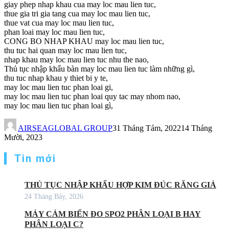
giay phep nhap khau cua may loc mau lien tuc,
thue gia tri gia tang cua may loc mau lien tuc,
thue vat cua may loc mau lien tuc,
phan loai may loc mau lien tuc,
CONG BO NHAP KHAU may loc mau lien tuc,
thu tuc hai quan may loc mau lien tuc,
nhap khau may loc mau lien tuc nhu the nao,
Thủ tục nhập khẩu bàn may loc mau lien tuc làm những gì,
thu tuc nhap khau y thiet bi y te,
may loc mau lien tuc phan loai gi,
may loc mau lien tuc phan loai quy tac may nhom nao,
may loc mau lien tuc phan loai gì,
AIRSEAGLOBAL GROUP
31 Tháng Tám, 2022
14 Tháng
Mười, 2023
Tin mới
THỦ TỤC NHẬP KHẨU HỢP KIM ĐÚC RĂNG GIẢ
24 Tháng Bảy, 2026
MÁY CẢM BIẾN ĐO SPO2 PHÂN LOẠI B HAY
PHÂN LOẠI C?