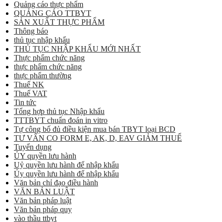
Quảng cáo thực phẩm
QUẢNG CÁO TTBYT
SẢN XUẤT THỰC PHẨM
Thông báo
thủ tục nhập khẩu
THỦ TỤC NHẬP KHẨU MỚI NHẤT
Thực phẩm chức năng
thực phẩm chức năng
thực phẩm thường
Thuế NK
Thuế VAT
Tin tức
Tổng hợp thủ tục Nhập khẩu
TTTBYT chuẩn đoán in vitro
Tự công bố đủ điều kiện mua bán TBYT loại BCD
TƯ VẤN CO FORM E, AK, D, EAV GIẢM THUẾ
Tuyển dụng
ỦY quyền lưu hành
Uỷ quyền lưu hành để nhập khẩu
Ủy quyền lưu hành để nhập khẩu
Văn bản chỉ đạo điều hành
VĂN BẢN LUẬT
Văn bản pháp luật
Văn bản pháp quy
vào thầu ttbyt