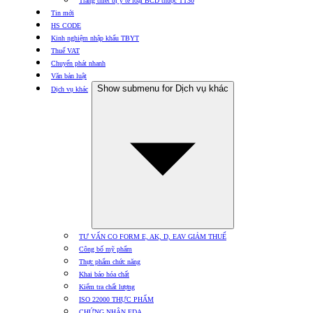
Trang thiết bị y tế loại BCD thuộc TT30
Tin mới
HS CODE
Kinh nghiệm nhập khẩu TBYT
Thuế VAT
Chuyển phát nhanh
Văn bản luật
Show submenu for Dịch vụ khác
Dịch vụ khác
TƯ VẤN CO FORM E, AK, D, EAV GIẢM THUẾ
Công bố mỹ phẩm
Thực phẩm chức năng
Khai báo hóa chất
Kiểm tra chất lượng
ISO 22000 THỰC PHẨM
CHỨNG NHẬN FDA