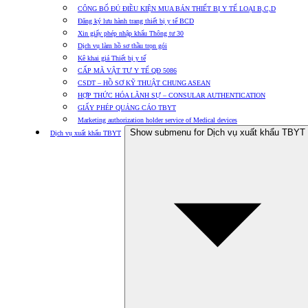
CÔNG BỐ ĐỦ ĐIỀU KIỆN MUA BÁN THIẾT BỊ Y TẾ LOẠI B,C,D
Đăng ký lưu hành trang thiết bị y tế BCD
Xin giấy phép nhập khẩu Thông tư 30
Dịch vụ làm hồ sơ thầu trọn gói
Kê khai giá Thiết bị y tế
CẤP MÃ VẬT TƯ Y TẾ QĐ 5086
CSDT – HỒ SƠ KỸ THUẬT CHUNG ASEAN
HỢP THỨC HÓA LÃNH SỰ – CONSULAR AUTHENTICATION
GIẤY PHÉP QUẢNG CÁO TBYT
Marketing authorization holder service of Medical devices
Show submenu for Dịch vụ xuất khẩu TBYT
Dịch vụ xuất khẩu TBYT