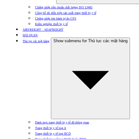
Chứng nhận tiêu chuẩn chất lượng ISO 13485
Công bố đủ điều kiện sản xuất trang thiết bị y tế
Chứng nhận lưu hành tự do CFS
Kiểm nghiệm thiết bị y tế
AIRFREIGHT – SEAFREIGHT
HẢI QUAN
Show submenu for Thủ tục các mặt hàng
Thủ tục các mặt hàng
Danh mục trang thiết bị y tế đã thông quan
Trang thiết bị y tế loại A
Trang thiết bị y tế loại BCD