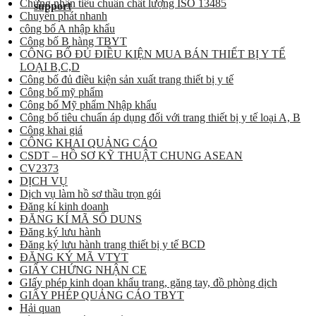
Chứng nhận tiêu chuẩn chất lượng ISO 13485
Chuyển phát nhanh
công bố A nhập khẩu
Công bố B hàng TBYT
CÔNG BỐ ĐỦ ĐIỀU KIỆN MUA BÁN THIẾT BỊ Y TẾ
LOẠI B,C,D
Công bố đủ điều kiện sản xuất trang thiết bị y tế
Công bố mỹ phẩm
Công bố Mỹ phẩm Nhập khẩu
Công bố tiêu chuẩn áp dụng đối với trang thiết bị y tế loại A, B
Công khai giá
CÔNG KHAI QUẢNG CÁO
CSDT – HỒ SƠ KỸ THUẬT CHUNG ASEAN
CV2373
DỊCH VỤ
Dịch vụ làm hồ sơ thầu trọn gói
Đăng kí kinh doanh
ĐĂNG KÍ MÃ SỐ DUNS
Đăng ký lưu hành
Đăng ký lưu hành trang thiết bị y tế BCD
ĐĂNG KÝ MÃ VTYT
GIẤY CHỨNG NHẬN CE
GIấy phép kinh doan khẩu trang, găng tay, đồ phòng dịch
GIẤY PHÉP QUẢNG CÁO TBYT
Hải quan