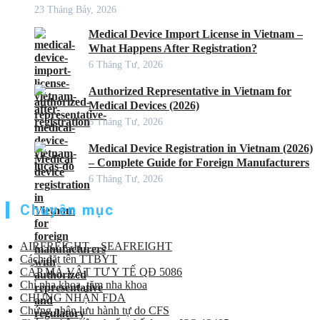
23 Tháng Bảy, 2026
Medical Device Import License in Vietnam –
What Happens After Registration?
6 Tháng Tư, 2026
Authorized Representative in Vietnam for
Medical Devices (2026)
6 Tháng Tư, 2026
Medical Device Registration in Vietnam (2026)
– Complete Guide for Foreign Manufacturers
6 Tháng Tư, 2026
Chuyên mục
AIRFREIGHT – SEAFREIGHT
Cách đặt tên TTBYT
CẤP MÃ VẬT TƯ Y TẾ QĐ 5086
Chỉ nha khoa, tăm nha khoa
CHỨNG NHẬN FDA
Chứng nhận lưu hành tự do CFS