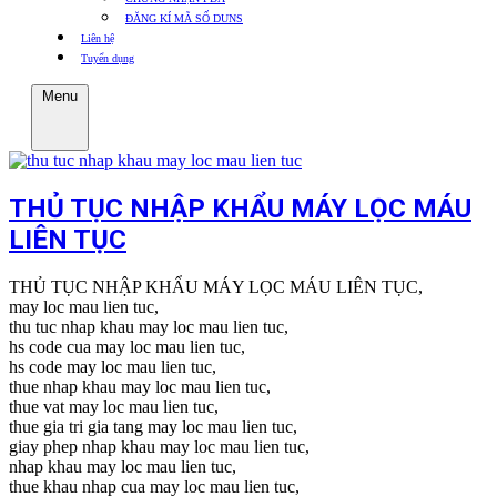
ĐĂNG KÍ MÃ SỐ DUNS
Liên hệ
Tuyển dụng
Menu
THỦ TỤC NHẬP KHẨU MÁY LỌC MÁU
LIÊN TỤC
THỦ TỤC NHẬP KHẨU MÁY LỌC MÁU LIÊN TỤC,
may loc mau lien tuc,
thu tuc nhap khau may loc mau lien tuc,
hs code cua may loc mau lien tuc,
hs code may loc mau lien tuc,
thue nhap khau may loc mau lien tuc,
thue vat may loc mau lien tuc,
thue gia tri gia tang may loc mau lien tuc,
giay phep nhap khau may loc mau lien tuc,
nhap khau may loc mau lien tuc,
thue khau nhap cua may loc mau lien tuc,