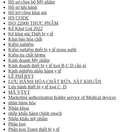
Hồ sơ công bố Mỹ phẩm
Hồ sơ lưu hành
Hỗ trợ công khai giá
HS CODE
ISO 22000 THỰC PHẨM
Kê Khai Giá 2022
Kê khai giá Thiết bị y tế
Khai báo hóa chất
Kiểm nghiệm
Kiểm nghiệm thiết bị y tế trong nước
Kiểm tra chất lượng
Kinh doanh Mỹ phẩm
Kinh doanh thiết bị y tế loại B,C,D cần gì
Kinh nghiệm nhập hàng y tế
LỆ PHÍ BYT
LƯU HÀNH HÓA CHẤT RỬA, SÁT KHUẨN
Lưu hành thiết bị y tế loại C, D
MÃ VTYT
Marketing authorization holder service of Medical devices
nhãn hàng hóa
Nhãn khoa
nhập khẩu hàng chính ngạch
Nhập khẩu mỹ phẩm
Phân loại
Phân loại Trang thiết bị y tế