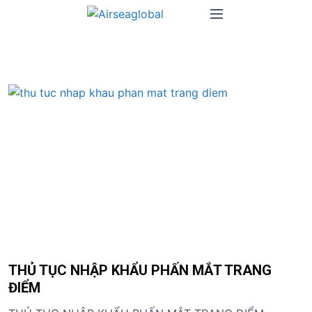
S
M
k
e
i
n
p
u
t
o
c
o
n
t
e
n
t
THỦ TỤC NHẬP KHẨU PHẤN MẮT TRANG
ĐIỂM