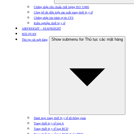
Chứng nhận tiêu chuẩn chất lượng ISO 13485
Công bố đủ điều kiện sản xuất trang thiết bị y tế
Chứng nhận lưu hành tự do CFS
Kiểm nghiệm thiết bị y tế
AIRFREIGHT – SEAFREIGHT
HẢI QUAN
Show submenu for Thủ tục các mặt hàng
Thủ tục các mặt hàng
Danh mục trang thiết bị y tế đã thông quan
Trang thiết bị y tế loại A
Trang thiết bị y tế loại BCD