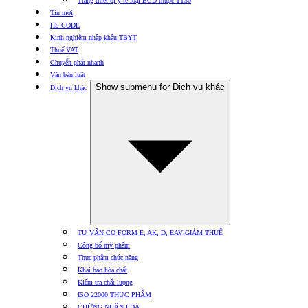
Trang thiết bị y tế loại BCD thuộc TT30
Tin mới
HS CODE
Kinh nghiệm nhập khẩu TBYT
Thuế VAT
Chuyển phát nhanh
Văn bản luật
Show submenu for Dịch vụ khác
Dịch vụ khác
TƯ VẤN CO FORM E, AK, D, EAV GIẢM THUẾ
Công bố mỹ phẩm
Thực phẩm chức năng
Khai báo hóa chất
Kiểm tra chất lượng
ISO 22000 THỰC PHẨM
CHỨNG NHẬN FDA