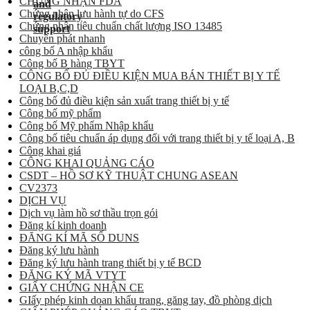
CHỨNG NHẬN FDA
Chứng nhận lưu hành tự do CFS
Chứng nhận tiêu chuẩn chất lượng ISO 13485
Chuyển phát nhanh
công bố A nhập khẩu
Công bố B hàng TBYT
CÔNG BỐ ĐỦ ĐIỀU KIỆN MUA BÁN THIẾT BỊ Y TẾ
LOẠI B,C,D
Công bố đủ điều kiện sản xuất trang thiết bị y tế
Công bố mỹ phẩm
Công bố Mỹ phẩm Nhập khẩu
Công bố tiêu chuẩn áp dụng đối với trang thiết bị y tế loại A, B
Công khai giá
CÔNG KHAI QUẢNG CÁO
CSDT – HỒ SƠ KỸ THUẬT CHUNG ASEAN
CV2373
DỊCH VỤ
Dịch vụ làm hồ sơ thầu trọn gói
Đăng kí kinh doanh
ĐĂNG KÍ MÃ SỐ DUNS
Đăng ký lưu hành
Đăng ký lưu hành trang thiết bị y tế BCD
ĐĂNG KÝ MÃ VTYT
GIẤY CHỨNG NHẬN CE
GIấy phép kinh doan khẩu trang, găng tay, đồ phòng dịch