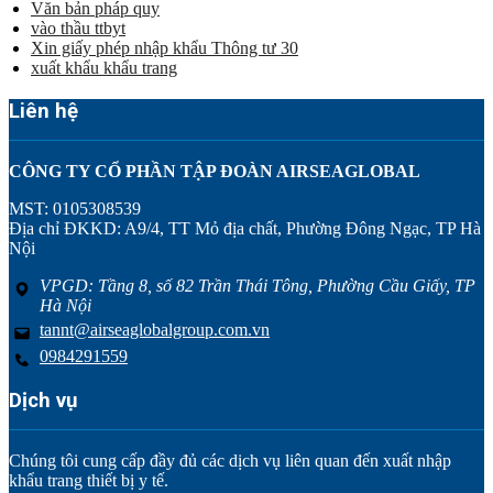
Văn bản pháp quy
vào thầu ttbyt
Xin giấy phép nhập khẩu Thông tư 30
xuất khẩu khẩu trang
Liên hệ
CÔNG TY CỔ PHẦN TẬP ĐOÀN AIRSEAGLOBAL
MST: 0105308539
Địa chỉ ĐKKD: A9/4, TT Mỏ địa chất, Phường Đông Ngạc, TP Hà
Nội
VPGD: Tầng 8, số 82 Trần Thái Tông, Phường Cầu Giấy, TP
Hà Nội
tannt@airseaglobalgroup.com.vn
0984291559
Dịch vụ
Chúng tôi cung cấp đầy đủ các dịch vụ liên quan đến xuất nhập
khẩu trang thiết bị y tế.