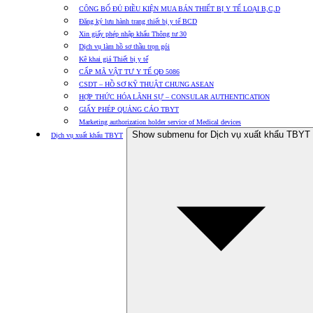
CÔNG BỐ ĐỦ ĐIỀU KIỆN MUA BÁN THIẾT BỊ Y TẾ LOẠI B,C,D
Đăng ký lưu hành trang thiết bị y tế BCD
Xin giấy phép nhập khẩu Thông tư 30
Dịch vụ làm hồ sơ thầu trọn gói
Kê khai giá Thiết bị y tế
CẤP MÃ VẬT TƯ Y TẾ QĐ 5086
CSDT – HỒ SƠ KỸ THUẬT CHUNG ASEAN
HỢP THỨC HÓA LÃNH SỰ – CONSULAR AUTHENTICATION
GIẤY PHÉP QUẢNG CÁO TBYT
Marketing authorization holder service of Medical devices
Show submenu for Dịch vụ xuất khẩu TBYT
Dịch vụ xuất khẩu TBYT