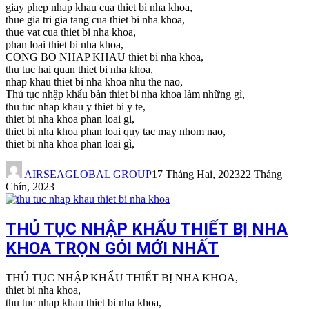
giay phep nhap khau cua thiet bi nha khoa,
thue gia tri gia tang cua thiet bi nha khoa,
thue vat cua thiet bi nha khoa,
phan loai thiet bi nha khoa,
CONG BO NHAP KHAU thiet bi nha khoa,
thu tuc hai quan thiet bi nha khoa,
nhap khau thiet bi nha khoa nhu the nao,
Thủ tục nhập khẩu bàn thiet bi nha khoa làm những gì,
thu tuc nhap khau y thiet bi y te,
thiet bi nha khoa phan loai gi,
thiet bi nha khoa phan loai quy tac may nhom nao,
thiet bi nha khoa phan loai gì,
AIRSEAGLOBAL GROUP
17 Tháng Hai, 2023
22 Tháng
Chín, 2023
THỦ TỤC NHẬP KHẨU THIẾT BỊ NHA
KHOA TRỌN GÓI MỚI NHẤT
THỦ TỤC NHẬP KHẨU THIẾT BỊ NHA KHOA,
thiet bi nha khoa,
thu tuc nhap khau thiet bi nha khoa,