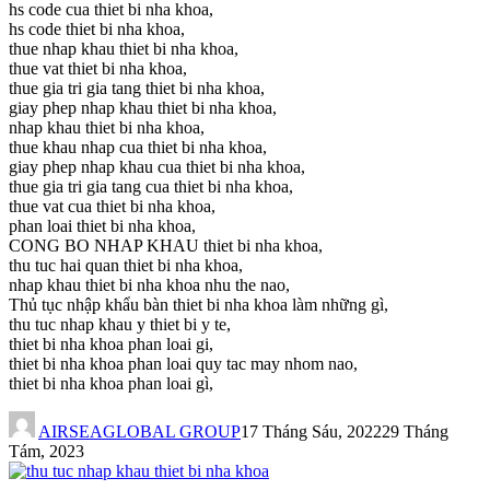
hs code cua thiet bi nha khoa,
hs code thiet bi nha khoa,
thue nhap khau thiet bi nha khoa,
thue vat thiet bi nha khoa,
thue gia tri gia tang thiet bi nha khoa,
giay phep nhap khau thiet bi nha khoa,
nhap khau thiet bi nha khoa,
thue khau nhap cua thiet bi nha khoa,
giay phep nhap khau cua thiet bi nha khoa,
thue gia tri gia tang cua thiet bi nha khoa,
thue vat cua thiet bi nha khoa,
phan loai thiet bi nha khoa,
CONG BO NHAP KHAU thiet bi nha khoa,
thu tuc hai quan thiet bi nha khoa,
nhap khau thiet bi nha khoa nhu the nao,
Thủ tục nhập khẩu bàn thiet bi nha khoa làm những gì,
thu tuc nhap khau y thiet bi y te,
thiet bi nha khoa phan loai gi,
thiet bi nha khoa phan loai quy tac may nhom nao,
thiet bi nha khoa phan loai gì,
AIRSEAGLOBAL GROUP
17 Tháng Sáu, 2022
29 Tháng
Tám, 2023