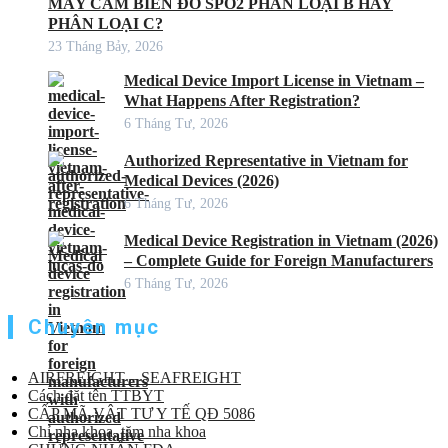
MÁY CẢM BIẾN ĐO SPO2 PHÂN LOẠI B HAY
PHÂN LOẠI C?
23 Tháng Bảy, 2026
Medical Device Import License in Vietnam –
What Happens After Registration?
6 Tháng Tư, 2026
Authorized Representative in Vietnam for
Medical Devices (2026)
6 Tháng Tư, 2026
Medical Device Registration in Vietnam (2026)
– Complete Guide for Foreign Manufacturers
6 Tháng Tư, 2026
Chuyên mục
AIRFREIGHT – SEAFREIGHT
Cách đặt tên TTBYT
CẤP MÃ VẬT TƯ Y TẾ QĐ 5086
Chỉ nha khoa, tăm nha khoa