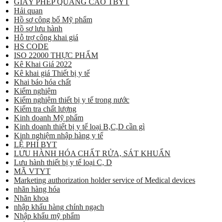
GIẤY PHÉP QUẢNG CÁO TBYT
Hải quan
Hồ sơ công bố Mỹ phẩm
Hồ sơ lưu hành
Hỗ trợ công khai giá
HS CODE
ISO 22000 THỰC PHẨM
Kê Khai Giá 2022
Kê khai giá Thiết bị y tế
Khai báo hóa chất
Kiểm nghiệm
Kiểm nghiệm thiết bị y tế trong nước
Kiểm tra chất lượng
Kinh doanh Mỹ phẩm
Kinh doanh thiết bị y tế loại B,C,D cần gì
Kinh nghiệm nhập hàng y tế
LỆ PHÍ BYT
LƯU HÀNH HÓA CHẤT RỬA, SÁT KHUẨN
Lưu hành thiết bị y tế loại C, D
MÃ VTYT
Marketing authorization holder service of Medical devices
nhãn hàng hóa
Nhãn khoa
nhập khẩu hàng chính ngạch
Nhập khẩu mỹ phẩm