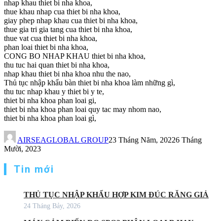
nhap khau thiet bi nha khoa,
thue khau nhap cua thiet bi nha khoa,
giay phep nhap khau cua thiet bi nha khoa,
thue gia tri gia tang cua thiet bi nha khoa,
thue vat cua thiet bi nha khoa,
phan loai thiet bi nha khoa,
CONG BO NHAP KHAU thiet bi nha khoa,
thu tuc hai quan thiet bi nha khoa,
nhap khau thiet bi nha khoa nhu the nao,
Thủ tục nhập khẩu bàn thiet bi nha khoa làm những gì,
thu tuc nhap khau y thiet bi y te,
thiet bi nha khoa phan loai gi,
thiet bi nha khoa phan loai quy tac may nhom nao,
thiet bi nha khoa phan loai gì,
AIRSEAGLOBAL GROUP
23 Tháng Năm, 2022
6 Tháng
Mười, 2023
Tin mới
THỦ TỤC NHẬP KHẨU HỢP KIM ĐÚC RĂNG GIẢ
24 Tháng Bảy, 2026