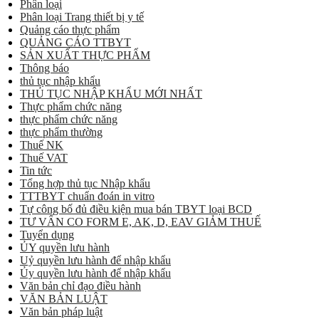
Phân loại
Phân loại Trang thiết bị y tế
Quảng cáo thực phẩm
QUẢNG CÁO TTBYT
SẢN XUẤT THỰC PHẨM
Thông báo
thủ tục nhập khẩu
THỦ TỤC NHẬP KHẨU MỚI NHẤT
Thực phẩm chức năng
thực phẩm chức năng
thực phẩm thường
Thuế NK
Thuế VAT
Tin tức
Tổng hợp thủ tục Nhập khẩu
TTTBYT chuẩn đoán in vitro
Tự công bố đủ điều kiện mua bán TBYT loại BCD
TƯ VẤN CO FORM E, AK, D, EAV GIẢM THUẾ
Tuyển dụng
ỦY quyền lưu hành
Uỷ quyền lưu hành để nhập khẩu
Ủy quyền lưu hành để nhập khẩu
Văn bản chỉ đạo điều hành
VĂN BẢN LUẬT
Văn bản pháp luật