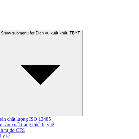
Show submenu for Dịch vụ xuất khẩu TBYT
uẩn chất lượng ISO 13485
 sản xuất trang thiết bị y tế
nh tự do CFS
 y tế