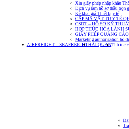
Xin giấy phép nhập khẩu Th
Dịch vụ làm hồ sơ thầu trọn 
Kê khai giá Thiết bị y tế
CẤP MÃ VẬT TƯ Y TẾ QĐ
CSDT – HỒ SƠ KỸ THU
HỢP THỨC HÓA LÃNH S
GIẤY PHÉP QUẢNG CÁO
Marketing authorization holde
AIRFREIGHT – SEAFREIGHT
HẢI QUAN
Thủ tục c
Dan
Tra