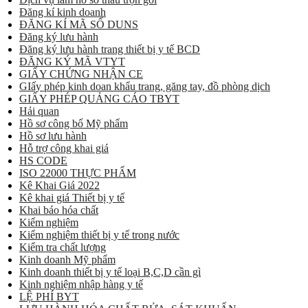
Đăng kí kinh doanh
ĐĂNG KÍ MÃ SỐ DUNS
Đăng ký lưu hành
Đăng ký lưu hành trang thiết bị y tế BCD
ĐĂNG KÝ MÃ VTYT
GIẤY CHỨNG NHẬN CE
GIấy phép kinh doan khẩu trang, găng tay, đồ phòng dịch
GIẤY PHÉP QUẢNG CÁO TBYT
Hải quan
Hồ sơ công bố Mỹ phẩm
Hồ sơ lưu hành
Hỗ trợ công khai giá
HS CODE
ISO 22000 THỰC PHẨM
Kê Khai Giá 2022
Kê khai giá Thiết bị y tế
Khai báo hóa chất
Kiểm nghiệm
Kiểm nghiệm thiết bị y tế trong nước
Kiểm tra chất lượng
Kinh doanh Mỹ phẩm
Kinh doanh thiết bị y tế loại B,C,D cần gì
Kinh nghiệm nhập hàng y tế
LỆ PHÍ BYT