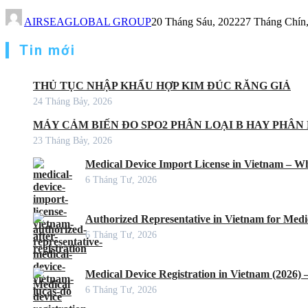
AIRSEAGLOBAL GROUP
20 Tháng Sáu, 2022
27 Tháng Chín
Tin mới
THỦ TỤC NHẬP KHẨU HỢP KIM ĐÚC RĂNG GIẢ
24 Tháng Bảy, 2026
MÁY CẢM BIẾN ĐO SPO2 PHÂN LOẠI B HAY PHÂN 
23 Tháng Bảy, 2026
Medical Device Import License in Vietnam – Wh
6 Tháng Tư, 2026
Authorized Representative in Vietnam for Medic
6 Tháng Tư, 2026
Medical Device Registration in Vietnam (2026)
6 Tháng Tư, 2026