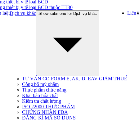
ng thiết bị y tế loại BCD
ng thiết bị y tế loại BCD thuộc TT30
 luật
Liên 
Dịch vụ khác
Show submenu for Dịch vụ khác
TƯ VẤN CO FORM E, AK, D, EAV GIẢM THUẾ
Công bố mỹ phẩm
Thực phẩm chức năng
Khai báo hóa chất
Kiểm tra chất lượng
ISO 22000 THỰC PHẨM
CHỨNG NHẬN FDA
ĐĂNG KÍ MÃ SỐ DUNS