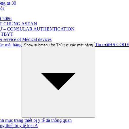
ông tư 30
gói
 5086
ẬT CHUNG ASEAN
Ự – CONSULAR AUTHENTICATION
 TBYT
r service of Medical devices
Tin mới
HS COD
ác mặt hàng
Show submenu for Thủ tục các mặt hàng
h mục trang thiết bị y tế đã thông quan
ng thiết bị y tế loại A