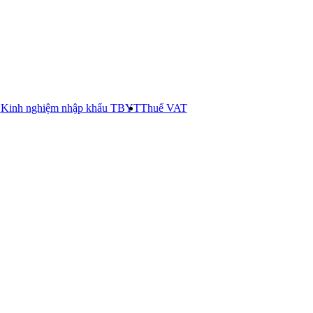
E
Kinh nghiệm nhập khẩu TBYT
Thuế VAT