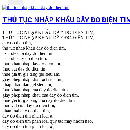
THỦ TỤC NHẬP KHẨU DÂY ĐO ĐIỆN TI
THỦ TỤC NHẬP KHẨU DÂY ĐO ĐIỆN TIM,
THỦ TỤC NHẬP KHẨU DÂY ĐO ĐIỆN TIM,
day do dien tim,
thu tuc nhap khau day do dien tim,
hs code cua day do dien tim,
hs code day do dien tim,
thue khau nhap day do dien tim,
thue vat day do dien tim,
thue gia tri gia tang gel sieu am,
giay phep nhap khau gel sieu am,
nhap khau dao gel sieu am,
thue khau nhap cua day do dien tim,
giay phep nhap khau cua day do dien tim,
thue gia tri gia tang cua day do dien tim,
thue vat cua day do dien tim,
phan loai day do dien tim,
day do dien tim phan loai gi,
day do dien tim phan loai quy tac may nhom nao,
day do dien tim phan loai gì,