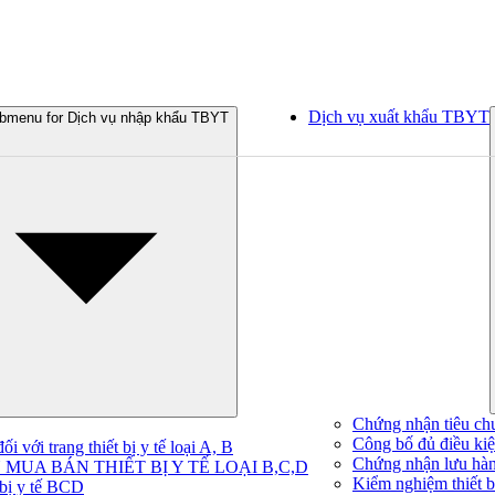
Dịch vụ xuất khẩu TBYT
bmenu for Dịch vụ nhập khẩu TBYT
Chứng nhận tiêu ch
Công bố đủ điều kiện
 với trang thiết bị y tế loại A, B
Chứng nhận lưu hà
MUA BÁN THIẾT BỊ Y TẾ LOẠI B,C,D
Kiểm nghiệm thiết bị
 bị y tế BCD