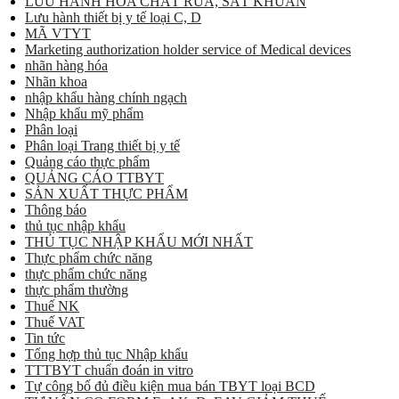
LƯU HÀNH HÓA CHẤT RỬA, SÁT KHUẨN
Lưu hành thiết bị y tế loại C, D
MÃ VTYT
Marketing authorization holder service of Medical devices
nhãn hàng hóa
Nhãn khoa
nhập khẩu hàng chính ngạch
Nhập khẩu mỹ phẩm
Phân loại
Phân loại Trang thiết bị y tế
Quảng cáo thực phẩm
QUẢNG CÁO TTBYT
SẢN XUẤT THỰC PHẨM
Thông báo
thủ tục nhập khẩu
THỦ TỤC NHẬP KHẨU MỚI NHẤT
Thực phẩm chức năng
thực phẩm chức năng
thực phẩm thường
Thuế NK
Thuế VAT
Tin tức
Tổng hợp thủ tục Nhập khẩu
TTTBYT chuẩn đoán in vitro
Tự công bố đủ điều kiện mua bán TBYT loại BCD