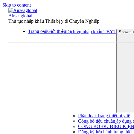
Skip to content
Airseaglobal
Thủ tục nhập khẩu Thiết bị y tế Chuyên Nghiệp
Trang chủ
Giới thiệu
Dịch vụ nhập khẩu TBYT
Show su
Phân loại Trang thiết bị y tế
Công bố tiêu chuẩn áp dụng đối
CÔNG BỐ ĐỦ ĐIỀU KIỆN 
Đăng ký lưu hành trang thiết