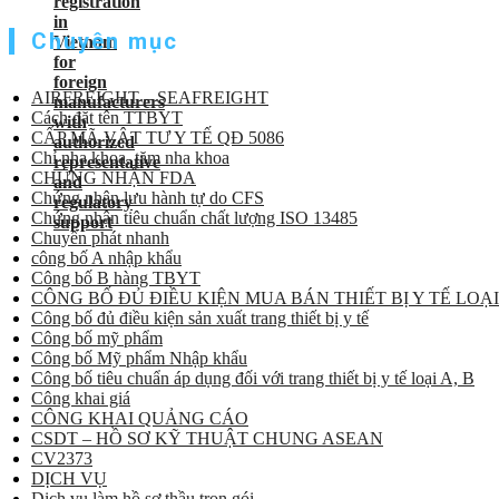
Chuyên mục
AIRFREIGHT – SEAFREIGHT
Cách đặt tên TTBYT
CẤP MÃ VẬT TƯ Y TẾ QĐ 5086
Chỉ nha khoa, tăm nha khoa
CHỨNG NHẬN FDA
Chứng nhận lưu hành tự do CFS
Chứng nhận tiêu chuẩn chất lượng ISO 13485
Chuyển phát nhanh
công bố A nhập khẩu
Công bố B hàng TBYT
CÔNG BỐ ĐỦ ĐIỀU KIỆN MUA BÁN THIẾT BỊ Y TẾ LOẠI
Công bố đủ điều kiện sản xuất trang thiết bị y tế
Công bố mỹ phẩm
Công bố Mỹ phẩm Nhập khẩu
Công bố tiêu chuẩn áp dụng đối với trang thiết bị y tế loại A, B
Công khai giá
CÔNG KHAI QUẢNG CÁO
CSDT – HỒ SƠ KỸ THUẬT CHUNG ASEAN
CV2373
DỊCH VỤ
Dịch vụ làm hồ sơ thầu trọn gói