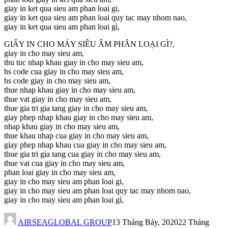
giay in ket qua sieu am phan loai gi,
giay in ket qua sieu am phan loai quy tac may nhom nao,
giay in ket qua sieu am phan loai gì,
GIẤY IN CHO MÁY SIÊU ÂM PHÂN LOẠI GÌ?,
giay in cho may sieu am,
thu tuc nhap khau giay in cho may sieu am,
hs code cua giay in cho may sieu am,
hs code giay in cho may sieu am,
thue nhap khau giay in cho may sieu am,
thue vat giay in cho may sieu am,
thue gia tri gia tang giay in cho may sieu am,
giay phep nhap khau giay in cho may sieu am,
nhap khau giay in cho may sieu am,
thue khau nhap cua giay in cho may sieu am,
giay phep nhap khau cua giay in cho may sieu am,
thue gia tri gia tang cua giay in cho may sieu am,
thue vat cua giay in cho may sieu am,
phan loai giay in cho may sieu am,
giay in cho may sieu am phan loai gi,
giay in cho may sieu am phan loai quy tac may nhom nao,
giay in cho may sieu am phan loai gì,
AIRSEAGLOBAL GROUP
13 Tháng Bảy, 2020
22 Tháng