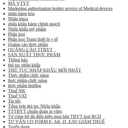
MÃ VTYT
Marketing authorization holder service of Medical devices
nhãn hàng hóa
Nhãn khoa
nhập khẩu hàng chính ngạch
Nhập khẩu mỹ phẩm
Phân loại
Phân loại Trang thiết bị y tế
Quảng cáo thực phẩm
QUẢNG CÁO TTBYT
SẢN XUẤT THỰC PHẨM
Thông báo
thủ tục nhập khẩu
THỦ TỤC NHẬP KHẨU MỚI NHẤT
Thực phẩm chức năng
thực phẩm chức năng
thực phẩm thường
Thuế NK
Thuế VAT
Tin tức
Tổng hợp thủ tục Nhập khẩu
TTTBYT chuẩn đoán in vitro
Tự công bố đủ điều kiện mua bán TBYT loại BCD
TƯ VẤN CO FORM E, AK, D, EAV GIẢM THUẾ
Tuyển dụng