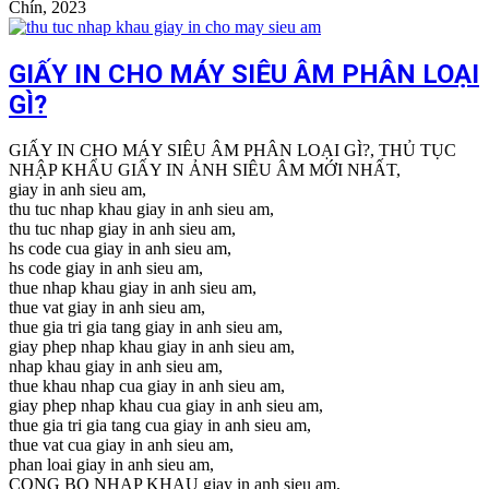
Chín, 2023
GIẤY IN CHO MÁY SIÊU ÂM PHÂN LOẠI
GÌ?
GIẤY IN CHO MÁY SIÊU ÂM PHÂN LOẠI GÌ?, THỦ TỤC
NHẬP KHẨU GIẤY IN ẢNH SIÊU ÂM MỚI NHẤT,
giay in anh sieu am,
thu tuc nhap khau giay in anh sieu am,
thu tuc nhap giay in anh sieu am,
hs code cua giay in anh sieu am,
hs code giay in anh sieu am,
thue nhap khau giay in anh sieu am,
thue vat giay in anh sieu am,
thue gia tri gia tang giay in anh sieu am,
giay phep nhap khau giay in anh sieu am,
nhap khau giay in anh sieu am,
thue khau nhap cua giay in anh sieu am,
giay phep nhap khau cua giay in anh sieu am,
thue gia tri gia tang cua giay in anh sieu am,
thue vat cua giay in anh sieu am,
phan loai giay in anh sieu am,
CONG BO NHAP KHAU giay in anh sieu am,