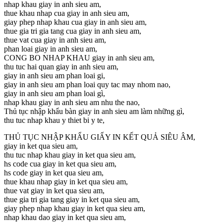
nhap khau giay in anh sieu am,
thue khau nhap cua giay in anh sieu am,
giay phep nhap khau cua giay in anh sieu am,
thue gia tri gia tang cua giay in anh sieu am,
thue vat cua giay in anh sieu am,
phan loai giay in anh sieu am,
CONG BO NHAP KHAU giay in anh sieu am,
thu tuc hai quan giay in anh sieu am,
giay in anh sieu am phan loai gi,
giay in anh sieu am phan loai quy tac may nhom nao,
giay in anh sieu am phan loai gì,
nhap khau giay in anh sieu am nhu the nao,
Thủ tục nhập khẩu bàn giay in anh sieu am làm những gì,
thu tuc nhap khau y thiet bi y te,
THỦ TỤC NHẬP KHẨU GIẤY IN KẾT QUẢ SIÊU ÂM,
giay in ket qua sieu am,
thu tuc nhap khau giay in ket qua sieu am,
hs code cua giay in ket qua sieu am,
hs code giay in ket qua sieu am,
thue khau nhap giay in ket qua sieu am,
thue vat giay in ket qua sieu am,
thue gia tri gia tang giay in ket qua sieu am,
giay phep nhap khau giay in ket qua sieu am,
nhap khau dao giay in ket qua sieu am,