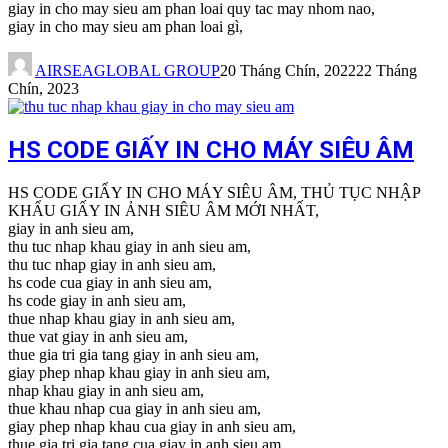
giay in cho may sieu am phan loai quy tac may nhom nao,
giay in cho may sieu am phan loai gì,
AIRSEAGLOBAL GROUP
20 Tháng Chín, 2022
22 Tháng
Chín, 2023
HS CODE GIẤY IN CHO MÁY SIÊU ÂM
HS CODE GIẤY IN CHO MÁY SIÊU ÂM, THỦ TỤC NHẬP
KHẨU GIẤY IN ẢNH SIÊU ÂM MỚI NHẤT,
giay in anh sieu am,
thu tuc nhap khau giay in anh sieu am,
thu tuc nhap giay in anh sieu am,
hs code cua giay in anh sieu am,
hs code giay in anh sieu am,
thue nhap khau giay in anh sieu am,
thue vat giay in anh sieu am,
thue gia tri gia tang giay in anh sieu am,
giay phep nhap khau giay in anh sieu am,
nhap khau giay in anh sieu am,
thue khau nhap cua giay in anh sieu am,
giay phep nhap khau cua giay in anh sieu am,
thue gia tri gia tang cua giay in anh sieu am,