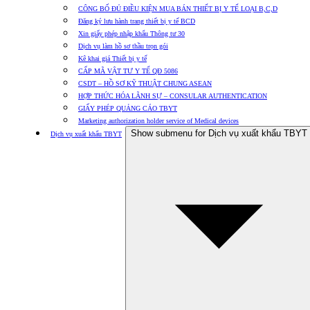
CÔNG BỐ ĐỦ ĐIỀU KIỆN MUA BÁN THIẾT BỊ Y TẾ LOẠI B,C,D
Đăng ký lưu hành trang thiết bị y tế BCD
Xin giấy phép nhập khẩu Thông tư 30
Dịch vụ làm hồ sơ thầu trọn gói
Kê khai giá Thiết bị y tế
CẤP MÃ VẬT TƯ Y TẾ QĐ 5086
CSDT – HỒ SƠ KỸ THUẬT CHUNG ASEAN
HỢP THỨC HÓA LÃNH SỰ – CONSULAR AUTHENTICATION
GIẤY PHÉP QUẢNG CÁO TBYT
Marketing authorization holder service of Medical devices
Show submenu for Dịch vụ xuất khẩu TBYT
Dịch vụ xuất khẩu TBYT