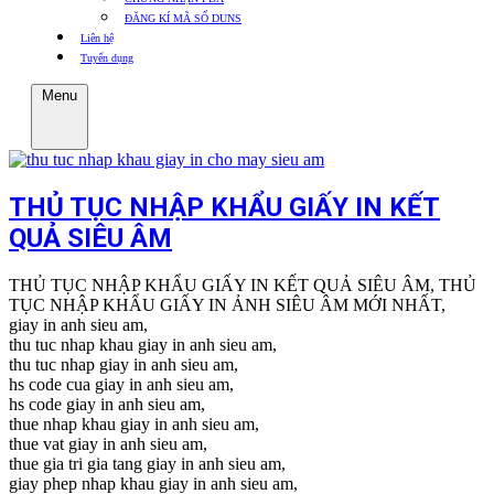
ĐĂNG KÍ MÃ SỐ DUNS
Liên hệ
Tuyển dụng
Menu
THỦ TỤC NHẬP KHẨU GIẤY IN KẾT
QUẢ SIÊU ÂM
THỦ TỤC NHẬP KHẨU GIẤY IN KẾT QUẢ SIÊU ÂM, THỦ
TỤC NHẬP KHẨU GIẤY IN ẢNH SIÊU ÂM MỚI NHẤT,
giay in anh sieu am,
thu tuc nhap khau giay in anh sieu am,
thu tuc nhap giay in anh sieu am,
hs code cua giay in anh sieu am,
hs code giay in anh sieu am,
thue nhap khau giay in anh sieu am,
thue vat giay in anh sieu am,
thue gia tri gia tang giay in anh sieu am,
giay phep nhap khau giay in anh sieu am,