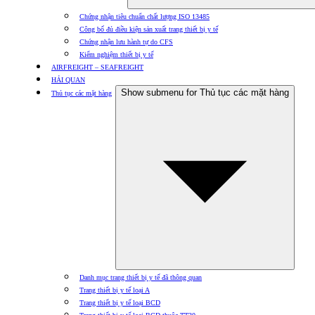
Chứng nhận tiêu chuẩn chất lượng ISO 13485
Công bố đủ điều kiện sản xuất trang thiết bị y tế
Chứng nhận lưu hành tự do CFS
Kiểm nghiệm thiết bị y tế
AIRFREIGHT – SEAFREIGHT
HẢI QUAN
Show submenu for Thủ tục các mặt hàng
Thủ tục các mặt hàng
Danh mục trang thiết bị y tế đã thông quan
Trang thiết bị y tế loại A
Trang thiết bị y tế loại BCD