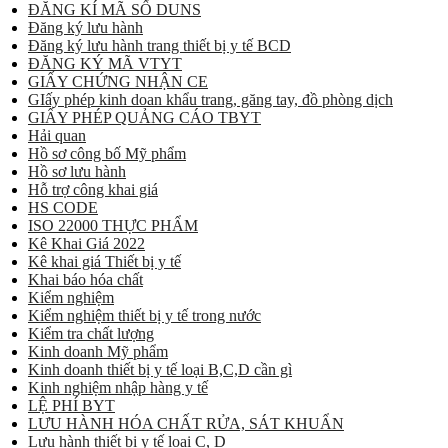
ĐĂNG KÍ MÃ SỐ DUNS
Đăng ký lưu hành
Đăng ký lưu hành trang thiết bị y tế BCD
ĐĂNG KÝ MÃ VTYT
GIẤY CHỨNG NHẬN CE
GIấy phép kinh doan khẩu trang, găng tay, đồ phòng dịch
GIẤY PHÉP QUẢNG CÁO TBYT
Hải quan
Hồ sơ công bố Mỹ phẩm
Hồ sơ lưu hành
Hỗ trợ công khai giá
HS CODE
ISO 22000 THỰC PHẨM
Kê Khai Giá 2022
Kê khai giá Thiết bị y tế
Khai báo hóa chất
Kiểm nghiệm
Kiểm nghiệm thiết bị y tế trong nước
Kiểm tra chất lượng
Kinh doanh Mỹ phẩm
Kinh doanh thiết bị y tế loại B,C,D cần gì
Kinh nghiệm nhập hàng y tế
LỆ PHÍ BYT
LƯU HÀNH HÓA CHẤT RỬA, SÁT KHUẨN
Lưu hành thiết bị y tế loại C, D