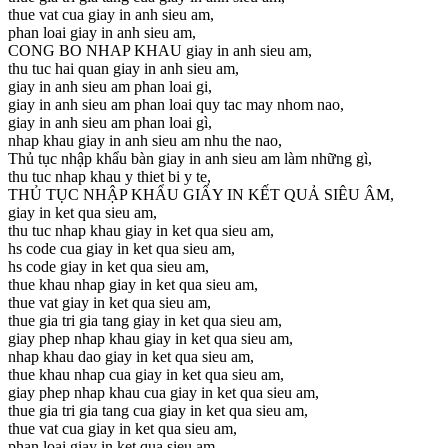
thue vat cua giay in anh sieu am,
phan loai giay in anh sieu am,
CONG BO NHAP KHAU giay in anh sieu am,
thu tuc hai quan giay in anh sieu am,
giay in anh sieu am phan loai gi,
giay in anh sieu am phan loai quy tac may nhom nao,
giay in anh sieu am phan loai gì,
nhap khau giay in anh sieu am nhu the nao,
Thủ tục nhập khẩu bàn giay in anh sieu am làm những gì,
thu tuc nhap khau y thiet bi y te,
THỦ TỤC NHẬP KHẨU GIẤY IN KẾT QUẢ SIÊU ÂM,
giay in ket qua sieu am,
thu tuc nhap khau giay in ket qua sieu am,
hs code cua giay in ket qua sieu am,
hs code giay in ket qua sieu am,
thue khau nhap giay in ket qua sieu am,
thue vat giay in ket qua sieu am,
thue gia tri gia tang giay in ket qua sieu am,
giay phep nhap khau giay in ket qua sieu am,
nhap khau dao giay in ket qua sieu am,
thue khau nhap cua giay in ket qua sieu am,
giay phep nhap khau cua giay in ket qua sieu am,
thue gia tri gia tang cua giay in ket qua sieu am,
thue vat cua giay in ket qua sieu am,
phan loai giay in ket qua sieu am,