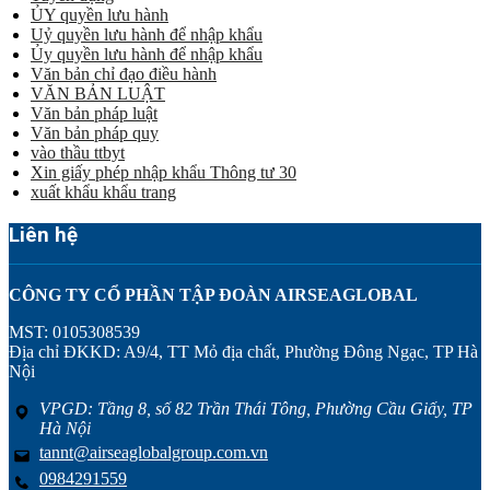
ỦY quyền lưu hành
Uỷ quyền lưu hành để nhập khẩu
Ủy quyền lưu hành để nhập khẩu
Văn bản chỉ đạo điều hành
VĂN BẢN LUẬT
Văn bản pháp luật
Văn bản pháp quy
vào thầu ttbyt
Xin giấy phép nhập khẩu Thông tư 30
xuất khẩu khẩu trang
Liên hệ
CÔNG TY CỔ PHẦN TẬP ĐOÀN AIRSEAGLOBAL
MST: 0105308539
Địa chỉ ĐKKD: A9/4, TT Mỏ địa chất, Phường Đông Ngạc, TP Hà
Nội
VPGD: Tầng 8, số 82 Trần Thái Tông, Phường Cầu Giấy, TP
Hà Nội
tannt@airseaglobalgroup.com.vn
0984291559