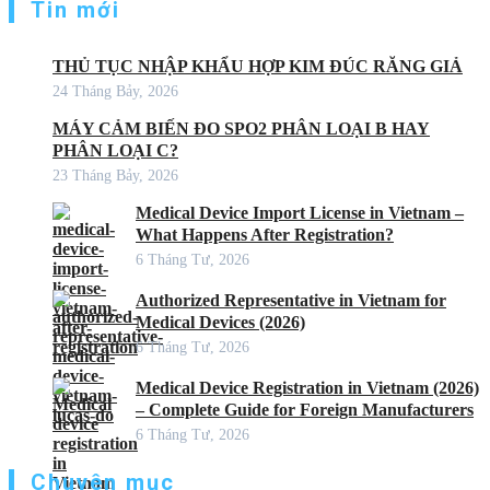
Tin mới
THỦ TỤC NHẬP KHẨU HỢP KIM ĐÚC RĂNG GIẢ
24 Tháng Bảy, 2026
MÁY CẢM BIẾN ĐO SPO2 PHÂN LOẠI B HAY
PHÂN LOẠI C?
23 Tháng Bảy, 2026
Medical Device Import License in Vietnam –
What Happens After Registration?
6 Tháng Tư, 2026
Authorized Representative in Vietnam for
Medical Devices (2026)
6 Tháng Tư, 2026
Medical Device Registration in Vietnam (2026)
– Complete Guide for Foreign Manufacturers
6 Tháng Tư, 2026
Chuyên mục