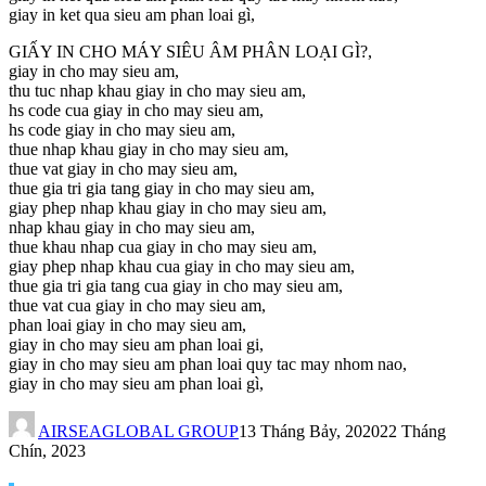
giay in ket qua sieu am phan loai gì,
GIẤY IN CHO MÁY SIÊU ÂM PHÂN LOẠI GÌ?,
giay in cho may sieu am,
thu tuc nhap khau giay in cho may sieu am,
hs code cua giay in cho may sieu am,
hs code giay in cho may sieu am,
thue nhap khau giay in cho may sieu am,
thue vat giay in cho may sieu am,
thue gia tri gia tang giay in cho may sieu am,
giay phep nhap khau giay in cho may sieu am,
nhap khau giay in cho may sieu am,
thue khau nhap cua giay in cho may sieu am,
giay phep nhap khau cua giay in cho may sieu am,
thue gia tri gia tang cua giay in cho may sieu am,
thue vat cua giay in cho may sieu am,
phan loai giay in cho may sieu am,
giay in cho may sieu am phan loai gi,
giay in cho may sieu am phan loai quy tac may nhom nao,
giay in cho may sieu am phan loai gì,
AIRSEAGLOBAL GROUP
13 Tháng Bảy, 2020
22 Tháng
Chín, 2023