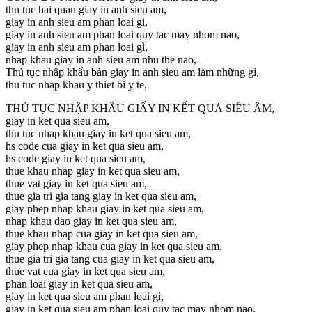
thu tuc hai quan giay in anh sieu am,
giay in anh sieu am phan loai gi,
giay in anh sieu am phan loai quy tac may nhom nao,
giay in anh sieu am phan loai gì,
nhap khau giay in anh sieu am nhu the nao,
Thủ tục nhập khẩu bàn giay in anh sieu am làm những gì,
thu tuc nhap khau y thiet bi y te,
THỦ TỤC NHẬP KHẨU GIẤY IN KẾT QUẢ SIÊU ÂM,
giay in ket qua sieu am,
thu tuc nhap khau giay in ket qua sieu am,
hs code cua giay in ket qua sieu am,
hs code giay in ket qua sieu am,
thue khau nhap giay in ket qua sieu am,
thue vat giay in ket qua sieu am,
thue gia tri gia tang giay in ket qua sieu am,
giay phep nhap khau giay in ket qua sieu am,
nhap khau dao giay in ket qua sieu am,
thue khau nhap cua giay in ket qua sieu am,
giay phep nhap khau cua giay in ket qua sieu am,
thue gia tri gia tang cua giay in ket qua sieu am,
thue vat cua giay in ket qua sieu am,
phan loai giay in ket qua sieu am,
giay in ket qua sieu am phan loai gi,
giay in ket qua sieu am phan loai quy tac may nhom nao,