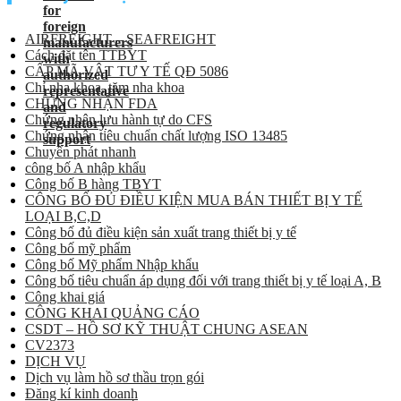
AIRFREIGHT – SEAFREIGHT
Cách đặt tên TTBYT
CẤP MÃ VẬT TƯ Y TẾ QĐ 5086
Chỉ nha khoa, tăm nha khoa
CHỨNG NHẬN FDA
Chứng nhận lưu hành tự do CFS
Chứng nhận tiêu chuẩn chất lượng ISO 13485
Chuyển phát nhanh
công bố A nhập khẩu
Công bố B hàng TBYT
CÔNG BỐ ĐỦ ĐIỀU KIỆN MUA BÁN THIẾT BỊ Y TẾ
LOẠI B,C,D
Công bố đủ điều kiện sản xuất trang thiết bị y tế
Công bố mỹ phẩm
Công bố Mỹ phẩm Nhập khẩu
Công bố tiêu chuẩn áp dụng đối với trang thiết bị y tế loại A, B
Công khai giá
CÔNG KHAI QUẢNG CÁO
CSDT – HỒ SƠ KỸ THUẬT CHUNG ASEAN
CV2373
DỊCH VỤ
Dịch vụ làm hồ sơ thầu trọn gói
Đăng kí kinh doanh