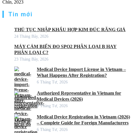
Chín, 2023
Tin mới
THỦ TỤC NHẬP KHẨU HỢP KIM ĐÚC RĂNG GIẢ
24 Tháng Bảy, 2026
MÁY CẢM BIẾN ĐO SPO2 PHÂN LOẠI B HAY
PHÂN LOẠI C?
23 Tháng Bảy, 2026
Medical Device Import License in Vietnam –
What Happens After Registration?
6 Tháng Tư, 2026
Authorized Representative in Vietnam for
Medical Devices (2026)
6 Tháng Tư, 2026
Medical Device Registration in Vietnam (2026)
– Complete Guide for Foreign Manufacturers
6 Tháng Tư, 2026