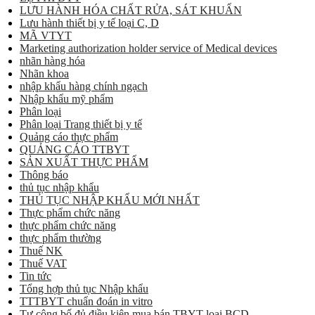
LƯU HÀNH HÓA CHẤT RỬA, SÁT KHUẨN
Lưu hành thiết bị y tế loại C, D
MÃ VTYT
Marketing authorization holder service of Medical devices
nhãn hàng hóa
Nhãn khoa
nhập khẩu hàng chính ngạch
Nhập khẩu mỹ phẩm
Phân loại
Phân loại Trang thiết bị y tế
Quảng cáo thực phẩm
QUẢNG CÁO TTBYT
SẢN XUẤT THỰC PHẨM
Thông báo
thủ tục nhập khẩu
THỦ TỤC NHẬP KHẨU MỚI NHẤT
Thực phẩm chức năng
thực phẩm chức năng
thực phẩm thường
Thuế NK
Thuế VAT
Tin tức
Tổng hợp thủ tục Nhập khẩu
TTTBYT chuẩn đoán in vitro
Tự công bố đủ điều kiện mua bán TBYT loại BCD