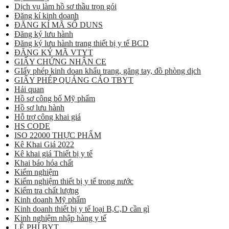
Dịch vụ làm hồ sơ thầu trọn gói
Đăng kí kinh doanh
ĐĂNG KÍ MÃ SỐ DUNS
Đăng ký lưu hành
Đăng ký lưu hành trang thiết bị y tế BCD
ĐĂNG KÝ MÃ VTYT
GIẤY CHỨNG NHẬN CE
GIấy phép kinh doan khẩu trang, găng tay, đồ phòng dịch
GIẤY PHÉP QUẢNG CÁO TBYT
Hải quan
Hồ sơ công bố Mỹ phẩm
Hồ sơ lưu hành
Hỗ trợ công khai giá
HS CODE
ISO 22000 THỰC PHẨM
Kê Khai Giá 2022
Kê khai giá Thiết bị y tế
Khai báo hóa chất
Kiểm nghiệm
Kiểm nghiệm thiết bị y tế trong nước
Kiểm tra chất lượng
Kinh doanh Mỹ phẩm
Kinh doanh thiết bị y tế loại B,C,D cần gì
Kinh nghiệm nhập hàng y tế
LỆ PHÍ BYT