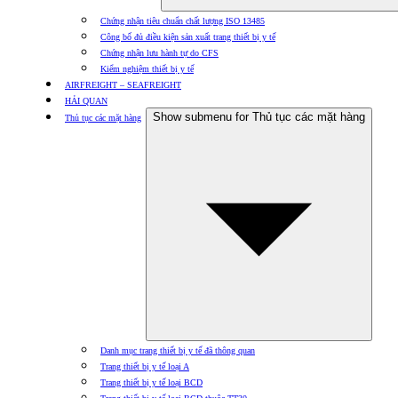
Chứng nhận tiêu chuẩn chất lượng ISO 13485
Công bố đủ điều kiện sản xuất trang thiết bị y tế
Chứng nhận lưu hành tự do CFS
Kiểm nghiệm thiết bị y tế
AIRFREIGHT – SEAFREIGHT
HẢI QUAN
Show submenu for Thủ tục các mặt hàng
Thủ tục các mặt hàng
Danh mục trang thiết bị y tế đã thông quan
Trang thiết bị y tế loại A
Trang thiết bị y tế loại BCD