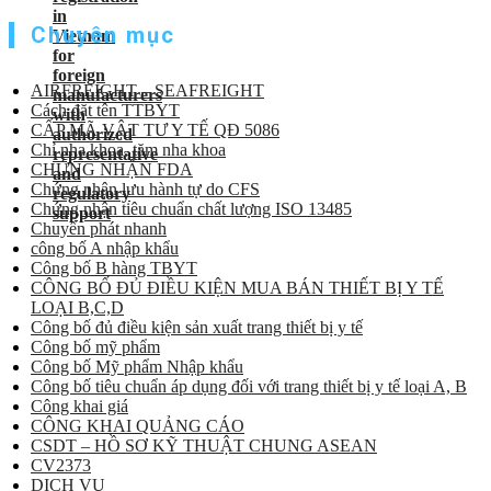
Chuyên mục
AIRFREIGHT – SEAFREIGHT
Cách đặt tên TTBYT
CẤP MÃ VẬT TƯ Y TẾ QĐ 5086
Chỉ nha khoa, tăm nha khoa
CHỨNG NHẬN FDA
Chứng nhận lưu hành tự do CFS
Chứng nhận tiêu chuẩn chất lượng ISO 13485
Chuyển phát nhanh
công bố A nhập khẩu
Công bố B hàng TBYT
CÔNG BỐ ĐỦ ĐIỀU KIỆN MUA BÁN THIẾT BỊ Y TẾ
LOẠI B,C,D
Công bố đủ điều kiện sản xuất trang thiết bị y tế
Công bố mỹ phẩm
Công bố Mỹ phẩm Nhập khẩu
Công bố tiêu chuẩn áp dụng đối với trang thiết bị y tế loại A, B
Công khai giá
CÔNG KHAI QUẢNG CÁO
CSDT – HỒ SƠ KỸ THUẬT CHUNG ASEAN
CV2373
DỊCH VỤ