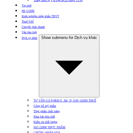
Trang thiết bị y tế loại BCD thuộc TT30
Tin mới
HS CODE
Kinh nghiệm nhập khẩu TBYT
Thuế VAT
Chuyển phát nhanh
Văn bản luật
Show submenu for Dịch vụ khác
Dịch vụ khác
TƯ VẤN CO FORM E, AK, D, EAV GIẢM THUẾ
Công bố mỹ phẩm
Thực phẩm chức năng
Khai báo hóa chất
Kiểm tra chất lượng
ISO 22000 THỰC PHẨM
CHỨNG NHẬN FDA