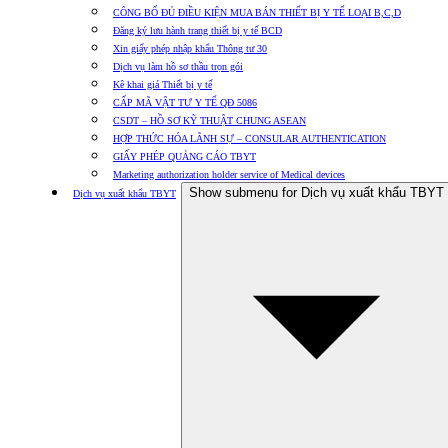
CÔNG BỐ ĐỦ ĐIỀU KIỆN MUA BÁN THIẾT BỊ Y TẾ LOẠI B,C,D
Đăng ký lưu hành trang thiết bị y tế BCD
Xin giấy phép nhập khẩu Thông tư 30
Dịch vụ làm hồ sơ thầu trọn gói
Kê khai giá Thiết bị y tế
CẤP MÃ VẬT TƯ Y TẾ QĐ 5086
CSDT – HỒ SƠ KỸ THUẬT CHUNG ASEAN
HỢP THỨC HÓA LÃNH SỰ – CONSULAR AUTHENTICATION
GIẤY PHÉP QUẢNG CÁO TBYT
Marketing authorization holder service of Medical devices
Show submenu for Dịch vụ xuất khẩu TBYT
Dịch vụ xuất khẩu TBYT