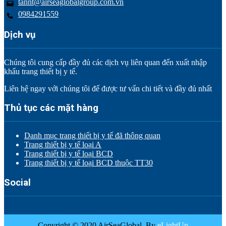
tannt@airseaglobalgroup.com.vn
0984291559
Dịch vụ
Chúng tôi cung cấp đầy đủ các dịch vụ liên quan đến xuất nhập
khẩu trang thiết bị y tế.
Liên hệ ngay với chúng tôi để được tư vấn chi tiết và đầy đủ nhất
Thủ tục các mặt hàng
Danh mục trang thiết bị y tế đã thông quan
Trang thiết bị y tế loại A
Trang thiết bị y tế loại BCD
Trang thiết bị y tế loại BCD thuộc TT30
Social
Copyright © 2020 AirSeaGlobal. By
eLightUp