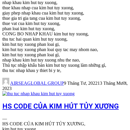
nhap khau kim hut tuy xuong,
thue khau nhap cua kim hut tuy xuong,
giay phep nhap khau cua kim hut tuy xuong,
thue gia tri gia tang cua kim hut tuy xuong,
thue vat cua kim hut tuy xuong,
phan loai kim hut tuy xuong,
CONG BO NHAP KHAU kim hut tuy xuong,
thu tuc hai quan kim hut tuy xuong,
kim hut tuy xuong phan loai gi,
kim hut tuy xuong phan loai quy tac may nhom nao,
kim hut tuy xuong phan loai gì,
nhap khau kim hut tuy xuong nhu the nao,
Thủ tục nhập khẩu bàn kim hut tuy xuong làm những gì,
thu tuc nhap khau y thiet bi y te,
AIRSEAGLOBAL GROUP
9 Tháng Tư, 2022
13 Tháng Mười,
2023
HS CODE CỦA KIM HÚT TỦY XƯƠNG
—
HS CODE CỦA KIM HÚT TỦY XƯƠNG,
kim hut tuy xuong,