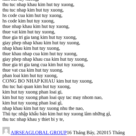
thu tuc nhap khau kim hut tuy xuong,
thu tuc nhap kim hut tuy xuong,
hs code cua kim hut tuy xuong,
hs code kim hut tuy xuong,
thue nhap khau kim hut tuy xuong,
thue vat kim hut tuy xuong,
thue gia tri gia tang kim hut tuy xuong,
giay phep nhap khau kim hut tuy xuong,
nhap khau kim hut tuy xuong,
thue khau nhap cua kim hut tuy xuong,
giay phep nhap khau cua kim hut tuy xuong,
thue gia tri gia tang cua kim hut tuy xuong,
thue vat cua kim hut tuy xuong,
phan loai kim hut tuy xuong,
CONG BO NHAP KHAU kim hut tuy xuong,
thu tuc hai quan kim hut tuy xuong,
kim hut tuy xuong phan loai gi,
kim hut tuy xuong phan loai quy tac may nhom nao,
kim hut tuy xuong phan loai gì,
nhap khau kim hut tuy xuong nhu the nao,
Thủ tục nhập khẩu bàn kim hut tuy xuong làm những gì,
thu tuc nhap khau y thiet bi y te,
AIRSEAGLOBAL GROUP
16 Tháng Bảy, 2020
15 Tháng