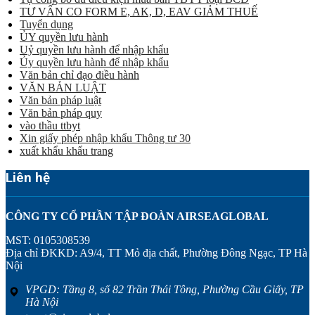
TƯ VẤN CO FORM E, AK, D, EAV GIẢM THUẾ
Tuyển dụng
ỦY quyền lưu hành
Uỷ quyền lưu hành để nhập khẩu
Ủy quyền lưu hành để nhập khẩu
Văn bản chỉ đạo điều hành
VĂN BẢN LUẬT
Văn bản pháp luật
Văn bản pháp quy
vào thầu ttbyt
Xin giấy phép nhập khẩu Thông tư 30
xuất khẩu khẩu trang
Liên hệ
CÔNG TY CỔ PHẦN TẬP ĐOÀN AIRSEAGLOBAL
MST: 0105308539
Địa chỉ ĐKKD: A9/4, TT Mỏ địa chất, Phường Đông Ngạc, TP Hà
Nội
VPGD: Tầng 8, số 82 Trần Thái Tông, Phường Cầu Giấy, TP
Hà Nội