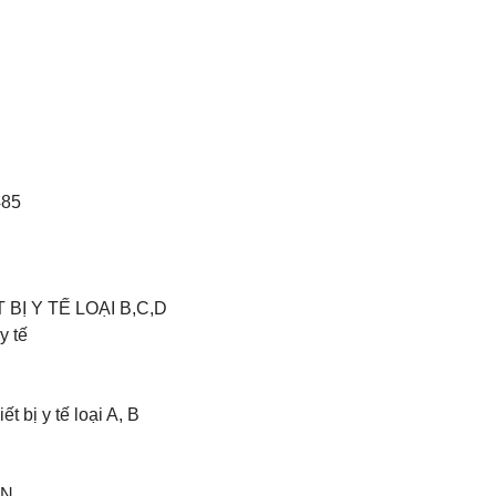
485
BỊ Y TẾ LOẠI B,C,D
y tế
t bị y tế loại A, B
AN