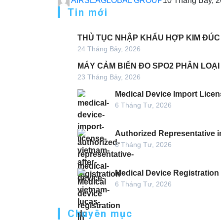
AIRSEAGLOBAL GROUP
10 Tháng Bảy, 
Tin mới
THỦ TỤC NHẬP KHẨU HỢP KIM ĐÚC
24 Tháng Bảy, 2026
MÁY CẢM BIẾN ĐO SPO2 PHÂN LOẠI
23 Tháng Bảy, 2026
Medical Device Import Licen
6 Tháng Tư, 2026
Authorized Representative i
6 Tháng Tư, 2026
Medical Device Registration
6 Tháng Tư, 2026
Chuyên mục