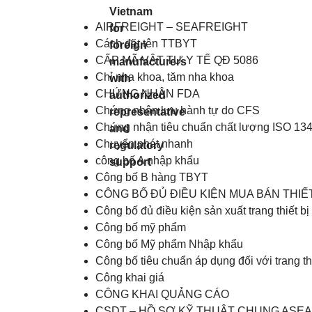
AIRFREIGHT – SEAFREIGHT
Cách đặt tên TTBYT
CẤP MÃ VẬT TƯ Y TẾ QĐ 5086
Chỉ nha khoa, tăm nha khoa
CHỨNG NHẬN FDA
Chứng nhận lưu hành tự do CFS
Chứng nhận tiêu chuẩn chất lượng ISO 13
Chuyển phát nhanh
công bố A nhập khẩu
Công bố B hàng TBYT
CÔNG BỐ ĐỦ ĐIỀU KIỆN MUA BÁN THIẾT 
Công bố đủ điều kiện sản xuất trang thiết bị 
Công bố mỹ phẩm
Công bố Mỹ phẩm Nhập khẩu
Công bố tiêu chuẩn áp dụng đối với trang thiế
Công khai giá
CÔNG KHAI QUẢNG CÁO
CSDT – HỒ SƠ KỸ THUẬT CHUNG ASE