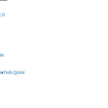
C,D
ON
GHT
HẢI QUAN