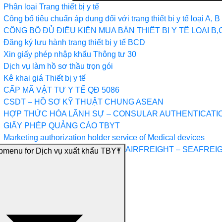
Phân loại Trang thiết bị y tế
Công bố tiêu chuẩn áp dụng đối với trang thiết bị y tế loại A, B
CÔNG BỐ ĐỦ ĐIỀU KIỆN MUA BÁN THIẾT BỊ Y TẾ LOẠI B,
Đăng ký lưu hành trang thiết bị y tế BCD
Xin giấy phép nhập khẩu Thông tư 30
Dịch vụ làm hồ sơ thầu trọn gói
Kê khai giá Thiết bị y tế
CẤP MÃ VẬT TƯ Y TẾ QĐ 5086
CSDT – HỒ SƠ KỸ THUẬT CHUNG ASEAN
HỢP THỨC HÓA LÃNH SỰ – CONSULAR AUTHENTICATI
GIẤY PHÉP QUẢNG CÁO TBYT
Marketing authorization holder service of Medical devices
AIRFREIGHT – SEAFREI
menu for Dịch vụ xuất khẩu TBYT