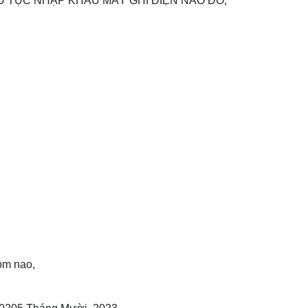
HỦ TỤC NHẬP KHẨU MÁY GHI ĐIỆN NÃO ĐỒ,
om nao,