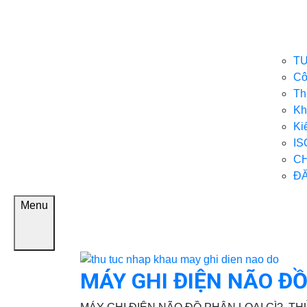
TƯ
Cô
Th
Kh
Ki
IS
C
ĐĂ
Menu
MÁY GHI ĐIỆN NÃO ĐỒ