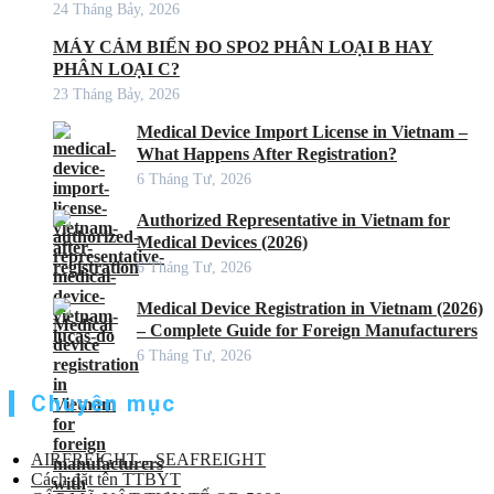
24 Tháng Bảy, 2026
MÁY CẢM BIẾN ĐO SPO2 PHÂN LOẠI B HAY
PHÂN LOẠI C?
23 Tháng Bảy, 2026
Medical Device Import License in Vietnam –
What Happens After Registration?
6 Tháng Tư, 2026
Authorized Representative in Vietnam for
Medical Devices (2026)
6 Tháng Tư, 2026
Medical Device Registration in Vietnam (2026)
– Complete Guide for Foreign Manufacturers
6 Tháng Tư, 2026
Chuyên mục
AIRFREIGHT – SEAFREIGHT
Cách đặt tên TTBYT