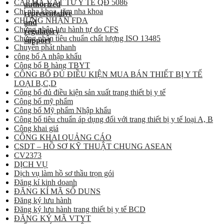
CẤP MÃ VẬT TƯ Y TẾ QĐ 5086
Chỉ nha khoa, tăm nha khoa
CHỨNG NHẬN FDA
Chứng nhận lưu hành tự do CFS
Chứng nhận tiêu chuẩn chất lượng ISO 13485
Chuyển phát nhanh
công bố A nhập khẩu
Công bố B hàng TBYT
CÔNG BỐ ĐỦ ĐIỀU KIỆN MUA BÁN THIẾT BỊ Y TẾ
LOẠI B,C,D
Công bố đủ điều kiện sản xuất trang thiết bị y tế
Công bố mỹ phẩm
Công bố Mỹ phẩm Nhập khẩu
Công bố tiêu chuẩn áp dụng đối với trang thiết bị y tế loại A, B
Công khai giá
CÔNG KHAI QUẢNG CÁO
CSDT – HỒ SƠ KỸ THUẬT CHUNG ASEAN
CV2373
DỊCH VỤ
Dịch vụ làm hồ sơ thầu trọn gói
Đăng kí kinh doanh
ĐĂNG KÍ MÃ SỐ DUNS
Đăng ký lưu hành
Đăng ký lưu hành trang thiết bị y tế BCD
ĐĂNG KÝ MÃ VTYT