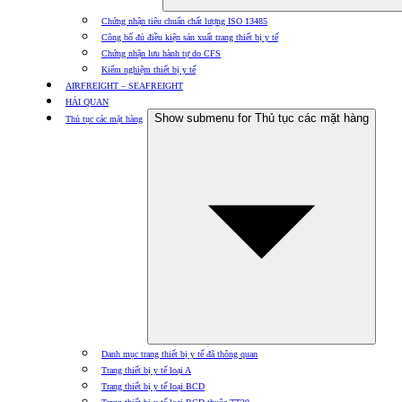
Chứng nhận tiêu chuẩn chất lượng ISO 13485
Công bố đủ điều kiện sản xuất trang thiết bị y tế
Chứng nhận lưu hành tự do CFS
Kiểm nghiệm thiết bị y tế
AIRFREIGHT – SEAFREIGHT
HẢI QUAN
Show submenu for Thủ tục các mặt hàng
Thủ tục các mặt hàng
Danh mục trang thiết bị y tế đã thông quan
Trang thiết bị y tế loại A
Trang thiết bị y tế loại BCD