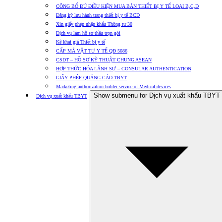
CÔNG BỐ ĐỦ ĐIỀU KIỆN MUA BÁN THIẾT BỊ Y TẾ LOẠI B,C,D
Đăng ký lưu hành trang thiết bị y tế BCD
Xin giấy phép nhập khẩu Thông tư 30
Dịch vụ làm hồ sơ thầu trọn gói
Kê khai giá Thiết bị y tế
CẤP MÃ VẬT TƯ Y TẾ QĐ 5086
CSDT – HỒ SƠ KỸ THUẬT CHUNG ASEAN
HỢP THỨC HÓA LÃNH SỰ – CONSULAR AUTHENTICATION
GIẤY PHÉP QUẢNG CÁO TBYT
Marketing authorization holder service of Medical devices
Show submenu for Dịch vụ xuất khẩu TBYT
Dịch vụ xuất khẩu TBYT