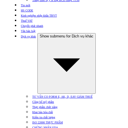
Trang thiết bị y tế loại BCD thuộc TT30
Tin mới
HS CODE
Kinh nghiệm nhập khẩu TBYT
Thuế VAT
Chuyển phát nhanh
Văn bản luật
Show submenu for Dịch vụ khác
Dịch vụ khác
TƯ VẤN CO FORM E, AK, D, EAV GIẢM THUẾ
Công bố mỹ phẩm
Thực phẩm chức năng
Khai báo hóa chất
Kiểm tra chất lượng
ISO 22000 THỰC PHẨM
CHỨNG NHẬN FDA