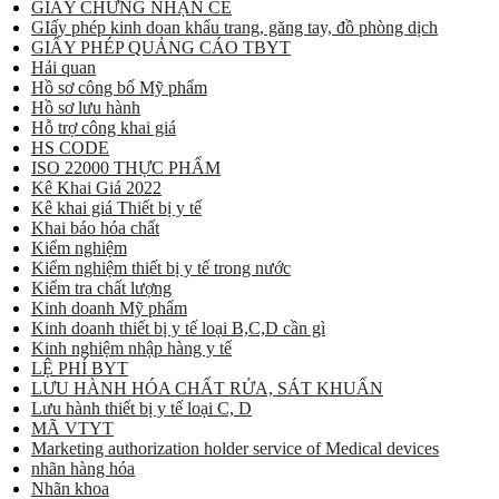
GIẤY CHỨNG NHẬN CE
GIấy phép kinh doan khẩu trang, găng tay, đồ phòng dịch
GIẤY PHÉP QUẢNG CÁO TBYT
Hải quan
Hồ sơ công bố Mỹ phẩm
Hồ sơ lưu hành
Hỗ trợ công khai giá
HS CODE
ISO 22000 THỰC PHẨM
Kê Khai Giá 2022
Kê khai giá Thiết bị y tế
Khai báo hóa chất
Kiểm nghiệm
Kiểm nghiệm thiết bị y tế trong nước
Kiểm tra chất lượng
Kinh doanh Mỹ phẩm
Kinh doanh thiết bị y tế loại B,C,D cần gì
Kinh nghiệm nhập hàng y tế
LỆ PHÍ BYT
LƯU HÀNH HÓA CHẤT RỬA, SÁT KHUẨN
Lưu hành thiết bị y tế loại C, D
MÃ VTYT
Marketing authorization holder service of Medical devices
nhãn hàng hóa
Nhãn khoa