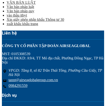
VĂN BẢN LUẬT
Văn bản pháp luật
Văn bản pháp quy
vào thầu ttbyt
Xin giấy phép nhập khẩu Thông tư 30
xuất khẩu khẩu trang
Liên hệ
CÔNG TY CỔ PHẦN TẬP ĐOÀN AIRSEAGLOBAL
MST: 0105308539
Địa chỉ ĐKKD: A9/4, TT Mỏ địa chất, Phường Đông Ngạc, TP Hà
Nội
VPGD: Tầng 8, số 82 Trần Thái Tông, Phường Cầu Giấy, TP
Hà Nội
tannt@airseaglobalgroup.com.vn
0984291559
Dịch vụ