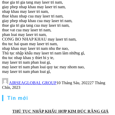
thue gia tri gia tang may laser tri nam,
giay phep nhap khau may laser tri nam,
nhap khau may laser tri nam,
thue khau nhap cua may laser tri nam,
giay phep nhap khau cua may laser tri nam,
thue gia tri gia tang cua may laser tri nam,
thue vat cua may laser tri nam,
phan loai may laser tri nam,
CONG BO NHAP KHAU may laser tri nam,
thu tuc hai quan may laser tri nam,
nhap khau may laser tri nam nhu the nao,
Thủ tục nhập khẩu may laser tri nam làm những gì,
thu tuc nhap khau y thiet bi y te,
may laser tri nam phan loai gi,
may laser tri nam phan loai quy tac may nhom nao,
may laser tri nam phan loai gì,
AIRSEAGLOBAL GROUP
10 Tháng Sáu, 2022
27 Tháng
Chín, 2023
Tin mới
THỦ TỤC NHẬP KHẨU HỢP KIM ĐÚC RĂNG GIẢ