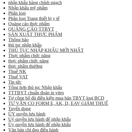
nhập khẩu hàng chính ngạch
Nhập khẩu mỹ phẩm
Phân loại
Phân loại Trang thiết bị y tế
Quảng cáo thực phẩm
QUẢNG CÁO TTBYT
SẢN XUẤT THỰC PHẨM
Thông báo
thủ tục nhập khẩu
THỦ TỤC NHẬP KHẨU MỚI NHẤT
Thực phẩm chức năng
thực phẩm chức năng
thực phẩm thường
Thuế NK
Thuế VAT
Tin tức
Tổng hợp thủ tục Nhập khẩu
TTTBYT chuẩn đoán in vitro
Tự công bố đủ điều kiện mua bán TBYT loại BCD
TƯ VẤN CO FORM E, AK, D, EAV GIẢM THUẾ
Tuyển dụng
ỦY quyền lưu hành
Uỷ quyền lưu hành để nhập khẩu
Ủy quyền lưu hành để nhập khẩu
Văn bản chỉ đạo điều hành