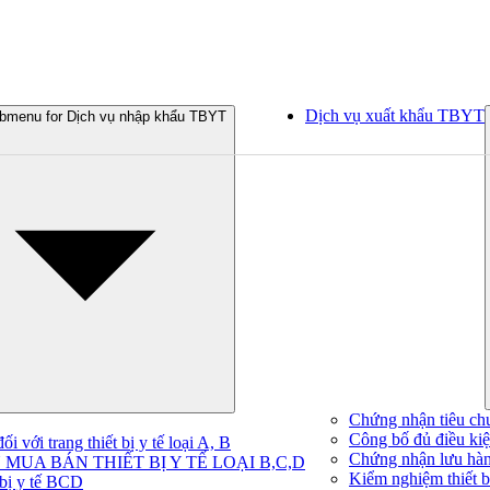
Dịch vụ xuất khẩu TBYT
bmenu for Dịch vụ nhập khẩu TBYT
Chứng nhận tiêu ch
Công bố đủ điều kiện
 với trang thiết bị y tế loại A, B
Chứng nhận lưu hà
MUA BÁN THIẾT BỊ Y TẾ LOẠI B,C,D
Kiểm nghiệm thiết bị
 bị y tế BCD