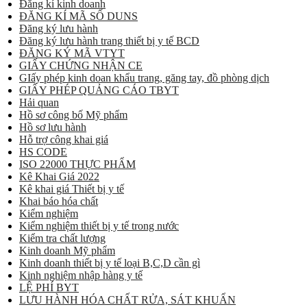
Đăng kí kinh doanh
ĐĂNG KÍ MÃ SỐ DUNS
Đăng ký lưu hành
Đăng ký lưu hành trang thiết bị y tế BCD
ĐĂNG KÝ MÃ VTYT
GIẤY CHỨNG NHẬN CE
GIấy phép kinh doan khẩu trang, găng tay, đồ phòng dịch
GIẤY PHÉP QUẢNG CÁO TBYT
Hải quan
Hồ sơ công bố Mỹ phẩm
Hồ sơ lưu hành
Hỗ trợ công khai giá
HS CODE
ISO 22000 THỰC PHẨM
Kê Khai Giá 2022
Kê khai giá Thiết bị y tế
Khai báo hóa chất
Kiểm nghiệm
Kiểm nghiệm thiết bị y tế trong nước
Kiểm tra chất lượng
Kinh doanh Mỹ phẩm
Kinh doanh thiết bị y tế loại B,C,D cần gì
Kinh nghiệm nhập hàng y tế
LỆ PHÍ BYT
LƯU HÀNH HÓA CHẤT RỬA, SÁT KHUẨN