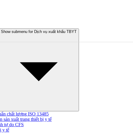
Show submenu for Dịch vụ xuất khẩu TBYT
uẩn chất lượng ISO 13485
 sản xuất trang thiết bị y tế
nh tự do CFS
 y tế