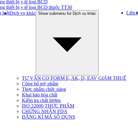
ng thiết bị y tế loại BCD
ng thiết bị y tế loại BCD thuộc TT30
 luật
Liên 
Dịch vụ khác
Show submenu for Dịch vụ khác
TƯ VẤN CO FORM E, AK, D, EAV GIẢM THUẾ
Công bố mỹ phẩm
Thực phẩm chức năng
Khai báo hóa chất
Kiểm tra chất lượng
ISO 22000 THỰC PHẨM
CHỨNG NHẬN FDA
ĐĂNG KÍ MÃ SỐ DUNS