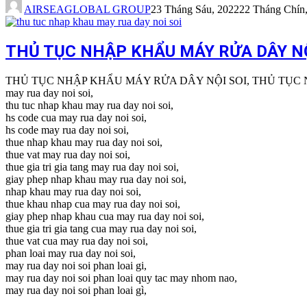
AIRSEAGLOBAL GROUP
23 Tháng Sáu, 2022
22 Tháng Chín
THỦ TỤC NHẬP KHẨU MÁY RỬA DÂY NỘ
THỦ TỤC NHẬP KHẨU MÁY RỬA DÂY NỘI SOI, THỦ TỤC 
may rua day noi soi,
thu tuc nhap khau may rua day noi soi,
hs code cua may rua day noi soi,
hs code may rua day noi soi,
thue nhap khau may rua day noi soi,
thue vat may rua day noi soi,
thue gia tri gia tang may rua day noi soi,
giay phep nhap khau may rua day noi soi,
nhap khau may rua day noi soi,
thue khau nhap cua may rua day noi soi,
giay phep nhap khau cua may rua day noi soi,
thue gia tri gia tang cua may rua day noi soi,
thue vat cua may rua day noi soi,
phan loai may rua day noi soi,
may rua day noi soi phan loai gi,
may rua day noi soi phan loai quy tac may nhom nao,
may rua day noi soi phan loai gì,