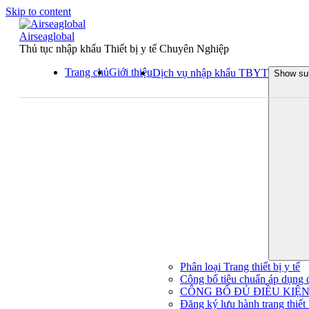
Skip to content
Airseaglobal
Thủ tục nhập khẩu Thiết bị y tế Chuyên Nghiệp
Trang chủ
Giới thiệu
Dịch vụ nhập khẩu TBYT
Show su
Phân loại Trang thiết bị y tế
Công bố tiêu chuẩn áp dụng đối
CÔNG BỐ ĐỦ ĐIỀU KIỆN 
Đăng ký lưu hành trang thiết