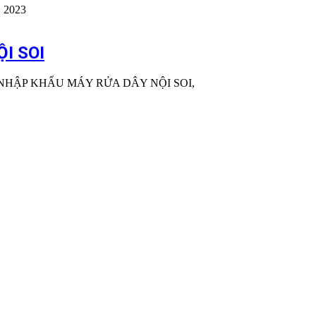
, 2023
I SOI
NHẬP KHẨU MÁY RỬA DÂY NỘI SOI,