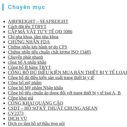
Chuyên mục
AIRFREIGHT – SEAFREIGHT
Cách đặt tên TTBYT
CẤP MÃ VẬT TƯ Y TẾ QĐ 5086
Chỉ nha khoa, tăm nha khoa
CHỨNG NHẬN FDA
Chứng nhận lưu hành tự do CFS
Chứng nhận tiêu chuẩn chất lượng ISO 13485
Chuyển phát nhanh
công bố A nhập khẩu
Công bố B hàng TBYT
CÔNG BỐ ĐỦ ĐIỀU KIỆN MUA BÁN THIẾT BỊ Y TẾ LOẠI
Công bố đủ điều kiện sản xuất trang thiết bị y tế
Công bố mỹ phẩm
Công bố Mỹ phẩm Nhập khẩu
Công bố tiêu chuẩn áp dụng đối với trang thiết bị y tế loại A, B
Công khai giá
CÔNG KHAI QUẢNG CÁO
CSDT – HỒ SƠ KỸ THUẬT CHUNG ASEAN
CV2373
DỊCH VỤ
Dịch vụ làm hồ sơ thầu trọn gói