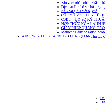
Xin giấy phép nhập khẩu Th
Dịch vụ làm hồ sơ thầu trọn 
Kê khai giá Thiết bị y tế
CẤP MÃ VẬT TƯ Y TẾ QĐ
CSDT – HỒ SƠ KỸ THU
HỢP THỨC HÓA LÃNH S
GIẤY PHÉP QUẢNG CÁO
Marketing authorization holde
AIRFREIGHT – SEAFREIGHT
HẢI QUAN
Thủ tục c
Dan
Tra