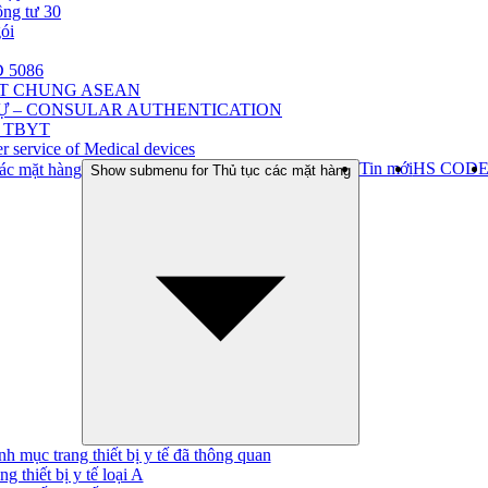
ông tư 30
gói
 5086
ẬT CHUNG ASEAN
Ự – CONSULAR AUTHENTICATION
 TBYT
r service of Medical devices
Tin mới
HS COD
ác mặt hàng
Show submenu for Thủ tục các mặt hàng
h mục trang thiết bị y tế đã thông quan
ng thiết bị y tế loại A