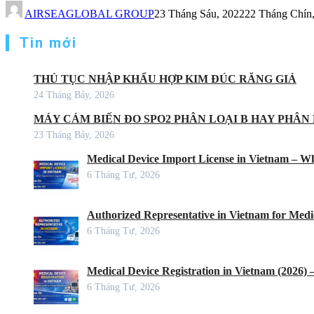
AIRSEAGLOBAL GROUP
23 Tháng Sáu, 2022
22 Tháng Chín
Tin mới
THỦ TỤC NHẬP KHẨU HỢP KIM ĐÚC RĂNG GIẢ
24 Tháng Bảy, 2026
MÁY CẢM BIẾN ĐO SPO2 PHÂN LOẠI B HAY PHÂN 
23 Tháng Bảy, 2026
Medical Device Import License in Vietnam – Wh
6 Tháng Tư, 2026
Authorized Representative in Vietnam for Medic
6 Tháng Tư, 2026
Medical Device Registration in Vietnam (2026)
6 Tháng Tư, 2026