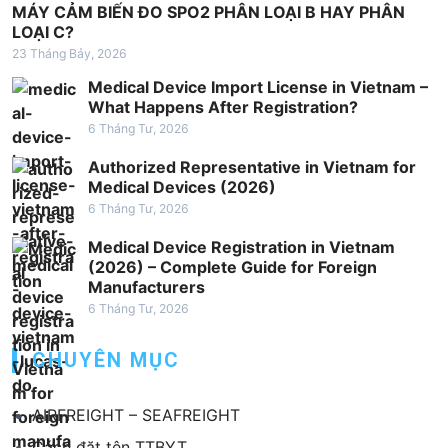
MÁY CẢM BIẾN ĐO SPO2 PHÂN LOẠI B HAY PHÂN
LOẠI C?
23 Tháng Bảy, 2026
Medical Device Import License in Vietnam –
What Happens After Registration?
6 Tháng Tư, 2026
Authorized Representative in Vietnam for
Medical Devices (2026)
6 Tháng Tư, 2026
Medical Device Registration in Vietnam
(2026) – Complete Guide for Foreign
Manufacturers
6 Tháng Tư, 2026
CHUYÊN MỤC
AIRFREIGHT – SEAFREIGHT
Cách đặt tên TTBYT