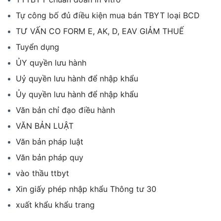
Tự công bố đủ điều kiện mua bán TBYT loại BCD
TƯ VẤN CO FORM E, AK, D, EAV GIẢM THUẾ
Tuyển dụng
ỦY quyền lưu hành
Uỷ quyền lưu hành để nhập khẩu
Ủy quyền lưu hành để nhập khẩu
Văn bản chỉ đạo điều hành
VĂN BẢN LUẬT
Văn bản pháp luật
Văn bản pháp quy
vào thầu ttbyt
Xin giấy phép nhập khẩu Thông tư 30
xuất khẩu khẩu trang