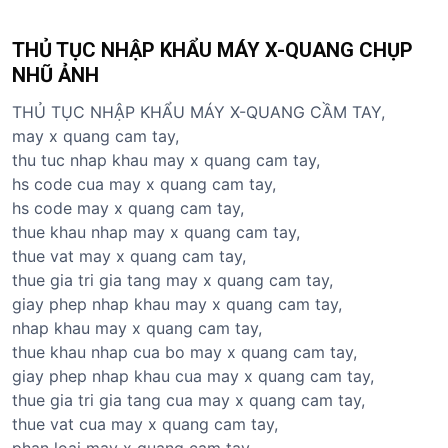
THỦ TỤC NHẬP KHẨU MÁY X-QUANG CHỤP
NHŨ ẢNH
THỦ TỤC NHẬP KHẨU MÁY X-QUANG CẦM TAY,
may x quang cam tay,
thu tuc nhap khau may x quang cam tay,
hs code cua may x quang cam tay,
hs code may x quang cam tay,
thue khau nhap may x quang cam tay,
thue vat may x quang cam tay,
thue gia tri gia tang may x quang cam tay,
giay phep nhap khau may x quang cam tay,
nhap khau may x quang cam tay,
thue khau nhap cua bo may x quang cam tay,
giay phep nhap khau cua may x quang cam tay,
thue gia tri gia tang cua may x quang cam tay,
thue vat cua may x quang cam tay,
phan loai may x quang cam tay,