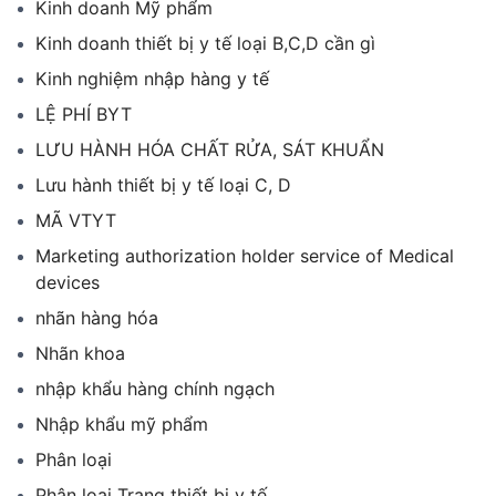
Kinh doanh Mỹ phẩm
Kinh doanh thiết bị y tế loại B,C,D cần gì
Kinh nghiệm nhập hàng y tế
LỆ PHÍ BYT
LƯU HÀNH HÓA CHẤT RỬA, SÁT KHUẨN
Lưu hành thiết bị y tế loại C, D
MÃ VTYT
Marketing authorization holder service of Medical
devices
nhãn hàng hóa
Nhãn khoa
nhập khẩu hàng chính ngạch
Nhập khẩu mỹ phẩm
Phân loại
Phân loại Trang thiết bị y tế